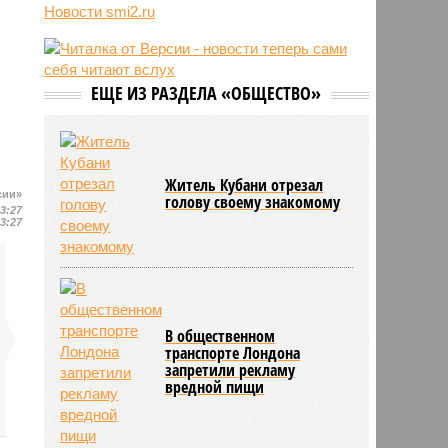
трёхмесячного сына
Тревожные сирены завыли
07/08
Сергей Миронов выступил за
по всей Курганской области
увеличение пенсий детям,
потерявшим родителей
07/08
Финляндия захотела использовать
Намин раскрыл план
приграничные болота против
пасынка после двойного
России
убийства
Новости smi2.ru
сии»
13:27
13:27
ЕЩЕ ИЗ РАЗДЕЛА «ОБЩЕСТВО»
Житель Кубани отрезал
голову своему знакомому