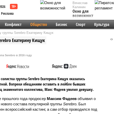
Вячеслав
2026
Калинин
Окно для
Реклама
возможностей
Конфликт
Общество
Бизнес
Спорт
Культура
 группы Serebro Екатерину Кищук
erebro Екатерину Кищук
па Serebro в 2016 году
солистка группы Serebro Екатерина Кищук оказалась
тной. Вопреки обещаниям оставить в лейбле бывших
ц знаменитого коллектива, Макс Фадеев уволил девушку.
е прошлого года продюсер
Максим Фадеев
объявил о
 нового состава популярной группы
Serebro
. Был
ен всероссийский кастинг, а сам отбор проводился под