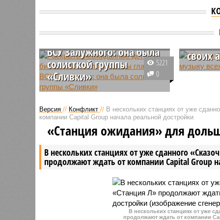
К
Раскрыты неожиданные
детали биографии экс-
Максим
помощницы главкома
права 
ВСУ Залужного: она была
своих 
солисткой группы
5221
Продюсе
«Сливки»
0
сообщил,
Помощница главнокомандующего
музыку и
ВСУ Валерия Залужного Алла
артистов,
Версия
//
Конфликт
//
В нескольких станциях от уже сданн
Мартынюк, которую уволили на
останетс
компании Capital Group начала реальной достройки
этой неделе после скандального
преподав
«Станция ожидания» для доль
призыва записываться в ВСУ,
обращенного к согражданам,
В нескольких станциях от уже сданного «Сказо
оказалась экс-солисткой
продолжают ждать от компании Capital Group 
российской группы «Сливки».
В нескольких станциях от уже с
продолжают ждать от компании Cap