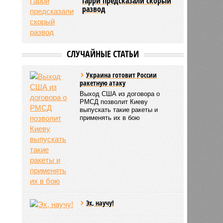
пациентов
Меган Маркл и принцу
Гарри предсказали скорый
развод
СЛУЧАЙНЫЕ СТАТЬИ
Украина готовит России
ракетную атаку
Выход США из договора о
РМСД позволит Киеву
выпускать такие ракеты и
применять их в бою