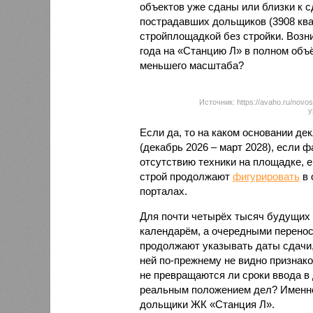
объектов уже сданы или близки к с
пострадавших дольщиков (3908 квар
стройплощадкой без стройки. Возни
года на «Станцию Л» в полном объ
меньшего масштаба?
Источник: https://avaho.ru/novos
y
Если да, то на каком основании д
(декабрь 2026 – март 2028), если 
отсутствию техники на площадке, 
строй продолжают
фигурировать
в 
порталах.
Для почти четырёх тысяч будущих 
календарём, а очередными перенос
продолжают указывать даты сдачи,
ней по-прежнему не видно признако
не превращаются ли сроки ввода в
реальным положением дел? Именно 
дольщики ЖК «Станция Л».