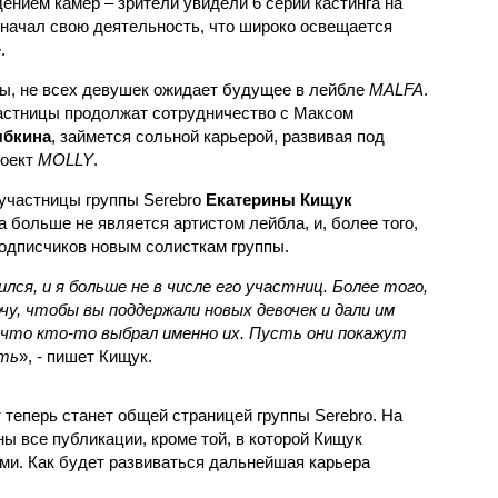
ением камер – зрители увидели 6 серий кастинга на
 начал свою деятельность, что широко освещается
.
ппы, не всех девушек ожидает будущее в лейбле
MALFA
.
астницы продолжат сотрудничество с Максом
ябкина
, займется сольной карьерой, развивая под
роект
MOLLY
.
-участницы группы Serebro
Екатерины Кищук
а больше не является артистом лейбла, и, более того,
подписчиков новым солисткам группы.
ся, и я больше не в числе его участниц. Более того,
чу, чтобы вы поддержали новых девочек и дали им
, что кто-то выбрал именно их. Пусть они покажут
ить
», - пишет Кищук.
т теперь станет общей страницей группы Serebro. На
ы все публикации, кроме той, в которой Кищук
ми. Как будет развиваться дальнейшая карьера