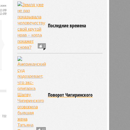
93
ьхин
11:09
11:09
Приход за деньгами
20
Последние времена
1