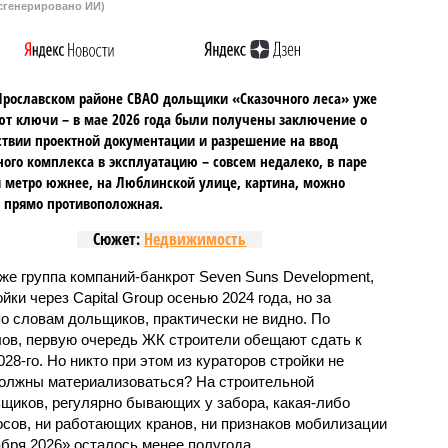
сгенерировано ИИ)
Ярославском районе СВАО дольщики «Сказочного леса» уже
т ключи – в мае 2026 года были получены заключение о
ствии проектной документации и разрешение на ввод
го комплекса в эксплуатацию – совсем недалеко, в паре
 метро южнее, на Люблинской улице, картина, можно
, прямо противоположная.
Сюжет:
Недвижимость
же группа компаний-банкрот Seven Suns Development,
ки через Capital Group осенью 2024 года, но за
о словам дольщиков, практически не видно. По
ов, первую очередь ЖК строители обещают сдать к
028-го. Но никто при этом из кураторов стройки не
 должны материализоваться? На строительной
щиков, регулярно бывающих у забора, какая-либо
осов, ни работающих кранов, ни признаков мобилизации
абря 2026» осталось менее полугода.