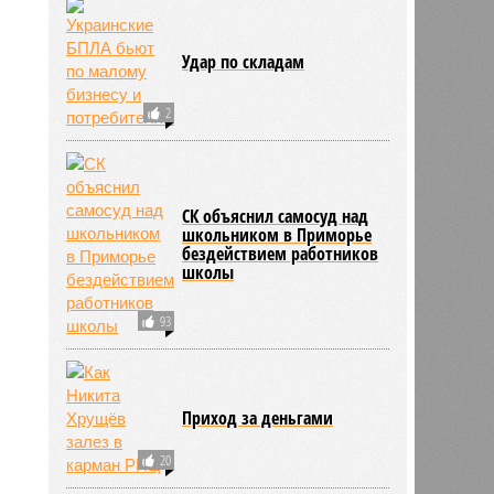
Ваш счёт
1
Удар по складам
2
СК объяснил самосуд над
школьником в Приморье
бездействием работников
школы