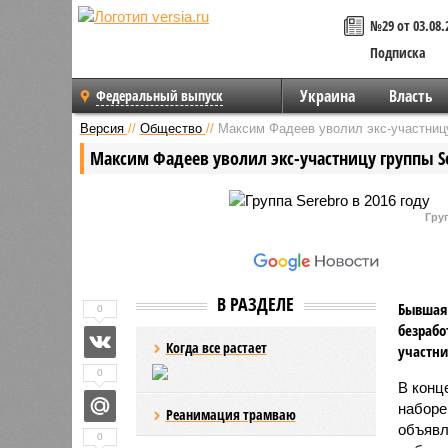
№29 от 03.08.
Подписка
Украина
Власть
Федеральный выпуск
Версия
//
Общество
//
Максим Фадеев уволил экс-участницу
Максим Фадеев уволил экс-участницу группы S
Груп
В РАЗДЕЛЕ
Бывшая 
0
безрабо
Когда все растает
участни
0
В конц
наборе
Реанимация трамваю
объявл
0