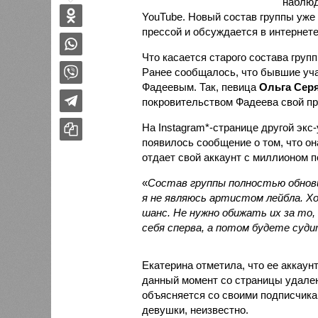
наблюд
YouTube. Новый состав группы уже
прессой и обсуждается в интернете
Что касается старого состава гру
Ранее сообщалось, что бывшие уч
Фадеевым. Так, певица
Ольга Сер
покровительством Фадеева свой п
На Instagram*-странице другой экс
появилось сообщение о том, что он
отдает свой аккаунт с миллионом 
«
Состав группы полностью обновил
я не являюсь артистом лейбла. Хо
шанс. Не нужно обижать их за то
себя сперва, а потом будете суд
Екатерина отметила, что ее аккаун
данный момент со страницы удален
объясняется со своими подписчика
девушки, неизвестно.