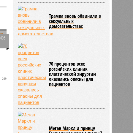
В общественном
транспорте Лондона
запретили рекламу
вредной пищи
3406
0
в
Трампа вновь обвинили в
сексуальных
домогательствах
299
70 процентов всех
российских клиник
пластической хирургии
оказались опасны для