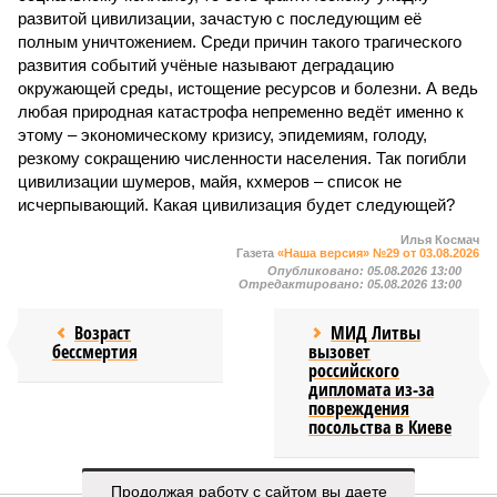
развитой цивилизации, зачастую с последующим её
полным уничтожением. Среди причин такого трагического
развития событий учёные называют деградацию
окружающей среды, истощение ресурсов и болезни. А ведь
любая природная катастрофа непременно ведёт именно к
этому – экономическому кризису, эпидемиям, голоду,
резкому сокращению численности населения. Так погибли
цивилизации шумеров, майя, кхмеров – список не
исчерпывающий. Какая цивилизация будет следующей?
Илья Космач
Газета
«Наша версия» №29 от 03.08.2026
Опубликовано:
05.08.2026 13:00
Отредактировано:
05.08.2026 13:00
Возраст
МИД Литвы
бессмертия
вызовет
российского
дипломата из-за
повреждения
посольства в Киеве
Продолжая работу с сайтом вы даете
КОММЕНТАРИИ