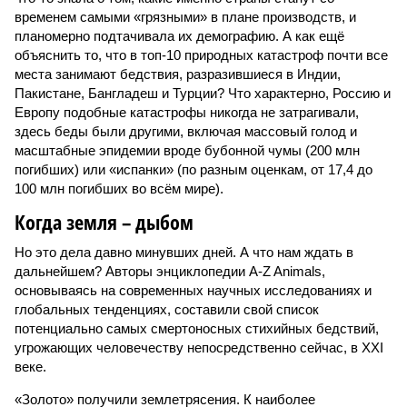
временем самыми «грязными» в плане производств, и
планомерно подтачивала их демографию. А как ещё
объяснить то, что в топ-10 природных катастроф почти все
места занимают бедствия, разразившиеся в Индии,
Пакистане, Бангладеш и Турции? Что характерно, Россию и
Европу подобные катастрофы никогда не затрагивали,
здесь беды были другими, включая массовый голод и
масштабные эпидемии вроде бубонной чумы (200 млн
погибших) или «испанки» (по разным оценкам, от 17,4 до
100 млн погибших во всём мире).
Когда земля – дыбом
Но это дела давно минувших дней. А что нам ждать в
дальнейшем? Авторы энциклопедии A-Z Animals,
основываясь на современных научных исследованиях и
глобальных тенденциях, составили свой список
потенциально самых смертоносных стихийных бедствий,
угрожающих человечеству непосредственно сейчас, в XXI
веке.
«Золото» получили землетрясения. К наиболее