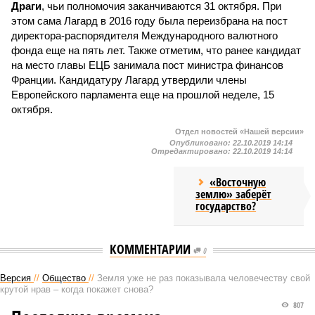
Драги
, чьи полномочия заканчиваются 31 октября. При
этом сама Лагард в 2016 году была переизбрана на пост
директора-распорядителя Международного валютного
фонда еще на пять лет. Также отметим, что ранее кандидат
на место главы ЕЦБ занимала пост министра финансов
Франции. Кандидатуру Лагард утвердили члены
Европейского парламента еще на прошлой неделе, 15
октября.
Отдел новостей «Нашей версии»
Опубликовано:
22.10.2019 14:14
Отредактировано:
22.10.2019 14:14
«Восточную
землю» заберёт
государство?
КОММЕНТАРИИ
0
Версия
//
Общество
//
Земля уже не раз показывала человечеству свой
крутой нрав – когда покажет снова?
807