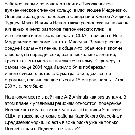
сейсмоопасным регионам относится Тихоокеанское
вулканическое огненное кольцо, включающее Индонезию,
Японию и западное побережье Северной и Южной Америки.
Турция, Иран, Индия и Непал также расположены на очень
активных линиях разломов тектонических плит. Не
исключение и центральная часть США – причина в Нью-
Мадридском разломе в штате Миссури. Землетрясения
средней силы – явление, в общем-то, обычное и вполне
сносное, но периодически, раз в несколько столетий,
трясёт так, что мало не покажется никому. К примеру, в
самом конце 2004 года бахнуло близ побережья
индонезийского острова Суматра, а следом пошли
огромные, превышающие высоту 15 метров, волны. Итог –
250 тыс. погибших.
На втором месте в рейтинге A-Z Animals как раз цунами. В
этом плане к уязвимым регионам относятся: побережье
Индийского океана, тихо­океанские побережья Японии и
США, а также некоторые районы Карибского бассейна и
Средиземноморья. То есть в зоне риска уже не только
Поднебесная с Индией – не так ли?