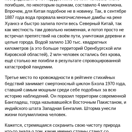
погибших, по некоторым оценкам, составило 4 миллиона.
Впрочем, для Китая подобное не в новинку. Так, в сентябре
1887 года вода прорвала многочисленные дамбы на реке
Хуанхэ и быстро залила почти весь Северный Китай, так
как местность там довольно низменная, и потоп просто не
встречал препятствий на своём пути, уничтожая деревни и
целые города. Водой залило 130 тыс. квадратных
километров (а это больше территорий Оренбургской или
Кировской областей), 2 млн человек остались без крова,
ещё столько же погибли в результате спровоцированной
катастрофой пандемии.
Третье место по кровожадности в рейтинге стихийных
бедствий занимает смертоносный циклон Бхола 1970 года,
ставший самым мощным среди себе подобных за всю
историю наблюдений. Он поразил территории современной
Бангладеш, тогда называвшейся Восточным Пакистаном, и
индийского штата Западная Бенгалия. Шторма унесли
жизни полумиллиона человек.
Кажется, стремящаяся сохранить свою чистоту природа
что-то знала о том, какие именно страны станут со