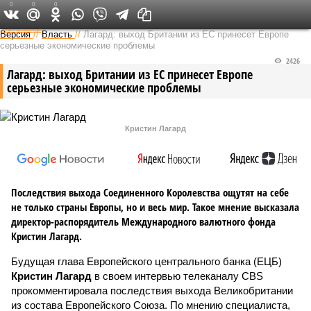
0
0
0
Федеральный выпуск
Версия
//
Власть
//
Лагард: выход Британии из ЕС принесет Европе
серьезные экономические проблемы
2426
Лагард: выход Британии из ЕС принесет Европе
серьезные экономические проблемы
Кристин Лагард
Последствия выхода Соединенного Королевства ощутят на себе
не только страны Европы, но и весь мир. Такое мнение высказала
директор-распорядитель Международного валютного фонда
Кристин Лагард.
Будущая глава Европейского центрального банка (ЕЦБ)
Кристин Лагард
в своем интервью телеканалу CBS
прокомментировала последствия выхода Великобритании
из состава Европейского Союза. По мнению специалиста,