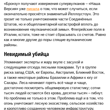
«Бронзу» получают извержения супервулканов – «Наша
Версия» уже
писала
о том, что может случиться, если
окончательно проснётся знаменитый Йеллоустоун. Это
грозит не только уничтожением части Соединённых
Штатов, но и общепланетарной катастрофой вплоть до
возникновения «вулканической зимы». Флегрейские поля в
Италии, кстати, тоже не стоит сбрасывать со счетов. Равно
как и многие другие до поры спящие вулканические
районы.
Невидимый убийца
Упоминают эксперты и жару вкупе с засухой и
следующими отсюда лесными пожарами. Тут в группе
риска запад США, юг Европы, Австралия, Ближний Восток,
а также некоторые районы Бразилии и Африки к югу от
Сахары. Леса начинают гореть всё чаще и чаще,
достаточно посмотреть общемировую статистику; сотни
тысяч людей остаются без крова, десятки тысяч – гибнут.
Но проблема не только в этом. Проблема ещё и в том, что
огонь уничтожает лесную экосистему, сельское хозяйство
и кропотливо созданную человеком инфраструктуру.