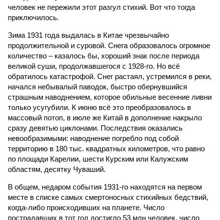
человек не пережили этот разгул стихий. Вот что тогда
приключилось.
Зима 1931 года выдалась в Китае чрезвычайно
продолжительной и суровой. Снега образовалось огромное
количество – казалось бы, хороший знак после периода
великой суши, продолжавшегося с 1928-го. Но всё
обратилось катастрофой. Снег растаял, устремился в реки,
начался небывалый паводок, быстро обернувшийся
страшным наводнением, которое обильные весенние ливни
только усугубили. К июню всё это преобразовалось в
массовый потоп, в июле же Китай в дополнение накрыло
сразу девятью циклонами. Последствия оказались
невообразимыми: наводнение погребло под собой
территорию в 180 тыс. квадратных километров, что равно
по площади Карелии, шести Курским или Калужским
областям, десятку Чуваший.
В общем, недаром события 1931-го находятся на первом
месте в списке самых смертоносных стихийных бедствий,
когда-либо происходивших на планете. Число
пострадавших в тот год достигло 53 млн человек, число