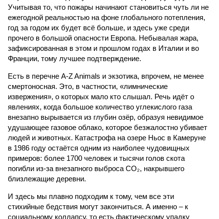
Учитывая то, что пожары начинают становиться чуть ли не
ежегодной реальностью на фоне глобального потепления,
год за годом их будет всё больше, и здесь уже среди
прочего в большой опасности Европа. Небывалая жара,
зафиксированная в этом и прошлом годах в Италии и во
Франции, тому лучшее подтверждение.
Есть в перечне A-Z Animals и экзотика, впрочем, не менее
смертоносная. Это, в частности, «лимнические
извержения», о которых мало кто слышал. Речь идёт о
явлениях, когда большое количество углекислого газа
внезапно вырывается из глубин озёр, образуя невидимое
удушающее газовое облако, которое безжалостно убивает
людей и животных. Катастрофа на озере Ньос в Камеруне
в 1986 году остаётся одним из наиболее чудовищных
примеров: более 1700 человек и тысячи голов скота
погибли из-за внезапного выброса CO₂, накрывшего
близлежащие деревни.
И здесь мы плавно подходим к тому, чем все эти
стихийные бедствия могут закончиться. А именно – к
социальному коллапсу, то есть фактическому упадку