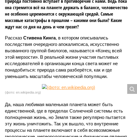
Природа постоянно вступает в противоречие с нами. Ведь пока
она стремится всё на планете держать в балансе, человечество
не особенно церемонится с окружающей средой. Самые
массовые катастрофы в прошлом – какими они были? Какие
ждут нас со дня на день и чем грозят?
Рассказ
Стивена Кинга
, в котором описывались
последствия очередного апокалипсиса, искусственно
вызванного группой биологов, называется «Конец всей
этой мерзости». В реальной жизни участия пытливых
исследователей в организации конца света может не
понадобиться: природа сама разберётся, как и где
уменьшить масштабы человеческой популяции.
(фото: en.wikipedia.org)
Да, наша любимая маленькая планета может быть
единственной, где в пределах Солнечной системы есть
полноценная жизнь, но Земля также регулярно пытается
эту жизнь уничтожить. Так уж вышло, что внутренние
процессы на планете включают в себя всевозможные
геологические, метеорологические и физические явления,