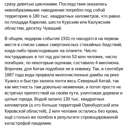
сразу девятью циклонами. Последствия оказались
невообразимыми: наводнение погребло под собой
территорию в 180 тыс. квадратных километров, что равно
по площади Карелии, шести Курским или Калужским
областям, десятку Чуваший.
В общем, недаром события 1931-го находятся на первом
месте в списке самых смертоносных стихийных бедствий,
когда-либо происходивших на планете. Число
пострадавших в тот год достигло 53 млн человек, число
погибших, по некоторым оценкам, составило 4 миллиона.
Впрочем, для Китая подобное не в новинку. Так, в сентябре
1887 года вода прорвала многочисленные дамбы на реке
Хуанхэ и быстро залила почти весь Северный Китай, так
как местность там довольно низменная, и потоп просто не
встречал препятствий на своём пути, уничтожая деревни и
целые города. Водой залило 130 тыс. квадратных
километров (а это больше территорий Оренбургской или
Кировской областей), 2 млн человек остались без крова,
ещё столько же погибли в результате спровоцированной
катастрофой пандемии.