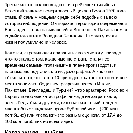
Третье место по кровожадности в рейтинге стихийных
бедствий занимает смертоносный циклон Бхола 1970 года,
ставший самым мощным среди себе подобных за всю
историю наблюдений. Он поразил территории современной
Бангладеш, тогда называвшейся Восточным Пакистаном, и
индийского штата Западная Бенгалия. Шторма унесли
жизни полумиллиона человек.
Кажется, стремящаяся сохранить свою чистоту природа
что-то знала о том, какие именно страны станут со
временем самыми «грязными» в плане производств, и
планомерно подтачивала их демографию. А как ещё
объяснить то, что в топ-10 природных катастроф почти все
места занимают бедствия, разразившиеся в Индии,
Пакистане, Бангладеш и Турции? Что характерно, Россию и
Европу подобные катастрофы никогда не затрагивали,
здесь беды были другими, включая массовый голод и
масштабные эпидемии вроде бубонной чумы (200 млн
погибших) или «испанки» (по разным оценкам, от 17,4 до
100 млн погибших во всём мире).
Когда земля – дыбом