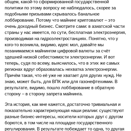
общем, какой-то сформированной государственной
политики по этому вопросу не наблюдалось, скорее за
подобными призывами скрывалось банальное
лоббирование. Потому что майнинг криптовалют – это
очень доходный бизнес. Смотрите сами: в азиатской части
страны у нас имеется, по сути, бесплатная электроэнергия,
производимая на гидроэлектростанциях. Понятно, что у
кого-то возникла, видимо, идея: мол, давайте мы
позанимаемся майнингом цифровой валюты за счёт
здешней низкой себестоимости электроэнергии. И вот
теперь, судя по всему, выяснилось, что в этих же самых
регионах вдруг образовалась нехватка электроэнергии.
Причём такая, что её уже не хватает для других нужд. Не
знаю, может быть, для ВПК или для газонефтехимии. В
результате, видимо, пошло лоббирование в обратную
сторону – в сторону запрета майнинга.
Эта история, как мне кажется, достаточно тривиальная и
показательно характеризующая наши реалии: существуют
разные бизнес-интересы, носители которых друг с другом
борются, в том числе на площадке государственного
регулирования. В результате побеждает то одна, то другая