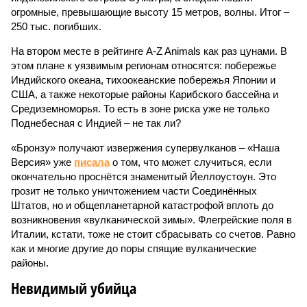
огромные, превышающие высоту 15 метров, волны. Итог –
250 тыс. погибших.
На втором месте в рейтинге A-Z Animals как раз цунами. В
этом плане к уязвимым регионам относятся: побережье
Индийского океана, тихо­океанские побережья Японии и
США, а также некоторые районы Карибского бассейна и
Средиземноморья. То есть в зоне риска уже не только
Поднебесная с Индией – не так ли?
«Бронзу» получают извержения супервулканов – «Наша
Версия» уже
писала
о том, что может случиться, если
окончательно проснётся знаменитый Йеллоустоун. Это
грозит не только уничтожением части Соединённых
Штатов, но и общепланетарной катастрофой вплоть до
возникновения «вулканической зимы». Флегрейские поля в
Италии, кстати, тоже не стоит сбрасывать со счетов. Равно
как и многие другие до поры спящие вулканические
районы.
Невидимый убийца