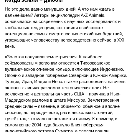
Но это дела давно минувших дней. А что нам ждать в
дальнейшем? Авторы энциклопедии A-Z Animals,
основываясь на современных научных исследованиях и
глобальных тенденциях, составили свой список
потенциально самых смертоносных стихийных бедствий,
угрожающих человечеству непосредственно сейчас, в XXI
веке.
«Золото» получили землетрясения. К наиболее
сейсмоопасным регионам относится Тихоокеанское
вулканическое огненное кольцо, включающее Индонезию,
Японию и западное побережье Северной и Южной Америки.
Турция, Иран, Индия и Непал также расположены на очень
активных линиях разломов тектонических плит. Не
исключение и центральная часть США – причина в Нью-
Мадридском разломе в штате Миссури. Землетрясения
средней силы – явление, в общем-то, обычное и вполне
сносное, но периодически, раз в несколько столетий,
трясёт так, что мало не покажется никому. К примеру, в
самом конце 2004 года бахнуло близ побережья
индонезийского острова Суматра, а следом пошли