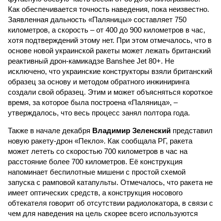
Как обеспечивается точность наведения, пока неизвестно.
Заявленная дальность «Паляницы» составляет 750
километров, а скорость – от 400 до 900 километров в час,
хотя подтверждений этому нет. При этом отмечалось, что в
основе новой украинской ракеты может лежать британский
реактивный дрон-камикадзе Banshee Jet 80+. Не
исключено, что украинские конструкторы взяли британский
образец за основу и методом обратного инжиниринга
создали свой образец. Этим и может объясняться короткое
время, за которое была построена «Паляница», –
утверждалось, что весь процесс занял полтора года.
Также в начале декабря
Владимир Зеленский
представил
новую ракету-дрон «Пекло». Как сообщала РГ, ракета
может лететь со скоростью 700 километров в час на
расстояние более 700 километров. Её конструкция
напоминает беспилотные мишени с простой схемой
запуска с рамповой катапульты. Отмечалось, что ракета не
имеет оптических средств, а конструкция носового
обтекателя говорит об отсутствии радиолокатора, в связи с
чем для наведения на цель скорее всего используются