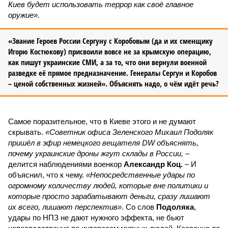
Киев будет использовать террор как своё главное
оружие».
«Звание Героев России Сергуну с Коробовым (да и их сменщику
Игорю Костюкову) присвоили вовсе не за крымскую операцию,
как пишут украинские СМИ, а за то, что они вернули военной
разведке её прямое предназначение. Генералы Сергун и Коробов
– ценой собственных жизней». Объяснять надо, о чём идёт речь?
Самое поразительное, что в Киеве этого и не думают
скрывать.
«Советник офиса Зеленского Михаил Подоляк
пришёл в эфир немецкого вещателя DW объяснять,
почему украинские дроны жгут склады в России,
–
делится наблюдениями военкор
Александр Коц.
– И
объяснил, что к чему.
«Непосредственные удары по
огромному количеству людей, которые вне политики и
которые просто зарабатывают деньги, сразу лишают
их всего, лишают перспектив»
. Со слов
Подоляка
,
удары по НПЗ не дают нужного эффекта, не бьют