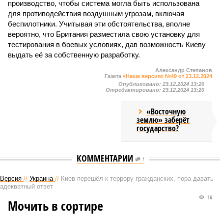
производство, чтобы система могла быть использована
для противодействия воздушным угрозам, включая
беспилотники. Учитывая эти обстоятельства, вполне
вероятно, что Британия разместила свою установку для
тестирования в боевых условиях, дав возможность Киеву
выдать её за собственную разработку.
Александр Степанов
Газета
«Наша версия» №49 от 23.12.2024
Опубликовано:
23.12.2024 13:20
Отредактировано:
23.12.2024 13:20
«Восточную
землю» заберёт
государство?
КОММЕНТАРИИ
1
Версия
//
Украина
//
Киев перешёл к террору гражданских, пора давать
адекватный ответ
16
Мочить в сортире