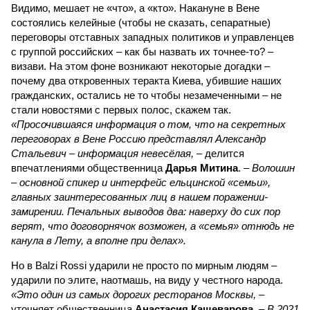
Видимо, мешает не «что», а «кто». Накануне в Вене
состоялись келейные (чтобы не сказать, сепаратные)
переговоры отставных западных политиков и управленцев
с группой российских – как бы назвать их точнее-то? –
визави. На этом фоне возникают некоторые догадки –
почему два откровенных теракта Киева, убившие наших
гражданских, остались не то чтобы незамеченными – не
стали новостями с первых полос, скажем так.
«Просочившаяся информация о том, что на секретных
переговорах в Вене Россию представлял Александр
Стальевич – информация невесёлая,
– делится
впечатлениями общественница
Дарья Митина
. –
Волошин
– основной спикер и интерфейс ельцинской «семьи»,
главных заинтересованных лиц в нашем поражении-
замирении. Печальных выводов два: наверху до сих пор
верят, что договорнячок возможен, а «семья» отнюдь не
канула в Лету, а вполне при делах».
Но в Balzi Rossi ударили не просто по мирным людям –
ударили по элите, наотмашь, на виду у честного народа.
«Это один из самых дорогих ресторанов Москвы,
–
уточняет общественница
Анастасия Кашеварова
. –
В 2021