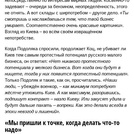
непосредственно по интересам мирных людей. Косвенно-то
задевают – очереди за бензином, неопределённость, этого
не отнять. А вот склады с ширпотребом – другое дело.
«Ты
смотришь и наслаждаешься тем, что твой бизнес
умирает. Соответственно очень красивые картинки»
.
Взгляд из Киева – во всём своём извращённом
непотребстве.
Когда Подоляка спросили, продолжает Коц, не убивает ли
Киев тем самым протестный потенциал русского малого
бизнеса, он ответил:
«Нет никакого протестного
потенциала у мелкого бизнеса. Вот когда они будут в
нищете, тогда у них появится протестный потенциал».
Только Подоляк и такие, как он, просчитались.
«Наши
люди,
– убеждён военкор, –
как минимум потребуют
жёстче утюжить Киев. А как максимум, разорившись,
подпишут контракт – назло Киеву. Или закусят удила и
будут дальше пахать – вопреки. Как это делали всегда в
эпохи невзгод и лишений».
«Мы пришли к точке, когда делать что-то
надо»