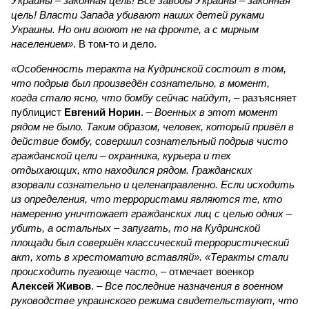
Украины – законная цель! Все заводы Украины – законная
цель! Власти Запада убивают наших детей руками
Украины. Но они воюют не на фронте, а с мирным
населением»
. В том-то и дело.
«Особенность теракта на Кудринской состоит в том,
что подрыв был произведён сознательно, в момент,
когда стало ясно, что бомбу сейчас найдут,
– разъясняет
публицист
Евгений Норин
. –
Военных в этот момент
рядом не было. Таким образом, человек, который привёл в
действие бомбу, совершил сознательный подрыв чисто
гражданской цели – охранника, курьера и тех
отдыхающих, кто находился рядом. Гражданских
взорвали сознательно и целенаправленно. Если исходить
из определения, что террористами являются те, кто
намеренно уничтожает гражданских лиц с целью одних –
убить, а остальных – запугать, то на Кудринской
площади был совершён классический террористический
акт, хоть в хрестоматию вставляй». «Теракты стали
происходить пугающе часто,
– отмечает военкор
Алексей Живов
. –
Все последние назначения в военном
руководстве украинского режима свидетельствуют, что