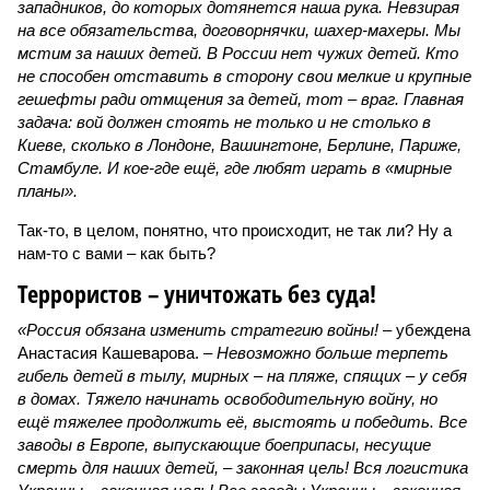
западников, до которых дотянется наша рука. Невзирая
на все обязательства, договорнячки, шахер-махеры. Мы
мстим за наших детей. В России нет чужих детей. Кто
не способен отставить в сторону свои мелкие и крупные
гешефты ради отмщения за детей, тот – враг. Главная
задача: вой должен стоять не только и не столько в
Киеве, сколько в Лондоне, Вашингтоне, Берлине, Париже,
Стамбуле. И кое-где ещё, где любят играть в «мирные
планы».
Так-то, в целом, понятно, что происходит, не так ли? Ну а
нам-то с вами – как быть?
Террористов – уничтожать без суда!
«Россия обязана изменить стратегию войны!
– убеждена
Анастасия Кашеварова. –
Невозможно больше терпеть
гибель детей в тылу, мирных – на пляже, спящих – у себя
в домах. Тяжело начинать освободительную войну, но
ещё тяжелее продолжить её, выстоять и победить. Все
заводы в Европе, выпускающие боеприпасы, несущие
смерть для наших детей, – законная цель! Вся логистика