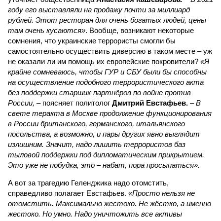
году его выставляли на продажу почти за миллиард
рублей. Этот ресторан для очень богатых людей, цены
там очень кусаются»
. Вообще, возникают некоторые
сомнения, что украинские террористы смогли бы
самостоятельно осуществить диверсию в таком месте – уж
не оказали ли им помощь их европейские покровители?
«Я
крайне сомневаюсь, чтобы ГУР и СБУ были бы способны
на осуществление подобного террористического акта
без поддержки старших партнёров по войне против
России,
– поясняет политолог
Дмитрий Евстафьев.
–
В
свете теракта в Москве продолжение функционирования
в России британского, германского, итальянского
посольства, а возможно, и пары других явно выглядит
излишним. Значит, надо лишить террористов баз
тыловой поддержки под дипломатическим прикрытием.
Это уже не побудка, это – набат, пора просыпаться».
А вот за трагедию Геленджика надо отомстить,
справедливо полагает Евстафьев.
«Просто нельзя не
отомстить. Максимально жестоко. Не жёстко, а именно
жестоко. Но умно. Надо уничтожить все активы