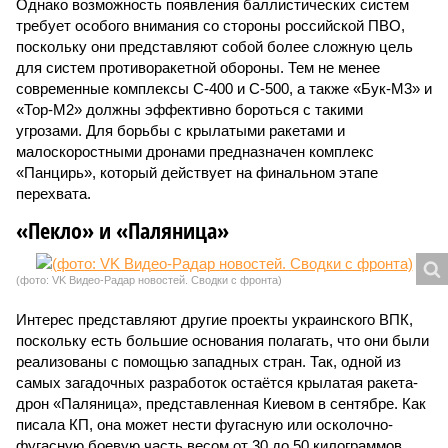
Однако возможность появления баллистических систем
требует особого внимания со стороны российской ПВО,
поскольку они представляют собой более сложную цель
для систем противоракетной обороны. Тем не менее
современные комплексы С-400 и С-500, а также «Бук-М3» и
«Тор-М2» должны эффективно бороться с такими
угрозами. Для борьбы с крылатыми ракетами и
малоскоростными дронами предназначен комплекс
«Панцирь», который действует на финальном этапе
перехвата.
«Пекло» и «Паляница»
(фото: VK Видео-Радар новостей. Сводки с фронта)
Интерес представляют другие проекты украинского ВПК,
поскольку есть большие основания полагать, что они были
реализованы с помощью западных стран. Так, одной из
самых загадочных разработок остаётся крылатая ракета-
дрон «Паляница», представленная Киевом в сентябре. Как
писала КП, она может нести фугасную или осколочно-
фугасную боевую часть весом от 30 до 50 килограммов.