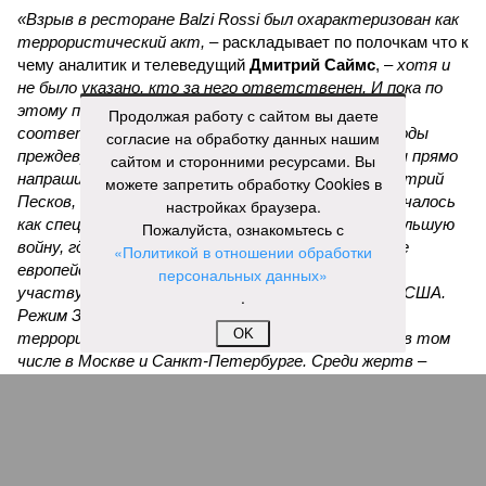
«Взрыв в ресторане Balzi Rossi был охарактеризован как
террористический акт, –
раскладывает по полочкам что к
чему аналитик и телеведущий
Дмитрий Саймс
, –
хотя и
не было указано, кто за него ответственен. И пока по
этому поводу нет официальных заявлений
Продолжая работу с сайтом вы даете
соответствующих органов, окончательные выводы
согласие на обработку данных нашим
преждевременны. А вот предварительные выводы прямо
сайтом и сторонними ресурсами. Вы
напрашиваются. Россия, как недавно говорил Дмитрий
можете запретить обработку Cookies в
Песков, находится в состоянии войны. То, что началось
настройках браузера.
как специальная военная операция, переросло в большую
Пожалуйста, ознакомьтесь с
войну, где на стороне Украины участвуют многие
«Политикой в отношении обработки
европейские государства – непосредственно
персональных данных»
участвуют. И косвенно, но тоже существенно – США.
.
Режим Зеленского неоднократно совершал
OK
террористические акты на территории России, в том
числе в Москве и Санкт-Петербурге. Среди жертв –
генералы, бывшие украинские политики и просто
публичные фигуры, такие как Владлен Татарский и Дарья
Дугина. Причём, нанося удары, Украина была готова к
массовым жертвам невинных людей. Как сообщается, на
мероприятии в Balzi Rossi было немало значимых фигур,