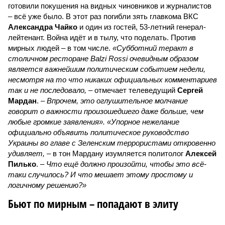
готовили покушения на видных чиновников и журналистов
– всё уже было. В этот раз погибли зять главкома ВКС
Александра Чайко
и один из гостей, 53-летний генерал-
лейтенант. Война идёт и в тылу, что поделать. Против
мирных людей – в том числе.
«Субботний теракт в
столичном ресторане Balzi Rossi очевидным образом
является важнейшим политическим событием недели,
несмотря на то что никаких официальных комментариев
так и не последовало,
– отмечает телеведущий
Сергей
Мардан
. –
Впрочем, это оглушительное молчание
говорит о важности произошедшего даже больше, чем
любые громкие заявления». «Упорное нежелание
официально объявить политическое руководство
Украины во главе с Зеленским террористами откровенно
удивляет,
– в тон Мардану изумляется политолог
Алексей
Пилько
. –
Что ещё должно произойти, чтобы это всё-
таки случилось? И что мешает этому простому и
логичному решению?»
Бьют по мирным – попадают в элиту