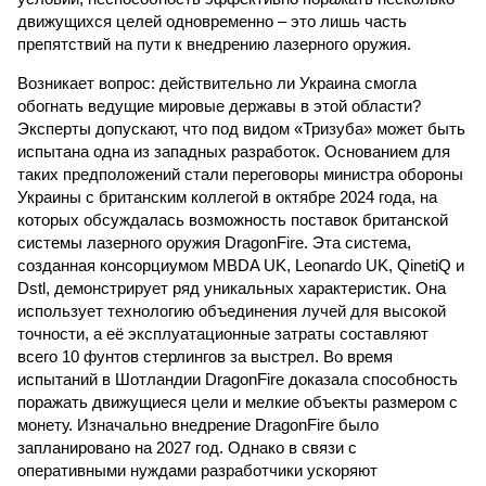
движущихся целей одновременно – это лишь часть
препятствий на пути к внедрению лазерного оружия.
Возникает вопрос: действительно ли Украина смогла
обогнать ведущие мировые державы в этой области?
Эксперты допускают, что под видом «Тризуба» может быть
испытана одна из западных разработок. Основанием для
таких предположений стали переговоры министра обороны
Украины с британским коллегой в октябре 2024 года, на
которых обсуждалась возможность поставок британской
системы лазерного оружия DragonFire. Эта система,
созданная консорциумом MBDA UK, Leonardo UK, QinetiQ и
Dstl, демонстрирует ряд уникальных характеристик. Она
использует технологию объединения лучей для высокой
точности, а её эксплуатационные затраты составляют
всего 10 фунтов стерлингов за выстрел. Во время
испытаний в Шотландии DragonFire доказала способность
поражать движущиеся цели и мелкие объекты размером с
монету. Изначально внедрение DragonFire было
запланировано на 2027 год. Однако в связи с
оперативными нуждами разработчики ускоряют