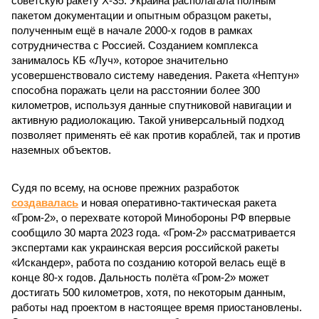
советскую ракету Х-35. Украина располагала полным
пакетом документации и опытным образцом ракеты,
полученным ещё в начале 2000-х годов в рамках
сотрудничества с Россией. Созданием комплекса
занималось КБ «Луч», которое значительно
усовершенствовало систему наведения. Ракета «Нептун»
способна поражать цели на расстоянии более 300
километров, используя данные спутниковой навигации и
активную радиолокацию. Такой универсальный подход
позволяет применять её как против кораблей, так и против
наземных объектов.
Судя по всему, на основе прежних разработок
создавалась
и новая оперативно-тактическая ракета
«Гром-2», о перехвате которой Минобороны РФ впервые
сообщило 30 марта 2023 года. «Гром-2» рассматривается
экспертами как украинская версия российской ракеты
«Искандер», работа по созданию которой велась ещё в
конце 80-х годов. Дальность полёта «Гром-2» может
достигать 500 километров, хотя, по некоторым данным,
работы над проектом в настоящее время приостановлены.