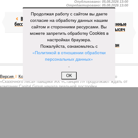
Опубликовано:
05.08.2026 13:00
Отредактировано:
05.08.2026 13:00
Продолжая работу с сайтом вы даете
Возраст
Госдеп США
согласие на обработку данных нашим
бессмертия
вводит постоянные
сайтом и сторонними ресурсами. Вы
залоги до 20 тысяч
можете запретить обработку Cookies в
долларов за
настройках браузера.
турвизы для
полусотни стран
Пожалуйста, ознакомьтесь с
«Политикой в отношении обработки
персональных данных»
КОММЕНТАРИИ
.
1
OK
Версия
//
Конфликт
//
В нескольких станциях от уже сданного
«Сказочного леса» пайщики ЖК «Станция Л» продолжают ждать от
компании Capital Group начала реальной достройки
361
«Станция ожидания» для дольщиков
В нескольких станциях от уже сданного «Сказочного
леса» пайщики ЖК «Станция Л» продолжают ждать от
компании Capital Group начала реальной достройки