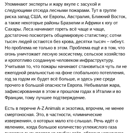
Упоминают эксперты и жару вкупе с засухой и
следующими отсюда лесными пожарами. Тут в группе
риска запад США, юг Европы, Австралия, Ближний Восток,
а также некоторые районы Бразилии и Африки к югу от
Сахары. Леса начинают гореть всё чаще и чаще,
достаточно посмотреть общемировую статистику; сотни
тысяч людей остаются без крова, десятки тысяч – гибнут.
Но проблема не только в этом. Проблема ещё и в том, что
огонь уничтожает лесную экосистему, сельское хозяйство
и кропотливо созданную человеком инфраструктуру.
Учитывая то, что пожары начинают становиться чуть ли не
ежегодной реальностью на фоне глобального потепления,
год за годом их будет всё больше, и здесь уже среди
прочего в большой опасности Европа. Небывалая жара,
зафиксированная в этом и прошлом годах в Италии и во
Франции, тому лучшее подтверждение.
Есть в перечне A-Z Animals и экзотика, впрочем, не менее
смертоносная. Это, в частности, «лимнические
извержения», о которых мало кто слышал. Речь идёт о
явлениях, когда большое количество углекислого газа