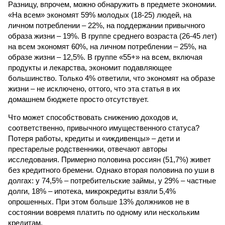
Разницу, впрочем, можно обнаружить в предмете экономии.
«На всем» экономят 59% молодых (18-25) людей, на
личном потреблении – 22%, на поддержании привычного
образа жизни – 19%. В группе среднего возраста (26-45 лет)
на всем экономят 60%, на личном потреблении – 25%, на
образе жизни – 12,5%. В группе «55+» на всем, включая
продукты и лекарства, экономит подавляющее
большинство. Только 4% ответили, что экономят на образе
жизни – не исключено, оттого, что эта статья в их
домашнем бюджете просто отсутствует.
Что может способствовать снижению доходов и,
соответственно, привычного имущественного статуса?
Потеря работы, кредиты и «иждивенцы» – дети и
престарелые родственники, отвечают авторы
исследования. Примерно половина россиян (51,7%) живет
без кредитного бремени. Однако вторая половина по уши в
долгах: у 74,5% – потребительские займы, у 29% – частные
долги, 18% – ипотека, микрокредиты взяли 5,4%
опрошенных. При этом больше 13% должников не в
состоянии вовремя платить по одному или нескольким
кредитам.