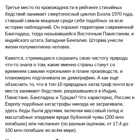
Третье место по кровожадности в рейтинге стихийных
бедствий занимает смертоносный циклон Бхола 1970 года,
ставший самым мощным среди себе подобных за всю
историю наблюдений. Он поразил территории современной
Бангладеш, тогда называвшейся Восточным Пакистаном, и
индийского штата Западная Бенгалия. Шторма унесли
жизни полумиллиона человек.
Кажется, стремящаяся сохранить свою чистоту природа
что-то знала о том, какие именно страны станут со
временем самыми «грязными» в плане производств, и
планомерно подтачивала их демографию. А как ещё
объяснить то, что в топ-10 природных катастроф почти все
места занимают бедствия, разразившиеся в Индии,
Пакистане, Бангладеш и Турции? Что характерно, Россию и
Европу подобные катастрофы никогда не затрагивали,
здесь беды были другими, включая массовый голод и
масштабные эпидемии вроде бубонной чумы (200 млн
погибших) или «испанки» (по разным оценкам, от 17,4 до
100 млн погибших во всём мире).