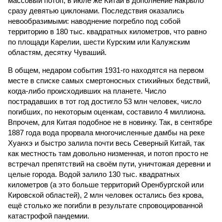
массовый потоп, в июле же Китай в дополнение накрыло
сразу девятью циклонами. Последствия оказались
невообразимыми: наводнение погребло под собой
территорию в 180 тыс. квадратных километров, что равно
по площади Карелии, шести Курским или Калужским
областям, десятку Чуваший.
В общем, недаром события 1931-го находятся на первом
месте в списке самых смертоносных стихийных бедствий,
когда-либо происходивших на планете. Число
пострадавших в тот год достигло 53 млн человек, число
погибших, по некоторым оценкам, составило 4 миллиона.
Впрочем, для Китая подобное не в новинку. Так, в сентябре
1887 года вода прорвала многочисленные дамбы на реке
Хуанхэ и быстро залила почти весь Северный Китай, так
как местность там довольно низменная, и потоп просто не
встречал препятствий на своём пути, уничтожая деревни и
целые города. Водой залило 130 тыс. квадратных
километров (а это больше территорий Оренбургской или
Кировской областей), 2 млн человек остались без крова,
ещё столько же погибли в результате спровоцированной
катастрофой пандемии.