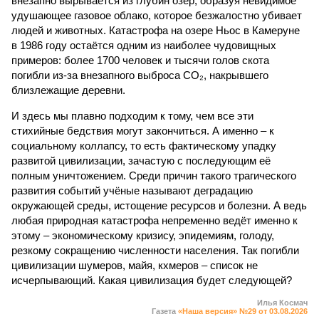
внезапно вырывается из глубин озёр, образуя невидимое
удушающее газовое облако, которое безжалостно убивает
людей и животных. Катастрофа на озере Ньос в Камеруне
в 1986 году остаётся одним из наиболее чудовищных
примеров: более 1700 человек и тысячи голов скота
погибли из-за внезапного выброса CO₂, накрывшего
близлежащие деревни.
И здесь мы плавно подходим к тому, чем все эти
стихийные бедствия могут закончиться. А именно – к
социальному коллапсу, то есть фактическому упадку
развитой цивилизации, зачастую с последующим её
полным уничтожением. Среди причин такого трагического
развития событий учёные называют деградацию
окружающей среды, истощение ресурсов и болезни. А ведь
любая природная катастрофа непременно ведёт именно к
этому – экономическому кризису, эпидемиям, голоду,
резкому сокращению численности населения. Так погибли
цивилизации шумеров, майя, кхмеров – список не
исчерпывающий. Какая цивилизация будет следующей?
Илья Космач
Газета
«Наша версия» №29 от 03.08.2026