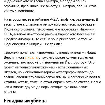
индонезийского острова Суматра, а следом пошли
огромные, превышающие высоту 15 метров, волны. Итог –
250 тыс. погибших.
На втором месте в рейтинге A-Z Animals как раз цунами. В
этом плане к уязвимым регионам относятся: побережье
Индийского океана, тихо­океанские побережья Японии и
США, а также некоторые районы Карибского бассейна и
Средиземноморья. То есть в зоне риска уже не только
Поднебесная с Индией – не так ли?
«Бронзу» получают извержения супервулканов – «Наша
Версия» уже
писала
о том, что может случиться, если
окончательно проснётся знаменитый Йеллоустоун. Это
грозит не только уничтожением части Соединённых
Штатов, но и общепланетарной катастрофой вплоть до
возникновения «вулканической зимы». Флегрейские поля в
Италии, кстати, тоже не стоит сбрасывать со счетов. Равно
как и многие другие до поры спящие вулканические
районы.
Невидимый убийца