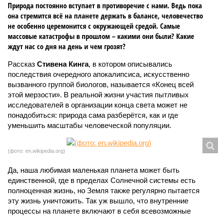
Природа постоянно вступает в противоречие с нами. Ведь пока
она стремится всё на планете держать в балансе, человечество
не особенно церемонится с окружающей средой. Самые
массовые катастрофы в прошлом – какими они были? Какие
ждут нас со дня на день и чем грозят?
Рассказ
Стивена Кинга
, в котором описывались
последствия очередного апокалипсиса, искусственно
вызванного группой биологов, называется «Конец всей
этой мерзости». В реальной жизни участия пытливых
исследователей в организации конца света может не
понадобиться: природа сама разберётся, как и где
уменьшить масштабы человеческой популяции.
(фото: en.wikipedia.org)
Да, наша любимая маленькая планета может быть
единственной, где в пределах Солнечной системы есть
полноценная жизнь, но Земля также регулярно пытается
эту жизнь уничтожить. Так уж вышло, что внутренние
процессы на планете включают в себя всевозможные