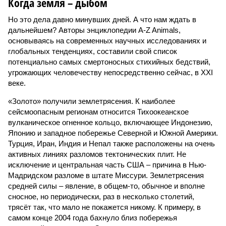
Когда земля – дыбом
Но это дела давно минувших дней. А что нам ждать в
дальнейшем? Авторы энциклопедии A-Z Animals,
основываясь на современных научных исследованиях и
глобальных тенденциях, составили свой список
потенциально самых смертоносных стихийных бедствий,
угрожающих человечеству непосредственно сейчас, в XXI
веке.
«Золото» получили землетрясения. К наиболее
сейсмоопасным регионам относится Тихоокеанское
вулканическое огненное кольцо, включающее Индонезию,
Японию и западное побережье Северной и Южной Америки.
Турция, Иран, Индия и Непал также расположены на очень
активных линиях разломов тектонических плит. Не
исключение и центральная часть США – причина в Нью-
Мадридском разломе в штате Миссури. Землетрясения
средней силы – явление, в общем-то, обычное и вполне
сносное, но периодически, раз в несколько столетий,
трясёт так, что мало не покажется никому. К примеру, в
самом конце 2004 года бахнуло близ побережья