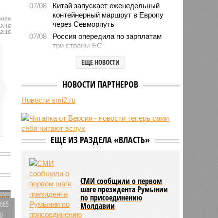
07/08
Китай запускает еженедельный
контейнерный маршрут в Европу
нова
через Севморпуть
12:15
12:15
07/08
Россия опередила по зарплатам
три страны ЕС
07/08
Александр Лукашенко призвал
ЕЩЕ НОВОСТИ
белорусов скупать пустующие
избы
НОВОСТИ ПАРТНЕРОВ
07/08
Девушка объяснила убийство
трёхмесячного сына
Новости smi2.ru
07/08
Сергей Миронов выступил за
увеличение пенсий детям,
потерявшим родителей
ЕЩЕ ИЗ РАЗДЕЛА «ВЛАСТЬ»
07/08
Финляндия захотела использовать
приграничные болота против
России
СМИ сообщили о первом
шаге президента Румынии
по присоединению
665
Молдавии
0