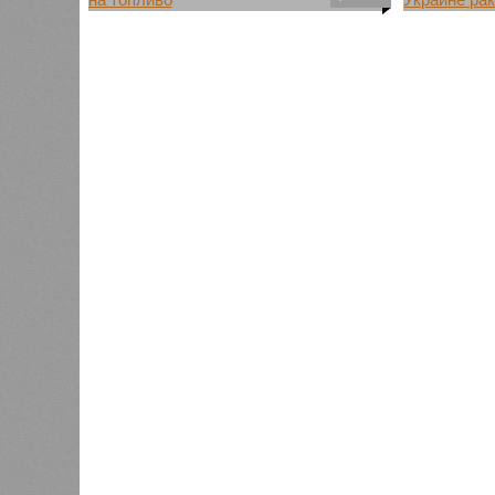
Глава Министерства финансов
Президен
Польши Анджей Доманьский
Навроцки
выступил с публичными
о переда
обвинениями в адрес президента
Patriot, 
страны Кароля Навроцкого,
ответств
возложив на него
правител
ответственность за рост цен на
автомобильное топливо.