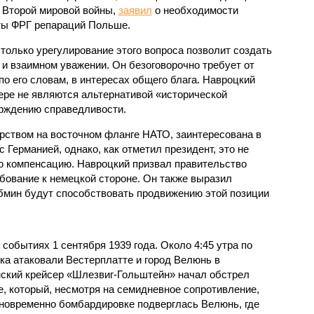
 Второй мировой войны,
заявил
о необходимости
ы ФРГ репараций Польше.
 только урегулирование этого вопроса позволит создать
 и взаимном уважении. Он безоговорочно требует от
 по его словам, в интересах общего блага. Навроцкий
мере не являются альтернативой «исторической
ерждению справедливости.
ством на восточном фланге НАТО, заинтересована в
 Германией, однако, как отметил президент, это не
ю компенсацию. Навроцкий призвал правительство
бование к немецкой стороне. Он также выразил
абмин будут способствовать продвижению этой позиции
 событиях 1 сентября 1939 года. Около 4:45 утра по
ка атаковали Вестерплатте и город Велюнь в
ский крейсер «Шлезвиг-Гольштейн» начал обстрел
е, который, несмотря на семидневное сопротивление,
новременно бомбардировке подверглась Велюнь, где