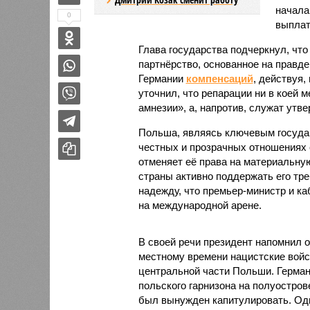
начала
0
выплат
Глава государства подчеркнул, что
партнёрство, основанное на правде
Германии
компенсаций
, действуя,
уточнил, что репарации ни в коей 
амнезии», а, напротив, служат утв
Польша, являясь ключевым государ
честных и прозрачных отношениях с
отменяет её права на материальну
страны активно поддержать его тре
надежду, что премьер-министр и к
на международной арене.
В своей речи президент напомнил о
местному времени нацистские войс
центральной части Польши. Герман
польского гарнизона на полуостров
был вынужден капитулировать. Од