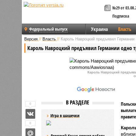
№29 от 03.08.
Подписка
Украина
Власть
Федеральный выпуск
Версия
//
Власть
//
Кароль Навроцкий предъявил Германии 
Кароль Навроцкий предъявил Германии одно т
Кароль Навроцкий предъяви
c
В РАЗДЕЛЕ
Польски
0
выплате
Игра в шашечки
правите
0
Карол
вблизи
Дмитрий Козак сменит работу