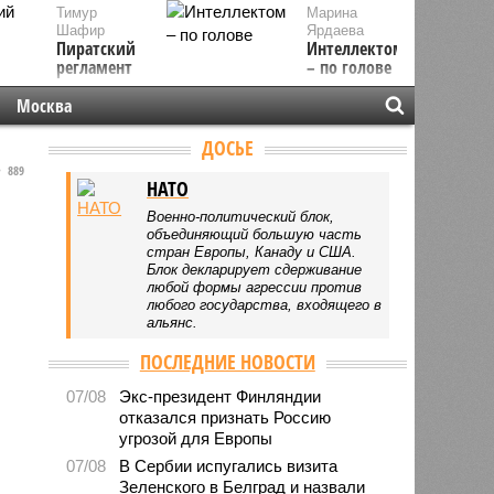
Тимур
Марина
Шафир
Ярдаева
Пиратский
Интеллектом
регламент
– по голове
Москва
ДОСЬЕ
889
НАТО
Военно-политический блок,
объединяющий большую часть
стран Европы, Канаду и США.
Блок декларирует сдерживание
любой формы агрессии против
любого государства, входящего в
альянс.
ПОСЛЕДНИЕ НОВОСТИ
07/08
Экс-президент Финляндии
отказался признать Россию
угрозой для Европы
07/08
В Сербии испугались визита
Зеленского в Белград и назвали