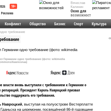
Вячеслав
2026
Калинин
Окно для
Реклама
возможностей
Конфликт
Общество
Бизнес
Спорт
Культура
одно требование
ребование
л Германии одно требование (фото: wikimedia
ommons/Aawiosnaa)
е власти вновь выступили с требованием к Германии о
 репараций. Президент Кароль Навроцкий призвал
льство поддержать его требования.
ь Навроцкий
, выступая на полуострове Вестерплатте
 Гданьска на церемонии, посвящённой 86-й годовщине