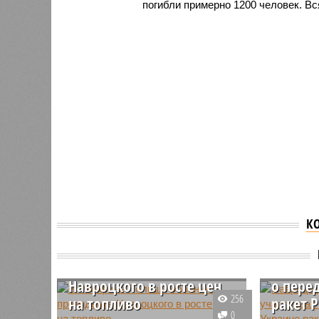
погибли примерно 1200 человек. Вс
К
В Минфине Польши
Навроц
обвинили президента
не уча
Навроцкого в росте цен
о пере
256
на топливо
ракет P
0