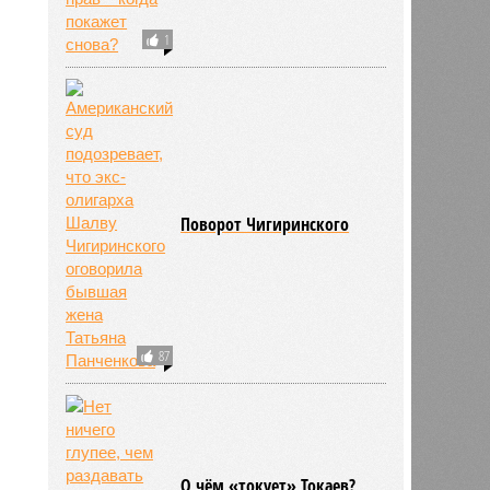
1
Поворот Чигиринского
87
О чём «токует» Токаев?