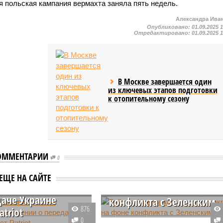
я польская кампания вермахта заняла пять недель.
Александра Ива
Опубликовано:
01.09.2025 
Отредактировано:
01.09.2025 
В Москве завершается один
из ключевых этапов подготовки
к отопительному сезону
ОММЕНТАРИИ
0
кий заявил, что
Рейтинг Навроцкого
ЕЩЕ НА САЙТЕ
ствовал в решении
рекордно окреп на фоне
даче Украине
конфликта с Зеленским
876
atriot
Президент Польши Кароль
0