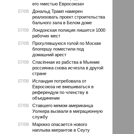
его «местью Евросоюза»
07/08
Дональд Трамп намерен
реализовать проект строительства
бального зала в Белом доме
07/08
Лондонская полиция лишится 1000
рабочих мест
07/08
Прогулявшуюся голой по Москве
блогершу поместили под
домашний арест
07/08
Спасённая из рабства в Мьянме
россиянка снова исчезла в другой
стране
07/08
Исландия потребовала от
Евросоюза не вмешиваться в
референдум по членству в
объединении
07/08
Ставшего мемом американца
Уолкера вызвали в миграционную
службу
07/08
Марокко опасается нового
наплыва мигрантов в Сеуту