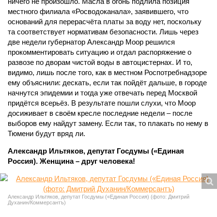
ничего не произошло. Масла в огонь подлила позиция
местного филиала «Росводоканала», заявившего, что
оснований для перерасчёта платы за воду нет, поскольку
та соответствует нормативам безопасности. Лишь через
две недели губернатор Александр Моор решился
прокомментировать ситуацию и отдал распоряжение о
развозе по дворам чистой воды в автоцистернах. И то,
видимо, лишь после того, как в местном Роспотребнадзоре
ему объяснили: дескать, если так пойдёт дальше, в городе
начнутся эпидемии и тогда уже отвечать перед Москвой
придётся всерьёз. В результате пошли слухи, что Моор
досиживает в своём кресле последние недели – после
выборов ему найдут замену. Если так, то плакать по нему в
Тюмени будут вряд ли.
Александр Ильтяков, депутат Госдумы («Единая
Россия). Женщина – друг человека!
Александр Ильтяков, депутат Госдумы («Единая Россия) (фото: Дмитрий
Духанин/Коммерсантъ)