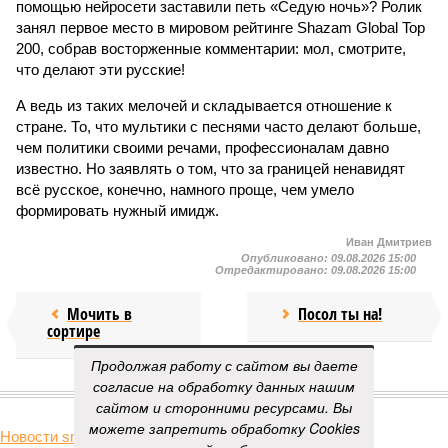
помощью нейросети заставили петь «Седую ночь»? Ролик
занял первое место в мировом рейтинге Shazam Global Top
200, собрав восторженные комментарии: мол, смотрите,
что делают эти русские!
А ведь из таких мелочей и складывается отношение к
стране. То, что мультики с песнями часто делают больше,
чем политики своими речами, профессионалам давно
известно. Но заявлять о том, что за границей ненавидят
всё русское, конечно, намного проще, чем умело
формировать нужный имидж.
Иван Дмитриев
Опубликовано:
09.08.2026 15:00
Отредактировано:
09.08.2026 15:00
Мочить в
Посол ты на!
сортире
Продолжая работу с сайтом вы даете
согласие на обработку данных нашим
КОММЕНТАРИИ
0
сайтом и сторонними ресурсами. Вы
можете запретить обработку Cookies
Новости smi2.ru