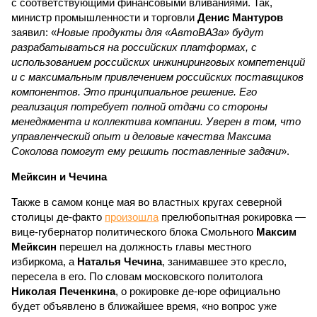
с соответствующими финансовыми вливаниями. Так,
министр промышленности и торговли
Денис Мантуров
заявил: «
Новые продукты для «АвтоВАЗа» будут
разрабатываться на российских платформах, с
использованием российских инжиниринговых компетенций
и с максимальным привлечением российских поставщиков
компонентов. Это принципиальное решение. Его
реализация потребует полной отдачи со стороны
менеджмента и коллектива компании. Уверен в том, что
управленческий опыт и деловые качества Максима
Соколова помогут ему решить поставленные задачи
».
Мейксин и Чечина
Также в самом конце мая во властных кругах северной
столицы де-факто
произошла
прелюбопытная рокировка —
вице-губернатор политического блока Смольного
Максим
Мейксин
перешел на должность главы местного
избиркома, а
Наталья Чечина
, занимавшее это кресло,
пересела в его. По словам московского политолога
Николая Печенкина
, о рокировке де-юре официально
будет объявлено в ближайшее время, «но вопрос уже