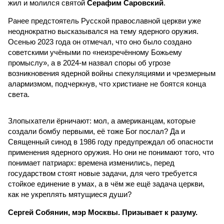
жил и молился святой
Серафим Саровский
.
Ранее предстоятель Русской православной церкви уже
неоднократно высказывался на тему ядерного оружия.
Осенью 2023 года он отмечал, что оно было создано
советскими учёными по «неизречённому Божьему
промыслу», а в 2024-м назвал споры об угрозе
возникновения ядерной войны спекуляциями и чрезмерным
алармизмом, подчеркнув, что христиане не боятся конца
света.
Злопыхатели ёрничают: мол, а американцам, которые
создали бомбу первыми, её тоже Бог послал? Да и
Священный синод в 1986 году предупреждал об опасности
применения ядерного оружия. Но они не понимают того, что
понимает патриарх: времена изменились, перед
государством стоят новые задачи, для чего требуется
стойкое единение в умах, а в чём же ещё задача церкви,
как не укреплять мятущиеся души?
Сергей Собянин, мэр Москвы. Призывает к разуму.