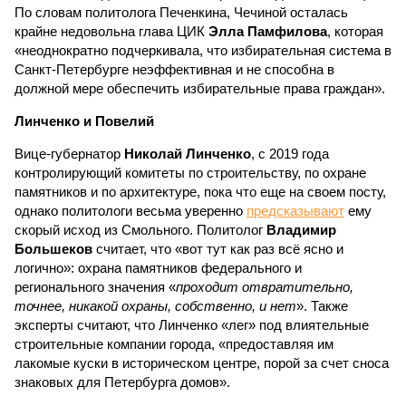
По словам политолога Печенкина, Чечиной осталась
крайне недовольна глава ЦИК
Элла Памфилова
, которая
«неоднократно подчеркивала, что избирательная система в
Санкт-Петербурге неэффективная и не способна в
должной мере обеспечить избирательные права граждан».
Линченко и Повелий
Вице-губернатор
Николай Линченко
, с 2019 года
контролирующий комитеты по строительству, по охране
памятников и по архитектуре, пока что еще на своем посту,
однако политологи весьма уверенно
предсказывают
ему
скорый исход из Смольного. Политолог
Владимир
Большеков
считает, что «вот тут как раз всё ясно и
логично»: охрана памятников федерального и
регионального значения «
проходит отвратительно,
точнее, никакой охраны, собственно, и нет
». Также
эксперты считают, что Линченко «лег» под влиятельные
строительные компании города, «предоставляя им
лакомые куски в историческом центре, порой за счет сноса
знаковых для Петербурга домов».