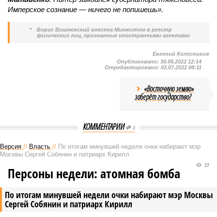
Имперское сознание — ничего не попишешь».
*
Борис Вишневский внесена Минюстом в реестр
физических лиц, признанных иностранными агентами
Евгений Колесников
Опубликовано:
30.06.2022 12:14
Отредактировано:
02.07.2022 08:11
«Восточную землю»
заберёт государство?
КОММЕНТАРИИ
0
Версия
//
Власть
//
По итогам минувшей недели очки набирают мэр
Москвы Сергей Собянин и патриарх Кирилл
37
Персоны недели: атомная бомба
По итогам минувшей недели очки набирают мэр Москвы
Сергей Собянин и патриарх Кирилл