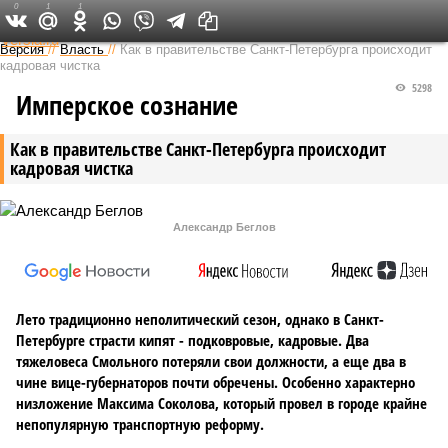
0
1
1
Федеральный выпуск
Версия
//
Власть
//
Как в правительстве Санкт-Петербурга происходит
кадровая чистка
5298
Имперское сознание
Как в правительстве Санкт-Петербурга происходит
кадровая чистка
Александр Беглов
Лето традиционно неполитический сезон, однако в Санкт-
Петербурге страсти кипят - подковровые, кадровые. Два
тяжеловеса Смольного потеряли свои должности, а еще два в
чине вице-губернаторов почти обречены. Особенно характерно
низложение Максима Соколова, который провел в городе крайне
непопулярную транспортную реформу.