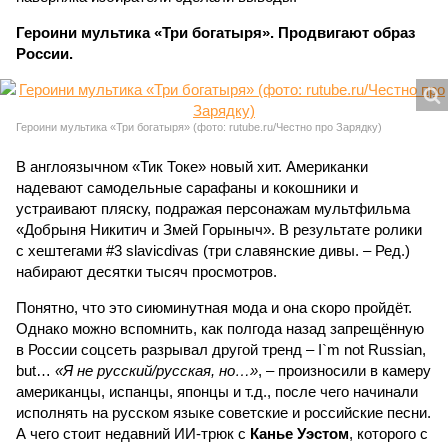
Героини мультика «Три богатыря». Продвигают образ
России.
Героини мультика «Три богатыря» (фото: rutube.ru/Честно про Зарядку)
В англоязычном «Тик Токе» новый хит. Американки
надевают самодельные сарафаны и кокошники и
устраивают пляску, подражая персонажам мультфильма
«Добрыня Никитич и Змей Горыныч». В результате ролики
с хештегами #3 slavicdivas (три славянские дивы. – Ред.)
набирают десятки тысяч просмотров.
Понятно, что это сиюминутная мода и она скоро пройдёт.
Однако можно вспомнить, как полгода назад запрещённую
в России соцсеть разрывал другой тренд – I`m not Russian,
but…
«Я не русский/русская, но…»
, – произносили в камеру
американцы, испанцы, японцы и т.д., после чего начинали
исполнять на русском языке советские и российские песни.
А чего стоит недавний ИИ-трюк с
Канье Уэстом
, которого с