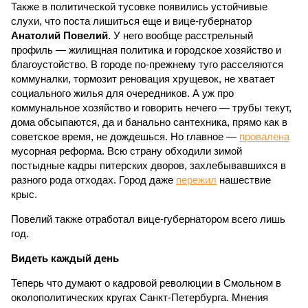
Также в политической тусовке появились устойчивые
слухи, что поста лишиться еще и вице-губернатор
Анатолий Повелий
. У него вообще расстрельный
профиль — жилищная политика и городское хозяйство и
благоустойство. В городе по-прежнему туго расселяются
коммуналки, тормозит реновация хрущевок, не хватает
социального жилья для очередников. А уж про
коммунальное хозяйство и говорить нечего — трубы текут,
дома обсыпаются, да и банально сантехника, прямо как в
советское время, не дождешься. Но главное —
провалена
мусорная реформа. Всю страну обходили зимой
постыдные кадры питерских дворов, захлебывавшихся в
разного рода отходах. Город даже
пережил
нашествие
крыс.
Повелий также отработал вице-губернатором всего лишь
год.
Видеть каждый день
Теперь что думают о кадровой революции в Смольном в
околополитических кругах Санкт-Петербурга. Мнения