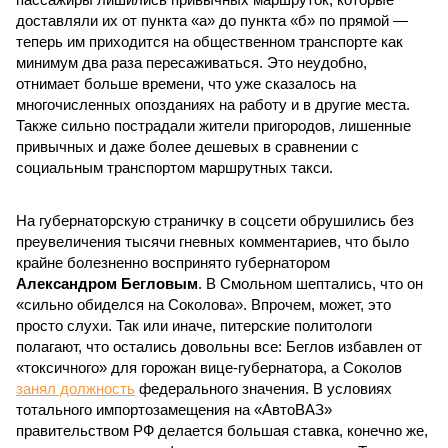
доставляли их от пункта «а» до пункта «б» по прямой —
теперь им приходится на общественном транспорте как
минимум два раза пересаживаться. Это неудобно,
отнимает больше времени, что уже сказалось на
многочисленных опозданиях на работу и в другие места.
Также сильно пострадали жители пригородов, лишенные
привычных и даже более дешевых в сравнении с
социальным транспортом маршрутных такси.
На губернаторскую страничку в соцсети обрушились без
преувеличения тысячи гневных комментариев, что было
крайне болезненно воспринято губернатором
Александром Бегловым
. В Смольном шептались, что он
«сильно обиделся на Соколова». Впрочем, может, это
просто слухи. Так или иначе, питерские политологи
полагают, что остались довольны все: Беглов избавлен от
«токсичного» для горожан вице-губернатора, а Соколов
занял должность
федерального значения. В условиях
тотального импортозамещения на «АвтоВАЗ»
правительством РФ делается большая ставка, конечно же,