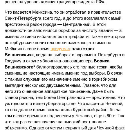
решен на уровне администрации президента РФ».
Что касается Мейксина, то он отработал в правительстве
Санкт-Петербурга всего год, а до этого возглавлял самый
престижный район города — Центральный. В этой
должности он запомнился борьбой за чистоту зданий — а
именно активно избавлял их от граффити. Также некоторые
петербургские политтехнологи намекают, что именно
Мейксин в свое время
придумал
план «трех
Вишневских»
, когда на выборах в парламент Петербурга и
Госдуму в округе яблочника-оппозиционера
Бориса
Вишневского*
баллотировались его полные тезки, якобы
сменившие настоящие имена именно под выборы. В связи
с такими слухами его назначение именно в горизбирком
выглядит несколько двусмысленным. Главное, что для
него это очевидное аппаратное понижение. Даже быть
главой района, тем более Центрального — престижнее. Что
уж говорить о вице-губернаторстве. Что касается Чечиной,
то она долгое время возглавляла Курортный район, была
там в свое время и в подчинении у Беглова, еще в 90-е. Так
что как раз ее назначение на высокий пост вполне
объяснимо. Однако отметим неприятный для Чечиной факт.