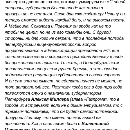
экспертов довольно схожи, потому суммируем их: «
С одной
стороны, губернатор Беглов вроде как точно в
проигрыше не остался. Свою давнюю любимицу Чечину он
теперь сможет видеть каждый день, и на высоком посту.
А Мейксина, Соколова и Повелия он вроде как не то
чтобы не ценил, но не из его команды они. С другой
стороны, ни для кого не секрет, что в последние полгода
петербургский вице-губернаторский вопрос
прорабатывался в администрации президента РФ, все
снятия-назначения и рокировки приходили Беглову в виде
беспрекословного приказа. То есть, в Петербурге всем
политическим процессом рулит Кремль, а это изрядно
подмачивает репутацию губернатора в глазах горожан.
И он сам это понимает, но сделать ничего не может, не
тот аппаратный вес. Поэтому когда раз в два-три года
появляются слухи о назначении губернатором
Петербурга
Алексея Миллера
(глава «Газпрома», то в
городе их встречают если не с диким энтузиазмом, то с
трезвым полаганием, что он будет самостоятельной
фигурой. Потому что имеет прямой выход на
президента. Как в свое время было с
Валентиной
Матвиенко
. Питер заждался губернатора-тяжеловеса.