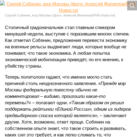
Сергей Собянин, мэр Москвы (фото: Алексей Филиппов/РИА Новости)
Столичный градоначальник стал главным спикером
минувшей недели, выступив с поразившим многих спичем.
Как отметил Собянин, предложения перевести экономику
на военные рельсы выдвигают люди, которые вообще не
понимают, что такое экономика. А любая попытка
экономической мобилизации приведёт, по его мнению, к
убийству страны.
Теперь политологи гадают, что именно могло стать
причиной столь неоднозначного заявления.
«Прежде мэр
Москвы федеральную повестку обычно не
комментировал – видимо, произошли какие-то
перемены?»
– полагают одни.
«Таким образом он решил
поддержать рейтинги «Единой России», одним из лидеров
предвыборного списка которой является»,
– заключают
другие. Хотя, возможно, ответ проще. Собянин на
собственном опыте знает, что такое строить и развивать,
каких сил это требует, и как легко сломать то, что