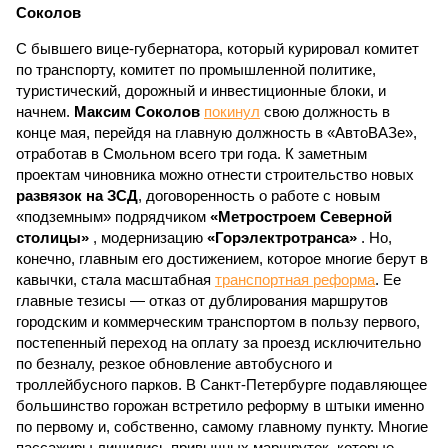
Соколов
С бывшего вице-губернатора, который курировал комитет
по транспорту, комитет по промышленной политике,
туристический, дорожный и инвестиционные блоки, и
начнем.
Максим Соколов
покинул
свою должность в
конце мая, перейдя на главную должность в «АвтоВАЗе»,
отработав в Смольном всего три года. К заметным
проектам чиновника можно отнести строительство новых
развязок на ЗСД
, договоренность о работе с новым
«подземным» подрядчиком
«Метростроем Северной
столицы»
, модернизацию
«Горэлектротранса»
. Но,
конечно, главным его достижением, которое многие берут в
кавычки, стала масштабная
транспортная реформа
. Ее
главные тезисы — отказ от дублирования маршрутов
городским и коммерческим транспортом в пользу первого,
постепенный переход на оплату за проезд исключительно
по безналу, резкое обновление автобусного и
троллейбусного парков. В Санкт-Петербурге подавляющее
большинство горожан встретило реформу в штыки именно
по первому и, собственно, самому главному пункту. Многие
пассажиры лишились привычных маршруток, которые