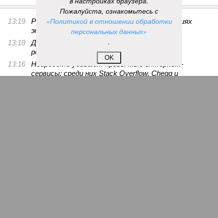
в настройках браузера.
ПОСЛЕДНИЕ НОВОСТИ
Пожалуйста, ознакомьтесь с
«Политикой в отношении обработки
13:19
Раскрыт источник энергии на Кубе в условиях
энергокризиса
персональных данных»
.
13:18
Дважды оправданного по делу об убийстве
россиянина будут судить в третий раз
OK
13:16
Нейросети убивают привычные интернет-
сервисы: среди них Stack Overflow, Chegg и
Shutterstock
13:09
В ВСУ перечислили причины самовольного
оставления части военнослужащими
13:01
В Германии насчитали порядка 14 тысяч
сообщений об НЛО
ЕЩЕ НОВОСТИ
НОВОСТИ ПАРТНЕРОВ
Новости smi2.ru