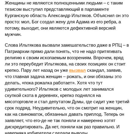
Женщины не являются полноценными людьми – с таким
тезисом выступил представляющий в парламенте
Курганскую область Александр Ильтяков. Объяснил он это
просто: мол, Бог создал жену для Адама из его ребра, а
потому, выходит, они являются дефективной версией
мужчин.
Слова Ильтякова вызвали замешательство даже в РПЦ – в
Патриархии прямо дали понять, что не надо притягивать
религию к своим ископаемым воззрениям. Впрочем, вряд
ли это переубедит Ильтякова, на своих позициях он стоит
крепко. Пару лет назад он уже
вызвал
скандал, заявив,
что главная задача женщин – рожать, и они обязаны это
делать, «пока рожалка работает». Хотя что тут
удивительного? Ильтяков с молодых лет занимался
скупкой скота в деревнях, крепко поднялся на
мясоторговле и стал депутатом Думы, где сидит уже третий
срок подряд. Неудивительно, что он смотрит на женщин,
как на свиноматок, обязанных давать приплод. Теперь он
заявляет, что его-де не так поняли и намеренно хотят
дискредитировать. Да нет, поняли как раз правильно. И
наверняка избиратели сделали выводы.