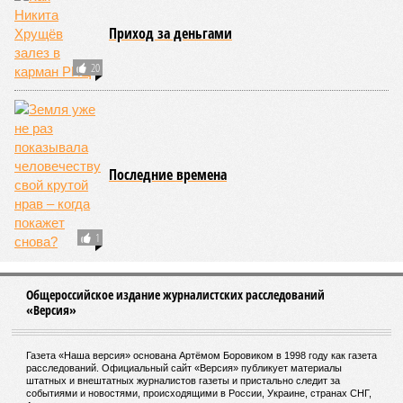
исчерпывающий. Какая цивилизация будет следующей?
Илья Космач
Газета
«Наша версия» №29 от 03.08.2026
Опубликовано:
05.08.2026 13:00
Отредактировано:
05.08.2026 13:00
Возраст
Блогер Лерчек
бессмертия
намерена
обжаловать
судебный приговор
КОММЕНТАРИИ
1
ДОСЬЕ
Роснефть
Российская государственная нефтегазовая
компания, крупнейшая в мире по объемам добычи
нефти. Среди российских компаний в 2012 году
занимала 3 место по объему выручки.
Фридман Михаил Маратович