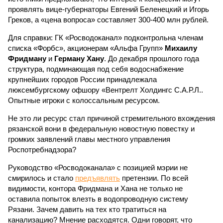
проявлять вице-губернаторы Евгений Беленецкий и Игорь
Греков, а «цена вопроса» составляет 300-400 млн рублей.
Для справки: ГК «Росводоканал» подконтрольна членам
списка «Форбс», акционерам «Альфа Групп»
Михаилу
Фридману
и
Герману Хану
. До декабря прошлого года
структура, подминающая под себя водоснабжение
крупнейших городов России принадлежала
люксембургскому офшору «Вентрелт Холдингс С.А.Р.Л..
Опытные игроки с колоссальным ресурсом.
Не это ли ресурс стал причиной стремительного вхождения
рязанской вони в федеральную новостную повестку и
громких заявлений главы местного управления
Роспотребнадзора?
Руководство «Росводоканала» с позицией мэрии не
смирилось и стало
предъявлять
претензии. По всей
видимости, контора Фридмана и Хана не только не
оставила попыток влезть в водопроводную систему
Рязани. Зачем давить на тех кто тратиться на
канализацию? Мнение расходятся. Одни говорят, что