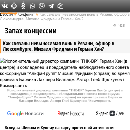
1
1
0
Федеральный выпуск
Версия
//
Конфликт
//
Как связаны невыносимая вонь в Рязани, офшор в
Люксембурге, Михаил Фридман и Герман Хан?
14211
Запах концессии
Как связаны невыносимая вонь в Рязани, офшор в
Люксембурге, Михаил Фридман и Герман Хан?
Исполнительный директор компании "ТНК-ВР" Герман Хан (в центре) и
совладелец и председатель наблюдательного совета консорциума
"Альфа-Групп" Михаил Фридман (справа) во время приема в Барвиха
Лакшери Вилладж. Автор: Глеб Щелкунов / Коммерсантъ
Вслед за Шиесом и Куштау на карту протестной активности