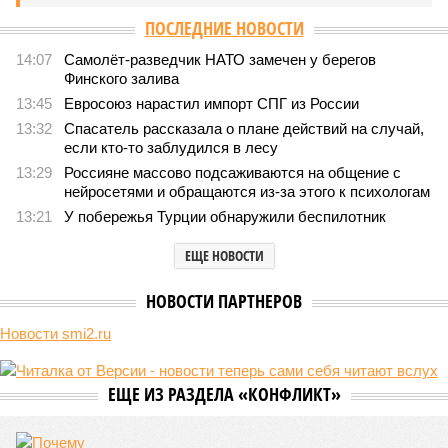
Природа постоянно вступает в противоречие с нами. Ведь пока
она стремится всё на планете держать в балансе, человечество
не особенно церемонится с окружающей средой. Самые
массовые катастрофы в прошлом – какими они были? Какие
ждут нас со дня на день и чем грозят?
Рассказ
Стивена Кинга
, в котором описывались
последствия очередного апокалипсиса, искусственно
вызванного группой биологов, называется «Конец всей
этой мерзости». В реальной жизни участия пытливых
исследователей в организации конца света может не
понадобиться: природа сама разберётся, как и где
уменьшить масштабы человеческой популяции.
(фото: en.wikipedia.org)
Да, наша любимая маленькая планета может быть
единственной, где в пределах Солнечной системы есть