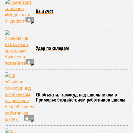
смертоносная. Это, в частности, «лимнические
извержения», о которых мало кто слышал. Речь идёт о
явлениях, когда большое количество углекислого газа
внезапно вырывается из глубин озёр, образуя невидимое
удушающее газовое облако, которое безжалостно убивает
людей и животных. Катастрофа на озере Ньос в Камеруне
в 1986 году остаётся одним из наиболее чудовищных
примеров: более 1700 человек и тысячи голов скота
погибли из-за внезапного выброса CO₂, накрывшего
близлежащие деревни.
И здесь мы плавно подходим к тому, чем все эти
стихийные бедствия могут закончиться. А именно – к
социальному коллапсу, то есть фактическому упадку
развитой цивилизации, зачастую с последующим её
полным уничтожением. Среди причин такого трагического
развития событий учёные называют деградацию
окружающей среды, истощение ресурсов и болезни. А ведь
любая природная катастрофа непременно ведёт именно к
этому – экономическому кризису, эпидемиям, голоду,
резкому сокращению численности населения. Так погибли
цивилизации шумеров, майя, кхмеров – список не