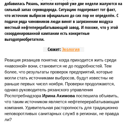
добавилась Рязань, жители которой уже две недели жалуются на
сильный запах сероводорода. Ситуацию подогревает тот факт,
что источник выбросов официально до сих пор не определён. С
подачи ряда чиновников люди винят в загрязнении воздуха
местный нефтеперерабатывающий завод. И похоже, что у этой
скоординированной кампании есть конкретные
выгодоприобретатели.
Сюжет:
Экология
Реакция рязанцев понятна: когда приходится жить среди
«навозной» вони, становится не до подробностей. Тем
более, что результаты проверок предприятий, которые
могли стать источниками выбросов, будут известны не
раньше первых чисел ноября. Проверки продолжаются,
однако руководитель рязанского управления
Роспотребнадзора
Ирина Акимова
поспешила объявить,
что таким источником является нефтеперерабатывающая
компания. Удивительная расторопность для традиционно
неповоротливых санитарных служб в регионах, не правда
ли?