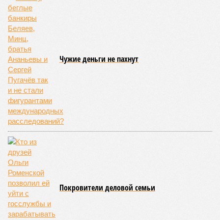
полноценная жизнь, но Земля также регулярно пытается
эту жизнь уничтожить. Так уж вышло, что внутренние
процессы на планете включают в себя всевозможные
геологические, метеорологические и физические явления,
которые для человека довольно опасны. Или попросту
смертельны. И вот несколько тому примеров.
Все стихии сразу
Около 100 лет назад в Поднебесной приключилось то, что
у нас назвали бы тридцатью тремя несчастьями. Страну
последовательно поразили: многолетняя засуха, страшный
паводок, невероятные ливни. Несколько миллионов
человек не пережили этот разгул стихий. Вот что тогда
приключилось.
Зима 1931 года выдалась в Китае чрезвычайно
продолжительной и суровой. Снега образовалось огромное
количество – казалось бы, хороший знак после периода
великой суши, продолжавшегося с 1928-го. Но всё
обратилось катастрофой. Снег растаял, устремился в реки,