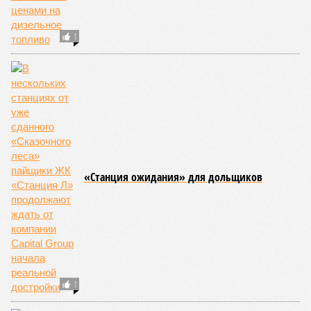
районы.
Невидимый убийца
Упоминают эксперты и жару вкупе с засухой и
следующими отсюда лесными пожарами. Тут в группе
риска запад США, юг Европы, Австралия, Ближний Восток,
а также некоторые районы Бразилии и Африки к югу от
Сахары. Леса начинают гореть всё чаще и чаще,
достаточно посмотреть общемировую статистику; сотни
тысяч людей остаются без крова, десятки тысяч – гибнут.
Но проблема не только в этом. Проблема ещё и в том, что
огонь уничтожает лесную экосистему, сельское хозяйство
и кропотливо созданную человеком инфраструктуру.
Учитывая то, что пожары начинают становиться чуть ли не
ежегодной реальностью на фоне глобального потепления,
год за годом их будет всё больше, и здесь уже среди
прочего в большой опасности Европа. Небывалая жара,
зафиксированная в этом и прошлом годах в Италии и во
Франции, тому лучшее подтверждение.
Есть в перечне A-Z Animals и экзотика, впрочем, не менее