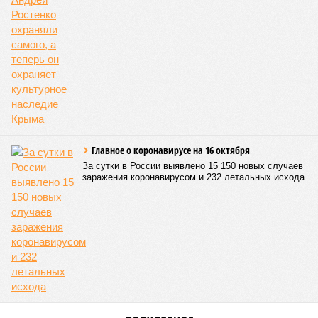
масштабные эпидемии вроде бубонной чумы (200 млн
погибших) или «испанки» (по разным оценкам, от 17,4 до
100 млн погибших во всём мире).
Когда земля – дыбом
Но это дела давно минувших дней. А что нам ждать в
дальнейшем? Авторы энциклопедии A-Z Animals,
основываясь на современных научных исследованиях и
глобальных тенденциях, составили свой список
потенциально самых смертоносных стихийных бедствий,
угрожающих человечеству непосредственно сейчас, в XXI
веке.
«Золото» получили землетрясения. К наиболее
сейсмоопасным регионам относится Тихоокеанское
вулканическое огненное кольцо, включающее Индонезию,
Японию и западное побережье Северной и Южной Америки.
Турция, Иран, Индия и Непал также расположены на очень
активных линиях разломов тектонических плит. Не
исключение и центральная часть США – причина в Нью-
Мадридском разломе в штате Миссури. Землетрясения
средней силы – явление, в общем-то, обычное и вполне