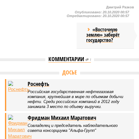
Дмитрий Разков
Опубликовано:
20.10.2020 00:57
Отредактировано:
20.10.2020 00:57
«Восточную
землю» заберёт
государство?
КОММЕНТАРИИ
1
Версия
//
Общество
//
Земля уже не раз показывала человечеству свой
крутой нрав – когда покажет снова?
822
Последние времена
Земля уже не раз показывала человечеству свой крутой
нрав – когда покажет снова?
Земля уже не раз показывала человечеству свой крутой нрав – когда
покажет снова? (фото: АР-ТАСС)