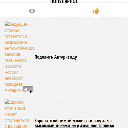
сносное, но периодически, раз в несколько столетий,
трясёт так, что мало не покажется никому. К примеру, в
самом конце 2004 года бахнуло близ побережья
индонезийского острова Суматра, а следом пошли
огромные, превышающие высоту 15 метров, волны. Итог –
250 тыс. погибших.
На втором месте в рейтинге A-Z Animals как раз цунами. В
этом плане к уязвимым регионам относятся: побережье
Индийского океана, тихо­океанские побережья Японии и
США, а также некоторые районы Карибского бассейна и
Средиземноморья. То есть в зоне риска уже не только
Поднебесная с Индией – не так ли?
«Бронзу» получают извержения супервулканов – «Наша
Версия» уже
писала
о том, что может случиться, если
окончательно проснётся знаменитый Йеллоустоун. Это
грозит не только уничтожением части Соединённых
Штатов, но и общепланетарной катастрофой вплоть до
возникновения «вулканической зимы». Флегрейские поля в
Италии, кстати, тоже не стоит сбрасывать со счетов. Равно
как и многие другие до поры спящие вулканические