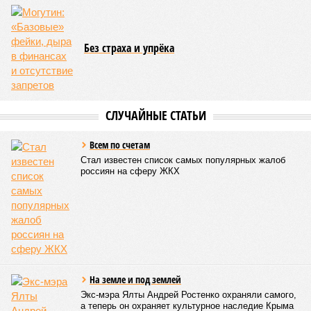
Кировской областей), 2 млн человек остались без крова,
ещё столько же погибли в результате спровоцированной
катастрофой пандемии.
Третье место по кровожадности в рейтинге стихийных
бедствий занимает смертоносный циклон Бхола 1970 года,
ставший самым мощным среди себе подобных за всю
историю наблюдений. Он поразил территории современной
Бангладеш, тогда называвшейся Восточным Пакистаном, и
индийского штата Западная Бенгалия. Шторма унесли
жизни полумиллиона человек.
Кажется, стремящаяся сохранить свою чистоту природа
что-то знала о том, какие именно страны станут со
временем самыми «грязными» в плане производств, и
планомерно подтачивала их демографию. А как ещё
объяснить то, что в топ-10 природных катастроф почти все
места занимают бедствия, разразившиеся в Индии,
Пакистане, Бангладеш и Турции? Что характерно, Россию и
Европу подобные катастрофы никогда не затрагивали,
здесь беды были другими, включая массовый голод и