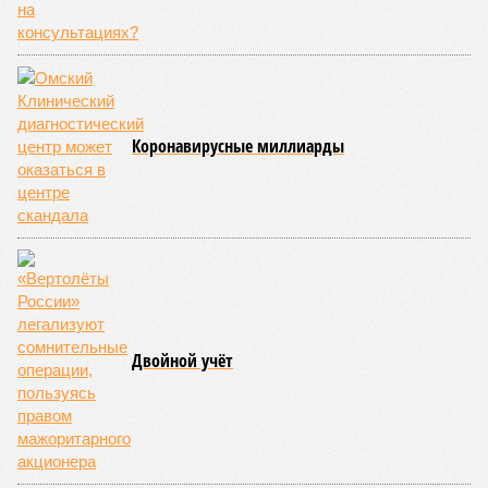
начался небывалый паводок, быстро обернувшийся
страшным наводнением, которое обильные весенние ливни
только усугубили. К июню всё это преобразовалось в
массовый потоп, в июле же Китай в дополнение накрыло
сразу девятью циклонами. Последствия оказались
невообразимыми: наводнение погребло под собой
территорию в 180 тыс. квадратных километров, что равно
по площади Карелии, шести Курским или Калужским
областям, десятку Чуваший.
В общем, недаром события 1931-го находятся на первом
месте в списке самых смертоносных стихийных бедствий,
когда-либо происходивших на планете. Число
пострадавших в тот год достигло 53 млн человек, число
погибших, по некоторым оценкам, составило 4 миллиона.
Впрочем, для Китая подобное не в новинку. Так, в сентябре
1887 года вода прорвала многочисленные дамбы на реке
Хуанхэ и быстро залила почти весь Северный Китай, так
как местность там довольно низменная, и потоп просто не
встречал препятствий на своём пути, уничтожая деревни и
целые города. Водой залило 130 тыс. квадратных
километров (а это больше территорий Оренбургской или