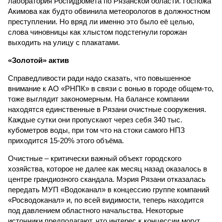
лаборатория Росгидромета по Рязанской области. Госпожа
Акимова как будто обвинила метеорологов в должностном
преступлении. Но вряд ли именно это было её целью,
слова чиновницы как хлыстом подстегнули горожан
выходить на улицу с плакатами.
«Золотой» актив
Справедливости ради надо сказать, что повышенное
внимание к АО «РНПК» в связи с вонью в городе общем-то,
тоже выглядит закономерным. На балансе компании
находятся единственные в Рязани очистные сооружения.
Каждые сутки они пропускают через себя 340 тыс.
кубометров воды, при том что на стоки самого НПЗ
приходится 15-20% этого объёма.
Очистные – критически важный объект городского
хозяйства, которое не далее как месяц назад оказалось в
центре грандиозного скандала. Мэрия Рязани отказалась
передать МУП «Водоканал» в концессию группе компаний
«Росводоканал» и, по всей видимости, теперь находится
под давлением областного начальства. Некоторые
источники предполагают, что интерес к концессии могут