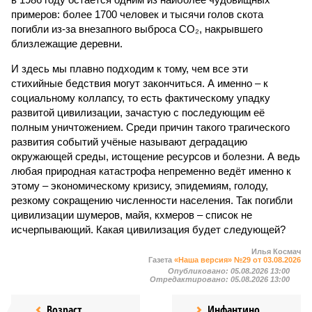
примеров: более 1700 человек и тысячи голов скота
погибли из-за внезапного выброса CO₂, накрывшего
близлежащие деревни.
И здесь мы плавно подходим к тому, чем все эти
стихийные бедствия могут закончиться. А именно – к
социальному коллапсу, то есть фактическому упадку
развитой цивилизации, зачастую с последующим её
полным уничтожением. Среди причин такого трагического
развития событий учёные называют деградацию
окружающей среды, истощение ресурсов и болезни. А ведь
любая природная катастрофа непременно ведёт именно к
этому – экономическому кризису, эпидемиям, голоду,
резкому сокращению численности населения. Так погибли
цивилизации шумеров, майя, кхмеров – список не
исчерпывающий. Какая цивилизация будет следующей?
Илья Космач
Газета
«Наша версия» №29 от 03.08.2026
Опубликовано:
05.08.2026 13:00
Отредактировано:
05.08.2026 13:00
Возраст
Инфантино