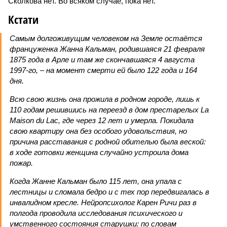
Сколкова нет. Во всяком случае, пока нет.
Кстати
Самым долгоживущим человеком на Земле остаётся
француженка Жанна Кальман, родившаяся 21 февраля
1875 года в Арле и там же скончавшаяся 4 августа
1997-го, – на момент смерти ей было 122 года и 164
дня.
Всю свою жизнь она прожила в родном городе, лишь к
110 годам решившись на переезд в дом престарелых La
Maison du Lac, где через 12 лет и умерла. Покидала
свою квартиру она без особого удовольствия, но
причина расставания с родной обителью была веской:
в ходе готовки женщина случайно устроила дома
пожар.
Когда Жанне Кальман было 115 лет, она упала с
лестницы и сломала бедро и с тех пор передвигалась в
инвалидном кресле. Нейропсихолог Карен Ричи раз в
полгода проводила исследования психического и
умственного состояния старушки: по словам