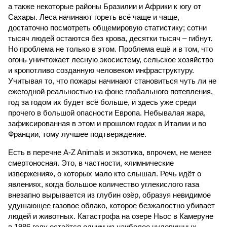
а также некоторые районы Бразилии и Африки к югу от
Сахары. Леса начинают гореть всё чаще и чаще,
достаточно посмотреть общемировую статистику; сотни
тысяч людей остаются без крова, десятки тысяч – гибнут.
Но проблема не только в этом. Проблема ещё и в том, что
огонь уничтожает лесную экосистему, сельское хозяйство
и кропотливо созданную человеком инфраструктуру.
Учитывая то, что пожары начинают становиться чуть ли не
ежегодной реальностью на фоне глобального потепления,
год за годом их будет всё больше, и здесь уже среди
прочего в большой опасности Европа. Небывалая жара,
зафиксированная в этом и прошлом годах в Италии и во
Франции, тому лучшее подтверждение.
Есть в перечне A-Z Animals и экзотика, впрочем, не менее
смертоносная. Это, в частности, «лимнические
извержения», о которых мало кто слышал. Речь идёт о
явлениях, когда большое количество углекислого газа
внезапно вырывается из глубин озёр, образуя невидимое
удушающее газовое облако, которое безжалостно убивает
людей и животных. Катастрофа на озере Ньос в Камеруне
в 1986 году остаётся одним из наиболее чудовищных