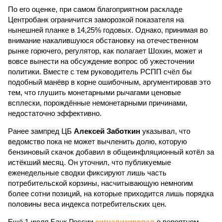
По его оценке, при самом благоприятном раскладе
Центробанк ограничится заморозкой показателя на
нынешней планке в 14,25% годовых. Однако, принимая во
внимание накалившуюся обстановку на отечественном
рынке горючего, регулятор, как полагает Шохин, может и
вовсе вынести на обсуждение вопрос об ужесточении
политики. Вместе с тем руководитель РСПП счёл бы
подобный манёвр в корне ошибочным, аргументировав это
тем, что глушить монетарными рычагами ценовые
всплески, порождённые немонетарными причинами,
недостаточно эффективно.
Ранее зампред ЦБ
Алексей Заботкин
указывал, что
ведомство пока не может вычленить долю, которую
бензиновый скачок добавил в общеинфляционный котёл за
истёкший месяц. Он уточнил, что публикуемые
еженедельные сводки фиксируют лишь часть
потребительской корзины, насчитывающую немногим
более сотни позиций, на которые приходится лишь порядка
половины веса индекса потребительских цен.
Ещё 1 июля Банк России
сигнализировал
о вероятном