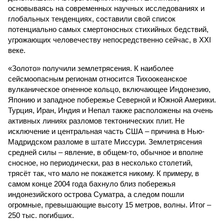
основываясь на современных научных исследованиях и
глобальных тенденциях, составили свой список
потенциально самых смертоносных стихийных бедствий,
угрожающих человечеству непосредственно сейчас, в XXI
веке.
«Золото» получили землетрясения. К наиболее
сейсмоопасным регионам относится Тихоокеанское
вулканическое огненное кольцо, включающее Индонезию,
Японию и западное побережье Северной и Южной Америки.
Турция, Иран, Индия и Непал также расположены на очень
активных линиях разломов тектонических плит. Не
исключение и центральная часть США – причина в Нью-
Мадридском разломе в штате Миссури. Землетрясения
средней силы – явление, в общем-то, обычное и вполне
сносное, но периодически, раз в несколько столетий,
трясёт так, что мало не покажется никому. К примеру, в
самом конце 2004 года бахнуло близ побережья
индонезийского острова Суматра, а следом пошли
огромные, превышающие высоту 15 метров, волны. Итог –
250 тыс. погибших.