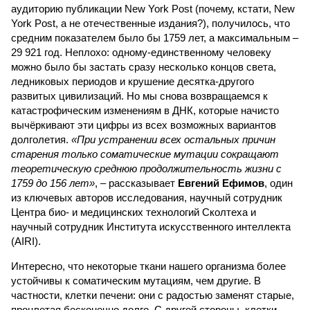
аудиторию публикации New York Post (почему, кстати, New
York Post, а не отечественные издания?), получилось, что
средним показателем было бы 1759 лет, а максимальным –
29 921 год. Неплохо: одному-единственному человеку
можно было бы застать сразу несколько концов света,
ледниковых периодов и крушение десятка-другого
развитых цивилизаций. Но мы снова возвращаемся к
катастрофическим изменениям в ДНК, которые начисто
вычёркивают эти цифры из всех возможных вариантов
долголетия.
«При устранении всех остальных причин
старения только соматические мутации сокращают
теоретическую среднюю продолжительность жизни с
1759 до 156 лет»
, – рассказывает
Евгений Ефимов
, один
из ключевых авторов исследования, научный сотрудник
Центра био- и медицинских технологий Сколтеха и
научный сотрудник Института искусственного интеллекта
(AIRI).
Интересно, что некоторые ткани нашего организма более
устойчивы к соматическим мутациям, чем другие. В
частности, клетки печени: они с радостью заменят старые,
процветая бесконечно долго. С другой стороны, клетки