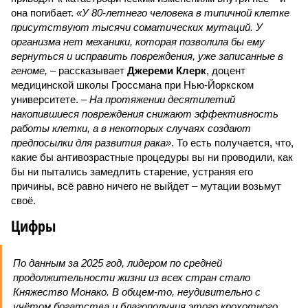
она погибает.
«У 80-летнего человека в типичной клетке
присутствуют тысячи соматических мутаций. У
организма нет механики, которая позволила бы ему
вернуться и исправить повреждения, уже записанные в
геноме,
– рассказывает
Джереми Клерк
, доцент
медицинской школы Гроссмана при Нью-Йоркском
университете.
– На протяжении десятилетий
накопившиеся повреждения снижают эффективность
работы клетки, а в некоторых случаях создают
предпосылки для развития рака»
. То есть получается, что,
какие бы антивозрастные процедуры вы ни проводили, как
бы ни пытались замедлить старение, устраняя его
причины, всё равно ничего не выйдет – мутации возьмут
своё.
Цифры
По данным за 2025 год, лидером по средней
продолжительности жизни из всех стран стало
Княжество Монако. В общем-то, неудивительно с
учётом богатства и благополучия этого крохотного