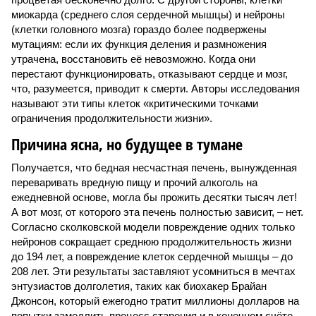
миокарда (среднего слоя сердечной мышцы) и нейроны
(клетки головного мозга) гораздо более подвержены
мутациям: если их функция деления и размножения
утрачена, восстановить её невозможно. Когда они
перестают функционировать, отказывают сердце и мозг,
что, разумеется, приводит к смерти. Авторы исследования
называют эти типы клеток «критическими точками
ограничения продолжительности жизни».
Причина ясна, но будущее в тумане
Получается, что бедная несчастная печень, вынужденная
переваривать вредную пищу и прочий алкоголь на
ежедневной основе, могла бы прожить десятки тысяч лет!
А вот мозг, от которого эта печень полностью зависит, – нет.
Согласно сколковской модели повреждение одних только
нейронов сокращает среднюю продолжительность жизни
до 194 лет, а повреждение клеток сердечной мышцы – до
208 лет. Эти результаты заставляют усомниться в мечтах
энтузиастов долголетия, таких как биохакер Брайан
Джонсон, который ежегодно тратит миллионы долларов на
попытки замедлить процесс старения и в конечном счёте