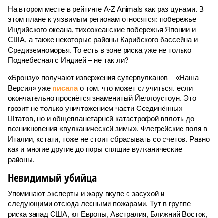
На втором месте в рейтинге A-Z Animals как раз цунами. В
этом плане к уязвимым регионам относятся: побережье
Индийского океана, тихо­океанские побережья Японии и
США, а также некоторые районы Карибского бассейна и
Средиземноморья. То есть в зоне риска уже не только
Поднебесная с Индией – не так ли?
«Бронзу» получают извержения супервулканов – «Наша
Версия» уже
писала
о том, что может случиться, если
окончательно проснётся знаменитый Йеллоустоун. Это
грозит не только уничтожением части Соединённых
Штатов, но и общепланетарной катастрофой вплоть до
возникновения «вулканической зимы». Флегрейские поля в
Италии, кстати, тоже не стоит сбрасывать со счетов. Равно
как и многие другие до поры спящие вулканические
районы.
Невидимый убийца
Упоминают эксперты и жару вкупе с засухой и
следующими отсюда лесными пожарами. Тут в группе
риска запад США, юг Европы, Австралия, Ближний Восток,