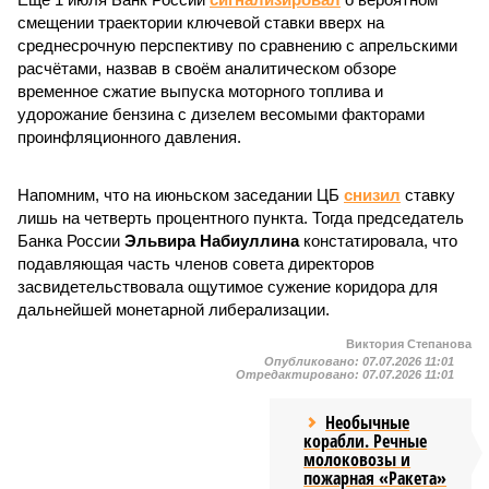
смещении траектории ключевой ставки вверх на
среднесрочную перспективу по сравнению с апрельскими
расчётами, назвав в своём аналитическом обзоре
временное сжатие выпуска моторного топлива и
удорожание бензина с дизелем весомыми факторами
проинфляционного давления.
Напомним, что на июньском заседании ЦБ
снизил
ставку
лишь на четверть процентного пункта. Тогда председатель
Банка России
Эльвира Набиуллина
констатировала, что
подавляющая часть членов совета директоров
засвидетельствовала ощутимое сужение коридора для
дальнейшей монетарной либерализации.
Виктория Степанова
Опубликовано:
07.07.2026 11:01
Отредактировано:
07.07.2026 11:01
Необычные
корабли. Речные
молоковозы и
пожарная «Ракета»