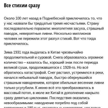
Все стихии сразу
Около 100 лет назад в Поднебесной приключилось то, что
у нас назвали бы тридцатью тремя несчастьями. Страну
последовательно поразили: многолетняя засуха, страшный
паводок, невероятные ливни. Несколько миллионов
человек не пережили этот разгул стихий. Вот что тогда
приключилось.
Зима 1931 года выдалась в Китае чрезвычайно
продолжительной и суровой. Снега образовалось огромное
количество – казалось бы, хороший знак после периода
великой суши, продолжавшегося с 1928-го. Но всё
обратилось катастрофой. Снег растаял, устремился в реки,
начался небывалый паводок, быстро обернувшийся
страшным наводнением, которое обильные весенние ливни
только усугубили. К июню всё это преобразовалось в
массовый потоп, в июле же Китай в дополнение накрыло
сразу девятью циклонами. Последствия оказались
невообразимыми: наводнение погребло под собой
территорию в 180 тыс. квадратных километров, что равно