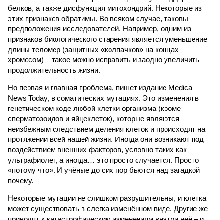
белков, а также дисфункция митохондрий. Некоторые из
этих признаков обратимы. Во всяком случае, таковы
предположения исследователей. Например, одним из
признаков биологического старения является уменьшение
длины теломер (защитных «колпачков» на концах
хромосом) – такое можно исправить и заодно увеличить
продолжительность жизни.
Но первая и главная проблема, пишет издание Medical
News Today, в соматических мутациях. Это изменения в
генетическом коде любой клетки организма (кроме
сперматозоидов и яйцеклеток), которые являются
неизбежным следствием деления клеток и происходят на
протяжении всей нашей жизни. Иногда они возникают под
воздействием внешних факторов, условно таких как
ультрафиолет, а иногда… это просто случается. Просто
«потому что». И учёные до сих пор бьются над загадкой
почему.
Некоторые мутации не слишком разрушительны, и клетка
может существовать в слегка изменённом виде. Другие же
приводят к катастрофическим изменениям внутри неё – и