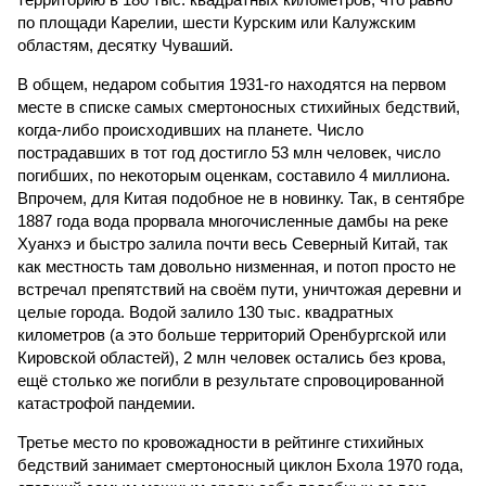
по площади Карелии, шести Курским или Калужским
областям, десятку Чуваший.
В общем, недаром события 1931-го находятся на первом
месте в списке самых смертоносных стихийных бедствий,
когда-либо происходивших на планете. Число
пострадавших в тот год достигло 53 млн человек, число
погибших, по некоторым оценкам, составило 4 миллиона.
Впрочем, для Китая подобное не в новинку. Так, в сентябре
1887 года вода прорвала многочисленные дамбы на реке
Хуанхэ и быстро залила почти весь Северный Китай, так
как местность там довольно низменная, и потоп просто не
встречал препятствий на своём пути, уничтожая деревни и
целые города. Водой залило 130 тыс. квадратных
километров (а это больше территорий Оренбургской или
Кировской областей), 2 млн человек остались без крова,
ещё столько же погибли в результате спровоцированной
катастрофой пандемии.
Третье место по кровожадности в рейтинге стихийных
бедствий занимает смертоносный циклон Бхола 1970 года,