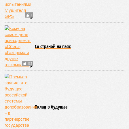
1
Со страной на паях
284
Вклад в будущее