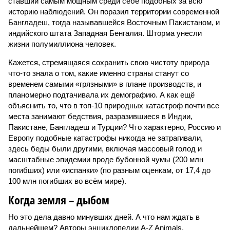
ставший самым мощным среди себе подобных за всю
историю наблюдений. Он поразил территории современной
Бангладеш, тогда называвшейся Восточным Пакистаном, и
индийского штата Западная Бенгалия. Шторма унесли
жизни полумиллиона человек.
Кажется, стремящаяся сохранить свою чистоту природа
что-то знала о том, какие именно страны станут со
временем самыми «грязными» в плане производств, и
планомерно подтачивала их демографию. А как ещё
объяснить то, что в топ-10 природных катастроф почти все
места занимают бедствия, разразившиеся в Индии,
Пакистане, Бангладеш и Турции? Что характерно, Россию и
Европу подобные катастрофы никогда не затрагивали,
здесь беды были другими, включая массовый голод и
масштабные эпидемии вроде бубонной чумы (200 млн
погибших) или «испанки» (по разным оценкам, от 17,4 до
100 млн погибших во всём мире).
Когда земля – дыбом
Но это дела давно минувших дней. А что нам ждать в
дальнейшем? Авторы энциклопедии A-Z Animals,