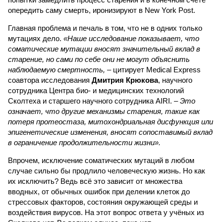
опередить саму смерть, иронизируют в New York Post.
Главная проблема и печаль в том, что не в одних только
мутациях дело.
«Наше исследование показывает, что
соматические мутации вносят значительный вклад в
старение, но сами по себе они не могут объяснить
наблюдаемую смертность, –
цитирует Medical Express
соавтора исследования
Дмитрия Крюкова
, научного
сотрудника Центра био- и медицинских технологий
Сколтеха и старшего научного сотрудника AIRI. –
Это
означает, что другие механизмы старения, такие как
потеря протеостаза, митохондриальная дисфункция или
эпигенетические изменения, вносят сопоставимый вклад
в ограничение продолжительности жизни».
Впрочем, исключение соматических мутаций в любом
случае сильно бы продлило человеческую жизнь. Но как
их исключить? Ведь всё это зависит от множества
вводных, от обычных ошибок при делении клеток до
стрессовых факторов, состояния окружающей среды и
воздействия вирусов. На этот вопрос ответа у учёных из