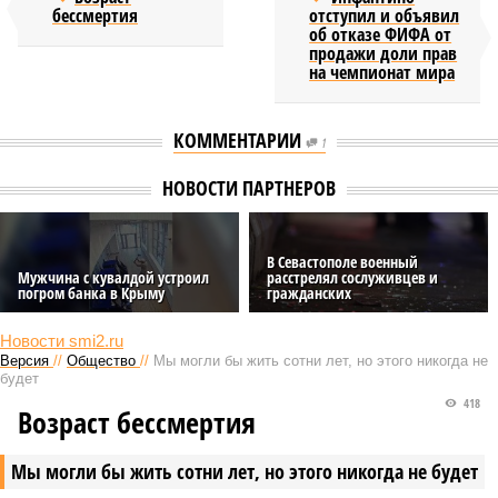
бессмертия
отступил и объявил
об отказе ФИФА от
продажи доли прав
на чемпионат мира
КОММЕНТАРИИ
1
НОВОСТИ ПАРТНЕРОВ
В Севастополе военный
Мужчина с кувалдой устроил
расстрелял сослуживцев и
погром банка в Крыму
гражданских
Новости smi2.ru
Версия
//
Общество
//
Мы могли бы жить сотни лет, но этого никогда не
будет
418
Возраст бессмертия
Мы могли бы жить сотни лет, но этого никогда не будет