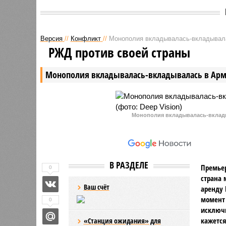
Версия
//
Конфликт
//
Монополия вкладывалась-вкладывал
РЖД против своей страны
Монополия вкладывалась-вкладывалась в Ар
Монополия вкладывалась-вклады
В РАЗДЕЛЕ
Премьер
0
страна 
Ваш счёт
аренду 
момент 
0
исключи
кажется
«Станция ожидания» для