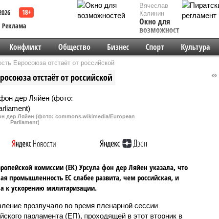
Вячеслав
2026
Калинин
Окно для
Реклама
возможностей
Конфликт
Общество
Бизнес
Спорт
Культура
сть Евросоюза отстаёт от российской
осоюза отстаёт от российской
н дер Ляйен (фото: commons.wikimedia/European
Parliament)
вропейской комиссии (ЕК) Урсула фон дер Ляйен указала, что
ая промышленность ЕС слабее развита, чем российская, и
а к ускорению милитаризации.
вление прозвучало во время пленарной сессии
йского парламента (ЕП), проходящей в этот вторник в