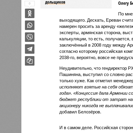
дольщиков
Олегу Б
0
По мн
выходящего. Дескать, Ереван счит
намерен просить за аренду «железк
эксперты, армянская сторона, выст
калькуляции, то есть, получается,
заключённый в 2008 году между А
согласно которому российская ком
2038-го, вероятно, вовсе не предус
Неудивительно, что гендиректор 
Пашиняна, выступил со словно рас
только хуже. Как отметил менед
исполняют взятые на себя обязат
года». «Концессия дала Армении с
бюджет республики от затрат на 
акционеру никогда не выплачивали
добавил Белозёров.
И в самом деле. Российская сторон