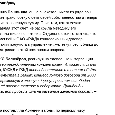
елозёрову.
ению
Пашиняна
, он не высказал ничего из ряда вон
ает транспортную сеть своей собственностью и теперь
и» означенную сумму. При этом, как отмечают
авляя этот счёт, не раскрыла методику его
 взяла цифры с потолка. Отдельно стоит отметить, что
рменией и ОАО «РЖД» концессионный договор,
пания получила в управление «железку» республики до
матривает такой постановки вопроса.
РЖД
Белозёров
, реагируя на словесные интервенции
терянно-обиженным комментарием. И, кажется, стало
жер, ЮКЖД и РЖД
«последовательно и в полном объёме
ельства в рамках концессионного договора от 2008
овременную железную дорогу, при этом освободив
её восстановление и содержание. Дивиденды
сь, вся прибыль шла на развитие железной дороги»
, –
а поставляла Армении вагоны, по первому чиху