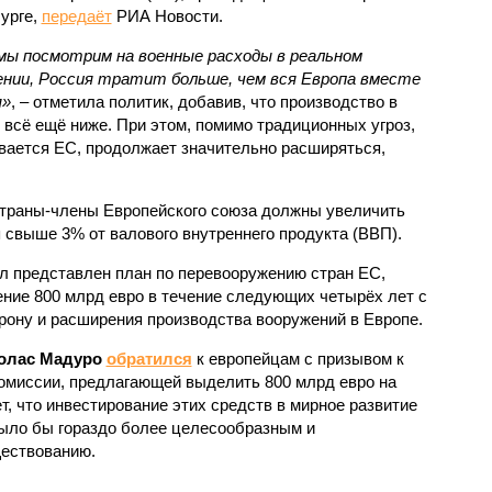
урге,
передаёт
РИА Новости.
мы посмотрим на военные расходы в реальном
нии, Россия тратит больше, чем вся Европа вместе
я»
, – отметила политик, добавив, что производство в
 всё ещё ниже. При этом, помимо традиционных угроз,
ивается ЕС, продолжает значительно расширяться,
страны-члены Европейского союза должны увеличить
 свыше 3% от валового внутреннего продукта (ВВП).
 представлен план по перевооружению стран ЕС,
ние 800 млрд евро в течение следующих четырёх лет с
ону и расширения производства вооружений в Европе.
олас Мадуро
обратился
к европейцам с призывом к
омиссии, предлагающей выделить 800 млрд евро на
, что инвестирование этих средств в мирное развитие
ыло бы гораздо более целесообразным и
ествованию.