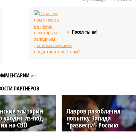
Посол ты на!
ОММЕНТАРИИ
0
ВОСТИ ПАРТНЕРОВ
нские элитарии
Лавров разоблачил
о уходят из-под
попытку Запада
вия на СВО
"развести" Россию