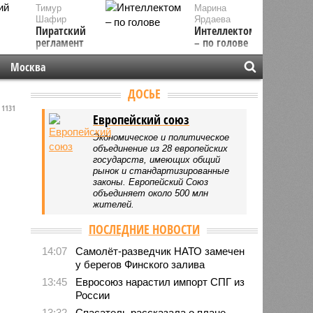
Тимур
Марина
Шафир
Ярдаева
Пиратский
Интеллектом
регламент
– по голове
Москва
ДОСЬЕ
1131
Европейский союз
Экономическое и политическое
объединение из 28 европейских
государств, имеющих общий
рынок и стандартизированные
законы. Европейский Союз
объединяет около 500 млн
жителей.
ПОСЛЕДНИЕ НОВОСТИ
14:07
Самолёт-разведчик НАТО замечен
у берегов Финского залива
13:45
Евросоюз нарастил импорт СПГ из
России
13:32
Спасатель рассказала о плане