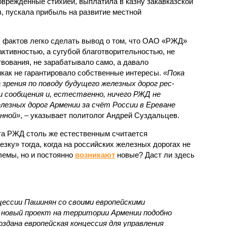
овреждённые стихией, выплатила в казну закавказской
, пускала прибыль на развитие местной
.
 фактов легко сделать вывод о том, что ОАО «РЖД»
ктивностью, а сугубой благотворительностью, не
вования, не зарабатывало само, а давало
икак не гарантировало собственные интересы.
«Пока
 зрения по поводу будущего железных дорог рес­
и сообщения и, естественно, ничего РЖД не
лезных дорог Армении за счёт России в Ереване
нной»
, – указывает политолог Андрей Суздальцев.
та РЖД столь же естественным считается
зку» тогда, когда на российских железных дорогах не
емы, но и постоянно
возникают
новые? Даст ли здесь
нцессии Пашинян со своими европейскими
новый проект на территории Армении подобно
оздана европейская концессия для управления