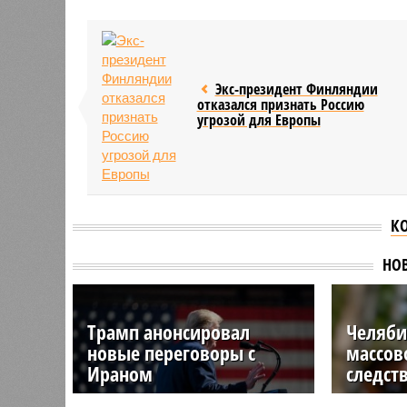
Экс-президент Финляндии
отказался признать Россию
угрозой для Европы
К
НО
Трамп анонсировал
Челяби
новые переговоры с
массов
Ираном
следст