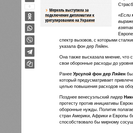
Страсб
0
Меркель выступила за
подключение дипломатии к
«Если 
урегулированию на Украине
выраже
взята
Европе
спектр вызовов, с которыми сталк
указала фон дер Ляйен.
Она также высказала мнение, что 
свои оборонные расходы до уровня
Ранее
Урсулой фон дер Ляйен
был
который предусматривает привлече
целью повышения расходов на обор
Позднее венесуэльский лидер
Ник
протесту против инициативы Еврок
оборонные нужды. Политик полагает
стран Америки, Африки и Европы б
способствовало бы мирному сосущ