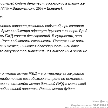
ии путей будут делиться плюс-минус в таком же
(74% – Вашингтону, 26% – Еревану).
ст
яется вариант развития событий, при котором
 Армении быстро обретут другого спонсора. Вряд
ть РЖД совсем без гарантий. В сущности, это
в» России бывшими союзниками. Потерянные нами
х хозяев, и никакая благодарность или даже
о государства значительная выгода их в этом не
т отжать актив РЖД – в отместку за закрытие
чтобы ничего российского в стране не осталось.
ашинян отожмёт актив большой РЖД в маленькой
вной внешней политике России можно будет
Иван Дмит
Опубликовано:
08.08.2026 
Отредактировано:
08.08.2026 