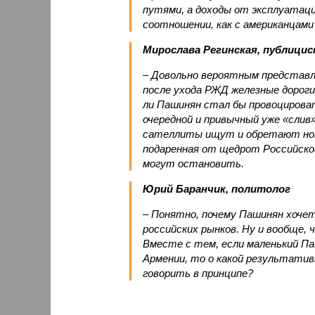
путями, а доходы от эксплуатац
соотношении, как с американцами 
Мирослава Регинская, публици
– Довольно вероятным представл
после ухода РЖД железные дороги
ли Пашинян стал бы провоцирова
очередной и привычный уже «сли
сателлиты ищут и обретают новы
подаренная от щедрот Российског
могут остановить.
Юрий Баранчик, политолог
– Понятно, почему Пашинян хоче
российских рынков. Ну и вообще, 
Вместе с тем, если маленький П
Армении, то о какой результати
говорить в принципе?