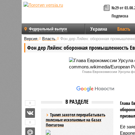
№29 от 03.08.
Подписка
Украина
Власть
Федеральный выпуск
Версия
//
Власть
//
Фон дер Ляйен: оборонная промышленно
Фон дер Ляйен: оборонная промышленность Евр
Глава Еврокомиссии Урсула фо
В РАЗДЕЛЕ
Глава Е
0
оборонн
Трамп захотел перерабатывать
призвал
полезные ископаемые на базах
0
Пентагона
Её зая
Европе