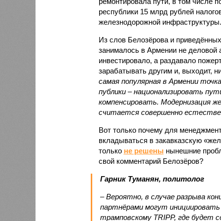
ремонтировала пути, в том числе п
республики 15 млрд рублей налогов
железнодорожной инфраструктуры
Из слов Белозёрова и приведённых
занималось в Армении не деловой а
инвестировало, а раздавало пожерт
зарабатывать другим и, выходит, н
самая популярная в Армении точка
публики – национализировать пут
компенсировать. Модернизация же
считается совершенно естестве
Вот только почему для менеджмен
вкладываться в закавказскую «желе
только
не решены
нынешние пробл
свой комментарий Белозёров?
Гарник Туманян, политолог
– Вероятно, в случае разрыва ко
партнёрами могут инициировать 
трамповскому TRIPP, где будет с