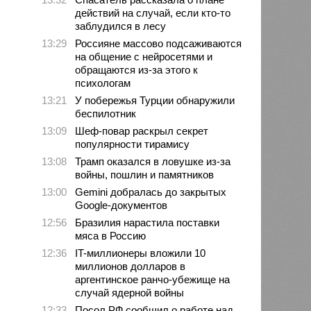
действий на случай, если кто-то
заблудился в лесу
13:29
Россияне массово подсаживаются
на общение с нейросетями и
обращаются из-за этого к
психологам
13:21
У побережья Турции обнаружили
беспилотник
13:09
Шеф-повар раскрыл секрет
популярности тирамису
13:08
Трамп оказался в ловушке из-за
войны, пошлин и памятников
13:00
Gemini добралась до закрытых
Google-документов
12:56
Бразилия нарастила поставки
мяса в Россию
12:36
IT-миллионеры вложили 10
миллионов долларов в
аргентинское ранчо-убежище на
случай ядерной войны
12:33
Посол РФ сообщил о работе над