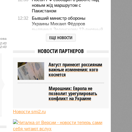
новым ж/д маршрутом с
Пакистаном
12:32
Бывший министр обороны
Украины Михаил Фёдоров
выдвинул Зеленскому 12-дневный
ультиматум
ЕЩЕ НОВОСТИ
нова
12:18
Удары США лишь замедлили
12:43
12:43
ядерную программу Ирана
НОВОСТИ ПАРТНЕРОВ
12:07
Решивший сделать эвтаназию
блогер передумал из-за реакции
Август принесет россиянам
подписчиков
важные изменения: кого
11:43
Итальянские аграрии забили
коснется
тревогу из-за засухи
Мирошник: Европа не
позволит урегулировать
конфликт на Украине
Новости smi2.ru