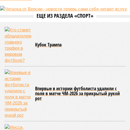
В настоящий момент та эксплуатируется «дочкой» ОАО «РЖД»,
причём исключительно за российский счёт. И в
складывающейся ситуации, кажется, больше вопросов не к
Еревану, а к гендиректору монополии Олегу Белозёрову.
По мнению
Пашиняна
, он не высказал ничего из ряда вон
выходящего. Дескать, Ереван считает транспортную сеть
своей собственностью и теперь намерен просить за аренду
«железки» означенную сумму. При этом, как отмечают
эксперты, армянская сторона, выставляя этот счёт, не
раскрыла методику его калькуляции, то есть, получается,
взяла цифры с потолка. Отдельно стоит отметить, что
заключённый в 2008 году между Арменией и ОАО «РЖД»
концессионный договор, согласно которому российская
компания получила в управление «железку» республики до
2038-го, вероятно, вовсе не предусматривает такой
постановки вопроса.
Неудивительно, что гендиректор РЖД
Белозёров
,
реагируя на словесные интервенции Пашиняна, выступил
со словно растерянно-обиженным комментарием. И,
кажется, стало только хуже. Как отметил менеджер, ЮКЖД