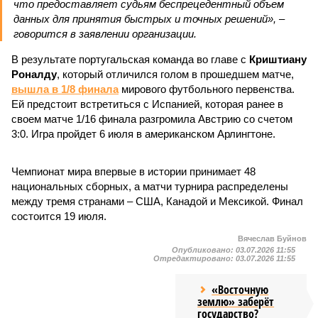
что предоставляет судьям беспрецедентный объем
данных для принятия быстрых и точных решений», –
говорится в заявлении организации.
В результате португальская команда во главе с
Криштиану
Роналду
, который отличился голом в прошедшем матче,
вышла в 1/8 финала
мирового футбольного первенства.
Ей предстоит встретиться с Испанией, которая ранее в
своем матче 1/16 финала разгромила Австрию со счетом
3:0. Игра пройдет 6 июля в американском Арлингтоне.
Чемпионат мира впервые в истории принимает 48
национальных сборных, а матчи турнира распределены
между тремя странами – США, Канадой и Мексикой. Финал
состоится 19 июля.
Вячеслав Буйнов
Опубликовано:
03.07.2026 11:55
Отредактировано:
03.07.2026 11:55
«Восточную
землю» заберёт
государство?