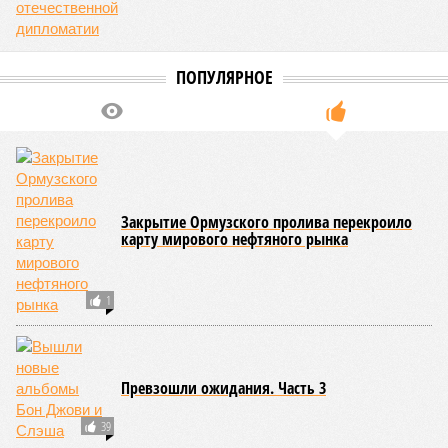
доходы от эксплуатации путей будут делиться плюс-
минус в таком же соотношении, как с американцами
(74% – Вашингтону, 26% – Еревану).
Мирослава Регинская, публицист
– Довольно вероятным представляется вариант
развития событий, при котором после ухода РЖД
железные дороги Армении быстро обретут другого
спонсора. Вряд ли Пашинян стал бы провоцировать
РЖД совсем без гарантий. В сущности, это очередной
и привычный уже «слив» России бывшими союзниками.
Потерянные нами сателлиты ищут и обретают
новых хозяев, и никакая благодарность или даже
подаренная от щедрот Российского государства
значительная выгода их в этом не могут остановить.
Юрий Баранчик, политолог
– Понятно, почему Пашинян хочет отжать актив
РЖД – в отместку за закрытие российских рынков. Ну
и вообще, чтобы ничего российского в стране не