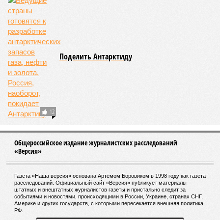
Впервые в истории футболиста удалили с
поля в матче ЧМ-2026 за прикрытый рукой
рот
Месси, Мбаппе и Холанд сыграют в плей-офф
ЧМ-2026
Арбитр Карасёв рассказал об отборе судей на