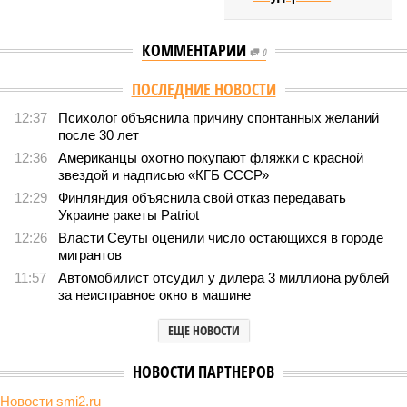
КОММЕНТАРИИ
0
Версия
//
Конфликт
//
Монополия вкладывалась-вкладывалась в
Армению и довкладывалась
1707
РЖД против своей страны
Монополия вкладывалась-вкладывалась в Армению и
довкладывалась
Монополия вкладывалась-вкладывалась в Армению и довкладывалась
(фото: Deep Vision)
Премьер закавказской республики Никол Пашинян заявил, что
его страна может потребовать у Москвы до 2 млрд долларов
ежегодно за аренду Южно-Кавказской железной дороги (ЮКЖД).