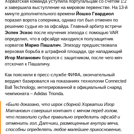
Хорватская команда уступила португальцам со счетом 1:2
и завершила выступление на мировом первенстве. На 13-й
минуте дополнительного времени
Йошко Гвардиол
поразил ворота соперника, однако гол был отменен по
решению судьи из-за офсайда. Главный арбитр встречи
Эспен Эскос
после изучения эпизода с помощью VAR
определил, что в офсайде находился полузащитник
хорватов
Марио Пашалич
. Эпизоду предшествовала
верховая борьба в штрафной площади, где нападающий
Игор Матанович
боролся с защитником, после чего мяч
отскочил к Пашаличу.
Как пояснили в пресс-службе ФИФА, окончательный
вердикт базировался на показаниях технологии Connected
Ball Technology, интегрированной в официальный снаряд
чемпионата – Adidas Trionda.
«Было доказано, что игрок сборной Хорватии Игор
Матанович совершил контакт с мячом перед голом,
что позволило судье правильно определить офсайд и
отменить гол. Датчики, размещенные внутри мяча,
способны определять любое малейшее прикосновение,