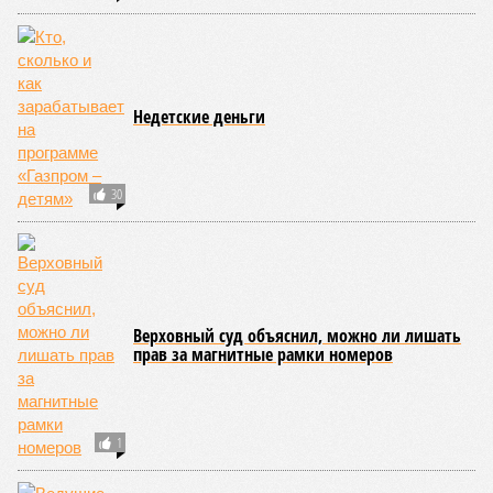
12:29
Финляндия объяснила свой отказ передавать
Украине ракеты Patriot
12:26
Власти Сеуты оценили число остающихся в городе
мигрантов
11:57
Автомобилист отсудил у дилера 3 миллиона рублей
за неисправное окно в машине
ЕЩЕ НОВОСТИ
НОВОСТИ ПАРТНЕРОВ
Новости smi2.ru
ЕЩЕ ИЗ РАЗДЕЛА «СПОРТ»
Кубок Трампа