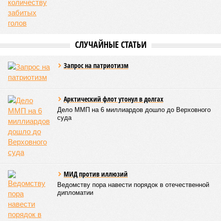
«Пока самая популярная в Армении точка зрения по
поводу будущего железных дорог рес­публики –
национализировать пути сообщения и, естественно,
ничего РЖД не компенсировать. Модернизация железных
дорог Армении за счёт России в Ереване считается
совершенно естественной»
, – указывает политолог
Андрей Суздальцев.
Вот только почему для менеджмента РЖД столь же
естественным считается вкладываться в закавказскую
«железку» тогда, когда на российских железных дорогах не
только
не решены
нынешние проблемы, но и постоянно
возникают
новые? Даст ли здесь свой комментарий
Белозёров?
Гарник Туманян, политолог
– Вероятно, в случае разрыва концессии Пашинян со
своими европейскими партнёрами могут
инициировать новый проект на территории Армении
подобно трамповскому TRIPP, где будет создана
европейская концессия для управления путями, а