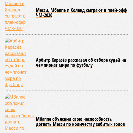
и РЖД
«последовательно и в полном объёме исполняют
взятые на себя обязательства в рамках концессионного
договора от 2008 года». «Концессия дала Армении
современную железную дорогу, при этом освободив
бюджет республики от затрат на её восстановление и
содержание. Дивиденды акционеру никогда не
выплачивались, вся прибыль шла на развитие железной
дороги»
, – добавил Белозёров.
И в самом деле. Российская сторона поставляла Армении
вагоны, по первому чиху ремонтировала пути, в том числе
повреждённые стихией, выплатила в казну закавказской
республики 15 млрд рублей налогов, пускала прибыль на
развитие местной железнодорожной инфраструктуры.
Из слов Белозёрова и приведённых фактов легко сделать
вывод о том, что ОАО «РЖД» занималось в Армении не
деловой активностью, а сугубой благотворительностью, не
инвестировало, а раздавало пожертвования, не
зарабатывало само, а давало зарабатывать другим и,
выходит, никак не гарантировало собственные интересы.