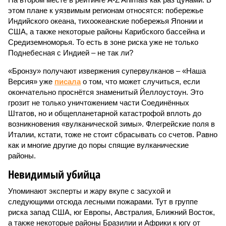
этом плане к уязвимым регионам относятся: побережье
Индийского океана, тихо­океанские побережья Японии и
США, а также некоторые районы Карибского бассейна и
Средиземноморья. То есть в зоне риска уже не только
Поднебесная с Индией – не так ли?
«Бронзу» получают извержения супервулканов – «Наша
Версия» уже
писала
о том, что может случиться, если
окончательно проснётся знаменитый Йеллоустоун. Это
грозит не только уничтожением части Соединённых
Штатов, но и общепланетарной катастрофой вплоть до
возникновения «вулканической зимы». Флегрейские поля в
Италии, кстати, тоже не стоит сбрасывать со счетов. Равно
как и многие другие до поры спящие вулканические
районы.
Невидимый убийца
Упоминают эксперты и жару вкупе с засухой и
следующими отсюда лесными пожарами. Тут в группе
риска запад США, юг Европы, Австралия, Ближний Восток,
а также некоторые районы Бразилии и Африки к югу от