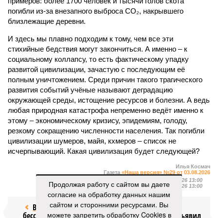
примеров: более 1700 человек и тысячи голов скота
погибли из-за внезапного выброса CO₂, накрывшего
близлежащие деревни.
И здесь мы плавно подходим к тому, чем все эти
стихийные бедствия могут закончиться. А именно – к
социальному коллапсу, то есть фактическому упадку
развитой цивилизации, зачастую с последующим её
полным уничтожением. Среди причин такого трагического
развития событий учёные называют деградацию
окружающей среды, истощение ресурсов и болезни. А ведь
любая природная катастрофа непременно ведёт именно к
этому – экономическому кризису, эпидемиям, голоду,
резкому сокращению численности населения. Так погибли
цивилизации шумеров, майя, кхмеров – список не
исчерпывающий. Какая цивилизация будет следующей?
Илья Космач
Газета
«Наша версия» №29 от 03.08.2026
Опубликовано:
05.08.2026 13:00
Продолжая работу с сайтом вы даете
Отредактировано:
05.08.2026 13:00
согласие на обработку данных нашим
сайтом и сторонними ресурсами. Вы
Возраст
Инфантино
можете запретить обработку Cookies в
бессмертия
отступил и объявил