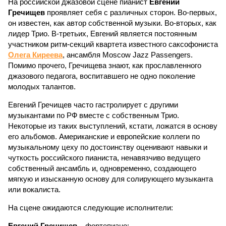
На российской джазовой сцене пианист
Евгений
Гречищев
проявляет себя с различных сторон. Во-первых,
он известен, как автор собственной музыки. Во-вторых, как
лидер Трио. В-третьих, Евгений является постоянным
участником ритм-секций квартета известного саксофониста
Олега Киреева
, ансамбля Moscow Jazz Passengers.
Помимо прочего, Гречищева знают, как прославленного
джазового педагога, воспитавшего не одно поколение
молодых талантов.
Евгений Гречищев часто гастролирует с другими
музыкантами по РФ вместе с собственным Трио.
Некоторые из таких выступлений, кстати, ложатся в основу
его альбомов. Американские и европейские коллеги по
музыкальному цеху по достоинству оценивают навыки и
чуткость российского пианиста, ненавязчиво ведущего
собственный ансамбль и, одновременно, создающего
мягкую и изысканную основу для солирующего музыканта
или вокалиста.
На сцене ожидаются следующие исполнители:
Евгений Гречищев
– фортепиано;