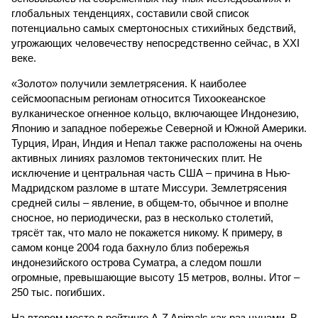
глобальных тенденциях, составили свой список
потенциально самых смертоносных стихийных бедствий,
угрожающих человечеству непосредственно сейчас, в XXI
веке.
«Золото» получили землетрясения. К наиболее
сейсмоопасным регионам относится Тихоокеанское
вулканическое огненное кольцо, включающее Индонезию,
Японию и западное побережье Северной и Южной Америки.
Турция, Иран, Индия и Непал также расположены на очень
активных линиях разломов тектонических плит. Не
исключение и центральная часть США – причина в Нью-
Мадридском разломе в штате Миссури. Землетрясения
средней силы – явление, в общем-то, обычное и вполне
сносное, но периодически, раз в несколько столетий,
трясёт так, что мало не покажется никому. К примеру, в
самом конце 2004 года бахнуло близ побережья
индонезийского острова Суматра, а следом пошли
огромные, превышающие высоту 15 метров, волны. Итог –
250 тыс. погибших.
На втором месте в рейтинге A-Z Animals как раз цунами. В