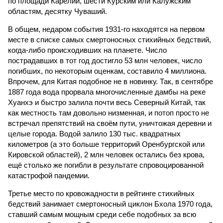
по площади Карелии, шести Курским или Калужским
областям, десятку Чуваший.
В общем, недаром события 1931-го находятся на первом
месте в списке самых смертоносных стихийных бедствий,
когда-либо происходивших на планете. Число
пострадавших в тот год достигло 53 млн человек, число
погибших, по некоторым оценкам, составило 4 миллиона.
Впрочем, для Китая подобное не в новинку. Так, в сентябре
1887 года вода прорвала многочисленные дамбы на реке
Хуанхэ и быстро залила почти весь Северный Китай, так
как местность там довольно низменная, и потоп просто не
встречал препятствий на своём пути, уничтожая деревни и
целые города. Водой залило 130 тыс. квадратных
километров (а это больше территорий Оренбургской или
Кировской областей), 2 млн человек остались без крова,
ещё столько же погибли в результате спровоцированной
катастрофой пандемии.
Третье место по кровожадности в рейтинге стихийных
бедствий занимает смертоносный циклон Бхола 1970 года,
ставший самым мощным среди себе подобных за всю