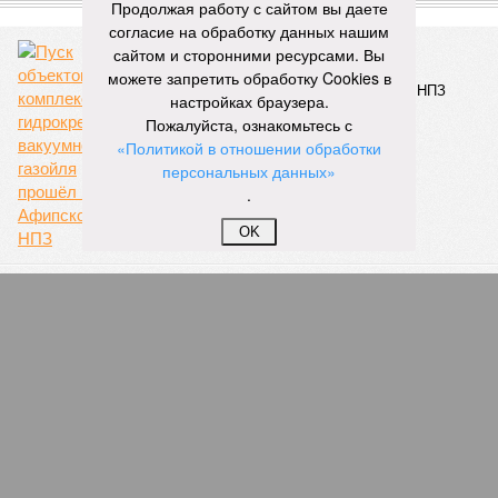
СЛУЧАЙНЫЕ СТАТЬИ
Продолжая работу с сайтом вы даете
согласие на обработку данных нашим
Важная модернизация
сайтом и сторонними ресурсами. Вы
Пуск объектов комплекса гидрокрекинга
можете запретить обработку Cookies в
вакуумного газойля прошёл на Афипском НПЗ
настройках браузера.
Пожалуйста, ознакомьтесь с
«Политикой в отношении обработки
персональных данных»
.
OK
Боевая красная машина
Армию РФ назвали второй по мощи в мире
Оберег от проблем
Почему «Русагро» и Level Group дистанцируются
от Вадима Мошковича после его ареста