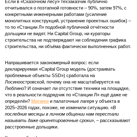
Если в «Сказочном лесу» техзаказчик публично
отчитывался о поэтапной готовности – 90%, затем 97%, с
конкретными инженерными работами (усиление
монолитных конструкций, устранение проектных ошибок) –
то по «Станции Л» подобной публичной отчётности
дольщики не видят. Ни Capital Group, ни кураторы
строительства не подтверждают ни соблюдения графика
строительства, ни объёма фактически выполненных работ.
Напрашивается закономерный вопрос: если
декларируемая «Capital Group модель (достраивать
проблемные объекты SSD») сработала на
Лосиноостровской, почему она не масштабируется на
Люблино? И означает ли отсутствие техники на площадке,
что в реальности подрядчик по «Станции Л» ещё даже не
определён?
Митинги
и палаточные лагеря у объекта в
2025–2026 годах, похоже, не изменили ситуацию.
«В
последние месяцы в личном общении нам перестали
называть даже ориентировочные сроки»
, – рассказывают
расстроенные дольщики.