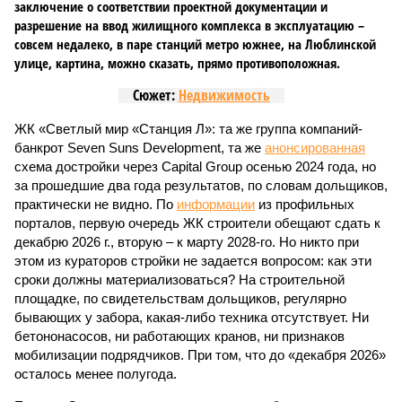
заключение о соответствии проектной документации и
разрешение на ввод жилищного комплекса в эксплуатацию –
совсем недалеко, в паре станций метро южнее, на Люблинской
улице, картина, можно сказать, прямо противоположная.
Сюжет:
Недвижимость
ЖК «Светлый мир «Станция Л»: та же группа компаний-
банкрот Seven Suns Development, та же
анонсированная
схема достройки через Capital Group осенью 2024 года, но
за прошедшие два года результатов, по словам дольщиков,
практически не видно. По
информации
из профильных
порталов, первую очередь ЖК строители обещают сдать к
декабрю 2026 г., вторую – к марту 2028-го. Но никто при
этом из кураторов стройки не задается вопросом: как эти
сроки должны материализоваться? На строительной
площадке, по свидетельствам дольщиков, регулярно
бывающих у забора, какая-либо техника отсутствует. Ни
бетононасосов, ни работающих кранов, ни признаков
мобилизации подрядчиков. При том, что до «декабря 2026»
осталось менее полугода.