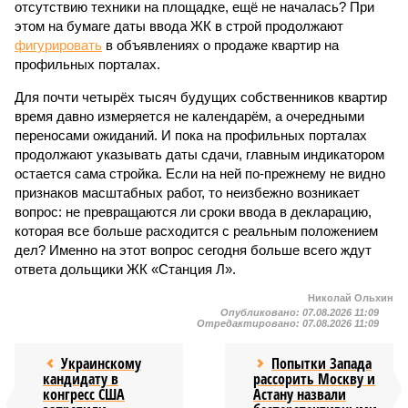
отсутствию техники на площадке, ещё не началась? При
этом на бумаге даты ввода ЖК в строй продолжают
фигурировать
в объявлениях о продаже квартир на
профильных порталах.
Для почти четырёх тысяч будущих собственников квартир
время давно измеряется не календарём, а очередными
переносами ожиданий. И пока на профильных порталах
продолжают указывать даты сдачи, главным индикатором
остается сама стройка. Если на ней по-прежнему не видно
признаков масштабных работ, то неизбежно возникает
вопрос: не превращаются ли сроки ввода в декларацию,
которая все больше расходится с реальным положением
дел? Именно на этот вопрос сегодня больше всего ждут
ответа дольщики ЖК «Станция Л».
Николай Ольхин
Опубликовано:
07.08.2026 11:09
Отредактировано:
07.08.2026 11:09
Украинскому
Попытки Запада
кандидату в
рассорить Москву и
конгресс США
Астану назвали