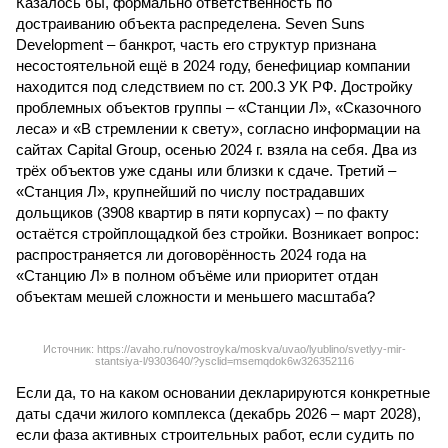
Казалось бы, формально ответственность по
достраиванию объекта распределена. Seven Suns
Development – банкрот, часть его структур признана
несостоятельной ещё в 2024 году, бенефициар компании
находится под следствием по ст. 200.3 УК РФ. Достройку
проблемных объектов группы – «Станции Л», «Сказочного
леса» и «В стремлении к свету», согласно информации на
сайтах Capital Group, осенью 2024 г. взяла на себя. Два из
трёх объектов уже сданы или близки к сдаче. Третий –
«Станция Л», крупнейший по числу пострадавших
дольщиков (3908 квартир в пяти корпусах) – по факту
остаётся стройплощадкой без стройки. Возникает вопрос:
распространяется ли договорённость 2024 года на
«Станцию Л» в полном объёме или приоритет отдан
объектам мешей сложности и меньшего масштаба?
Источник: https://avaho.ru/novostroyka/moskva/uvao/lyublino/svetlyy-mir-
stantsiya-l/9303640/?ysclid=msemqdok6w326352116
Если да, то на каком основании декларируются конкретные
даты сдачи жилого комплекса (декабрь 2026 – март 2028),
если фаза активных строительных работ, если судить по