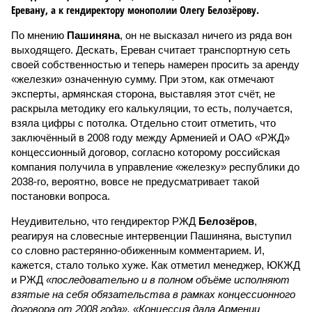
Еревану, а к гендиректору монополии Олегу Белозёрову.
По мнению
Пашиняна
, он не высказал ничего из ряда вон
выходящего. Дескать, Ереван считает транспортную сеть
своей собственностью и теперь намерен просить за аренду
«железки» означенную сумму. При этом, как отмечают
эксперты, армянская сторона, выставляя этот счёт, не
раскрыла методику его калькуляции, то есть, получается,
взяла цифры с потолка. Отдельно стоит отметить, что
заключённый в 2008 году между Арменией и ОАО «РЖД»
концессионный договор, согласно которому российская
компания получила в управление «железку» республики до
2038-го, вероятно, вовсе не предусматривает такой
постановки вопроса.
Неудивительно, что гендиректор РЖД
Белозёров
,
реагируя на словесные интервенции Пашиняна, выступил
со словно растерянно-обиженным комментарием. И,
кажется, стало только хуже. Как отметил менеджер, ЮКЖД
и РЖД
«последовательно и в полном объёме исполняют
взятые на себя обязательства в рамках концессионного
договора от 2008 года». «Концессия дала Армении