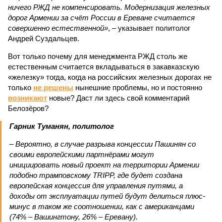
ничего РЖД не компенсировать. Модернизация железных
дорог Армении за счёт России в Ереване считается
совершенно естественной»
, – указывает политолог
Андрей Суздальцев.
Вот только почему для менеджмента РЖД столь же
естественным считается вкладываться в закавказскую
«железку» тогда, когда на российских железных дорогах не
только
не решены
нынешние проблемы, но и постоянно
возникают
новые? Даст ли здесь свой комментарий
Белозёров?
Гарник Туманян, политолог
– Вероятно, в случае разрыва концессии Пашинян со
своими европейскими партнёрами могут
инициировать новый проект на территории Армении
подобно трамповскому TRIPP, где будет создана
европейская концессия для управления путями, а
доходы от эксплуатации путей будут делиться плюс-
минус в таком же соотношении, как с американцами
(74% – Вашингтону, 26% – Еревану).