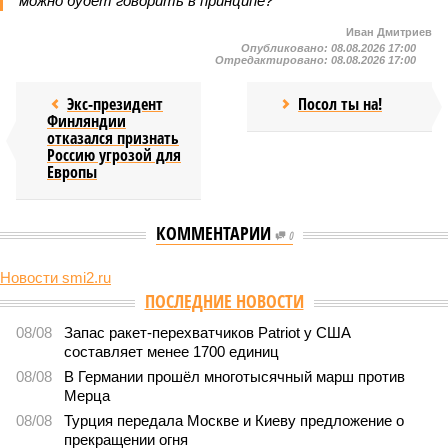
можно будет говорить в принципе?
Иван Дмитриев
Опубликовано:
08.08.2026 17:00
Отредактировано:
08.08.2026 17:00
Экс-президент
Посол ты на!
Финляндии
отказался признать
Россию угрозой для
Европы
КОММЕНТАРИИ
0
Новости smi2.ru
ПОСЛЕДНИЕ НОВОСТИ
08/08
Запас ракет-перехватчиков Patriot у США
составляет менее 1700 единиц
08/08
В Германии прошёл многотысячный марш против
Мерца
08/08
Турция передала Москве и Киеву предложение о
прекращении огня