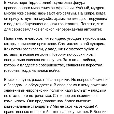
В монастыре Тврдош живёт культовая фигура
православного мира епископ Афанасий. Учёный, мудрец,
многие уже сейчас называют его святым. На Кипре, когда
он присутствует на службе, храмы не вмещают верующих
и ведётся общенациональная трансляция. Понятно, что
для своих земляков епископ непререкаемый авторитет.
Пьём вместе чай. Хозяин то и дело угощает вкусностями,
которые принесли прихожане. Сам макает в чай сухарик.
Как потом рассказали, у владыки не хватает зубов, а
вставлять новые не хочет. Говорим по-русски, хотя
специально епископ его не учил. Зато по-английски,
которым владеет в совершенстве, священник перестал
говорить, когда началась война.
Епископ шутит, рассказывает притчи. Но вопрос сближения
с Западом не обсуждается. В своё время к нему приезжал
знаменитый европейский политик Карл Бильдт – владыка
не стал с ним встречаться. С тех пор его позиция не
изменилась. Они предлагают нам более высокие
материальные стандарты? Мы не скот на откорме! А
нравственных ценностей выше наших у них нет. В Боснии