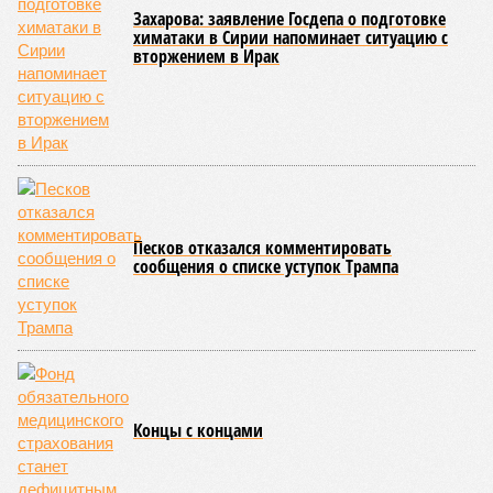
конкретными инженерными работами (усиление
монолитных конструкций, устранение проектных ошибок) –
то по «Станции Л» подобной публичной отчётности
дольщики не видят. Ни Capital Group, ни кураторы
строительства не подтверждают ни соблюдения графика
строительства, ни объёма фактически выполненных работ.
Напрашивается закономерный вопрос: если
декларируемая «Capital Group модель (достраивать
проблемные объекты SSD») сработала на
Лосиноостровской, почему она не масштабируется на
Люблино? И означает ли отсутствие техники на площадке,
что в реальности подрядчик по «Станции Л» ещё даже не
определён?
Митинги
и палаточные лагеря у объекта в
2025–2026 годах, похоже, не изменили ситуацию.
«В
последние месяцы в личном общении нам перестали
называть даже ориентировочные сроки»
, – рассказывают
расстроенные дольщики.
Казалось бы, формально ответственность по
достраиванию объекта распределена. Seven Suns