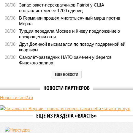
компании Capital Group начала реальной достройки
498
«Станция ожидания» для дольщиков
В нескольких станциях от уже сданного «Сказочного
леса» пайщики ЖК «Станция Л» продолжают ждать от
компании Capital Group начала реальной достройки
В нескольких станциях от уже сданного «Сказочного леса» пайщики ЖК
«Станция Л» продолжают ждать от компании Capital Group начала
реальной достройки (изображение сгенерировано ИИ)
Пока в Ярославском районе СВАО дольщики «Сказочного леса»
уже получают ключи – в мае 2026 года были получены
заключение о соответствии проектной документации и
разрешение на ввод жилищного комплекса в эксплуатацию –