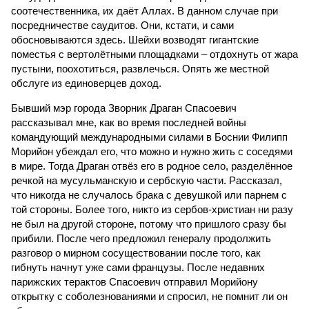
соотечественника, их даёт Аллах. В данном случае при
посредничестве саудитов. Они, кстати, и сами
обосновываются здесь. Шейхи возводят гигантские
поместья с вертолётными площадками – отдохнуть от жара
пустыни, поохотиться, развлечься. Опять же местной
обслуге из единоверцев доход.
Бывший мэр города Зворник Драган Спасоевич
рассказывал мне, как во время последней войны
командующий международными силами в Боснии Филипп
Морийон убеждал его, что можно и нужно жить с соседями
в мире. Тогда Драган отвёз его в родное село, разделённое
речкой на мусульманскую и сербскую части. Рассказал,
что никогда не случалось брака с девушкой или парнем с
той стороны. Более того, никто из сербов-христиан ни разу
не был на другой стороне, потому что пришлого сразу бы
прибили. После чего предложил генералу продолжить
разговор о мирном сосуществовании после того, как
гибнуть начнут уже сами французы. После недавних
парижских терактов Спасоевич отправил Морийону
открытку с соболезнованиями и спросил, не помнит ли он