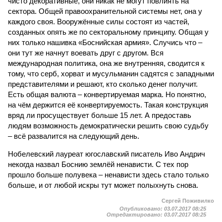
чисто декоративные, они никак не могут повлиять на
сектора. Общей правоохранительной системы нет, она у
каждого своя. Вооружённые силы состоят из частей,
созданных опять же по секторальному принципу. Общая у
них только нашивка «Боснийская армия». Случись что –
они тут же начнут воевать друг с другом. Вся
международная политика, она же внутренняя, сводится к
тому, что серб, хорват и мусульманин садятся с западными
представителями и решают, кто сколько денег получит.
Есть общая валюта – конвертируемая марка. Но понятно,
на чём держится её конвертируемость. Такая конструкция
вряд ли просуществует больше 15 лет. А предоставь
людям возможность демократически решить свою судьбу
– всё развалится на следующий день.
Нобелевский лауреат югославский писатель Иво Андрич
некогда назвал Боснию землёй ненависти. С тех пор
прошло больше полувека – ненависти здесь стало только
больше, и от любой искры тут может полыхнуть снова.
Сергей Поживилко
Опубликовано:
03.07.2017 08:25
Отредактировано:
03.07.2017 08:25