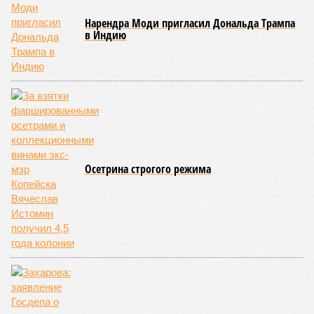
совсем недалеко, в паре станций метро южнее, на Люблинской
улице, картина, можно сказать, прямо противоположная.
Сюжет:
Недвижимость
ЖК «Светлый мир «Станция Л»: та же группа компаний-
банкрот Seven Suns Development, та же
анонсированная
схема достройки через Capital Group осенью 2024 года, но
за прошедшие два года результатов, по словам дольщиков,
практически не видно. По
информации
из профильных
порталов, первую очередь ЖК строители обещают сдать к
декабрю 2026 г., вторую – к марту 2028-го. Но никто при
этом из кураторов стройки не задается вопросом: как эти
сроки должны материализоваться? На строительной
площадке, по свидетельствам дольщиков, регулярно
бывающих у забора, какая-либо техника отсутствует. Ни
бетононасосов, ни работающих кранов, ни признаков
мобилизации подрядчиков. При том, что до «декабря 2026»
осталось менее полугода.
Если в «Сказочном лесу» техзаказчик публично
отчитывался о поэтапной готовности – 90%, затем 97%, с