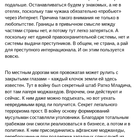
подальше. Останавливаться будем у знакомых, а не в
отелях, поскольку там чужака обязательно «пробьют»
через Интернет. Причина такого внимания не только в
любопытстве. Границы в привычном смысле между
частями страны нет, и потому тут легко затеряться. А
поскольку нет единой правоохранительной системы, нет и
системы выдачи преступников. В общем, не страна, а рай
для преступного интернационала. И он этим пользуется
вовсю.
По местным дорогам моя провожатая может рулить с
закрытыми глазами – каждый клочок земли ей здесь
известен. Тут в войну был секретный штаб Ратко Младича,
вот там лагеря моджахедов. Впрочем, они действуют и
сейчас. К ним даже можно подъехать, но вот уехать
невредимыми вряд ли получится. Секрет легального
терроризма прост. В войну основу формирований
мусульман составляли уголовники. Благодаря тотальным
грабежам они смогли реализоваться в бизнесе, а потом и в
политике. К ним присоединились афганские моджахеды,
переброшенные при поддержке западных спецслужб из