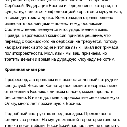
Сербской, Федерации Боснии и Герцеговины, которая, по
существу, является конфедерацией хорватов и мусульман,
а также дистрикта Брчко. Всех граждан страны решено
именовать боснийцами – по-местному, босняками.
Соответственно именуется и государственный язык.
Правда, Европейская комиссия приняла решение, что
перевод с боснийского на сербский не требуется, потому
как фактически это один и тот же язык. Такая вот гримаса
политкорректности. Мол, язык мы ваш признаём, но
тратить деньги и время на дурацкую клоунаду не хотим.
Криминальный рай
Профессор, а в прошлом высокопоставленный сотрудник
спецслужб Веселин Каннотар всячески отговаривал меня
от поездки в Боснию: слишком опасно, можно пропасть
бесследно. В итоге дал мне в провожатые свою знакомую
Ольгу, много лет прожившую в Боснии.
Подробный инструктаж перед выездом. Прежде всего –
следить за речью. На мусульманской территории говорить
только по-английски. Российский паспорт лучше спрятать