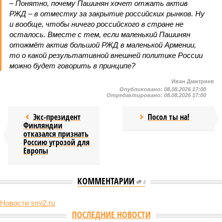
– Понятно, почему Пашинян хочет отжать актив
РЖД – в отместку за закрытие российских рынков. Ну
и вообще, чтобы ничего российского в стране не
осталось. Вместе с тем, если маленький Пашинян
отожмёт актив большой РЖД в маленькой Армении,
то о какой результативной внешней политике России
можно будет говорить в принципе?
Иван Дмитриев
Опубликовано:
08.08.2026 17:00
Отредактировано:
08.08.2026 17:00
Экс-президент
Посол ты на!
Финляндии
отказался признать
Россию угрозой для
Европы
КОММЕНТАРИИ
0
Новости smi2.ru
Версия
//
Конфликт
//
В нескольких станциях от уже сданного
«Сказочного леса» пайщики ЖК «Станция Л» продолжают ждать от