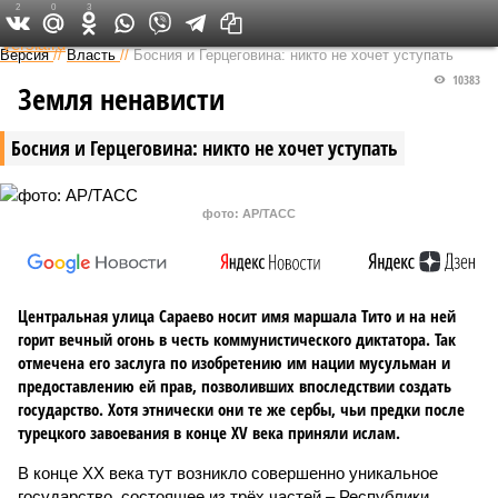
2
0
3
Федеральный выпуск
Версия
//
Власть
//
Босния и Герцеговина: никто не хочет уступать
10383
Земля ненависти
Босния и Герцеговина: никто не хочет уступать
фото: AP/ТАСС
Центральная улица Сараево носит имя маршала Тито и на ней
горит вечный огонь в честь коммунистического диктатора. Так
отмечена его заслуга по изобретению им нации мусульман и
предоставлению ей прав, позволивших впоследствии создать
государство. Хотя этнически они те же сербы, чьи предки после
турецкого завоевания в конце XV века приняли ислам.
В конце XX века тут возникло совершенно уникальное
государство, состоящее из трёх частей – Республики