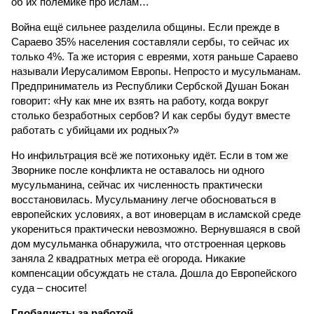
об их полемике про ислам…
Война ещё сильнее разделила общины. Если прежде в
Сараево 35% населения составляли сербы, то сейчас их
только 4%. Та же история с евреями, хотя раньше Сараево
называли Иерусалимом Европы. Непросто и мусульманам.
Предприниматель из Республики Сербской Душан Бокан
говорит: «Ну как мне их взять на работу, когда вокруг
столько безработных сербов? И как сербы будут вместе
работать с убийцами их родных?»
Но инфильтрация всё же потихоньку идёт. Если в том же
Зворнике после конфликта не оставалось ни одного
мусульманина, сейчас их численность практически
восстановилась. Мусульманину легче обосноваться в
европейских условиях, а вот иноверцам в исламской среде
укорениться практически невозможно. Вернувшаяся в свой
дом мусульманка обнаружила, что отстроенная церковь
заняла 2 квадратных метра её огорода. Никакие
компенсации обсуждать не стала. Дошла до Европейского
суда – сносите!
Глобалисты за работой