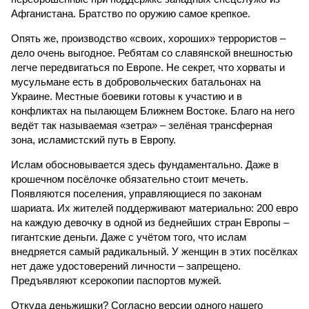
Афганистана. Братство по оружию самое крепкое.
Опять же, производство «своих, хороших» террористов –
дело очень выгодное. Ребятам со славянской внешностью
легче передвигаться по Европе. Не секрет, что хорваты и
мусульмане есть в добровольческих батальонах на
Украине. Местные боевики готовы к участию и в
конфликтах на пылающем Ближнем Востоке. Благо на него
ведёт так называемая «зетра» – зелёная трансферная
зона, исламистский путь в Европу.
Ислам обосновывается здесь фундаментально. Даже в
крошечном посёлочке обязательно стоит мечеть.
Появляются поселения, управляющиеся по законам
шариата. Их жителей поддерживают материально: 200 евро
на каждую девочку в одной из беднейших стран Европы –
гигантские деньги. Даже с учётом того, что ислам
внедряется самый радикальный. У женщин в этих посёлках
нет даже удостоверений личности – запрещено.
Предъявляют ксерокопии паспортов мужей.
Откуда деньжишки? Согласно версии одного нашего