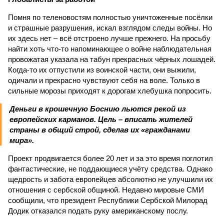
Помня по теленовостям полностью уничтоженные посёлки
и страшные разрушения, искал взглядом следы войны. Но
их здесь нет – всё отстроено лучше прежнего. На просьбу
найти хоть что-то напоминающее о войне наблюдательная
провожатая указала на табун прекрасных чёрных лошадей.
Когда-то их отпустили из воинской части, они выжили,
одичали и прекрасно чувствуют себя на воле. Только в
сильные морозы приходят к дорогам хлебушка попросить.
Деньги в крошечную Боснию льются рекой из
европейских карманов. Цель – вписать жителей
страны в общий строй, сделав их «гражданами
мира».
Проект продвигается более 20 лет и за это время поглотил
фантастические, не поддающиеся учёту средства. Однако
щедрость и забота европейцев абсолютно не улучшили их
отношения с сербской общиной. Недавно мировые СМИ
сообщили, что президент Республики Сербской Милорад
Додик отказался подать руку американскому послу.