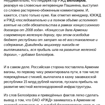
Неудивительно, что гендиректор РЖД
Белозёров
,
реагируя на словесные интервенции Пашиняна, выступил
со словно растерянно-обиженным комментарием. И,
кажется, стало только хуже. Как отметил менеджер, ЮКЖД
и РЖД
«последовательно и в полном объёме исполняют
взятые на себя обязательства в рамках концессионного
договора от 2008 года». «Концессия дала Армении
современную железную дорогу, при этом освободив
бюджет республики от затрат на её восстановление и
содержание. Дивиденды акционеру никогда не
выплачивались, вся прибыль шла на развитие железной
дороги»
, – добавил Белозёров.
И в самом деле. Российская сторона поставляла Армении
вагоны, по первому чиху ремонтировала пути, в том числе
повреждённые стихией, выплатила в казну закавказской
республики 15 млрд рублей налогов, пускала прибыль на
развитие местной железнодорожной инфраструктуры.
Из слов Белозёрова и приведённых фактов легко сделать
вывод о том, что ОАО «РЖД» занималось в Армении не
деловой активностью, а сугубой благотворительностью, не