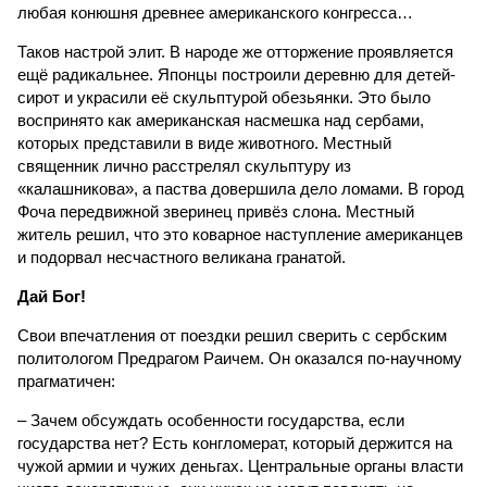
любая конюшня древнее американского конгресса…
Таков настрой элит. В народе же отторжение проявляется
ещё радикальнее. Японцы построили деревню для детей-
сирот и украсили её скульптурой обезьянки. Это было
воспринято как американская насмешка над сербами,
которых представили в виде животного. Местный
священник лично расстрелял скульптуру из
«калашникова», а паства довершила дело ломами. В город
Фоча передвижной зверинец привёз слона. Местный
житель решил, что это коварное наступление американцев
и подорвал несчастного великана гранатой.
Дай Бог!
Свои впечатления от поездки решил сверить с сербским
политологом Предрагом Раичем. Он оказался по-научному
прагматичен:
– Зачем обсуждать особенности государства, если
государства нет? Есть конгломерат, который держится на
чужой армии и чужих деньгах. Центральные органы власти