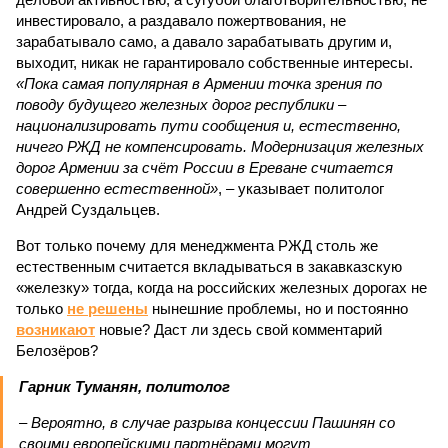
инвестировало, а раздавало пожертвования, не
зарабатывало само, а давало зарабатывать другим и,
выходит, никак не гарантировало собственные интересы.
«Пока самая популярная в Армении точка зрения по
поводу будущего железных дорог рес­публики –
национализировать пути сообщения и, естественно,
ничего РЖД не компенсировать. Модернизация железных
дорог Армении за счёт России в Ереване считается
совершенно естественной»
, – указывает политолог
Андрей Суздальцев.
Вот только почему для менеджмента РЖД столь же
естественным считается вкладываться в закавказскую
«железку» тогда, когда на российских железных дорогах не
только
не решены
нынешние проблемы, но и постоянно
возникают
новые? Даст ли здесь свой комментарий
Белозёров?
Гарник Туманян, политолог
– Вероятно, в случае разрыва концессии Пашинян со
своими европейскими партнёрами могут