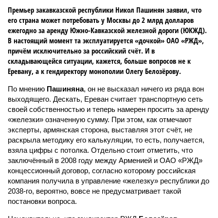
Премьер закавказской республики Никол Пашинян заявил, что
его страна может потребовать у Москвы до 2 млрд долларов
ежегодно за аренду Южно-Кавказской железной дороги (ЮКЖД).
В настоящий момент та эксплуатируется «дочкой» ОАО «РЖД»,
причём исключительно за российский счёт. И в
складывающейся ситуации, кажется, больше вопросов не к
Еревану, а к гендиректору монополии Олегу Белозёрову.
По мнению
Пашиняна
, он не высказал ничего из ряда вон
выходящего. Дескать, Ереван считает транспортную сеть
своей собственностью и теперь намерен просить за аренду
«железки» означенную сумму. При этом, как отмечают
эксперты, армянская сторона, выставляя этот счёт, не
раскрыла методику его калькуляции, то есть, получается,
взяла цифры с потолка. Отдельно стоит отметить, что
заключённый в 2008 году между Арменией и ОАО «РЖД»
концессионный договор, согласно которому российская
компания получила в управление «железку» республики до
2038-го, вероятно, вовсе не предусматривает такой
постановки вопроса.