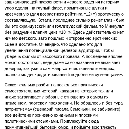
зашкаливающей пафосности и «своего видения истории»
упор сделан на глупый фарс, примитивные шутки и
чрезмерную (для возрастного рейтинга «12+») эротическую
составляющую. Кстати, последнее сильно режет глаз - был
бы это французский или голливудский фильм, то Минкульт
без раздумий влепил ценз «18+». Здесь действительно нет
ничего детского, зато пошлых и откровенно эротических
сцен в достатке. Очевидно, что сделано это для
увеличения потенциальной целевой аудитории, чтобы
уберечь фильм от кассового провала. А последнее вполне
может состояться, ведь даже само название не вызывает
доверия, как уже и сам жанр «отечественная комедия»,
полностью дискредитированный подобными «умельцами».
Сюжет фильма разбит на несколько практически
самостоятельных историй, каждая из которых так или
иначе затрагивает любовные отношения в самом их
низменном, плотском проявлении. Не обошлось и без «ура
патриотизма» (сценарий писала Симоньян, не забывайте);
все действие пронизано ехидными и плоскими
политическими отсылками. Приплюсуйте сюда
примитивнейший бытовой юмор, и поймёте всю тяжесть