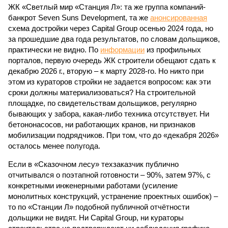
ЖК «Светлый мир «Станция Л»: та же группа компаний-
банкрот Seven Suns Development, та же
анонсированная
схема достройки через Capital Group осенью 2024 года, но
за прошедшие два года результатов, по словам дольщиков,
практически не видно. По
информации
из профильных
порталов, первую очередь ЖК строители обещают сдать к
декабрю 2026 г., вторую – к марту 2028-го. Но никто при
этом из кураторов стройки не задается вопросом: как эти
сроки должны материализоваться? На строительной
площадке, по свидетельствам дольщиков, регулярно
бывающих у забора, какая-либо техника отсутствует. Ни
бетононасосов, ни работающих кранов, ни признаков
мобилизации подрядчиков. При том, что до «декабря 2026»
осталось менее полугода.
Если в «Сказочном лесу» техзаказчик публично
отчитывался о поэтапной готовности – 90%, затем 97%, с
конкретными инженерными работами (усиление
монолитных конструкций, устранение проектных ошибок) –
то по «Станции Л» подобной публичной отчётности
дольщики не видят. Ни Capital Group, ни кураторы