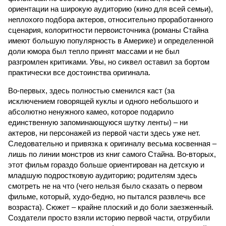
ориентации на широкую аудиторию (кино для всей семьи),
неплохого подбора актеров, относительно проработанного
сценария, колоритности первоисточника (романы Стайна
имеют большую популярность в Америке) и определенной
доли юмора был тепло принят массами и не был
разгромлен критиками. Увы, но сиквел оставил за бортом
практически все достоинства оригинала.
Во-первых, здесь полностью сменился каст (за
исключением говорящей куклы и одного небольшого и
абсолютно ненужного камео, которое подарило
единственную запоминающуюся шутку ленты) – ни
актеров, ни персонажей из первой части здесь уже нет.
Следовательно и привязка к оригиналу весьма косвенная –
лишь по линии монстров из книг самого Стайна. Во-вторых,
этот фильм гораздо больше ориентирован на детскую и
младшую подростковую аудиторию; родителям здесь
смотреть не на что (чего нельзя было сказать о первом
фильме, который, худо-бедно, но пытался развлечь все
возраста). Сюжет – крайне плоский и до боли заезженный.
Создатели просто взяли историю первой части, отрубили