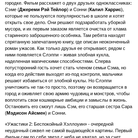
городке. Фильм расскажет о двух друзьях одноклассниках:
Сэме (
Джереми Рэй Тейлор
) и Сонни (
Калил Харрис
),
которые не пользуются популярностью в школе и хотят
открыть свое дело. Они решают подзаработать уборкой
мусора, и их первым заказом является очистка от хлама
старинного заброшенного особняка. Там ребята находят
спрятанную запечатанную книгу, где описан неоконченный
роман ужасов. Как только друзья ее открывают, рядом с
ними появляется Слэппи – живая злобная кукла,
наделенная магическими способностями. Сперва
потусторонний гость хочет стать членом семьи Сэма, но
когда его действия выходят из-под контроля, мальчики
решают избавиться от злобной куклы. Но Слэппи
уничтожить не так-то просто, поэтому он возвращается в
город и оживляет свою армию чудовищ и монстров, чтобы
воплотить свои кошмарные амбиции и замыслы в жизнь.
Остановить его смогут лишь Сэм, его старшая сестра Сара
(
Мэдисон Айсмен
) и Сонни.
«Ужастики 2: Беспокойный Хэллоуин» - очередной
неудачный сиквел не самой выдающейся картины. Первый
фильм сам по себе звезд с неба не хватал, но за счет