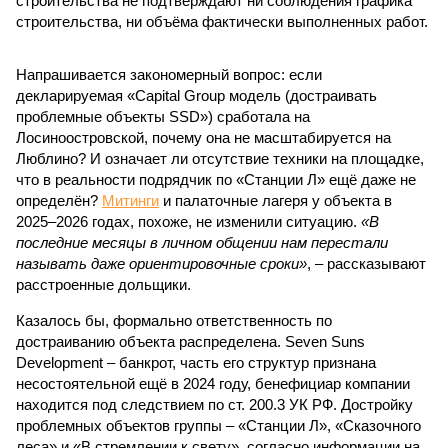
строительства не подтверждают ни соблюдения графика
строительства, ни объёма фактически выполненных работ.
Напрашивается закономерный вопрос: если
декларируемая «Capital Group модель (достраивать
проблемные объекты SSD») сработала на
Лосиноостровской, почему она не масштабируется на
Люблино? И означает ли отсутствие техники на площадке,
что в реальности подрядчик по «Станции Л» ещё даже не
определён?
Митинги
и палаточные лагеря у объекта в
2025–2026 годах, похоже, не изменили ситуацию.
«В
последние месяцы в личном общении нам перестали
называть даже ориентировочные сроки»
, – рассказывают
расстроенные дольщики.
Казалось бы, формально ответственность по
достраиванию объекта распределена. Seven Suns
Development – банкрот, часть его структур признана
несостоятельной ещё в 2024 году, бенефициар компании
находится под следствием по ст. 200.3 УК РФ. Достройку
проблемных объектов группы – «Станции Л», «Сказочного
леса» и «В стремлении к свету», согласно информации на