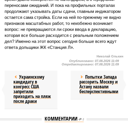
переносами ожиданий. И пока на профильных порталах
продолжают указывать даты сдачи, главным индикатором
остается сама стройка. Если на ней по-прежнему не видно
признаков масштабных работ, то неизбежно возникает
вопрос: не превращаются ли сроки ввода в декларацию,
которая все больше расходится с реальным положением
дел? Именно на этот вопрос сегодня больше всего ждут
ответа дольщики ЖК «Станция Л».
Николай Ольхин
Опубликовано:
07.08.2026 11:09
Отредактировано:
07.08.2026 11:09
Украинскому
Попытки Запада
кандидату в
рассорить Москву и
конгресс США
Астану назвали
запретили
бесперспективными
приходить на пляж
после драки
КОММЕНТАРИИ
0