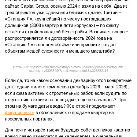
сайтах Capital Group, осенью 2024 г. взяла на себя. Два из
трёх объектов уже сданы или близки к сдаче. Третий –
«Станция Л», крупнейший по числу пострадавших
дольщиков (3908 квартир в пяти корпусах) – по факту
остаётся стройплощадкой без стройки. Возникает вопрос:
распространяется ли договорённость 2024 года на
«Станцию Л» в полном объёме или приоритет отдан
объектам мешей сложности и меньшего масштаба?
Источник: https://avaho.ru/novostroyka/moskva/uvao/lyublino/svetlyy-mir-
stantsiya-l/9303640/?ysclid=msemqdok6w326352116
Если да, то на каком основании декларируются конкретные
даты сдачи жилого комплекса (декабрь 2026 – март 2028),
если фаза активных строительных работ, если судить по
отсутствию техники на площадке, ещё не началась? При
этом на бумаге даты ввода ЖК в строй продолжают
фигурировать
в объявлениях о продаже квартир на
профильных порталах.
Для почти четырёх тысяч будущих собственников квартир
время давно измеряется не календарём, а очередными