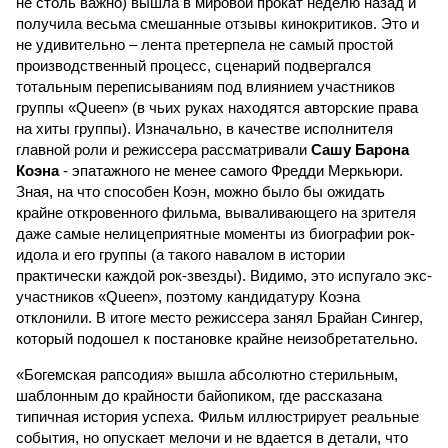
не столь важно) вышла в мировой прокат неделю назад и
получила весьма смешанные отзывы кинокритиков. Это и
не удивительно – лента претерпела не самый простой
производственный процесс, сценарий подвергался
тотальным переписываниям под влиянием участников
группы «Queen» (в чьих руках находятся авторские права
на хиты группы). Изначально, в качестве исполнителя
главной роли и режиссера рассматривали
Сашу Барона
Коэна
- эпатажного не менее самого Фредди Меркьюри.
Зная, на что способен Коэн, можно было бы ожидать
крайне откровенного фильма, вываливающего на зрителя
даже самые нелицеприятные моменты из биографии рок-
идола и его группы (а такого навалом в истории
практически каждой рок-звезды). Видимо, это испугало экс-
участников «Queen», поэтому кандидатуру Коэна
отклонили. В итоге место режиссера занял Брайан Сингер,
который подошел к постановке крайне неизобретательно.
«Богемская рапсодия» вышла абсолютно стерильным,
шаблонным до крайности байопиком, где рассказана
типичная история успеха. Фильм иллюстрирует реальные
события, но опускает мелочи и не вдается в детали, что