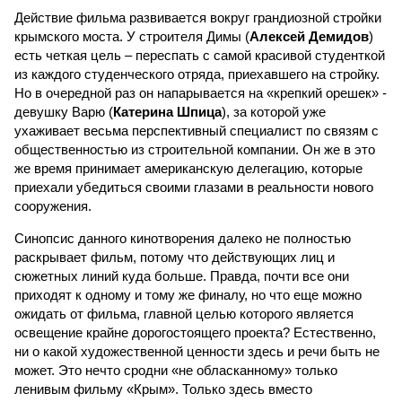
Действие фильма развивается вокруг грандиозной стройки
крымского моста. У строителя Димы (
Алексей Демидов
)
есть четкая цель – переспать с самой красивой студенткой
из каждого студенческого отряда, приехавшего на стройку.
Но в очередной раз он напарывается на «крепкий орешек» -
девушку Варю (
Катерина Шпица
), за которой уже
ухаживает весьма перспективный специалист по связям с
общественностью из строительной компании. Он же в это
же время принимает американскую делегацию, которые
приехали убедиться своими глазами в реальности нового
сооружения.
Синопсис данного кинотворения далеко не полностью
раскрывает фильм, потому что действующих лиц и
сюжетных линий куда больше. Правда, почти все они
приходят к одному и тому же финалу, но что еще можно
ожидать от фильма, главной целью которого является
освещение крайне дорогостоящего проекта? Естественно,
ни о какой художественной ценности здесь и речи быть не
может. Это нечто сродни «не обласканному» только
ленивым фильму «Крым». Только здесь вместо