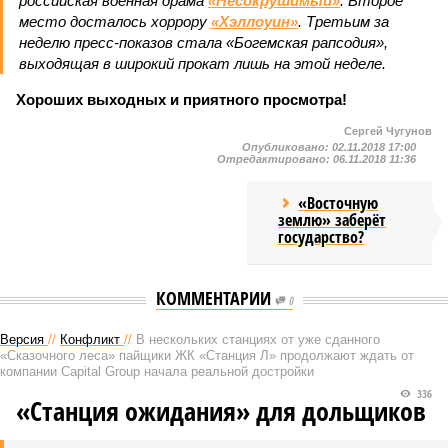
российская военная драма
«Несокрушимый»
. Второе
место досталось хоррору
«Хэллоуин»
. Третьим за
неделю пресс-показов стала «Богемская рапсодия»,
выходящая в широкий прокат лишь на этой неделе.
Хороших выходных и приятного просмотра!
Сергей Чугунов
Опубликовано:
02.11.2018 17:00
Отредактировано:
06.11.2018 11:36
«Восточную
землю» заберёт
государство?
КОММЕНТАРИИ
0
Версия
//
Конфликт
//
В нескольких станциях от уже сданного
«Сказочного леса» пайщики ЖК «Станция Л» продолжают ждать от
компании Capital Group начала реальной достройки
336
«Станция ожидания» для дольщиков