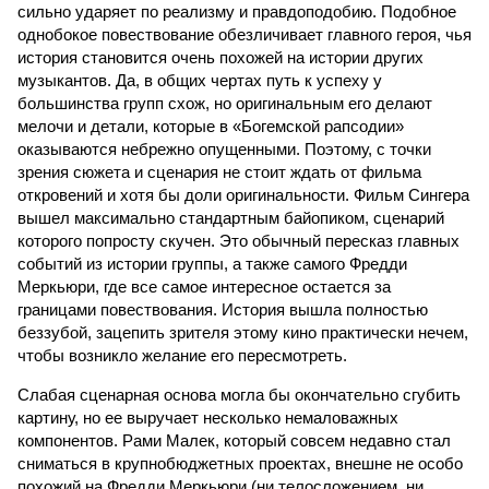
сильно ударяет по реализму и правдоподобию. Подобное
однобокое повествование обезличивает главного героя, чья
история становится очень похожей на истории других
музыкантов. Да, в общих чертах путь к успеху у
большинства групп схож, но оригинальным его делают
мелочи и детали, которые в «Богемской рапсодии»
оказываются небрежно опущенными. Поэтому, с точки
зрения сюжета и сценария не стоит ждать от фильма
откровений и хотя бы доли оригинальности. Фильм Сингера
вышел максимально стандартным байопиком, сценарий
которого попросту скучен. Это обычный пересказ главных
событий из истории группы, а также самого Фредди
Меркьюри, где все самое интересное остается за
границами повествования. История вышла полностью
беззубой, зацепить зрителя этому кино практически нечем,
чтобы возникло желание его пересмотреть.
Слабая сценарная основа могла бы окончательно сгубить
картину, но ее выручает несколько немаловажных
компонентов. Рами Малек, который совсем недавно стал
сниматься в крупнобюджетных проектах, внешне не особо
похожий на Фредди Меркьюри (ни телосложением, ни