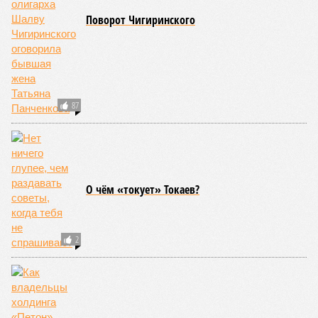
Поворот Чигиринского
87
О чём «токует» Токаев?
2