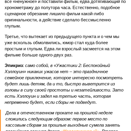
все «ненужное» и поставили фильм, едва дотягивающий по
хронометражу до полутора часа. Естественно, подобное
сценарное обрезание лишило фильм какой-либо
оригинальности, а действие сделало бессмысленно
глупым.
Третье, что вытекает из предыдущего пункта и о чем мы
уже вскользь обмолвились, юмор стал куда более
простым и глупым. Едва ли взрослый засмеется на этом
фильме больше одного-двух раз.
Эпикриз
:
само собой, в «Ужастики 2: Беспокойный
Хэллоуин» никаких ужасов нет – это праздничное
семейное приключение, которое интересно посмотреть
будет лишь детям, да и то, быстро выветрится из
головы в силу своей простоты и незатейливости. Зато
есть Хэллоуин и задел на третью часть, которая
непременно будет, если сборы не подведут.
Дела в отечественном прокате на прошлой неделе
сложились следующим образом: первое место по
кассовым сборам за прошлые выходные сумела занять