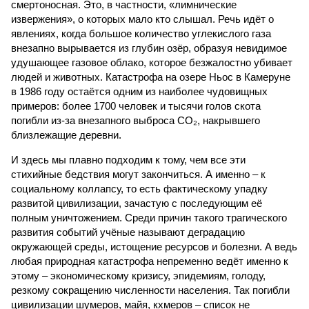
смертоносная. Это, в частности, «лимнические
извержения», о которых мало кто слышал. Речь идёт о
явлениях, когда большое количество углекислого газа
внезапно вырывается из глубин озёр, образуя невидимое
удушающее газовое облако, которое безжалостно убивает
людей и животных. Катастрофа на озере Ньос в Камеруне
в 1986 году остаётся одним из наиболее чудовищных
примеров: более 1700 человек и тысячи голов скота
погибли из-за внезапного выброса CO₂, накрывшего
близлежащие деревни.
И здесь мы плавно подходим к тому, чем все эти
стихийные бедствия могут закончиться. А именно – к
социальному коллапсу, то есть фактическому упадку
развитой цивилизации, зачастую с последующим её
полным уничтожением. Среди причин такого трагического
развития событий учёные называют деградацию
окружающей среды, истощение ресурсов и болезни. А ведь
любая природная катастрофа непременно ведёт именно к
этому – экономическому кризису, эпидемиям, голоду,
резкому сокращению численности населения. Так погибли
цивилизации шумеров, майя, кхмеров – список не