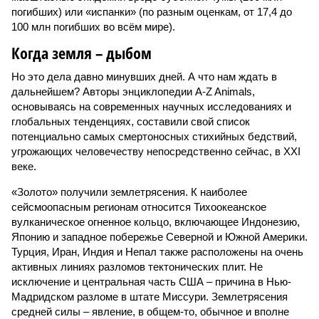
погибших) или «испанки» (по разным оценкам, от 17,4 до
100 млн погибших во всём мире).
Когда земля – дыбом
Но это дела давно минувших дней. А что нам ждать в
дальнейшем? Авторы энциклопедии A-Z Animals,
основываясь на современных научных исследованиях и
глобальных тенденциях, составили свой список
потенциально самых смертоносных стихийных бедствий,
угрожающих человечеству непосредственно сейчас, в XXI
веке.
«Золото» получили землетрясения. К наиболее
сейсмоопасным регионам относится Тихоокеанское
вулканическое огненное кольцо, включающее Индонезию,
Японию и западное побережье Северной и Южной Америки.
Турция, Иран, Индия и Непал также расположены на очень
активных линиях разломов тектонических плит. Не
исключение и центральная часть США – причина в Нью-
Мадридском разломе в штате Миссури. Землетрясения
средней силы – явление, в общем-то, обычное и вполне