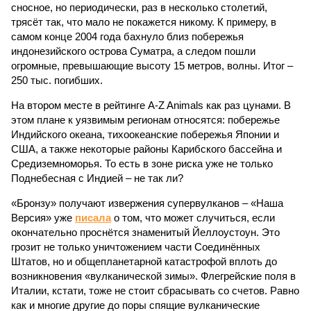
сносное, но периодически, раз в несколько столетий,
трясёт так, что мало не покажется никому. К примеру, в
самом конце 2004 года бахнуло близ побережья
индонезийского острова Суматра, а следом пошли
огромные, превышающие высоту 15 метров, волны. Итог –
250 тыс. погибших.
На втором месте в рейтинге A-Z Animals как раз цунами. В
этом плане к уязвимым регионам относятся: побережье
Индийского океана, тихо­океанские побережья Японии и
США, а также некоторые районы Карибского бассейна и
Средиземноморья. То есть в зоне риска уже не только
Поднебесная с Индией – не так ли?
«Бронзу» получают извержения супервулканов – «Наша
Версия» уже
писала
о том, что может случиться, если
окончательно проснётся знаменитый Йеллоустоун. Это
грозит не только уничтожением части Соединённых
Штатов, но и общепланетарной катастрофой вплоть до
возникновения «вулканической зимы». Флегрейские поля в
Италии, кстати, тоже не стоит сбрасывать со счетов. Равно
как и многие другие до поры спящие вулканические