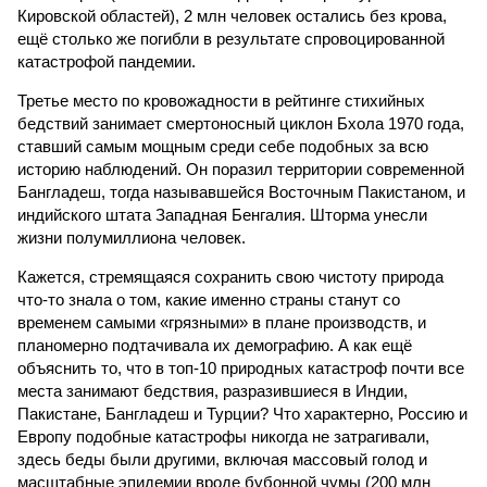
Кировской областей), 2 млн человек остались без крова,
ещё столько же погибли в результате спровоцированной
катастрофой пандемии.
Третье место по кровожадности в рейтинге стихийных
бедствий занимает смертоносный циклон Бхола 1970 года,
ставший самым мощным среди себе подобных за всю
историю наблюдений. Он поразил территории современной
Бангладеш, тогда называвшейся Восточным Пакистаном, и
индийского штата Западная Бенгалия. Шторма унесли
жизни полумиллиона человек.
Кажется, стремящаяся сохранить свою чистоту природа
что-то знала о том, какие именно страны станут со
временем самыми «грязными» в плане производств, и
планомерно подтачивала их демографию. А как ещё
объяснить то, что в топ-10 природных катастроф почти все
места занимают бедствия, разразившиеся в Индии,
Пакистане, Бангладеш и Турции? Что характерно, Россию и
Европу подобные катастрофы никогда не затрагивали,
здесь беды были другими, включая массовый голод и
масштабные эпидемии вроде бубонной чумы (200 млн