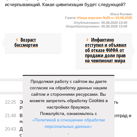
исчерпывающий. Какая цивилизация будет следующей?
Илья Космач
Газета
«Наша версия» №29 от 03.08.2026
Опубликовано:
05.08.2026 13:00
Отредактировано:
05.08.2026 13:00
Возраст
Инфантино
бессмертия
отступил и объявил
об отказе ФИФА от
продажи доли прав
на чемпионат мира
КОММЕНТАРИИ
1
Продолжая работу с сайтом вы даете
согласие на обработку данных нашим
Версия
//
Конфликт
//
В нескольких станциях от уже сданного
сайтом и сторонними ресурсами. Вы
«Сказочного леса» пайщики ЖК «Станция Л» продолжают ждать от
можете запретить обработку Cookies в
компании Capital Group начала реальной достройки
настройках браузера.
255
«Станция ожидания» для дольщиков
Пожалуйста, ознакомьтесь с
«Политикой в отношении обработки
персональных данных»
В нескольких станциях от уже сданного «Сказочного
леса» пайщики ЖК «Станция Л» продолжают ждать от
.