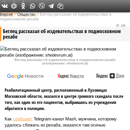
0
0
0
Федеральный выпуск
Версия
//
Общество
//
Беглец рассказал об издевательствах в
подмосковном рехабе
638
Беглец рассказал об издевательствах в подмосковном
рехабе
Беглец рассказал об издевательствах в подмосковном рехабе
(изображение: shedevrum.ai)
Реабилитационный центр, расположенный в Луховицах
Московской области, оказался в центре громкого скандала после
того, как один из его пациентов, выбравшись из учреждения
обратился в полицию.
Как
сообщает
Telegram-канал Mash, мужчина, которому
удалось сбежать из рехаба, оказался там осенью