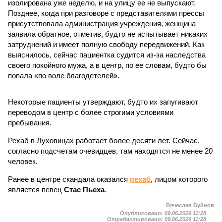
изолирована уже неделю, и на улицу ее не выпускают.
Позднее, когда при разговоре с представителями прессы
присутствовала администрация учреждения, женщина
заявила обратное, отметив, будто не испытывает никаких
затруднений и имеет полную свободу передвижений. Как
выяснилось, сейчас пациентка судится из-за наследства
своего покойного мужа, а в центр, по ее словам, будто бы
попала «по воле благодетелей».
Некоторые пациенты утверждают, будто их запугивают
переводом в центр с более строгими условиями
пребывания.
Рехаб в Луховицах работает более десяти лет. Сейчас,
согласно подсчетам очевидцев, там находятся не менее 20
человек.
Ранее в центре скандала оказался
рехаб
, лицом которого
является певец
Стас Пьеха
.
Вячеслав Буйнов
Опубликовано:
09.06.2026 11:28
Отредактировано:
09.06.2026 11:28