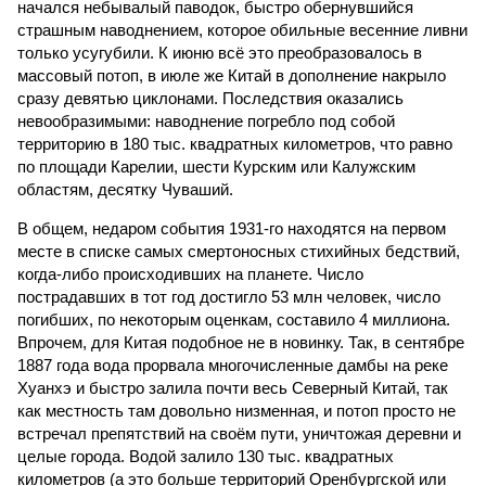
начался небывалый паводок, быстро обернувшийся
страшным наводнением, которое обильные весенние ливни
только усугубили. К июню всё это преобразовалось в
массовый потоп, в июле же Китай в дополнение накрыло
сразу девятью циклонами. Последствия оказались
невообразимыми: наводнение погребло под собой
территорию в 180 тыс. квадратных километров, что равно
по площади Карелии, шести Курским или Калужским
областям, десятку Чуваший.
В общем, недаром события 1931-го находятся на первом
месте в списке самых смертоносных стихийных бедствий,
когда-либо происходивших на планете. Число
пострадавших в тот год достигло 53 млн человек, число
погибших, по некоторым оценкам, составило 4 миллиона.
Впрочем, для Китая подобное не в новинку. Так, в сентябре
1887 года вода прорвала многочисленные дамбы на реке
Хуанхэ и быстро залила почти весь Северный Китай, так
как местность там довольно низменная, и потоп просто не
встречал препятствий на своём пути, уничтожая деревни и
целые города. Водой залило 130 тыс. квадратных
километров (а это больше территорий Оренбургской или