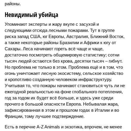
районы.
Невидимый убийца
Упоминают эксперты и жару вкупе с засухой и
следующими отсюда лесными пожарами. Тут в группе
риска запад США, юг Европы, Австралия, Ближний Восток,
а также некоторые районы Бразилии и Африки к югу от
Сахары. Леса начинают гореть всё чаще и чаще,
достаточно посмотреть общемировую статистику; сотни
тысяч людей остаются без крова, десятки тысяч – гибнут.
Но проблема не только в этом. Проблема ещё и в том, что
огонь уничтожает лесную экосистему, сельское хозяйство
и кропотливо созданную человеком инфраструктуру.
Учитывая то, что пожары начинают становиться чуть ли не
ежегодной реальностью на фоне глобального потепления,
год за годом их будет всё больше, и здесь уже среди
прочего в большой опасности Европа. Небывалая жара,
зафиксированная в этом и прошлом годах в Италии и во
Франции, тому лучшее подтверждение.
Есть в перечне A-Z Animals и экзотика, впрочем, не менее