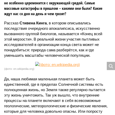
не особенно церемонится с окружающей средой. Самые
массовые катастрофы в прошлом – какими они были? Какие
ждут нас со дня на день и чем грозят?
Рассказ
Стивена Кинга
, в котором описывались
последствия очередного апокалипсиса, искусственно
вызванного группой биологов, называется «Конец всей
этой мерзости». В реальной жизни участия пытливых
исследователей в организации конца света может не
понадобиться: природа сама разберётся, как и где
уменьшить масштабы человеческой популяции.
(фото: en.wikipedia.org)
Да, наша любимая маленькая планета может быть
единственной, где в пределах Солнечной системы есть
полноценная жизнь, но Земля также регулярно пытается
эту жизнь уничтожить. Так уж вышло, что внутренние
процессы на планете включают в себя всевозможные
геологические, метеорологические и физические явления,
которые для человека довольно опасны. Или попросту