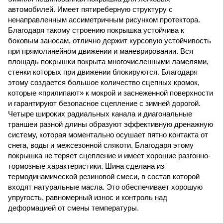
автомобилей. Имеет пятиреберную структуру с
ненаправленным ассиметричным рисунком протектора.
Благодаря такому строению покрышка устойчива к
боковым заносам, отлично держит курсовую устойчивость
при прямолинейном движении и маневрировании. Вся
площадь покрышки покрыта многочисленными ламелями,
стенки которых при движении блокируются. Благодаря
этому создается большое количество сцепных кромок,
которые «прилипают» к мокрой и заснеженной поверхности
и гарантируют безопасное сцепление с зимней дорогой.
Четыре широких радиальных канала и диагональные
траншеи разной длины образуют эффективную дренажную
систему, которая моментально осушает пятно контакта от
снега, воды и межсезонной слякоти. Благодаря этому
покрышка не теряет сцепление и имеет хорошие разгонно-
тормозные характеристики. Шина сделана из
термодинамической резиновой смеси, в состав которой
входят натуральные масла. Это обеспечивает хорошую
упругость, равномерный износ и контроль над
деформацией от смены температуры.