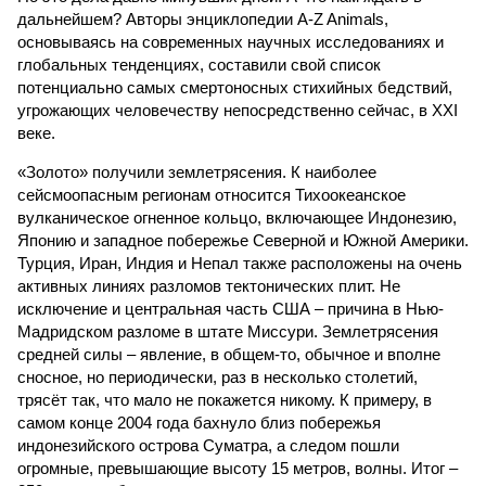
дальнейшем? Авторы энциклопедии A-Z Animals,
основываясь на современных научных исследованиях и
глобальных тенденциях, составили свой список
потенциально самых смертоносных стихийных бедствий,
угрожающих человечеству непосредственно сейчас, в XXI
веке.
«Золото» получили землетрясения. К наиболее
сейсмоопасным регионам относится Тихоокеанское
вулканическое огненное кольцо, включающее Индонезию,
Японию и западное побережье Северной и Южной Америки.
Турция, Иран, Индия и Непал также расположены на очень
активных линиях разломов тектонических плит. Не
исключение и центральная часть США – причина в Нью-
Мадридском разломе в штате Миссури. Землетрясения
средней силы – явление, в общем-то, обычное и вполне
сносное, но периодически, раз в несколько столетий,
трясёт так, что мало не покажется никому. К примеру, в
самом конце 2004 года бахнуло близ побережья
индонезийского острова Суматра, а следом пошли
огромные, превышающие высоту 15 метров, волны. Итог –