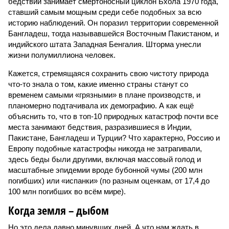
бедствий занимает смертоносный циклон Бхола 1970 года,
ставший самым мощным среди себе подобных за всю
историю наблюдений. Он поразил территории современной
Бангладеш, тогда называвшейся Восточным Пакистаном, и
индийского штата Западная Бенгалия. Шторма унесли
жизни полумиллиона человек.
Кажется, стремящаяся сохранить свою чистоту природа
что-то знала о том, какие именно страны станут со
временем самыми «грязными» в плане производств, и
планомерно подтачивала их демографию. А как ещё
объяснить то, что в топ-10 природных катастроф почти все
места занимают бедствия, разразившиеся в Индии,
Пакистане, Бангладеш и Турции? Что характерно, Россию и
Европу подобные катастрофы никогда не затрагивали,
здесь беды были другими, включая массовый голод и
масштабные эпидемии вроде бубонной чумы (200 млн
погибших) или «испанки» (по разным оценкам, от 17,4 до
100 млн погибших во всём мире).
Когда земля – дыбом
Но это дела давно минувших дней. А что нам ждать в