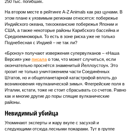
250 тыс. погибших.
На втором месте в рейтинге A-Z Animals как раз цунами. В
этом плане к уязвимым регионам относятся: побережье
Индийского океана, тихо­океанские побережья Японии и
США, а также некоторые районы Карибского бассейна и
Средиземноморья. То есть в зоне риска уже не только
Поднебесная с Индией – не так ли?
«Бронзу» получают извержения супервулканов – «Наша
Версия» уже
писала
о том, что может случиться, если
окончательно проснётся знаменитый Йеллоустоун. Это
грозит не только уничтожением части Соединённых
Штатов, но и общепланетарной катастрофой вплоть до
возникновения «вулканической зимы». Флегрейские поля в
Италии, кстати, тоже не стоит сбрасывать со счетов. Равно
как и многие другие до поры спящие вулканические
районы.
Невидимый убийца
Упоминают эксперты и жару вкупе с засухой и
следующими отсюда лесными пожарами. Тут в группе