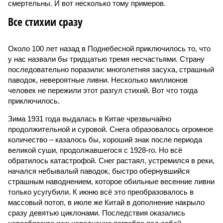
смертельны. И вот несколько тому примеров.
Все стихии сразу
Около 100 лет назад в Поднебесной приключилось то, что
у нас назвали бы тридцатью тремя несчастьями. Страну
последовательно поразили: многолетняя засуха, страшный
паводок, невероятные ливни. Несколько миллионов
человек не пережили этот разгул стихий. Вот что тогда
приключилось.
Зима 1931 года выдалась в Китае чрезвычайно
продолжительной и суровой. Снега образовалось огромное
количество – казалось бы, хороший знак после периода
великой суши, продолжавшегося с 1928-го. Но всё
обратилось катастрофой. Снег растаял, устремился в реки,
начался небывалый паводок, быстро обернувшийся
страшным наводнением, которое обильные весенние ливни
только усугубили. К июню всё это преобразовалось в
массовый потоп, в июле же Китай в дополнение накрыло
сразу девятью циклонами. Последствия оказались