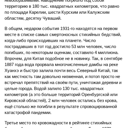
невообразимыми: наводнение погребло под собой
территорию в 180 тыс. квадратных километров, что равно
по площади Карелии, шести Курским или Калужским
областям, десятку Чуваший.
В общем, недаром события 1931-го находятся на первом
месте в списке самых смертоносных стихийных бедствий,
когда-либо происходивших на планете. Число
пострадавших в тот год достигло 53 млн человек, число
погибших, по некоторым оценкам, составило 4 миллиона.
Впрочем, для Китая подобное не в новинку. Так, в сентябре
1887 года вода прорвала многочисленные дамбы на реке
Хуанхэ и быстро залила почти весь Северный Китай, так
как местность там довольно низменная, и потоп просто не
встречал препятствий на своём пути, уничтожая деревни и
целые города. Водой залило 130 тыс. квадратных
километров (а это больше территорий Оренбургской или
Кировской областей), 2 млн человек остались без крова,
ещё столько же погибли в результате спровоцированной
катастрофой пандемии.
Третье место по кровожадности в рейтинге стихийных