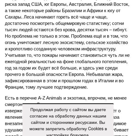
риска запад США, юг Европы, Австралия, Ближний Восток,
а также некоторые районы Бразилии и Африки к югу от
Сахары. Леса начинают гореть всё чаще и чаще,
достаточно посмотреть общемировую статистику; сотни
тысяч людей остаются без крова, десятки тысяч – гибнут.
Но проблема не только в этом. Проблема ещё и в том, что
огонь уничтожает лесную экосистему, сельское хозяйство
и кропотливо созданную человеком инфраструктуру.
Учитывая то, что пожары начинают становиться чуть ли не
ежегодной реальностью на фоне глобального потепления,
год за годом их будет всё больше, и здесь уже среди
прочего в большой опасности Европа. Небывалая жара,
зафиксированная в этом и прошлом годах в Италии и во
Франции, тому лучшее подтверждение.
Есть в перечне A-Z Animals и экзотика, впрочем, не менее
смертоносная. Это, в частности, «лимнические
Продолжая работу с сайтом вы даете
извержения», о которых мало кто слышал. Речь идёт о
согласие на обработку данных нашим
явлениях, когда большое количество углекислого газа
сайтом и сторонними ресурсами. Вы
внезапно вырывается из глубин озёр, образуя невидимое
можете запретить обработку Cookies в
удушающее газовое облако, которое безжалостно убивает
настройках браузера.