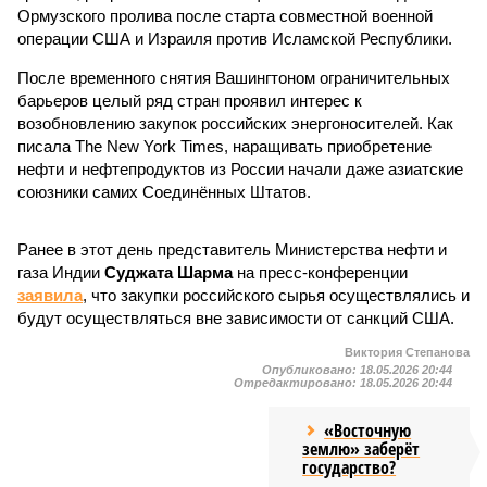
Ормузского пролива после старта совместной военной
операции США и Израиля против Исламской Республики.
После временного снятия Вашингтоном ограничительных
барьеров целый ряд стран проявил интерес к
возобновлению закупок российских энергоносителей. Как
писала The New York Times, наращивать приобретение
нефти и нефтепродуктов из России начали даже азиатские
союзники самих Соединённых Штатов.
Ранее в этот день представитель Министерства нефти и
газа Индии
Суджата Шарма
на пресс-конференции
заявила
, что закупки российского сырья осуществлялись и
будут осуществляться вне зависимости от санкций США.
Виктория Степанова
Опубликовано:
18.05.2026 20:44
Отредактировано:
18.05.2026 20:44
«Восточную
землю» заберёт
государство?