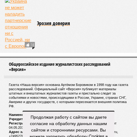
Эрозия доверия
14
Общероссийское издание журналистских расследований
«Версия»
Газета «Наша версия» основана Артёмом Боровиком в 1998 году как газета
расследований. Официальный сайт «Версия» публикует материалы
штатных и внештатных журналистов газеты и пристально следит за
событиями и новостями, происходящими в России, Украине, странах СНГ,
Америке и других государств, с которыми пересекается внешняя политика
РФ.
Наименование:
Cетевое издание «Версия»
Продолжая работу с сайтом вы даете
Учредитель:
ООО «Версия»,
Главный редактор:
Горевой Р. Г.
согласие на обработку данных нашим
Регистрационный номер Роскомнадзора:
ЭЛ № ФС 77 - 72681 от
04.05.2018 г.
сайтом и сторонними ресурсами. Вы
Адрес электронной почты и телефон редакции:
versia@versia.ru,
можете запретить обработку Cookies в
+74952760348