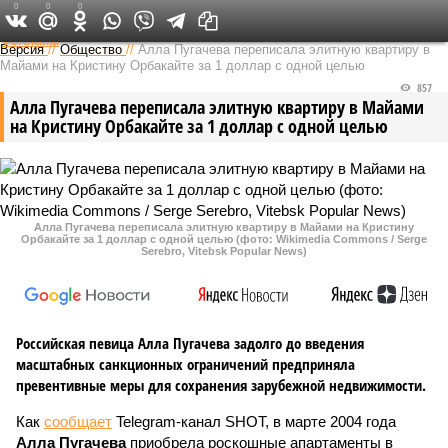
0
0
0
Федеральный выпуск
Версия
//
Общество
//
Алла Пугачева переписала элитную квартиру в
Майами на Кристину Орбакайте за 1 доллар с одной целью
857
Алла Пугачева переписала элитную квартиру в Майами
на Кристину Орбакайте за 1 доллар с одной целью
Алла Пугачева переписала элитную квартиру в Майами на Кристину
Орбакайте за 1 доллар с одной целью (фото: Wikimedia Commons / Serge
Serebro, Vitebsk Popular News)
Российская певица Алла Пугачева задолго до введения
масштабных санкционных ограничений предприняла
превентивные меры для сохранения зарубежной недвижимости.
Как
сообщает
Telegram-канал SHOT, в марте 2004 года
Алла Пугачева
приобрела роскошные апартаменты в