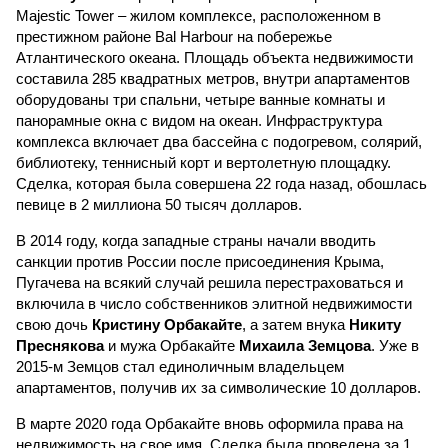
Majestic Tower – жилом комплексе, расположенном в
престижном районе Bal Harbour на побережье
Атлантического океана. Площадь объекта недвижимости
составила 285 квадратных метров, внутри апартаментов
оборудованы три спальни, четыре ванные комнаты и
панорамные окна с видом на океан. Инфраструктура
комплекса включает два бассейна с подогревом, солярий,
библиотеку, теннисный корт и вертолетную площадку.
Сделка, которая была совершена 22 года назад, обошлась
певице в 2 миллиона 50 тысяч долларов.
В 2014 году, когда западные страны начали вводить
санкции против России после присоединения Крыма,
Пугачева на всякий случай решила перестраховаться и
включила в число собственников элитной недвижимости
свою дочь
Кристину Орбакайте
, а затем внука
Никиту
Преснякова
и мужа Орбакайте
Михаила Земцова
. Уже в
2015-м Земцов стал единоличным владельцем
апартаментов, получив их за символические 10 долларов.
В марте 2020 года Орбакайте вновь оформила права на
недвижимость на свое имя. Сделка была проведена за 1