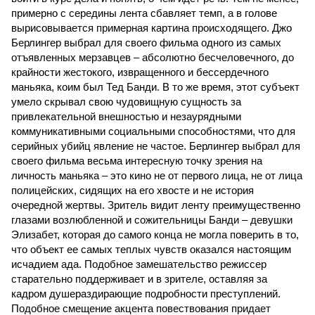
примерно с середины лента сбавляет темп, а в голове
вырисовывается примерная картина происходящего. Джо
Берлингер выбрал для своего фильма одного из самых
отъявленных мерзавцев – абсолютно бесчеловечного, до
крайности жестокого, извращенного и бессердечного
маньяка, коим был Тед Банди. В то же время, этот субъект
умело скрывал свою чудовищную сущность за
привлекательной внешностью и незаурядными
коммуникативными социальными способностями, что для
серийных убийц явление не частое. Берлингер выбрал для
своего фильма весьма интересную точку зрения на
личность маньяка – это кино не от первого лица, не от лица
полицейских, сидящих на его хвосте и не история
очередной жертвы. Зритель видит ленту преимущественно
глазами возлюбленной и сожительницы Банди – девушки
Элизабет, которая до самого конца не могла поверить в то,
что объект ее самых теплых чувств оказался настоящим
исчадием ада. Подобное замешательство режиссер
старательно поддерживает и в зрителе, оставляя за
кадром душераздирающие подробности преступлений.
Подобное смещение акцента повествования придает