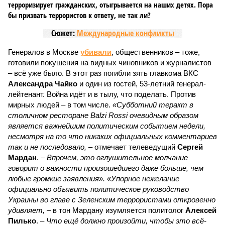
терроризирует гражданских, отыгрывается на наших детях. Пора
бы призвать террористов к ответу, не так ли?
Сюжет:
Международные конфликты
Генералов в Москве
убивали
, общественников – тоже,
готовили покушения на видных чиновников и журналистов
– всё уже было. В этот раз погибли зять главкома ВКС
Александра Чайко
и один из гостей, 53-летний генерал-
лейтенант. Война идёт и в тылу, что поделать. Против
мирных людей – в том числе.
«Субботний теракт в
столичном ресторане Balzi Rossi очевидным образом
является важнейшим политическим событием недели,
несмотря на то что никаких официальных комментариев
так и не последовало,
– отмечает телеведущий
Сергей
Мардан
. –
Впрочем, это оглушительное молчание
говорит о важности произошедшего даже больше, чем
любые громкие заявления». «Упорное нежелание
официально объявить политическое руководство
Украины во главе с Зеленским террористами откровенно
удивляет,
– в тон Мардану изумляется политолог
Алексей
Пилько
. –
Что ещё должно произойти, чтобы это всё-