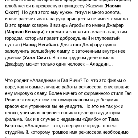
влюбляется в прекрасную принцессу Жасмин (
Наоми
Скотт
). Но для этого ему нужны титул и много золота,
иначе рассчитывать на руку принцессы не имеет смысла.
В это время коварный визирь Агробы по имени Джафар
(
Марван Кензари
) стремится захватить власть над этим
городом, которым правит добродушный и глуповатый
султан (
Навид Негабан
). Для этого Джафару нужно
заполучить волшебную лампу, с заточенным внутри нее
джином (
Уилл Смит
). В этом трудном деле помочь
Джафару может только один человек – Аладдин…
Что роднит «Аладдина» и Гая Ричи? То, что это фильм о
воре, как и самые лучшие работы режиссера, снискавшие
ему мировую славу. Более ничего от фирменного стиля Гая
Ричи в этом детском костюмированном и до безумия
красочном утреннике вы не увидите. Но это не так уж и
плохо, учитывая первоисточник и целевую аудитория
фильма. Как и в случае с недавним «Дамбо» от Тима
Бертона, «Аладдин» - это, в первую очередь, проект
студийный, которому громкое имя режиссера необходимо