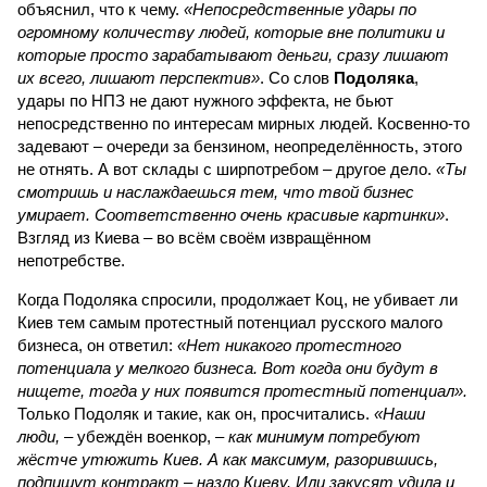
объяснил, что к чему.
«Непосредственные удары по
огромному количеству людей, которые вне политики и
которые просто зарабатывают деньги, сразу лишают
их всего, лишают перспектив»
. Со слов
Подоляка
,
удары по НПЗ не дают нужного эффекта, не бьют
непосредственно по интересам мирных людей. Косвенно-то
задевают – очереди за бензином, неопределённость, этого
не отнять. А вот склады с ширпотребом – другое дело.
«Ты
смотришь и наслаждаешься тем, что твой бизнес
умирает. Соответственно очень красивые картинки»
.
Взгляд из Киева – во всём своём извращённом
непотребстве.
Когда Подоляка спросили, продолжает Коц, не убивает ли
Киев тем самым протестный потенциал русского малого
бизнеса, он ответил:
«Нет никакого протестного
потенциала у мелкого бизнеса. Вот когда они будут в
нищете, тогда у них появится протестный потенциал».
Только Подоляк и такие, как он, просчитались.
«Наши
люди,
– убеждён военкор, –
как минимум потребуют
жёстче утюжить Киев. А как максимум, разорившись,
подпишут контракт – назло Киеву. Или закусят удила и