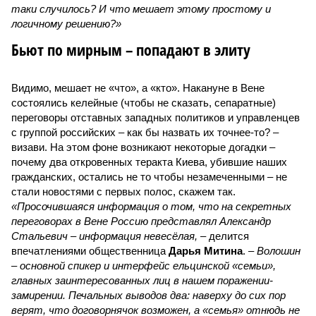
таки случилось? И что мешает этому простому и
логичному решению?»
Бьют по мирным – попадают в элиту
Видимо, мешает не «что», а «кто». Накануне в Вене
состоялись келейные (чтобы не сказать, сепаратные)
переговоры отставных западных политиков и управленцев
с группой российских – как бы назвать их точнее-то? –
визави. На этом фоне возникают некоторые догадки –
почему два откровенных теракта Киева, убившие наших
гражданских, остались не то чтобы незамеченными – не
стали новостями с первых полос, скажем так.
«Просочившаяся информация о том, что на секретных
переговорах в Вене Россию представлял Александр
Стальевич – информация невесёлая,
– делится
впечатлениями общественница
Дарья Митина
. –
Волошин
– основной спикер и интерфейс ельцинской «семьи»,
главных заинтересованных лиц в нашем поражении-
замирении. Печальных выводов два: наверху до сих пор
верят, что договорнячок возможен, а «семья» отнюдь не