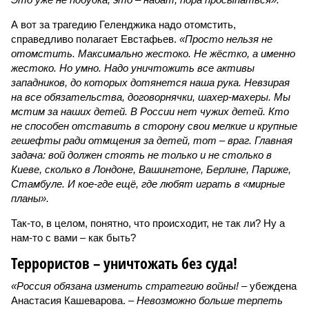
А вот за трагедию Геленджика надо отомстить,
справедливо полагает Евстафьев.
«Просто нельзя не
отомстить. Максимально жестоко. Не жёстко, а именно
жестоко. Но умно. Надо уничтожить все активы
западников, до которых дотянется наша рука. Невзирая
на все обязательства, договорнячки, шахер-махеры. Мы
мстим за наших детей. В России нет чужих детей. Кто
не способен отставить в сторону свои мелкие и крупные
гешефты ради отмщения за детей, тот – враг. Главная
задача: вой должен стоять не только и не столько в
Киеве, сколько в Лондоне, Вашингтоне, Берлине, Париже,
Стамбуле. И кое-где ещё, где любят играть в «мирные
планы».
Так-то, в целом, понятно, что происходит, не так ли? Ну а
нам-то с вами – как быть?
Террористов – уничтожать без суда!
«Россия обязана изменить стратегию войны!
– убеждена
Анастасия Кашеварова. –
Невозможно больше терпеть