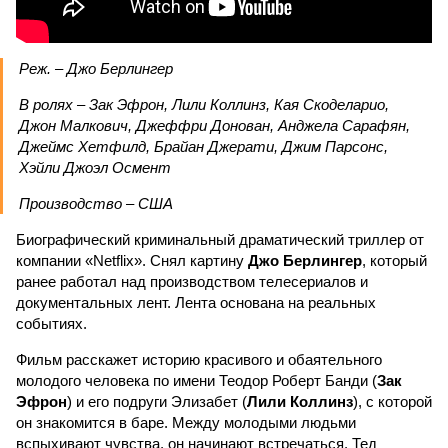
Реж. – Джо Берлингер
В ролях – Зак Эфрон, Лили Коллинз, Кая Скоделарио,
Джон Малкович, Джеффри Донован, Анджела Сарафян,
Джеймс Хетфилд, Брайан Джерати, Джим Парсонс,
Хэйли Джоэл Осмент
Производство – США
Биографический криминальный драматический триллер от
компании «Netflix». Снял картину
Джо Берлингер
, который
ранее работал над производством телесериалов и
документальных лент. Лента основана на реальных
событиях.
Фильм расскажет историю красивого и обаятельного
молодого человека по имени Теодор Роберт Банди (
Зак
Эфрон
) и его подруги Элизабет (
Лили Коллинз
), с которой
он знакомится в баре. Между молодыми людьми
вспыхивают чувства, он начинают встречаться. Тед