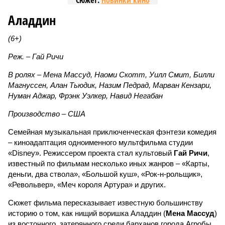
Сюжет:
Новинки кино
Аладдин
(6+)
Реж. – Гай Ричи
В ролях – Мена Массуд, Наоми Скотт, Уилл Смит, Билли
Магнуссен, Алан Тьюдик, Назим Педрад, Марван Кензари,
Нуман Аджар, Фрэнк Уэлкер, Навид Негабан
Производство – США
Семейная музыкальная приключенческая фэнтези комедия
– киноадаптация одноименного мультфильма студии
«Disney». Режиссером проекта стал культовый
Гай Ричи
,
известный по фильмам несколько иных жанров – «Карты,
деньги, два ствола», «Большой куш», «Рок-н-рольщик»,
«Револьвер», «Меч короля Артура» и других.
Сюжет фильма пересказывает известную большинству
историю о том, как нищий воришка Аладдин (
Мена Массуд
)
из восточного, затерянного среди барханов города Агробы,