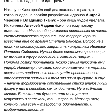
Объяснять надо, о чём идёт речь?
Накануне Киев провёл ещё два знаковых теракта, в
которых едва не погибли разработчики дронов
Андрей
Черезов
и
Владимир Ткачук
– оба лишь чудом уцелели.
Их коллега
Алексей Чадаев
ёмко по этому поводу
высказался.
«Мы на войне, а манера противника по части
систематического персонального террора хорошо
известна ещё со времён Степана Бандеры. Вопрос не в
том, как индивидуально защитить конкретных Иванова-
Петрова-Сидорова. Нужны более системные решения, и
не только в сфере пассивной и активной защиты.
Понимая логику противника, можно самим наносить ему
ущерб. Например, понимая, кого они намечают в жертвы,
вскрывать вербовочные сети путём превентивного
отслеживания внимания к тем или иным фигурам. А ещё
– начать формировать собственные списки аналогичных
фигур у них и способов, как их достать. Ну и всё-таки
личное. Если кто-то думает, что мы тут все
испугались и заплакали, то – напрасно. Меры примем,
конечно. Нам всем – твёрдости, бдительности и
изобретательности».