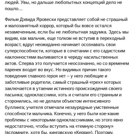
людей. Увы, но дальше любопытных концепций дело не
пошло…
Фильм Дэвида Яровески представляет собой не страшный
и малозанятный хоррор, который бы вовсе остался
незамеченным, если бы не любопытная задумка. Здесь мы
видим, как мальчик, еще толком не вступив в переходный
возраст, вдруг неожиданно начинает осознавать свои
суперспособности, которые в сочетании с его садистским
наклонностями выливаются в череду насильственных
актов. Сперва это получается неосознанно, но со временем
паренек входит во вкус. Но видимых причин такого
поведения главного героя нет – у него любящие и
заботливые родители, самый страшный «грех» которых
заключается в утаении истинного происхождения своего
пасынка; одноклассники, хоть и считали его странным и
сторонились, но не делали объектом интенсивного
буллинга; учителя отмечали незаурядные умственные
способности мальчика. Конечно, у него были кое-какие
проблемы с некоторыми одноклассниками, но этого явно
недостаточно, чтобы вступить на «темную сторону»
(вспомните, хотя бы, кинговскую «Керри»). Поэтому,