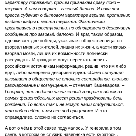
характеру поражения, прочим признакам сразу ясно –
теракт. А нам говорят – газовый баллон. И пока вся
пресса судачит о бытовом характере взрыва, противник
выдаёт кадры с места теракта. Фактически
признаваясь в преступлении, но одновременно дезавуируя
сообщения про газовый баллон».
И враг, таким образом,
одерживает две победы, указывает общественница: он
взорвал мирных жителей, лишив их жизни, а части живых –
взорвал мозги, лишив их возможности логически
рассуждать. И граждане могут перестать верить
российским источникам информации, решив, что им либо
врут, либо намеренно дезориентируют.
«Сама ситуация
вызывает в обществе не столько сострадание, сколько
разочарование и возмущение,
– отмечает Кашеварова. –
Говорят, что недавно назначенный генерал в одном из
самых фешенебельных мест решил праздновать день
рождения. То есть так и не могут наши отдуплиться,
что война идёт, и мы все под прицелом»
. И это
справедливо, сложно не согласиться.
А вот о чём в этой связи подумалось. У генерала в том
ранге, в котором он служит, наверняка есть кураторы,