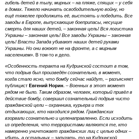
гибель детей в тылу, мирных – на пляже, спящих – у себя
в домах. Тяжело начинать освободительную войну, но
ещё тяжелее продолжить её, выстоять и победить. Все
заводы в Европе, выпускающие боеприпасы, несущие
смерть для наших детей, – законная цель! Вся логистика
Украины – законная цель! Все заводы Украины – законная
цель! Власти Запада убивают наших детей руками
Украины. Но они воюют не на фронте, а с мирным
населением»
. В том-то и дело.
«Особенность теракта на Кудринской состоит в том,
что подрыв был произведён сознательно, в момент,
когда стало ясно, что бомбу сейчас найдут,
– разъясняет
публицист
Евгений Норин
. –
Военных в этот момент
рядом не было. Таким образом, человек, который привёл в
действие бомбу, совершил сознательный подрыв чисто
гражданской цели – охранника, курьера и тех
отдыхающих, кто находился рядом. Гражданских
взорвали сознательно и целенаправленно. Если исходить
из определения, что террористами являются те, кто
намеренно уничтожает гражданских лиц с целью одних –
убить, а остальных – запугать, то на Кудринской