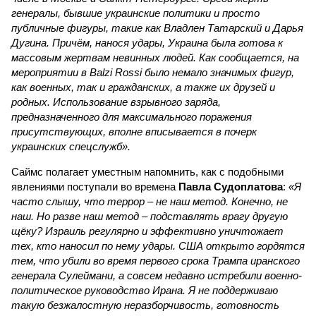
генералы, бывшие украинские политики и просто
публичные фигуры, такие как Владлен Татарский и Дарья
Дугина. Причём, нанося удары, Украина была готова к
массовым жертвам невинных людей. Как сообщается, на
мероприятии в Balzi Rossi было немало значимых фигур,
как военных, так и гражданских, а также их друзей и
родных. Использование взрывного заряда,
предназначенного для максимального поражения
присутствующих, вполне вписывается в почерк
украинских спецслужб».
Саймс полагает уместным напомнить, как с подобными
явлениями поступали во времена
Павла Судоплатова
:
«Я
часто слышу, что террор – не наш метод. Конечно, не
наш. Но разве наш метод – подставлять врагу другую
щёку? Израиль регулярно и эффективно уничтожает
тех, кто наносил по нему удары. США открыто гордятся
тем, что убили во время первого срока Трампа иранского
генерала Сулеймани, а совсем недавно истребили военно-
политическое руководство Ирана. Я не поддерживаю
такую безжалостную неразборчивость, готовность