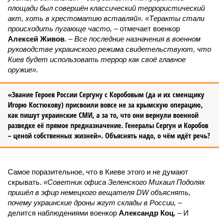
площади был совершён классический террористический
акт, хоть в хрестоматию вставляй». «Теракты стали
происходить пугающе часто,
– отмечает военкор
Алексей Живов
. –
Все последние назначения в военном
руководстве украинского режима свидетельствуют, что
Киев будет использовать террор как своё главное
оружие».
«Звание Героев России Сергуну с Коробовым (да и их сменщику
Игорю Костюкову) присвоили вовсе не за крымскую операцию,
как пишут украинские СМИ, а за то, что они вернули военной
разведке её прямое предназначение. Генералы Сергун и Коробов
– ценой собственных жизней». Объяснять надо, о чём идёт речь?
Самое поразительное, что в Киеве этого и не думают
скрывать.
«Советник офиса Зеленского Михаил Подоляк
пришёл в эфир немецкого вещателя DW объяснять,
почему украинские дроны жгут склады в России,
–
делится наблюдениями военкор
Александр Коц.
– И