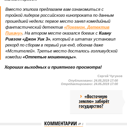
Вместо эпилога предлагаем вам ознакомиться с
тройкой лидеров российского кинопроката по данным
прошедшей недели: первое место занял комедийный
фантастический детектив
«Покемон. Детектив
Пикачу»
. На втором месте оказался боевик с
Киану
Ривзом «Джон Уик 3»
, который в штатах установил
рекорд по сборам в первый уик-енд, обогнав даже
«Мстителей». Третье место досталось голливудской
комедии
«Отпетые мошенницы»
.
Хороших выходных и приятного просмотра!
Сергей Чугунов
Опубликовано:
24.05.2019 17:00
Отредактировано:
24.05.2019 17:00
«Восточную
землю» заберёт
государство?
КОММЕНТАРИИ
0