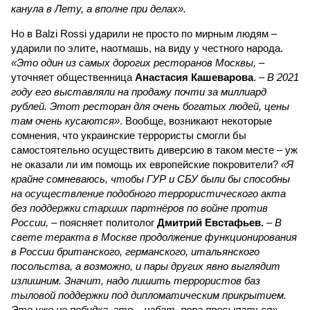
канула в Лету, а вполне при делах».
Но в Balzi Rossi ударили не просто по мирным людям –
ударили по элите, наотмашь, на виду у честного народа.
«Это один из самых дорогих ресторанов Москвы,
–
уточняет общественница
Анастасия Кашеварова
. –
В 2021
году его выставляли на продажу почти за миллиард
рублей. Этот ресторан для очень богатых людей, цены
там очень кусаются»
. Вообще, возникают некоторые
сомнения, что украинские террористы смогли бы
самостоятельно осуществить диверсию в таком месте – уж
не оказали ли им помощь их европейские покровители?
«Я
крайне сомневаюсь, чтобы ГУР и СБУ были бы способны
на осуществление подобного террористического акта
без поддержки старших партнёров по войне против
России,
– поясняет политолог
Дмитрий Евстафьев.
–
В
свете теракта в Москве продолжение функционирования
в России британского, германского, итальянского
посольства, а возможно, и пары других явно выглядит
излишним. Значит, надо лишить террористов баз
тыловой поддержки под дипломатическим прикрытием.
Это уже не побудка, это – набат, пора просыпаться».