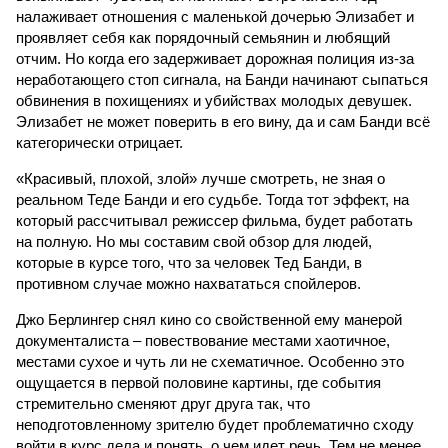
налаживает отношения с маленькой дочерью Элизабет и
проявляет себя как порядочный семьянин и любящий
отчим. Но когда его задерживает дорожная полиция из-за
неработающего стоп сигнала, на Банди начинают сыпаться
обвинения в похищениях и убийствах молодых девушек.
Элизабет не может поверить в его вину, да и сам Банди всё
категорически отрицает.
«Красивый, плохой, злой» лучше смотреть, не зная о
реальном Теде Банди и его судьбе. Тогда тот эффект, на
который рассчитывал режиссер фильма, будет работать
на полную. Но мы составим свой обзор для людей,
которые в курсе того, что за человек Тед Банди, в
противном случае можно нахвататься спойлеров.
Джо Берлингер снял кино со свойственной ему манерой
документалиста – повествование местами хаотичное,
местами сухое и чуть ли не схематичное. Особенно это
ощущается в первой половине картины, где события
стремительно сменяют друг друга так, что
неподготовленному зрителю будет проблематично сходу
войти в курс дела и понять, о чем идет речь. Тем не менее,