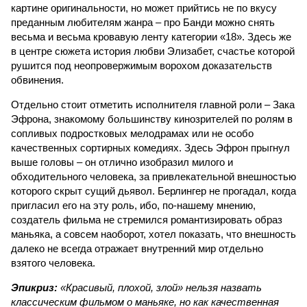
картине оригинальности, но может прийтись не по вкусу
преданным любителям жанра – про Банди можно снять
весьма и весьма кровавую ленту категории «18». Здесь же
в центре сюжета история любви Элизабет, счастье которой
рушится под неопровержимым ворохом доказательств
обвинения.
Отдельно стоит отметить исполнителя главной роли – Зака
Эфрона, знакомому большинству кинозрителей по ролям в
сопливых подростковых мелодрамах или не особо
качественных сортирных комедиях. Здесь Эфрон прыгнул
выше головы – он отлично изобразил милого и
обходительного человека, за привлекательной внешностью
которого скрыт сущий дьявол. Берлингер не прогадал, когда
пригласил его на эту роль, ибо, по-нашему мнению,
создатель фильма не стремился романтизировать образ
маньяка, а совсем наоборот, хотел показать, что внешность
далеко не всегда отражает внутренний мир отдельно
взятого человека.
Эпикриз:
«Красивый, плохой, злой» нельзя назвать
классическим фильмом о маньяке, но как качественная