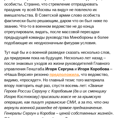
особисты. Странно, что стремление отпраздновать
праздник «у всей Москвы на виду» не повлекло их
вмешательства. В Советской армии слово особиста
фактически было решающим, даром что он был ниже по
званию. Что-то в военном ведомстве не до конца
отрегулировали, видать, после массовой пересадки
предыдущей команды руководства Минобороны в более
подобающие их неоднозначным фигурам условия.
Тут ещё бы и о военной разведке сказать несколько слов,
да придержим пока на будущее. Несколько лет назад –
после знаковых уходов из жизни руководителей Главного
управления Генштаба
Игоря Сергуна
и
Игоря Коробова
–
«Наша Версия» резонно
предположила
, что ведомство,
видимо, «просядет». Но главный тезис того материала
впору повторить ещё раз, спустя восемь лет:
«Звание
Героев России Сергуну с Коробовым (да и их сменщику
Игорю Костюкову) присвоили вовсе не за крымскую
операцию, как пишут украинские СМИ, а за то, что они
вернули военной разведке её прямое предназначение.
Генералы Сергун и Коробов – ценой собственных жизней»
.