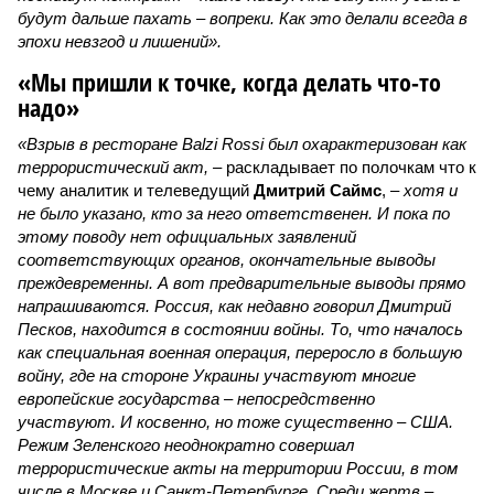
будут дальше пахать – вопреки. Как это делали всегда в
эпохи невзгод и лишений».
«Мы пришли к точке, когда делать что-то
надо»
«Взрыв в ресторане Balzi Rossi был охарактеризован как
террористический акт, –
раскладывает по полочкам что к
чему аналитик и телеведущий
Дмитрий Саймс
, –
хотя и
не было указано, кто за него ответственен. И пока по
этому поводу нет официальных заявлений
соответствующих органов, окончательные выводы
преждевременны. А вот предварительные выводы прямо
напрашиваются. Россия, как недавно говорил Дмитрий
Песков, находится в состоянии войны. То, что началось
как специальная военная операция, переросло в большую
войну, где на стороне Украины участвуют многие
европейские государства – непосредственно
участвуют. И косвенно, но тоже существенно – США.
Режим Зеленского неоднократно совершал
террористические акты на территории России, в том
числе в Москве и Санкт-Петербурге. Среди жертв –