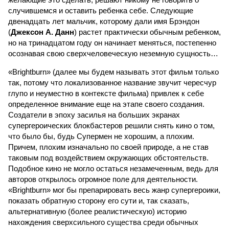
случившемся и оставить ребенка себе. Следующие
двенадцать лет мальчик, которому дали имя Брэндон
(
Джексон А. Данн
) растет практически обычным ребенком,
но на тринадцатом году он начинает меняться, постепенно
осознавая свою сверхчеловеческую неземную сущность…
«Brightburn» (далее мы будем называть этот фильм только
так, потому что локализованное название звучит чересчур
глупо и неуместно в контексте фильма) привлек к себе
определенное внимание еще на этапе своего создания.
Создатели в эпоху засилья на больших экранах
супергероических блокбастеров решили снять кино о том,
что было бы, будь Супермен не хорошим, а плохим.
Причем, плохим изначально по своей природе, а не став
таковым под воздействием окружающих обстоятельств.
Подобное кино не могло остаться незамеченным, ведь для
авторов открылось огромное поле для деятельности.
«Brightburn» мог бы препарировать весь жанр супергероики,
показать обратную сторону его сути и, так сказать,
альтернативную (более реалистическую) историю
нахождения сверхсильного существа среди обычных