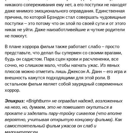
никакого сопереживания ему нет, а его поступки не находят
даже мнимого эмоционального оправдания. Единственная
причина, по которой Брэндон стал совершать чудовищные
поступки – это потому что он злой по своей сути и от этого
никак не уйти. Даже наизаботливейшие и чуткие родители
не помогут.
В плане хоррора фильм также работает слабо – просто
представьте, что делал бы супермен со своими врагами,
будь он садистом. Пара сцен крови и расчлененки, все
сочно, но слишком мало, чтобы нагнать ужас. Из явных
плюсов можно отметить лишь Джексон А. Данн – его игра и
внешность кажутся подходящими для этой роли. В
остальном фильм являет собой заурядный современных
хоррор.
Эпикриз:
«Brightburn» не оправдал надежд, возложенных
на него, но, думаем, это не помешает окупиться в
прокате и заделать пару-тройку сиквелов (что вполне
вероятно, учитывая открытую концовку фильма). Как
самостоятельный фильм ужасов он слаб и
малоинтересен.