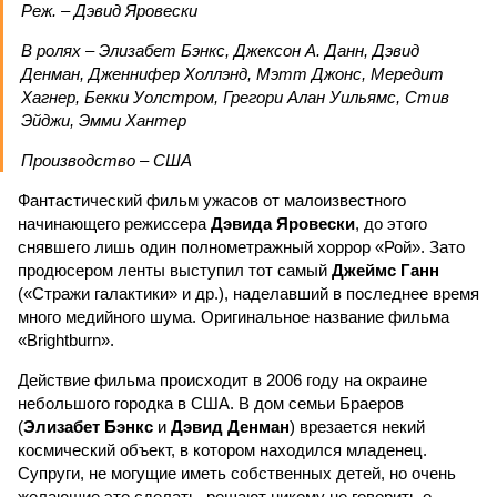
Реж. – Дэвид Яровески
В ролях – Элизабет Бэнкс, Джексон А. Данн, Дэвид
Денман, Дженнифер Холлэнд, Мэтт Джонс, Мередит
Хагнер, Бекки Уолстром, Грегори Алан Уильямс, Стив
Эйджи, Эмми Хантер
Производство – США
Фантастический фильм ужасов от малоизвестного
начинающего режиссера
Дэвида Яровески
, до этого
снявшего лишь один полнометражный хоррор «Рой». Зато
продюсером ленты выступил тот самый
Джеймс Ганн
(«Стражи галактики» и др.), наделавший в последнее время
много медийного шума. Оригинальное название фильма
«Brightburn».
Действие фильма происходит в 2006 году на окраине
небольшого городка в США. В дом семьи Браеров
(
Элизабет Бэнкс
и
Дэвид Денман
) врезается некий
космический объект, в котором находился младенец.
Супруги, не могущие иметь собственных детей, но очень
желающие это сделать, решают никому не говорить о