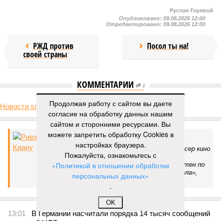
Руслан Горевой
Опубликовано:
09.08.2026 12:00
Отредактировано:
09.08.2026 12:00
РЖД против
Посол ты на!
своей страны
КОММЕНТАРИИ
0
Продолжая работу с сайтом вы даете
Новости smi2.ru
согласие на обработку данных нашим
ДОСЬЕ
сайтом и сторонними ресурсами. Вы
можете запретить обработку Cookies в
Ривз Киану
настройках браузера.
Американо-канадский актер, режиссер, продюсер кино
Пожалуйста, ознакомьтесь с
и музыкант. 31 января 2005 года получил на
«Политикой в отношении обработки
Голливудской аллее славы свою звезду, известен по
фильмам «На гребне волны», «Адвокат дьявола»,
персональных данных»
трилогии «Матрица».
.
ПОСЛЕДНИЕ НОВОСТИ
OK
13:01
В Германии насчитали порядка 14 тысяч сообщений