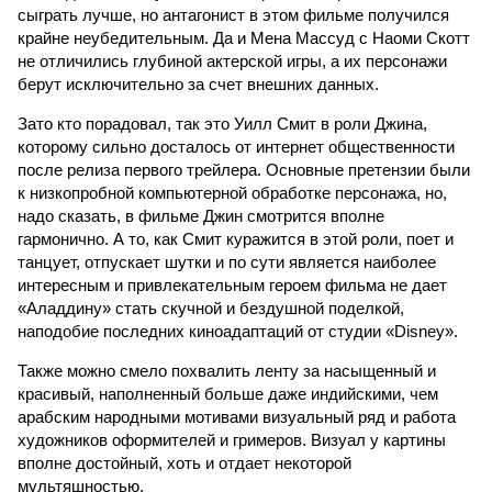
сыграть лучше, но антагонист в этом фильме получился
крайне неубедительным. Да и Мена Массуд с Наоми Скотт
не отличились глубиной актерской игры, а их персонажи
берут исключительно за счет внешних данных.
Зато кто порадовал, так это Уилл Смит в роли Джина,
которому сильно досталось от интернет общественности
после релиза первого трейлера. Основные претензии были
к низкопробной компьютерной обработке персонажа, но,
надо сказать, в фильме Джин смотрится вполне
гармонично. А то, как Смит куражится в этой роли, поет и
танцует, отпускает шутки и по сути является наиболее
интересным и привлекательным героем фильма не дает
«Аладдину» стать скучной и бездушной поделкой,
наподобие последних киноадаптаций от студии «Disney».
Также можно смело похвалить ленту за насыщенный и
красивый, наполненный больше даже индийскими, чем
арабским народными мотивами визуальный ряд и работа
художников оформителей и гримеров. Визуал у картины
вполне достойный, хоть и отдает некоторой
мультяшностью.