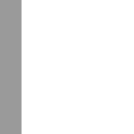
тремя несчастьями. Страну послед
паводок, невероятные ливни. Неск
стихий. Вот что тогда приключилось
Зима 1931 года выдалась в Китае 
образовалось огромное количество
суши, продолжавшегося с 1928-го. 
устремился в реки, начался небы
наводнением, которое обильные вес
преобразовалось в массовый потоп
циклонами. Последствия оказались
территорию в 180 тыс. квадратных 
Курским или Калужским областям, 
В общем, недаром события 1931-го
смертоносных стихийных бедствий,
пострадавших в тот год достигло 5
составило 4 миллиона. Впрочем, для
года вода прорвала многочисленны
Северный Китай, так как местность
препятствий на своём пути, уничто
квадратных километров (а это бол