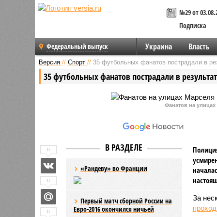
№29 от 03.08.
Подписка
Украина
Власть
Федеральный выпуск
Версия
//
Спорт
//
35 футбольных фанатов пострадали в ре
35 футбольных фанатов пострадали в результат
Фанатов на улицах
В РАЗДЕЛЕ
Полиция
0
усмире
«Рандеву» во Франции
началас
настоящ
0
За нес
Первый матч сборной России на
проход
Евро-2016 окончился ничьей
0