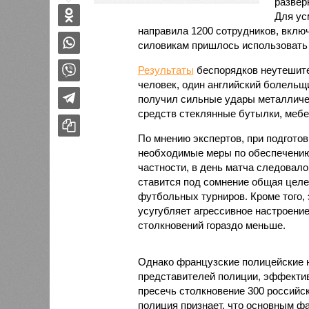
развер
Для ус
направила 1200 сотрудников, вклю
силовикам пришлось использовать 
Результаты
беспорядков неутешите
человек, один английский болельщ
получил сильные удары металличе
средств стеклянные бутылки, мебе
По мнению экспертов, при подгото
необходимые меры по обеспечению 
частности, в день матча следовало
ставится под сомнение общая целе
футбольных турниров. Кроме того, 
усугубляет агрессивное настроение
столкновений гораздо меньше.
Однако французские полицейские 
представителей полиции, эффекти
пресечь столкновение 300 российс
полиция признает, что основным ф