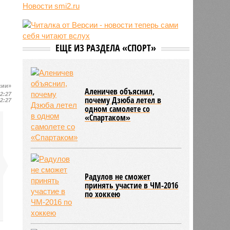
воюющих за ВСУ
Новости smi2.ru
08:44
США занимаются поисками
лидера на Кубе по
венесуэльскому сценарию
ЕЩЕ ИЗ РАЗДЕЛА «СПОРТ»
07/08
Экс-президент Финляндии
отказался признать Россию
угрозой для Европы
сии»
Аленичев объяснил,
12:27
почему Дзюба летел в
12:27
одном самолете со
«Спартаком»
Радулов не сможет
принять участие в ЧМ-2016
по хоккею