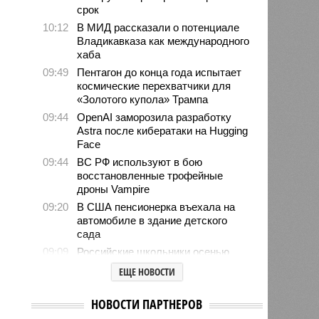
срок
10:12
В МИД рассказали о потенциале
Владикавказа как международного
хаба
09:49
Пентагон до конца года испытает
космические перехватчики для
«Золотого купола» Трампа
09:44
OpenAI заморозила разработку
Astra после кибератаки на Hugging
Face
09:44
ВС РФ используют в бою
восстановленные трофейные
дроны Vampire
09:20
В США пенсионерка въехала на
автомобиле в здание детского
сада
09:09
Российские школьники осенью
будут отдыхать больше, чем
ЕЩЕ НОВОСТИ
зимой
08:49
Финский МИД не удалил
НОВОСТИ ПАРТНЕРОВ
рекомендации для граждан,