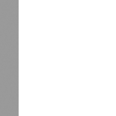
Но это дела давно минувших дней.
A-Z Animals, основываясь на совр
тенденциях, составили свой списо
бедствий, угрожающих человечеству
«Золото» получили землетрясения.
Тихоокеанское вулканическое огне
западное побережье Северной и Юж
расположены на очень активных ли
центральная часть США – причина
Землетрясения средней силы – явле
периодически, раз в несколько стол
примеру, в самом конце 2004 года 
Суматра, а следом пошли огромные
тыс. погибших.
На втором месте в рейтинге A-Z An
относятся: побережье Индийского о
также некоторые районы Карибского
уже не только Поднебесная с Индие
«Бронзу» получают извержения су