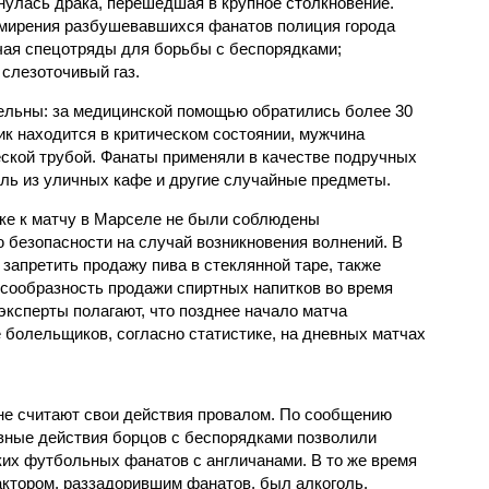
нулась драка, перешедшая в крупное столкновение.
мирения разбушевавшихся фанатов полиция города
чая спецотряды для борьбы с беспорядками;
слезоточивый газ.
льны: за медицинской помощью обратились более 30
ик находится в критическом состоянии, мужчина
ской трубой. Фанаты применяли в качестве подручных
ль из уличных кафе и другие случайные предметы.
вке к матчу в Марселе не были соблюдены
безопасности на случай возникновения волнений. В
 запретить продажу пива в стеклянной таре, также
сообразность продажи спиртных напитков во время
эксперты полагают, что позднее начало матча
 болельщиков, согласно статистике, на дневных матчах
не считают свои действия провалом. По сообщению
вные действия борцов с беспорядками позволили
ких футбольных фанатов с англичанами. В то же время
актором, раззадорившим фанатов, был алкоголь.