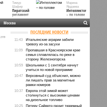
Тимур
Марина
Шафир
Ярдаева
Пиратский
Интеллектом
регламент
– по голове
Москва
ПОСЛЕДНИЕ НОВОСТИ
2119
11:43
Итальянские аграрии забили
тревогу из-за засухи
11:09
Пропавшая в Красноярском крае
семья сплавлялась по реке в
сторону Железногорска
10:59
Школьники с 1 сентября начнут
учиться по новой программе
10:47
Верховный суд объяснил, можно
ли лишать прав за магнитные
рамки номеров
10:37
Европа этой зимой может
столкнуться с высокими ценами
на дизельное топливо
10:25
Петеру Сийярто грозит тюремный