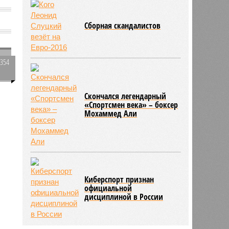
Сборная скандалистов
1354
0
Скончался легендарный
«Спортсмен века» – боксер
Мохаммед Али
795
ь
Киберспорт признан
официальной
дисциплиной в России