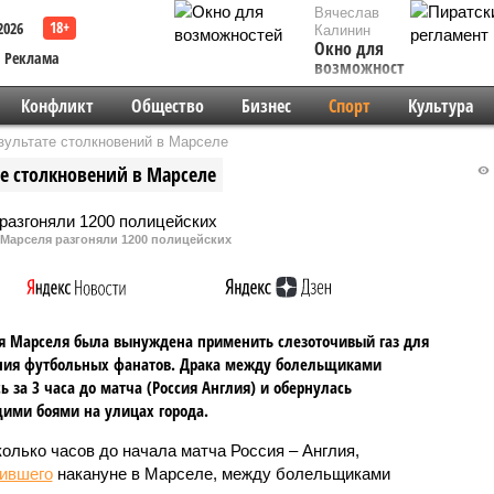
Вячеслав
2026
Калинин
Окно для
Реклама
возможностей
Конфликт
Общество
Бизнес
Спорт
Культура
зультате столкновений в Марселе
е столкновений в Марселе
 Марселя разгоняли 1200 полицейских
 Марселя была вынуждена применить слезоточивый газ для
ния футбольных фанатов. Драка между болельщиками
ь за 3 часа до матча (Россия Англия) и обернулась
ими боями на улицах города.
колько часов до начала матча Россия – Англия,
ившего
накануне в Марселе, между болельщиками