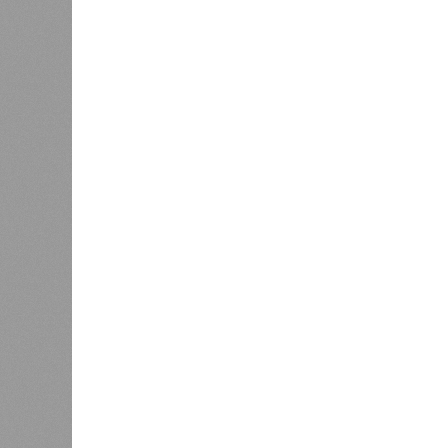
2 млн человек остались без крова,
спровоцированной катастрофой па
Третье место по кровожадности в р
бедствий занимает смертоносный ц
ставший самым мощным среди себе
наблюдений. Он поразил территори
тогда называвшейся Восточным Пак
штата Западная Бенгалия. Шторма 
полумиллиона человек.
Кажется, стремящаяся сохранить с
знала о том, какие именно страны 
«грязными» в плане производств, 
их демографию. А как ещё объяснить
природных катастроф почти все ме
Пакистане, Бангладеш и Турции? Ч
никогда не затрагивали, здесь бе
эпидемии вроде бубонной чумы (200
17,4 до 100 млн погибших во всём м
Когда земля – дыбом