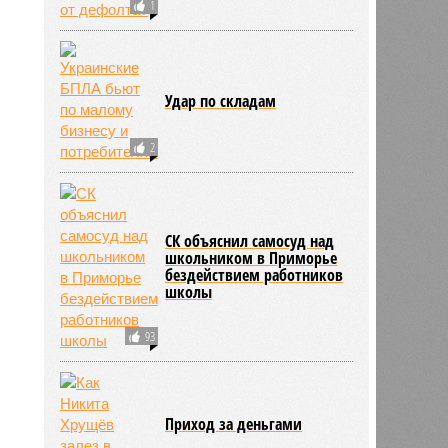
1
Удар по складам
2
СК объяснил самосуд над
школьником в Приморье
бездействием работников
школы
93
Приход за деньгами