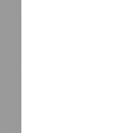
Природа
1
стремит
Право на память
особенн
катастр
0
на день
Энергообман
Расск
0
очеред
биологов, называется «Конец всей
исследователей в организации кон
разберётся, как и где уменьшить 
Да, на
(фото: en.wikipedia.org)
единст
полноц
жизнь уничтожить. Так уж вышло, 
всевозможные геологические, мете
человека довольно опасны. Или по
Все стихии сразу
Около 100 лет назад в Поднебесно