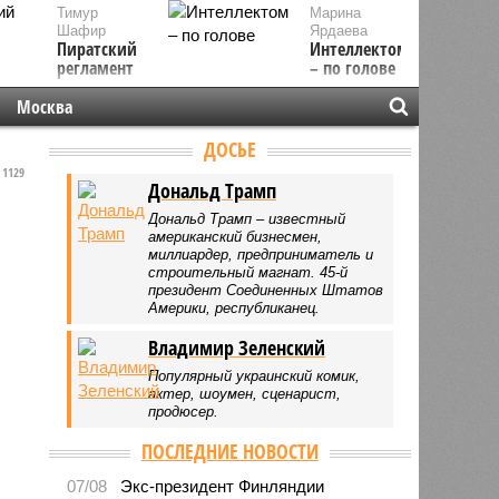
Тимур
Марина
Шафир
Ярдаева
Пиратский
Интеллектом
регламент
– по голове
Москва
ДОСЬЕ
1129
Дональд Трамп
Дональд Трамп – известный
американский бизнесмен,
миллиардер, предприниматель и
строительный магнат. 45-й
президент Соединенных Штатов
Америки, республиканец.
Владимир Зеленский
Популярный украинский комик,
актер, шоумен, сценарист,
продюсер.
ПОСЛЕДНИЕ НОВОСТИ
07/08
Экс-президент Финляндии