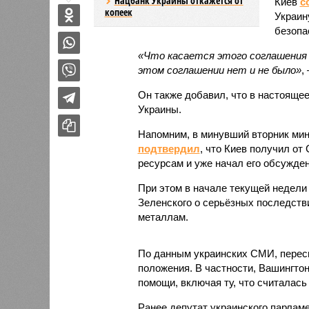
Нацбанк Украины откажется от
Киев
с
копеек
Украин
безопа
«Что касается этого соглашения 
этом соглашении нет и не было»
,
Он также добавил, что в настояще
Украины.
Напомним, в минувший вторник ми
подтвердил
, что Киев получил о
ресурсам и уже начал его обсужде
При этом в начале текущей недели
Зеленского о серьёзных последств
металлам.
По данным украинских СМИ, перес
положения. В частности, Вашингтон
помощи, включая ту, что считалась
Ранее депутат украинского парлам