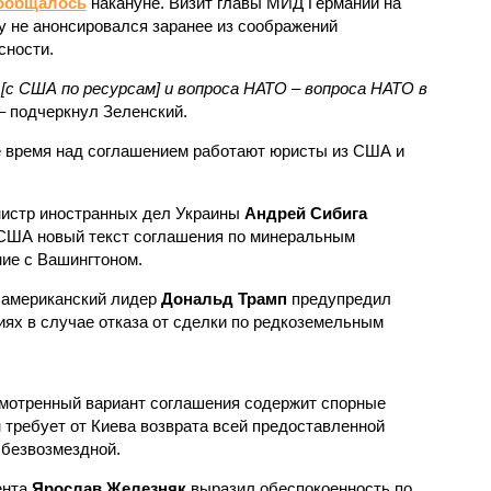
ообщалось
накануне. Визит главы МИД Германии на
у не анонсировался заранее из соображений
сности.
[с США по ресурсам] и вопроса НАТО – вопроса НАТО в
 – подчеркнул Зеленский.
е время над соглашением работают юристы из США и
нистр иностранных дел Украины
Андрей Сибига
т США новый текст соглашения по минеральным
ние с Вашингтоном.
 американский лидер
Дональд Трамп
предупредил
иях в случае отказа от сделки по редкоземельным
мотренный вариант соглашения содержит спорные
 требует от Киева возврата всей предоставленной
 безвозмездной.
ента
Ярослав Железняк
выразил обеспокоенность по