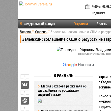
№29 от 03.08.
Подписка
Украина
Власть
Федеральный выпуск
Версия
//
Украина
//
Зеленский: соглашение с США о ресурс
Зеленский: соглашение с США о ресурсах не зат
Президент Украины Влад
В РАЗДЕЛЕ
Украинс
0
с Соеди
Мария Захарова рассказала об
вступле
ударах Киева по российским
0
энергообъектам
Такое 
журнал
ведом
0