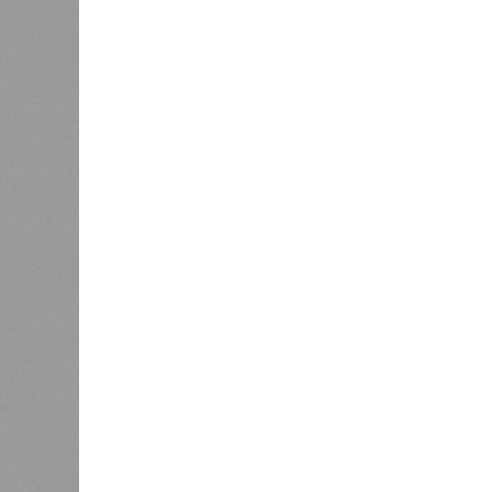
2 млн человек остались без крова,
спровоцированной катастрофой па
Третье место по кровожадности в р
бедствий занимает смертоносный ц
ставший самым мощным среди себе
наблюдений. Он поразил территори
тогда называвшейся Восточным Пак
штата Западная Бенгалия. Шторма 
полумиллиона человек.
Кажется, стремящаяся сохранить с
знала о том, какие именно страны 
«грязными» в плане производств, 
их демографию. А как ещё объяснить
природных катастроф почти все ме
Пакистане, Бангладеш и Турции? Ч
никогда не затрагивали, здесь бе
эпидемии вроде бубонной чумы (200
17,4 до 100 млн погибших во всём м
Когда земля – дыбом