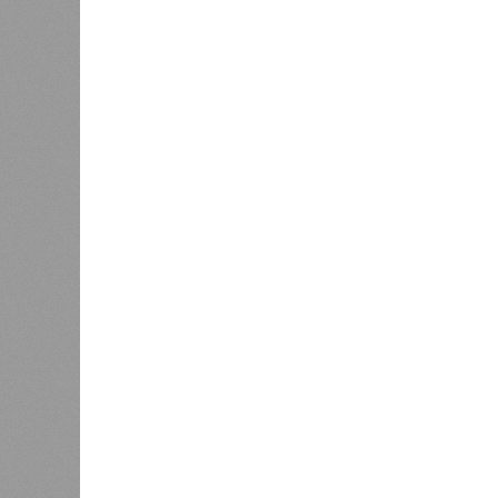
тремя несчастьями. Страну послед
паводок, невероятные ливни. Неск
стихий. Вот что тогда приключилось
Зима 1931 года выдалась в Китае 
образовалось огромное количество
суши, продолжавшегося с 1928-го. 
устремился в реки, начался небы
наводнением, которое обильные вес
преобразовалось в массовый потоп
циклонами. Последствия оказались
территорию в 180 тыс. квадратных 
Курским или Калужским областям, 
В общем, недаром события 1931-го
смертоносных стихийных бедствий,
пострадавших в тот год достигло 5
составило 4 миллиона. Впрочем, для
года вода прорвала многочисленны
Северный Китай, так как местность
препятствий на своём пути, уничто
квадратных километров (а это бол