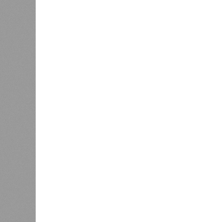
стремит
Право на память
особенн
катастр
0
на день
Энергообман
Расск
0
очеред
биологов, называется «Конец всей
исследователей в организации кон
разберётся, как и где уменьшить 
Да, на
(фото: en.wikipedia.org)
единст
полноц
жизнь уничтожить. Так уж вышло, 
всевозможные геологические, мете
человека довольно опасны. Или по
Все стихии сразу
Около 100 лет назад в Поднебесно