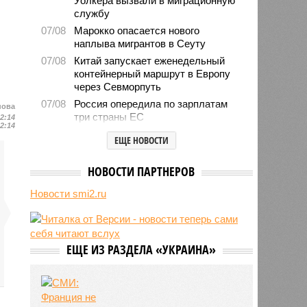
Уолкера вызвали в миграционную
службу
07/08
Марокко опасается нового
наплыва мигрантов в Сеуту
07/08
Китай запускает еженедельный
контейнерный маршрут в Европу
через Севморпуть
07/08
Россия опередила по зарплатам
нова
три страны ЕС
12:14
12:14
07/08
Александр Лукашенко призвал
ЕЩЕ НОВОСТИ
белорусов скупать пустующие
избы
НОВОСТИ ПАРТНЕРОВ
07/08
Девушка объяснила убийство
трёхмесячного сына
Новости smi2.ru
07/08
Сергей Миронов выступил за
увеличение пенсий детям,
потерявшим родителей
ЕЩЕ ИЗ РАЗДЕЛА «УКРАИНА»
07/08
Финляндия захотела использовать
приграничные болота против
России