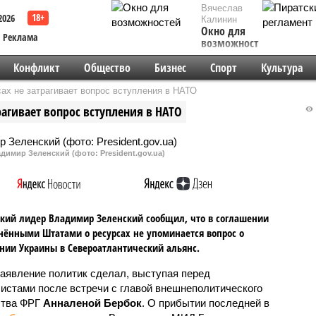
Вячеслав
2026
Калинин
Окно для
Реклама
возможностей
Конфликт
Общество
Бизнес
Спорт
Культура
ах не затрагивает вопрос вступления в НАТО
рагивает вопрос вступления в НАТО
имир Зеленский (фото: President.gov.ua)
кий лидер Владимир Зеленский сообщил, что в соглашении
нёнными Штатами о ресурсах не упоминается вопрос о
нии Украины в Североатлантический альянс.
заявление политик сделал, выступая перед
истами после встречи с главой внешнеполитического
ства ФРГ
Анналеной Бербок
. О прибытии последней в