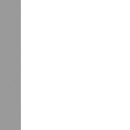
Но это дела давно минувших дней.
A-Z Animals, основываясь на совр
тенденциях, составили свой списо
бедствий, угрожающих человечеству
«Золото» получили землетрясения.
Тихоокеанское вулканическое огне
западное побережье Северной и Юж
расположены на очень активных ли
центральная часть США – причина
Землетрясения средней силы – явле
периодически, раз в несколько стол
примеру, в самом конце 2004 года 
Суматра, а следом пошли огромные
тыс. погибших.
На втором месте в рейтинге A-Z An
относятся: побережье Индийского о
также некоторые районы Карибского
уже не только Поднебесная с Индие
«Бронзу» получают извержения су