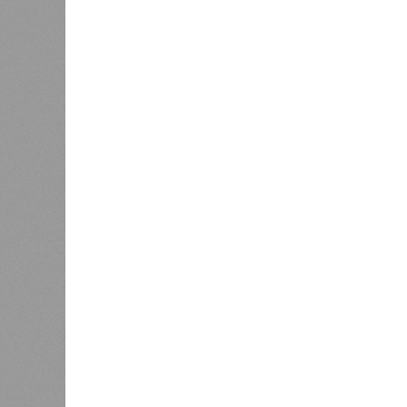
Для почти четырёх тысяч будущих 
календарём, а очередными перенос
продолжают указывать даты сдачи,
ней по-прежнему не видно признако
не превращаются ли сроки ввода в
реальным положением дел? Именно 
дольщики ЖК «Станция Л».
Украинскому кандидату в
конгресс США запретили
приходить на пляж после драки