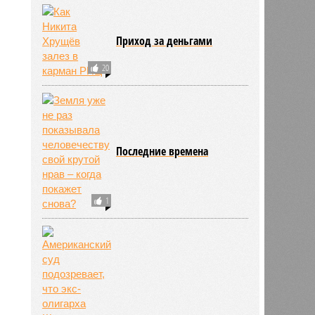
Приход за деньгами
20
ьхин
11:09
11:09
Последние времена
1