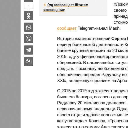
«Локом
Суд возвращает Штатам
0
иновещание
своего
принад
стоимо
сообщает
Telegram-канал Mash.
История взаимоотношений
Сергея
период банковской деятельности К
банке» крупный депозит на 20 мил
2015 году у финансовой организац
сбережений. В сложившейся ситуац
средств. Поскольку необходимой су
обеспечения передал Радулову во
XXI», владеющую зданием на Арбат
С 2015 по 2019 год хоккеист получ
бывшего банкира, согласно догово
Радулову 20 миллионов долларов, 
первоначальному владельцу. Однак
своего отца, и здание полностью п
как утверждает Кононов, «Трансна
хоккеиста, но самому Александру д