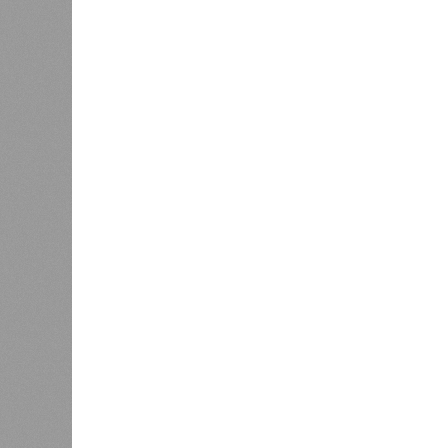
прошедшие два года результатов, п
информации
из профильных портал
декабрю 2026 г., вторую – к марту 2
задается вопросом: как эти сроки
площадке, по свидетельствам доль
техника отсутствует. Ни бетононас
подрядчиков. При том, что до «дек
Если в «Сказочном лесу» техзаказч
90%, затем 97%, с конкретными и
конструкций, устранение проектных
отчётности дольщики не видят. Ни C
подтверждают ни соблюдения графи
выполненных работ.
Напрашивается закономерный вопро
(достраивать проблемные объекты 
масштабируется на Люблино? И озн
реальности подрядчик по «Станци
лагеря у объекта в 2025–2026 года
в личном общении нам перестали 