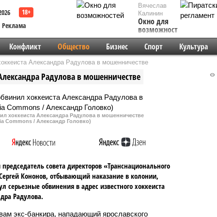
Вячеслав
2026
Калинин
Окно для
Реклама
возможностей
Конфликт
Общество
Бизнес
Спорт
Культура
 хоккеиста Александра Радулова в мошенничестве
 Александра Радулова в мошенничестве
ил хоккеиста Александра Радулова в мошенничестве
ia Commons / Александр Головко)
председатель совета директоров «Транснационального
Сергей Кононов, отбывающий наказание в колонии,
л серьезные обвинения в адрес известного хоккеиста
дра Радулова.
вам экс-банкира, нападающий ярославского