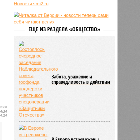
07/08
Китай запускает еженедельный
Новости smi2.ru
контейнерный маршрут в Европу
через Севморпуть
07/08
Россия опередила по зарплатам
три страны ЕС
ЕЩЕ ИЗ РАЗДЕЛА «ОБЩЕСТВО»
07/08
Александр Лукашенко призвал
белорусов скупать пустующие
избы
Забота, уважение и
справедливость в действии
йнов
14:24
14:24
В Европе встревожены