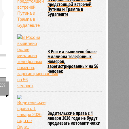
предстоящей встречей
Путина и Трампа в
Будапеште
В России выявлено более
миллиона телефонных
номеров,
зарегистрированных на 56
человек
4239
0
Водительские права с 1
в
января 2026 года не будут
341
продлевать автоматически