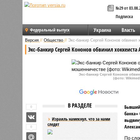
№29 от 03.08.
Подписка
Украина
Власть
Федеральный выпуск
Версия
//
Общество
//
Экс-банкир Сергей Кононов обвинил
Экс-банкир Сергей Кононов обвинил хоккеиста
Экс-банкир Сергей Кононов обвин
(фото: Wikimed
В РАЗДЕЛЕ
Бывший 
0
банка» 
Израиль намекнул, что за нами
выдвину
следят
Алексан
0
По сло