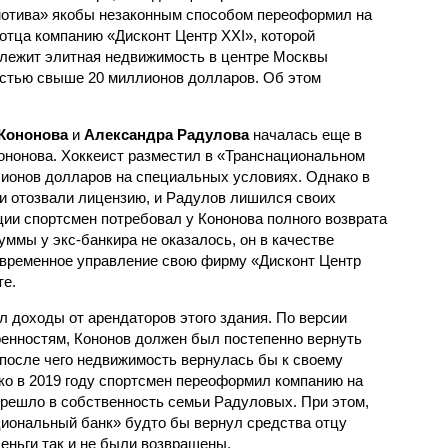
отива» якобы незаконным способом переоформил на
 отца компанию «Дисконт Центр XXI», которой
лежит элитная недвижимость в центре Москвы
стью свыше 20 миллионов долларов. Об этом
 Кононова
и
Александра Радулова
началась еще в
ононова. Хоккеист разместил в «Транснациональном
лионов долларов на специальных условиях. Однако в
ии отозвали лицензию, и Радулов лишился своих
ии спортсмен потребовал у Кононова полного возврата
ммы у экс-банкира не оказалось, он в качестве
 временное управление свою фирму «Дисконт Центр
е.
ал доходы от арендаторов этого здания. По версии
ренностям, Кононов должен был постепенно вернуть
после чего недвижимость вернулась бы к своему
о в 2019 году спортсмен переоформил компанию на
ерешло в собственность семьи Радуловых. При этом,
циональный банк» будто бы вернул средства отцу
еньги так и не были возвращены.