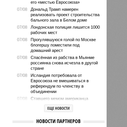
его «местью Евросоюза»
07/08
Дональд Трамп намерен
реализовать проект строительства
бального зала в Белом доме
07/08
Лондонская полиция лишится 1000
рабочих мест
07/08
Прогулявшуюся голой по Москве
блогершу поместили под
домашний арест
07/08
Спасённая из рабства в Мьянме
россиянка снова исчезла в другой
стране
07/08
Исландия потребовала от
Евросоюза не вмешиваться в
референдум по членству в
объединении
07/08
Ставшего мемом американца
Уолкера вызвали в миграционную
ЕЩЕ НОВОСТИ
службу
07/08
Марокко опасается нового
НОВОСТИ ПАРТНЕРОВ
наплыва мигрантов в Сеуту