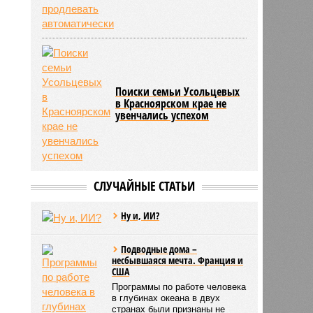
Поиски семьи Усольцевых
в Красноярском крае не
увенчались успехом
СЛУЧАЙНЫЕ СТАТЬИ
Ну и, ИИ?
Подводные дома –
несбывшаяся мечта. Франция и
США
Программы по работе человека
в глубинах океана в двух
странах были признаны не