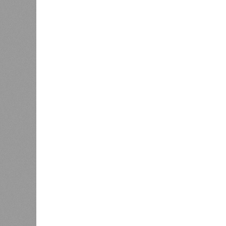
рассказывают расстроенные дольщ
Казалось бы, формально ответстве
Suns Development – банкрот, часть 
бенефициар компании находится под
проблемных объектов группы – «Ста
согласно информации на сайтах Capi
объектов уже сданы или близки к с
пострадавших дольщиков (3908 квар
стройплощадкой без стройки. Возни
года на «Станцию Л» в полном объ
меньшего масштаба?
Источник: https://avaho.ru/novos
y
Если да, то на каком основании д
(декабрь 2026 – март 2028), если 
отсутствию техники на площадке, 
строй продолжают
фигурировать
в 
порталах.