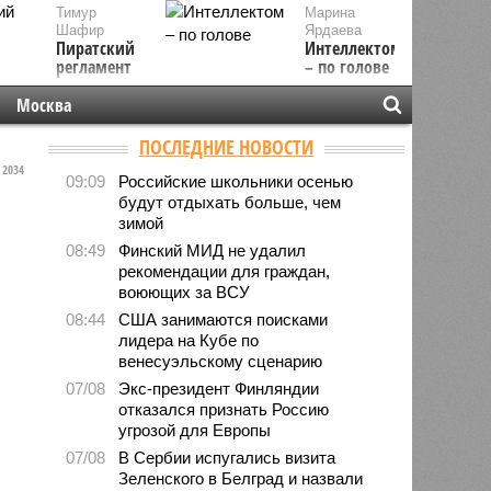
Тимур
Марина
Шафир
Ярдаева
Пиратский
Интеллектом
регламент
– по голове
Москва
ПОСЛЕДНИЕ НОВОСТИ
2034
09:09
Российские школьники осенью
будут отдыхать больше, чем
зимой
08:49
Финский МИД не удалил
рекомендации для граждан,
воюющих за ВСУ
08:44
США занимаются поисками
лидера на Кубе по
венесуэльскому сценарию
07/08
Экс-президент Финляндии
отказался признать Россию
угрозой для Европы
07/08
В Сербии испугались визита
Зеленского в Белград и назвали