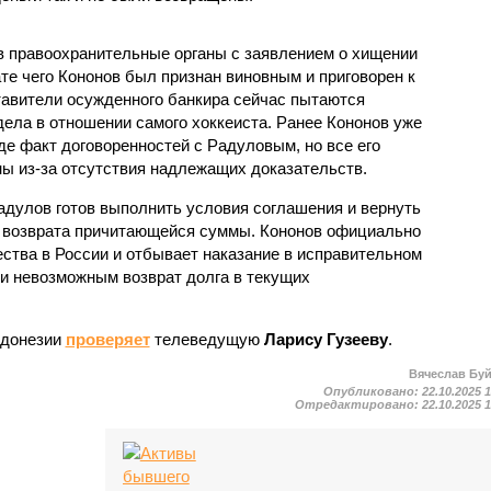
 правоохранительные органы с заявлением о хищении
те чего Кононов был признан виновным и приговорен к
авители осужденного банкира сейчас пытаются
дела в отношении самого хоккеиста. Ранее Кононов уже
де факт договоренностей с Радуловым, но все его
ы из-за отсутствия надлежащих доказательств.
адулов готов выполнить условия соглашения и вернуть
о возврата причитающейся суммы. Кононов официально
ества в России и отбывает наказание в исправительном
ки невозможным возврат долга в текущих
ндонезии
проверяет
телеведущую
Ларису Гузееву
.
Вячеслав Бу
Опубликовано:
22.10.2025 
Отредактировано:
22.10.2025 