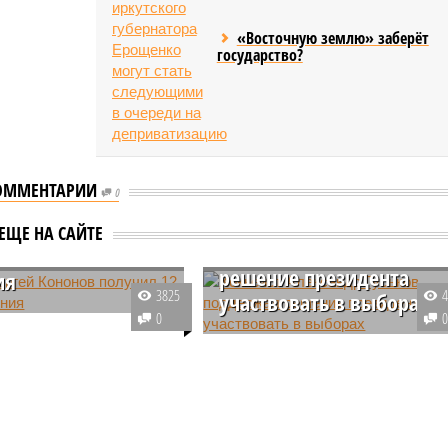
«Восточную землю» заберёт
государство?
ОММЕНТАРИИ
0
Хоккеист Александр
 Сергей Кононов
ЕЩЕ НА САЙТЕ
Гуськов поддержал
 12 лет за
решение президента
ия
3825
участвовать в выборах
рецкий райсуд Москвы
0
ил бывшего
Известный хоккеист Александр
теля совета директоров
Гуськов выступил в поддержку
ого «Сказочного леса» пайщики ЖК «Станция Л» продолжают ждать от
го Транснационального
решения президента России
) Сергея Кононова к 12
Владимира Путина участвовать 
щиков
лонии по делу о хищении
выборах, которые пройдут в
тного учреждения около
марте этого года.