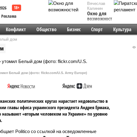
Вячеслав
2026
Калинин
Окно для
Реклама
возможностей
Конфликт
Общество
Бизнес
Спорт
Культура
Белый дом
ом
мил Белый дом (фото: flickr.com/U.S. Army Europe)
канских политических кругах нарастает недовольство в
ии главы офиса украинского президента Андрея Ермака,
о называют «вторым человеком на Украине» по уровню
.
общает Politico со ссылкой на осведомленные