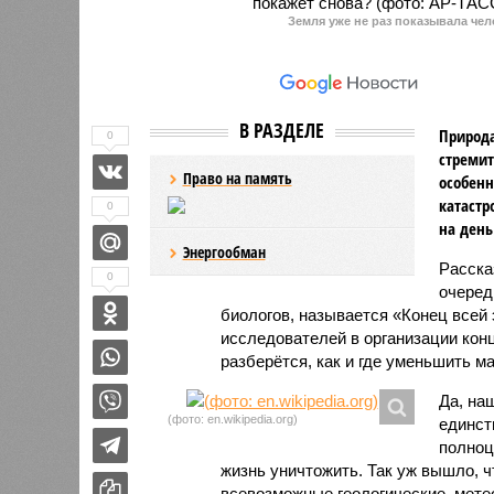
Земля уже не раз показывала чел
В РАЗДЕЛЕ
Природа
0
стремит
Право на память
особенн
катастр
0
на день
Энергообман
Расск
0
очеред
биологов, называется «Конец всей
исследователей в организации кон
разберётся, как и где уменьшить 
Да, на
(фото: en.wikipedia.org)
единст
полноц
жизнь уничтожить. Так уж вышло, 
всевозможные геологические, мете