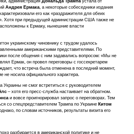
ики, администрация
Дональда Трампа
устала от
вий
Андрея Ермака
, а некоторые собеседники издания
характеризовали его как «раздражителя для обеих
». Хотя при предыдущей администрации США также не
асположены к Ермаку, нынешние власти
нгтон украинскому чиновнику с трудом удалось
тавленными американскими представителями. По
ики после общения с ним задавались вопросом: «Мы не
являл Ермак, он провел переговоры с госсекретарем
ерждает, что встреча была отменена в последний момент,
ме не носила официального характера.
а Украины не смог встретиться с руководителем
йлс
– хотя его пресс-служба настаивает на обратном.
энса
и вовсе проигнорировал запрос о переговорах. Тем
ься со спецпредставителем Трампа по Украине
Китом
однако, по словам источников, результаты визита его
лохо разбирается в американской политике и не