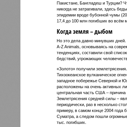
Пакистане, Бангладеш и Турции? Ч
никогда не затрагивали, здесь бе
эпидемии вроде бубонной чумы (200
17,4 до 100 млн погибших во всём м
Когда земля – дыбом
Но это дела давно минувших дней.
A-Z Animals, основываясь на совр
тенденциях, составили свой списо
бедствий, угрожающих человечеству
«Золото» получили землетрясения.
Тихоокеанское вулканическое огне
западное побережье Северной и Юж
расположены на очень активных ли
центральная часть США – причина
Землетрясения средней силы – явле
периодически, раз в несколько стол
примеру, в самом конце 2004 года 
Суматра, а следом пошли огромные
тыс. погибших.