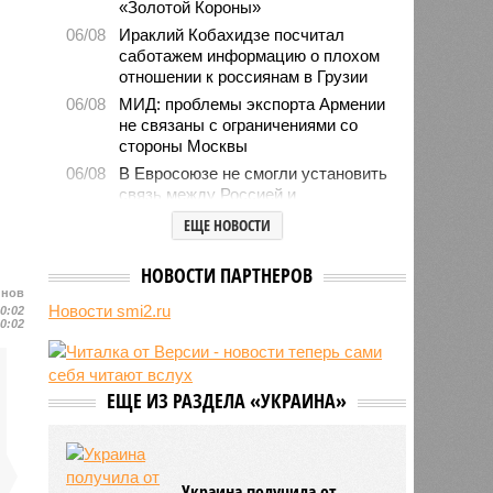
«Золотой Короны»
06/08
Ираклий Кобахидзе посчитал
саботажем информацию о плохом
отношении к россиянам в Грузии
06/08
МИД: проблемы экспорта Армении
не связаны с ограничениями со
стороны Москвы
06/08
В Евросоюзе не смогли установить
связь между Россией и
миграционным кризисом в Сеуте
ЕЩЕ НОВОСТИ
06/08
Ямпольская объяснила причины
проблем с поступлением в
НОВОСТИ ПАРТНЕРОВ
ведущие вузы страны
йнов
Новости smi2.ru
06/08
Euractiv: закрытие границы с
10:02
10:02
Россией спровоцировало спад
экономики Финляндии
06/08
Минобрнауки осенью примет
ЕЩЕ ИЗ РАЗДЕЛА «УКРАИНА»
решение о правилах приёма на
платные места в вузах
Украина получила от