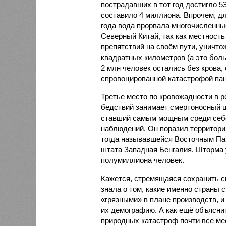
пострадавших в тот год достигло 5
составило 4 миллиона. Впрочем, для
года вода прорвала многочисленны
Северный Китай, так как местность
препятствий на своём пути, уничто
квадратных километров (а это бол
2 млн человек остались без крова,
спровоцированной катастрофой па
Третье место по кровожадности в р
бедствий занимает смертоносный ц
ставший самым мощным среди себе
наблюдений. Он поразил территори
тогда называвшейся Восточным Пак
штата Западная Бенгалия. Шторма 
полумиллиона человек.
Кажется, стремящаяся сохранить с
знала о том, какие именно страны 
«грязными» в плане производств, 
их демографию. А как ещё объяснить
природных катастроф почти все ме