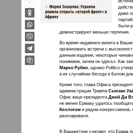
источн
0
Мария Захарова: Украина
дейст
решила открыть «второй фронт» в
даже о
Африке
партий
были р
демонстрируют меньше терпения.
Во время недавнего визита в Ваши
организовать встречи с высокопос
данным издания, некоторые чиновн
понимаем, зачем он здесь». Как за
Марко Рубио
, однако Politico утв
а их случайная беседа в Белом до
Кроме того, глава Офиса президент
администрации Трампа
Сьюзан Уа
Офис вице-президента
Джей Ди В
не менее Ермаку удалось пообщат
Келлогом
и рядом конгрессменов, 
разочаровали.
В Вашингтоне считают, что Ермак п