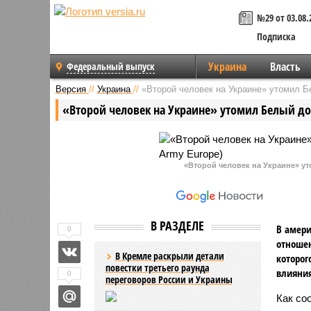
№29 от 03.08.
Подписка
Украина
Власть
Федеральный выпуск
Версия
//
Украина
//
«Второй человек на Украине» утомил 
«Второй человек на Украине» утомил Белый д
«Второй человек на Украине» уто
В РАЗДЕЛЕ
В амери
0
отношен
В Кремле раскрыли детали
которог
повестки третьего раунда
влияния
0
переговоров России и Украины
Как со