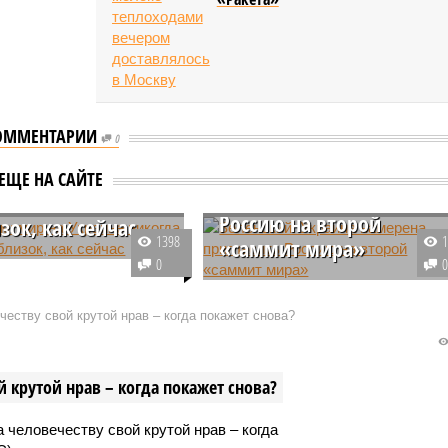
ОММЕНТАРИИ
0
Зеленский: Украина
дом: мир на
ЕЩЕ НА САЙТЕ
намерена пригласить
е никогда не был
Россию на второй
зок, как сейчас
1398
«саммит мира»
остоявшегося сегодня
0
нного брифинга с
Киев пригласит Россию на второ
тами пресс-секретарь
«саммит мира», поскольку на
еству свой крутой нрав – когда покажет снова?
ома Кэролайн Ливитт
этом настаивает Запад. По
заявление на тему
словам президента Украины
ования конфликта на
Владимира Зеленского, это
 крутой нрав – когда покажет снова?
событие состоится в ближайшее
время.