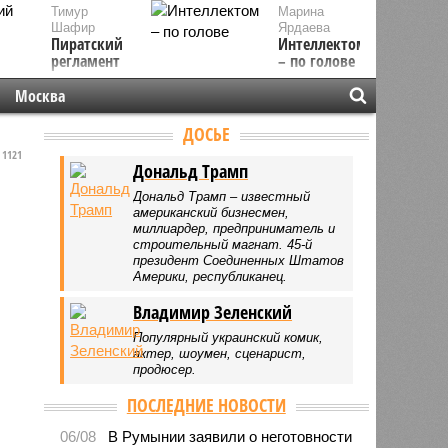
Тимур
Марина
Шафир
Ярдаева
Пиратский
Интеллектом
регламент
– по голове
Москва
ДОСЬЕ
1121
Дональд Трамп
Дональд Трамп – известный
американский бизнесмен,
миллиардер, предприниматель и
строительный магнат. 45-й
президент Соединенных Штатов
Америки, республиканец.
Владимир Зеленский
Популярный украинский комик,
актер, шоумен, сценарист,
продюсер.
ПОСЛЕДНИЕ НОВОСТИ
06/08
В Румынии заявили о неготовности