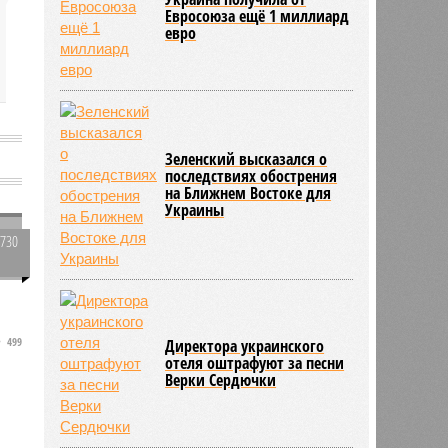
Евросоюза ещё 1 миллиард
евро
Зеленский высказался о
последствиях обострения
на Ближнем Востоке для
Украины
1730
0
й
499
Директора украинского
отеля оштрафуют за песни
Верки Сердючки