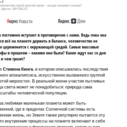
овечеству свой крутой нрав – когда покажет снова?
(фото: АР-ТАСС)
 постоянно вступает в противоречие с нами. Ведь пока она
ся всё на планете держать в балансе, человечество не
о церемонится с окружающей средой. Самые массовые
офы в прошлом – какими они были? Какие ждут нас со дня
 и чем грозят?
аз
Стивена Кинга
, в котором описывались последствия
ного апокалипсиса, искусственно вызванного группой
 этой мерзости». В реальной жизни участия пытливых
ца света может не понадобиться: природа сама
масштабы человеческой популяции.
ша любимая маленькая планета может быть
венной, где в пределах Солнечной системы есть
енная жизнь, но Земля также регулярно пытается эту
что внутренние процессы на планете включают в себя
орологические и физические явления, которые для