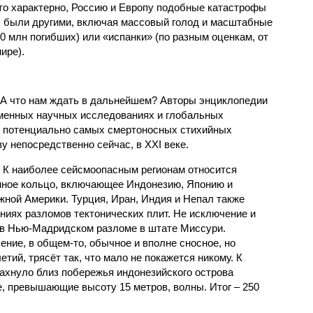
то характерно, Россию и Европу подобные катастрофы
ды были другими, включая массовый голод и масштабные
 млн погибших) или «испанки» (по разным оценкам, от
ире).
 А что нам ждать в дальнейшем? Авторы энциклопедии
еменных научных исследованиях и глобальных
к потенциально самых смертоносных стихийных
 непосредственно сейчас, в XXI веке.
 К наиболее сейсмоопасным регионам относится
нное кольцо, включающее Индонезию, Японию и
ной Америки. Турция, Иран, Индия и Непал также
ниях разломов тектонических плит. Не исключение и
 в Нью-Мадридском разломе в штате Миссури.
ние, в общем-то, обычное и вполне сносное, но
етий, трясёт так, что мало не покажется никому. К
бахнуло близ побережья индонезийского острова
, превышающие высоту 15 метров, волны. Итог – 250