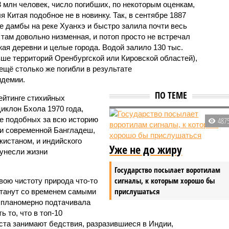
3 млн человек, число погибших, по некоторым оценкам,
 Китая подобное не в новинку. Так, в сентябре 1887
е дамбы на реке Хуанхэ и быстро залила почти весь
 там довольно низменная, и потоп просто не встречал
жая деревни и целые города. Водой залило 130 тыс.
ьше территорий Оренбургской или Кировской областей),
 ещё столько же погибли в результате
ндемии.
ПО ТЕМЕ
ейтинге стихийных
иклон Бхола 1970 года,
 подобных за всю историю
487
и современной Бангладеш,
истаном, и индийского
Уже не до жиру
унесли жизни
Государство посылает воротилам
сигналы, к которым хорошо бы
вою чистоту природа что-то
прислушаться
станут со временем самыми
и планомерно подтачивала
 то, что в топ-10
ста занимают бедствия, разразившиеся в Индии,