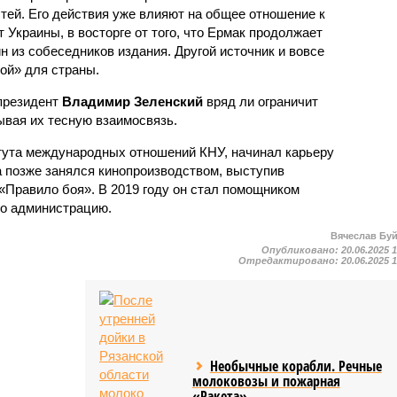
тей. Его действия уже влияют на общее отношение к
от Украины, в восторге от того, что Ермак продолжает
н из собеседников издания. Другой источник и вовсе
ой» для страны.
 президент
Владимир Зеленский
вряд ли ограничит
ывая их тесную взаимосвязь.
тута международных отношений КНУ, начинал карьеру
 а позже занялся кинопроизводством, выступив
Правило боя». В 2019 году он стал помощником
его администрацию.
Вячеслав Бу
Опубликовано:
20.06.2025 
Отредактировано:
20.06.2025 
Необычные корабли. Речные
молоковозы и пожарная
«Ракета»