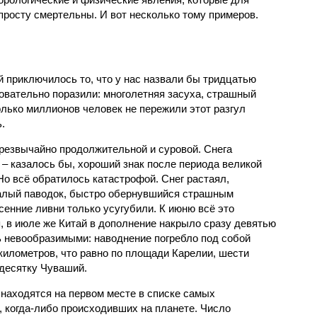
просту смертельны. И вот несколько тому примеров.
й приключилось то, что у нас назвали бы тридцатью
овательно поразили: многолетняя засуха, страшный
олько миллионов человек не пережили этот разгул
.
чрезвычайно продолжительной и суровой. Снега
 – казалось бы, хороший знак после периода великой
Но всё обратилось катастрофой. Снег растаял,
валый паводок, быстро обернувшийся страшным
енние ливни только усугубили. К июню всё это
, в июле же Китай в дополнение накрыло сразу девятью
 невообразимыми: наводнение погребло под собой
километров, что равно по площади Карелии, шести
десятку Чуваший.
 находятся на первом месте в списке самых
 когда-либо происходивших на планете. Число