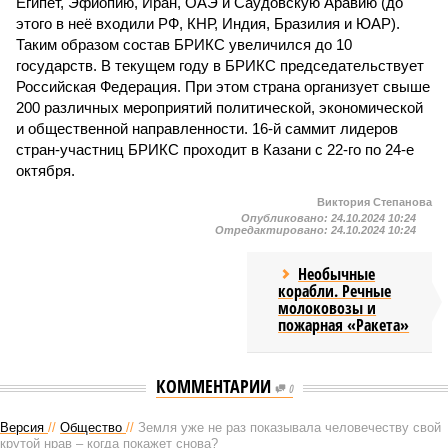
Египет, Эфиопию, Иран, ОАЭ и Саудовскую Аравию (до
этого в неё входили РФ, КНР, Индия, Бразилия и ЮАР).
Таким образом состав БРИКС увеличился до 10
государств. В текущем году в БРИКС председательствует
Российская Федерация. При этом страна организует свыше
200 различных мероприятий политической, экономической
и общественной направленности. 16-й саммит лидеров
стран-участниц БРИКС проходит в Казани с 22-го по 24-е
октября.
Виктория Степанова
Опубликовано:
24.10.2024 10:24
Отредактировано:
24.10.2024 10:24
Необычные
корабли. Речные
молоковозы и
пожарная «Ракета»
КОММЕНТАРИИ
0
Версия
//
Общество
//
Земля уже не раз показывала человечеству свой
крутой нрав – когда покажет снова?