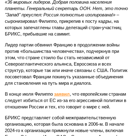
«36 мировых лидеров. Добрая половина населения
планеты. Генеральный секретарь ООН. Нет, это точно
"Запад" преуспел: Россия полностью изолирована!»
–
сыронизировал Филиппо, прикрепив к посту кадры, на
которых запечатлены главы делегаций стран-участниц
БРИКС, прибывшие на саммит.
Лидер партии обвинил Францию в продолжении войны
против «большинства человечества», подчеркнув при
этом, что стране стоило бы стать независимой от
Североатлантического альянса, Евросоюза и всех
структур, которые так или иначе связаны с США. Политик
посоветовал Франции покинуть указанные объединения
для становления на путь мира и диалога.
В конце июля Филиппо
заявил
, что европейским странам
следует избиться от ЕС из-за его агрессивной политики в
отношении России и тех, кто говорит о мире с ней.
БРИКС представляет собой межправительственную
организацию, которая была основана в 2006-м. В начале
2024-го к организации примкнули новые члены, включая