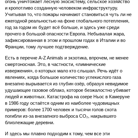
огонь уничтожает лесную экосистему, сельское хозяйство
и кропотливо созданную человеком инфраструктуру.
Учитывая то, что пожары начинают становиться чуть ли не
ежегодной реальностью на фоне глобального потепления,
год за годом их будет всё больше, и здесь уже среди
прочего в большой опасности Европа. Небывалая жара,
зафиксированная в этом и прошлом годах в Италии и во
Франции, тому лучшее подтверждение.
Есть в перечне A-Z Animals и экзотика, впрочем, не менее
смертоносная. Это, в частности, «лимнические
извержения», о которых мало кто слышал. Речь идёт о
явлениях, когда большое количество углекислого газа
внезапно вырывается из глубин озёр, образуя невидимое
удушающее газовое облако, которое безжалостно убивает
людей и животных. Катастрофа на озере Ньос в Камеруне
в 1986 году остаётся одним из наиболее чудовищных
примеров: более 1700 человек и тысячи голов скота
погибли из-за внезапного выброса CO₂, накрывшего
близлежащие деревни.
И здесь мы плавно подходим к тому, чем все эти