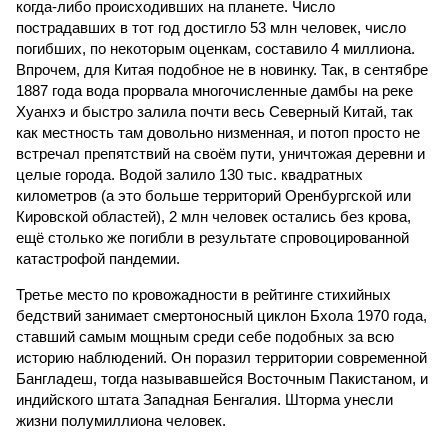
когда-либо происходивших на планете. Число
пострадавших в тот год достигло 53 млн человек, число
погибших, по некоторым оценкам, составило 4 миллиона.
Впрочем, для Китая подобное не в новинку. Так, в сентябре
1887 года вода прорвала многочисленные дамбы на реке
Хуанхэ и быстро залила почти весь Северный Китай, так
как местность там довольно низменная, и потоп просто не
встречал препятствий на своём пути, уничтожая деревни и
целые города. Водой залило 130 тыс. квадратных
километров (а это больше территорий Оренбургской или
Кировской областей), 2 млн человек остались без крова,
ещё столько же погибли в результате спровоцированной
катастрофой пандемии.
Третье место по кровожадности в рейтинге стихийных
бедствий занимает смертоносный циклон Бхола 1970 года,
ставший самым мощным среди себе подобных за всю
историю наблюдений. Он поразил территории современной
Бангладеш, тогда называвшейся Восточным Пакистаном, и
индийского штата Западная Бенгалия. Шторма унесли
жизни полумиллиона человек.