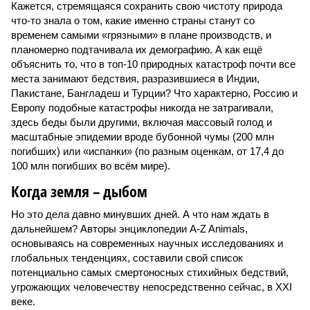
Кажется, стремящаяся сохранить свою чистоту природа
что-то знала о том, какие именно страны станут со
временем самыми «грязными» в плане производств, и
планомерно подтачивала их демографию. А как ещё
объяснить то, что в топ-10 природных катастроф почти все
места занимают бедствия, разразившиеся в Индии,
Пакистане, Бангладеш и Турции? Что характерно, Россию и
Европу подобные катастрофы никогда не затрагивали,
здесь беды были другими, включая массовый голод и
масштабные эпидемии вроде бубонной чумы (200 млн
погибших) или «испанки» (по разным оценкам, от 17,4 до
100 млн погибших во всём мире).
Когда земля – дыбом
Но это дела давно минувших дней. А что нам ждать в
дальнейшем? Авторы энциклопедии A-Z Animals,
основываясь на современных научных исследованиях и
глобальных тенденциях, составили свой список
потенциально самых смертоносных стихийных бедствий,
угрожающих человечеству непосредственно сейчас, в XXI
веке.