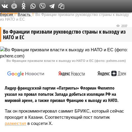
1
0
0
Федеральный выпуск
Версия
//
Власть
//
Во Франции призвали руководство страны к выходу
из НАТО и ЕС
2337
Во Франции призвали руководство страны к выходу из
НАТО и ЕС
Во Франции призвали власти к выходу из НАТО и ЕС (фото: pxhere.com)
Лидер французской партии «Патриоты» Флориан Филиппо
указал на провал попыток Запада добиться изоляции РФ на
мировой арене, а также призвал Францию к выходу из НАТО.
Так он прокомментировал саммит БРИКС, который сейчас
проходит в Казани. Соответствующий пост политик
разместил
в соцсети Х.