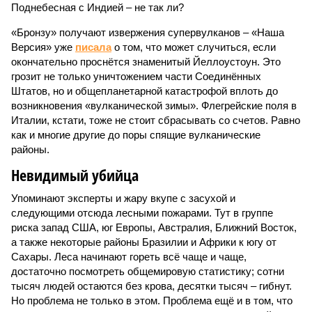
Поднебесная с Индией – не так ли?
«Бронзу» получают извержения супервулканов – «Наша
Версия» уже
писала
о том, что может случиться, если
окончательно проснётся знаменитый Йеллоустоун. Это
грозит не только уничтожением части Соединённых
Штатов, но и общепланетарной катастрофой вплоть до
возникновения «вулканической зимы». Флегрейские поля в
Италии, кстати, тоже не стоит сбрасывать со счетов. Равно
как и многие другие до поры спящие вулканические
районы.
Невидимый убийца
Упоминают эксперты и жару вкупе с засухой и
следующими отсюда лесными пожарами. Тут в группе
риска запад США, юг Европы, Австралия, Ближний Восток,
а также некоторые районы Бразилии и Африки к югу от
Сахары. Леса начинают гореть всё чаще и чаще,
достаточно посмотреть общемировую статистику; сотни
тысяч людей остаются без крова, десятки тысяч – гибнут.
Но проблема не только в этом. Проблема ещё и в том, что