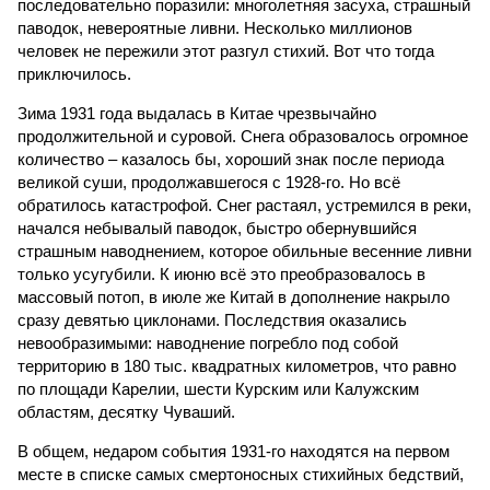
последовательно поразили: многолетняя засуха, страшный
паводок, невероятные ливни. Несколько миллионов
человек не пережили этот разгул стихий. Вот что тогда
приключилось.
Зима 1931 года выдалась в Китае чрезвычайно
продолжительной и суровой. Снега образовалось огромное
количество – казалось бы, хороший знак после периода
великой суши, продолжавшегося с 1928-го. Но всё
обратилось катастрофой. Снег растаял, устремился в реки,
начался небывалый паводок, быстро обернувшийся
страшным наводнением, которое обильные весенние ливни
только усугубили. К июню всё это преобразовалось в
массовый потоп, в июле же Китай в дополнение накрыло
сразу девятью циклонами. Последствия оказались
невообразимыми: наводнение погребло под собой
территорию в 180 тыс. квадратных километров, что равно
по площади Карелии, шести Курским или Калужским
областям, десятку Чуваший.
В общем, недаром события 1931-го находятся на первом
месте в списке самых смертоносных стихийных бедствий,