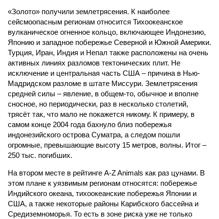
«Золото» получили землетрясения. К наиболее
сейсмоопасным регионам относится Тихоокеанское
вулканическое огненное кольцо, включающее Индонезию,
Японию и западное побережье Северной и Южной Америки.
Турция, Иран, Индия и Непал также расположены на очень
активных линиях разломов тектонических плит. Не
исключение и центральная часть США – причина в Нью-
Мадридском разломе в штате Миссури. Землетрясения
средней силы – явление, в общем-то, обычное и вполне
сносное, но периодически, раз в несколько столетий,
трясёт так, что мало не покажется никому. К примеру, в
самом конце 2004 года бахнуло близ побережья
индонезийского острова Суматра, а следом пошли
огромные, превышающие высоту 15 метров, волны. Итог –
250 тыс. погибших.
На втором месте в рейтинге A-Z Animals как раз цунами. В
этом плане к уязвимым регионам относятся: побережье
Индийского океана, тихо­океанские побережья Японии и
США, а также некоторые районы Карибского бассейна и
Средиземноморья. То есть в зоне риска уже не только