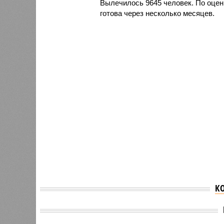
Вылечилось 9645 человек. По оцен
готова через несколько месяцев.
К
Трамп 
Бывшие министры
в США 
обороны Китая
для на