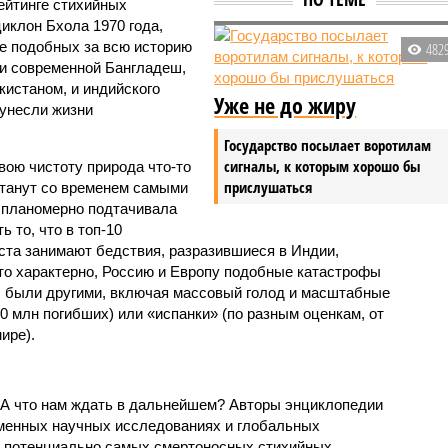
ейтинге стихийных
иклон Бхола 1970 года,
 подобных за всю историю
482
и современной Бангладеш,
истаном, и индийского
Уже не до жиру
унесли жизни
Государство посылает воротилам
сигналы, к которым хорошо бы
вою чистоту природа что-то
прислушаться
станут со временем самыми
и планомерно подтачивала
 то, что в топ-10
ста занимают бедствия, разразившиеся в Индии,
то характерно, Россию и Европу подобные катастрофы
ды были другими, включая массовый голод и масштабные
 млн погибших) или «испанки» (по разным оценкам, от
ире).
 А что нам ждать в дальнейшем? Авторы энциклопедии
еменных научных исследованиях и глобальных
к потенциально самых смертоносных стихийных