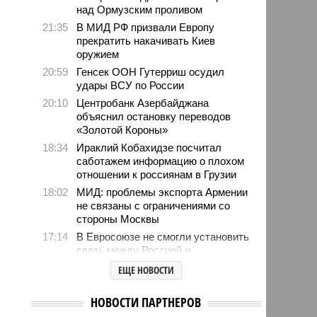
над Ормузским проливом
21:35
В МИД РФ призвали Европу
прекратить накачивать Киев
оружием
20:59
Генсек ООН Гутерриш осудил
удары ВСУ по России
20:10
Центробанк Азербайджана
объяснил остановку переводов
«Золотой Короны»
18:34
Ираклий Кобахидзе посчитал
саботажем информацию о плохом
отношении к россиянам в Грузии
18:02
МИД: проблемы экспорта Армении
не связаны с ограничениями со
стороны Москвы
17:14
В Евросоюзе не смогли установить
связь между Россией и
миграционным кризисом в Сеуте
ЕЩЕ НОВОСТИ
16:01
Ямпольская объяснила причины
проблем с поступлением в
НОВОСТИ ПАРТНЕРОВ
ведущие вузы страны