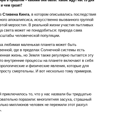
 и чем грозят?
аз
Стивена Кинга
, в котором описывались последствия
ного апокалипсиса, искусственно вызванного группой
 этой мерзости». В реальной жизни участия пытливых
ца света может не понадобиться: природа сама
масштабы человеческой популяции.
ша любимая маленькая планета может быть
венной, где в пределах Солнечной системы есть
енная жизнь, но Земля также регулярно пытается эту
что внутренние процессы на планете включают в себя
орологические и физические явления, которые для
просту смертельны. И вот несколько тому примеров.
й приключилось то, что у нас назвали бы тридцатью
овательно поразили: многолетняя засуха, страшный
олько миллионов человек не пережили этот разгул
.