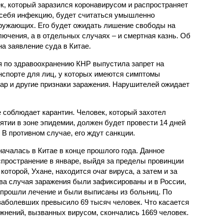
к, который заразился коронавирусом и распространяет
 себя инфекцию, будет считаться умышленно
ружающих. Его будет ожидать лишение свободы на
ключения, а в отдельных случаях – и смертная казнь. Об
а заявление суда в Китае.
 по здравоохранению КНР выпустила запрет на
спорте для лиц, у которых имеются симптомы
жар и другие признаки заражения. Нарушителей ожидает
е соблюдает карантин. Человек, который захотел
ятии в зоне эпидемии, должен будет провести 14 дней
В противном случае, его ждут санкции.
ачалась в Китае в конце прошлого года. Данное
пространение в январе, выйдя за пределы провинции
оторой, Ухане, находится очаг вируса, а затем и за
Два случая заражения были зафиксированы и в России,
 прошли лечение и были выписаны из больниц. По
заболевших превысило 69 тысяч человек. Что касается
жнений, вызванных вирусом, скончались 1669 человек.