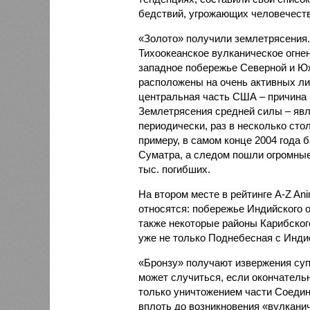
бедствий, угрожающих человечеству
«Золото» получили землетрясения.
Тихоокеанское вулканическое огне
западное побережье Северной и Юж
расположены на очень активных ли
центральная часть США – причина
Землетрясения средней силы – явле
периодически, раз в несколько стол
примеру, в самом конце 2004 года 
Суматра, а следом пошли огромные
тыс. погибших.
На втором месте в рейтинге A-Z An
относятся: побережье Индийского о
также некоторые районы Карибского
уже не только Поднебесная с Индие
«Бронзу» получают извержения су
может случиться, если окончатель
только уничтожением части Соеди
вплоть до возникновения «вулканич