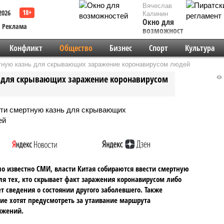
Вячеслав
2026
Калинин
Окно для
Реклама
возможностей
Конфликт
Общество
Бизнес
Спорт
Культура
тную казнь для скрывающих заражение коронавирусом людей
ь для скрывающих заражение коронавирусом
ло известно СМИ, власти Китая собираются ввести смертную
ля тех, кто скрывает факт заражения коронавирусом либо
т сведения о состоянии другого заболевшего. Также
ие хотят предусмотреть за утаивание маршрута
ижений.