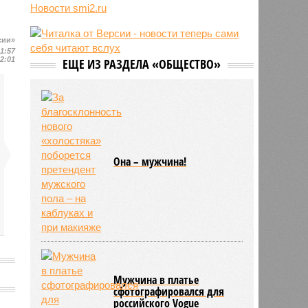
Новости smi2.ru
15:23
Euractiv: закрытие границы с
Россией спровоцировало спад
экономики Финляндии
сии»
13:44
Минобрнауки осенью примет
11:57
12:01
ЕЩЕ ИЗ РАЗДЕЛА «ОБЩЕСТВО»
решение о правилах приёма на
платные места в вузах
Она – мужчина!
Мужчина в платье
сфотографировался для
российского Vogue