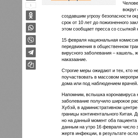
Челове
1
вокруг
создавшим угрозу безопасности ок
срок от 10 лет до пожизненного за
этом сообщает пресса со ссылкой н
15 февраля национальная комиссия
передвижения в общественном тран
вирусного заболевания – кашель, 
наказаание.
Строгие меры ожидают и тех, кто н
поучаствовать в массовом меропри
дома или под наблюдением врачей. 
Напомним, вспышка коронавируса н
заболевание получило широкое рас
Хубэй, в административном центре к
границы континентального Китая. 
но на данный момент оба пациента
данным на утро 16 февраля число 
жертв инфекции, в результате осло