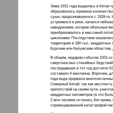
Зима 1931 года выдалась в Китае 
образовалось огромное количество
суши, продолжавшегося с 1928-го. 
устремился в реки, начался небы
наводнением, которое обильные вес
преобразовалось в массовый потоп
циклонами. Последствия оказались
территорию в 180 тыс. квадратных 
Курским или Калужским областям, 
В общем, недаром события 1931-го
смертоносных стихийных бедствий,
пострадавших в тот год достигло 5
составило 4 миллиона. Впрочем, для
года вода прорвала многочисленны
Северный Китай, так как местность
препятствий на своём пути, уничто
квадратных километров (а это бол
2 млн человек остались без крова,
спровоцированной катастрофой па