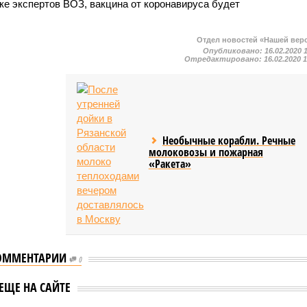
ке экспертов ВОЗ, вакцина от коронавируса будет
Отдел новостей «Нашей вер
Опубликовано:
16.02.2020 
Отредактировано:
16.02.2020 
Необычные корабли. Речные
молоковозы и пожарная
«Ракета»
ОММЕНТАРИИ
Володин: для отмены
0
предложил ввести
моратория на смертную
смертную казнь
ЕЩЕ НА САЙТЕ
казнь не нужен
ркодилеров и