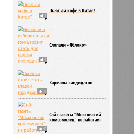
Пьют ли кофе в Китае?
1
Слопали «Яблоко»
1
Карманы кандидатов
18
Сайт газеты "Московский
комсомолец" не работает
93