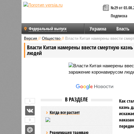
№29 от 03.08.
Подписка
Украина
Власть
Федеральный выпуск
Версия
//
Общество
//
Власти Китая намерены ввести смер
Власти Китая намерены ввести смертную казн
людей
В РАЗДЕЛЕ
Как ста
1
казнь д
Когда все растает
искажае
наказан
0
передв
Реанимация трамваю