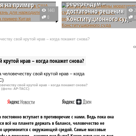
референдум –
ся на пример
достаточно решения
1443
0
Конституционного суда
т США Дональд Трамп
стречи с губернаторами
После теракта в «Крокус Сити
их штатов предложил
Холле», унесшего жизни
еству свой крутой нрав – когда покажет снова?
еть возможность
десятков человек, в России
 смертной казни для
вновь подняли вопрос о снятии
говцев. Об этом
моратория на смертную казнь. П
 крутой нрав – когда покажет снова?
 новостной портал
словам спикера Госдумы
m The States.
Вячеслава Володина, для этого
достаточно решения
Конституционного суда.
овечеству свой крутой нрав – когда покажет снова?
(фото: АР-ТАСС)
 постоянно вступает в противоречие с нами. Ведь пока она
ся всё на планете держать в балансе, человечество не
о церемонится с окружающей средой. Самые массовые
офы в прошлом – какими они были? Какие ждут нас со дня