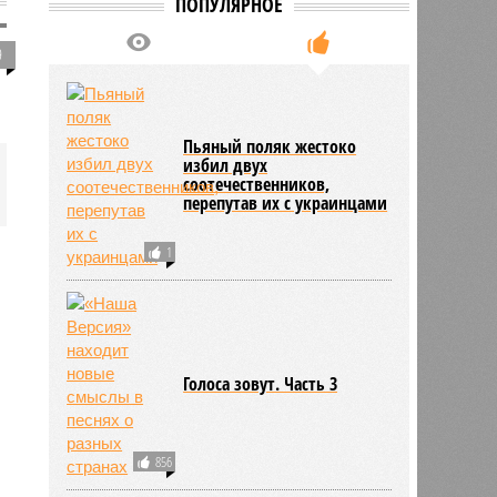
ПОПУЛЯРНОЕ
9
Пьяный поляк жестоко
избил двух
соотечественников,
перепутав их с украинцами
1
Голоса зовут. Часть 3
856