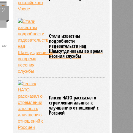
2134
0
Стали известны
подробности
издевательств над
432
Шамсутдиновым во время
о
несения службы
Генсек НАТО рассказал о
стремлении альянса к
улучшению отношений с
Россией