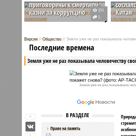
приговорены к смертной
сослал
899
казни за коррупцию
Китая
0
Экс-министры обороны Китая
Президен
Вэй Фэнхэ и Ли Шанфу были
в ходе в
приговорены к смертной казни с
нескольк
Версия
//
Общество
//
Земля уже не раз показывала человеч
возможностью отсрочки
рассмотр
Последние времена
исполнения наказания на два
введения
года. Они были уличены в
наркотор
Земля уже не раз показывала человечеству свой
коррупции.
сообщает
News Fro
Земля уже не раз показывала чел
В РАЗДЕЛЕ
Природа
0
стремит
Право на память
особенн
катастр
0