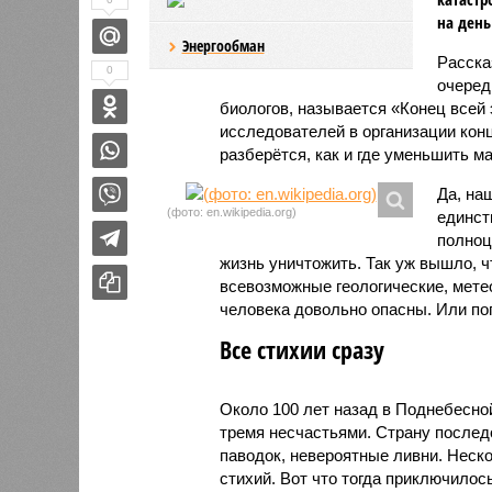
на день
Энергообман
Расск
0
очеред
биологов, называется «Конец всей
исследователей в организации кон
разберётся, как и где уменьшить 
Да, на
(фото: en.wikipedia.org)
единст
полноц
жизнь уничтожить. Так уж вышло, 
всевозможные геологические, мете
человека довольно опасны. Или по
Все стихии сразу
Около 100 лет назад в Поднебесно
тремя несчастьями. Страну послед
паводок, невероятные ливни. Неск
стихий. Вот что тогда приключилось