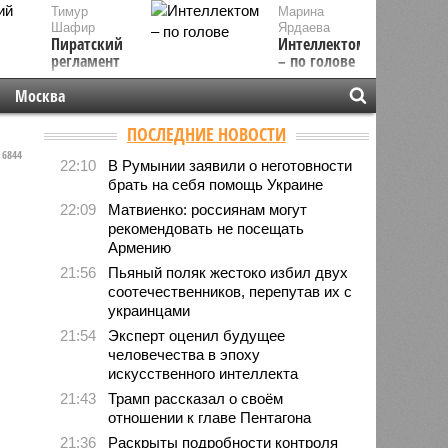
Тимур
Марина
Шафир
Ярдаева
Пиратский
Интеллектом
регламент
– по голове
Москва
ПОСЛЕДНИЕ НОВОСТИ
6844
22:10
В Румынии заявили о неготовности
брать на себя помощь Украине
22:09
Матвиенко: россиянам могут
рекомендовать не посещать
Армению
21:56
Пьяный поляк жестоко избил двух
соотечественников, перепутав их с
украинцами
21:54
Эксперт оценил будущее
человечества в эпоху
искусственного интеллекта
21:43
Трамп рассказал о своём
отношении к главе Пентагона
21:36
Раскрыты подробности контроля