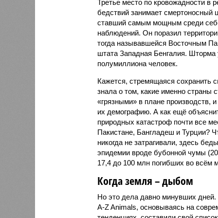
Третье место по кровожадности в р
бедствий занимает смертоносный ц
ставший самым мощным среди себе
наблюдений. Он поразил территори
тогда называвшейся Восточным Пак
штата Западная Бенгалия. Шторма 
полумиллиона человек.
Кажется, стремящаяся сохранить с
знала о том, какие именно страны 
«грязными» в плане производств, 
их демографию. А как ещё объяснить
природных катастроф почти все ме
Пакистане, Бангладеш и Турции? Ч
никогда не затрагивали, здесь бе
эпидемии вроде бубонной чумы (200
17,4 до 100 млн погибших во всём м
Когда земля – дыбом
Но это дела давно минувших дней.
A-Z Animals, основываясь на совр
тенденциях, составили свой списо