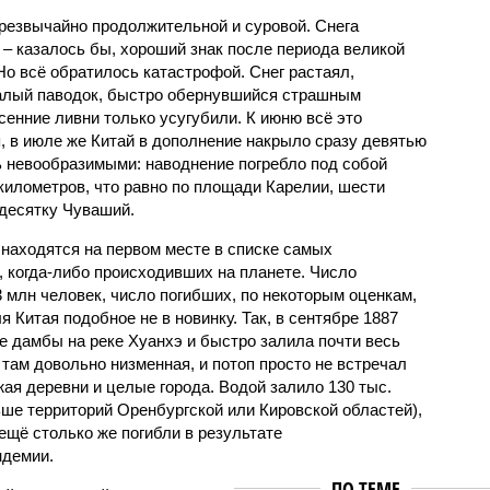
чрезвычайно продолжительной и суровой. Снега
 – казалось бы, хороший знак после периода великой
Но всё обратилось катастрофой. Снег растаял,
валый паводок, быстро обернувшийся страшным
енние ливни только усугубили. К июню всё это
, в июле же Китай в дополнение накрыло сразу девятью
 невообразимыми: наводнение погребло под собой
километров, что равно по площади Карелии, шести
десятку Чуваший.
 находятся на первом месте в списке самых
 когда-либо происходивших на планете. Число
3 млн человек, число погибших, по некоторым оценкам,
 Китая подобное не в новинку. Так, в сентябре 1887
е дамбы на реке Хуанхэ и быстро залила почти весь
 там довольно низменная, и потоп просто не встречал
жая деревни и целые города. Водой залило 130 тыс.
ьше территорий Оренбургской или Кировской областей),
 ещё столько же погибли в результате
ндемии.
ПО ТЕМЕ