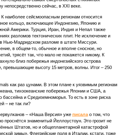
 непосредственно сейчас, в XXI веке.
 К наиболее сейсмоопасным регионам относится
нное кольцо, включающее Индонезию, Японию и
ной Америки. Турция, Иран, Индия и Непал также
ниях разломов тектонических плит. Не исключение и
 в Нью-Мадридском разломе в штате Миссури.
ние, в общем-то, обычное и вполне сносное, но
етий, трясёт так, что мало не покажется никому. К
бахнуло близ побережья индонезийского острова
, превышающие высоту 15 метров, волны. Итог – 250
imals как раз цунами. В этом плане к уязвимым регионам
кеана, тихо­океанские побережья Японии и США, а
 бассейна и Средиземноморья. То есть в зоне риска
й – не так ли?
первулканов – «Наша Версия» уже
писала
о том, что
но проснётся знаменитый Йеллоустоун. Это грозит не
нённых Штатов, но и общепланетарной катастрофой
еской зимы». Флегрейские поля в Италии, кстати, тоже