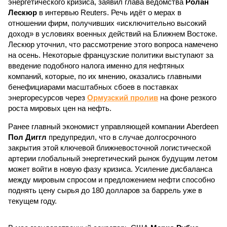
энергетического кризиса, заявил глава ведомства
Ролан
Лескюр
в интервью Reuters. Речь идёт о мерах в
отношении фирм, получивших «исключительно высокий
доход» в условиях военных действий на Ближнем Востоке.
Лескюр уточнил, что рассмотрение этого вопроса намечено
на осень. Некоторые французские политики выступают за
введение подобного налога именно для нефтяных
компаний, которые, по их мнению, оказались главными
бенефициарами масштабных сбоев в поставках
энергоресурсов через
Ормузский пролив
на фоне резкого
роста мировых цен на нефть.
Ранее главный экономист управляющей компании Aberdeen
Пол Диггл
предупредил, что в случае долгосрочного
закрытия этой ключевой ближневосточной логистической
артерии глобальный энергетический рынок будущим летом
может войти в новую фазу кризиса. Усиление дисбаланса
между мировым спросом и предложением нефти способно
поднять цену сырья до 180 долларов за баррель уже в
текущем году.