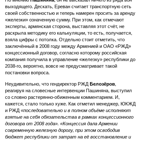
выходящего. Дескать, Ереван считает транспортную сеть
своей собственностью и теперь намерен просить за аренду
«железки» означенную сумму. При этом, как отмечают
эксперты, армянская сторона, выставляя этот счёт, не
раскрыла методику его калькуляции, то есть, получается,
взяла цифры с потолка. Отдельно стоит отметить, что
заключённый в 2008 году между Арменией и ОАО «РЖД»
концессионный договор, согласно которому российская
компания получила в управление «железку» республики до
2038-го, вероятно, вовсе не предусматривает такой
постановки вопроса.
Неудивительно, что гендиректор РЖД
Белозёров
,
реагируя на словесные интервенции Пашиняна, выступил
со словно растерянно-обиженным комментарием. И,
кажется, стало только хуже. Как отметил менеджер, ЮКЖД
и РЖД
«последовательно и в полном объёме исполняют
взятые на себя обязательства в рамках концессионного
договора от 2008 года». «Концессия дала Армении
современную железную дорогу, при этом освободив
бюджет республики от затрат на её восстановление и