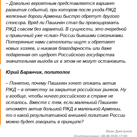
– Довольно вероятным представляется вариант
развития событий, при котором после ухода РЖД
железные дороги Армении быстро обретут другого
спонсора. Вряд ли Пашинян стал бы провоцировать
РЖД совсем без гарантий. В сущности, это очередной
и привычный уже «слив» России бывшими союзниками.
Потерянные нами сателлиты ищут и обретают
новых хозяев, и никакая благодарность или даже
подаренная от щедрот Российского государства
значительная выгода их в этом не могут остановить.
Юрий Баранчик, политолог
– Понятно, почему Пашинян хочет отжать актив
РЖД – в отместку за закрытие российских рынков. Ну
и вообще, чтобы ничего российского в стране не
осталось. Вместе с тем, если маленький Пашинян
отожмёт актив большой РЖД в маленькой Армении,
то о какой результативной внешней политике России
можно будет говорить в принципе?
Иван Дмитриев
Опубликовано:
08.08.2026 17:00