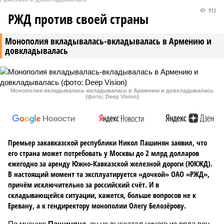
913
РЖД против своей страны
Монополия вкладывалась-вкладывалась в Армению и
довкладывалась
Монополия вкладывалась-вкладывалась в Армению и довкладывалась
(фото: Deep Vision)
Премьер закавказской республики Никол Пашинян заявил, что
его страна может потребовать у Москвы до 2 млрд долларов
ежегодно за аренду Южно-Кавказской железной дороги (ЮКЖД).
В настоящий момент та эксплуатируется «дочкой» ОАО «РЖД»,
причём исключительно за российский счёт. И в
складывающейся ситуации, кажется, больше вопросов не к
Еревану, а к гендиректору монополии Олегу Белозёрову.
По мнению
Пашиняна
, он не высказал ничего из ряда вон