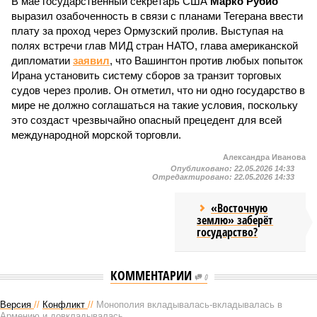
В мае государственный секретарь США
Марко Рубио
выразил озабоченность в связи с планами Тегерана ввести
плату за проход через Ормузский пролив. Выступая на
полях встречи глав МИД стран НАТО, глава американской
дипломатии
заявил
, что Вашингтон против любых попыток
Ирана установить систему сборов за транзит торговых
судов через пролив. Он отметил, что ни одно государство в
мире не должно соглашаться на такие условия, поскольку
это создаст чрезвычайно опасный прецедент для всей
международной морской торговли.
Александра Иванова
Опубликовано:
22.05.2026 14:33
Отредактировано:
22.05.2026 14:33
«Восточную
землю» заберёт
государство?
КОММЕНТАРИИ
0
Версия
//
Конфликт
//
Монополия вкладывалась-вкладывалась в
Армению и довкладывалась