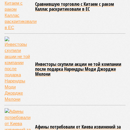
практически не видно. По
информации
из профильных
порталов, первую очередь ЖК строители обещают сдать к
декабрю 2026 г., вторую – к марту 2028-го. Но никто при
этом из кураторов стройки не задается вопросом: как эти
сроки должны материализоваться? На строительной
площадке, по свидетельствам дольщиков, регулярно
бывающих у забора, какая-либо техника отсутствует. Ни
бетононасосов, ни работающих кранов, ни признаков
мобилизации подрядчиков. При том, что до «декабря 2026»
осталось менее полугода.
Если в «Сказочном лесу» техзаказчик публично
отчитывался о поэтапной готовности – 90%, затем 97%, с
конкретными инженерными работами (усиление
монолитных конструкций, устранение проектных ошибок) –
то по «Станции Л» подобной публичной отчётности
дольщики не видят. Ни Capital Group, ни кураторы
строительства не подтверждают ни соблюдения графика
строительства, ни объёма фактически выполненных работ.
Напрашивается закономерный вопрос: если