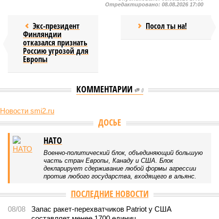
Отредактировано:
08.08.2026 17:00
Экс-президент
Посол ты на!
Финляндии
отказался признать
Россию угрозой для
Европы
КОММЕНТАРИИ
0
Новости smi2.ru
Версия
//
Конфликт
//
В нескольких станциях от уже сданного
«Сказочного леса» пайщики ЖК «Станция Л» продолжают ждать от
компании Capital Group начала реальной достройки
539
«Станция ожидания» для дольщиков
В нескольких станциях от уже сданного «Сказочного
леса» пайщики ЖК «Станция Л» продолжают ждать от
компании Capital Group начала реальной достройки