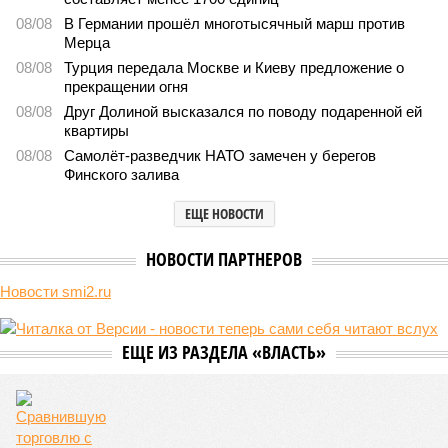
В нескольких станциях от уже сданного «Сказочного леса» пайщики ЖК
«Станция Л» продолжают ждать от компании Capital Group начала
реальной достройки (изображение сгенерировано ИИ)
Пока в Ярославском районе СВАО дольщики «Сказочного леса»
уже получают ключи – в мае 2026 года были получены
заключение о соответствии проектной документации и
разрешение на ввод жилищного комплекса в эксплуатацию –
совсем недалеко, в паре станций метро южнее, на Люблинской
улице, картина, можно сказать, прямо противоположная.
Сюжет:
Недвижимость
ЖК «Светлый мир «Станция Л»: та же группа компаний-
банкрот Seven Suns Development, та же
анонсированная
схема достройки через Capital Group осенью 2024 года, но
за прошедшие два года результатов, по словам дольщиков,