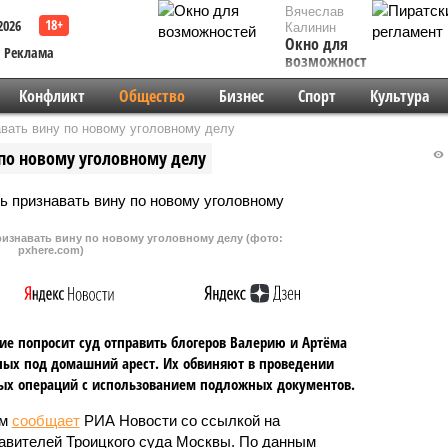
Вячеслав
2026
Калинин
Окно для
Реклама
возможностей
Конфликт
Общество
Бизнес
Спорт
Культура
вать вину по новому уголовному делу
 по новому уголовному делу
ризнавать вину по новому уголовному делу (фото:
pxhere.com)
ие попросит суд отправить блогеров Валерию и Артёма
ых под домашний арест. Их обвиняют в проведении
ых операций с использованием подложных документов.
ом
сообщает
РИА Новости со ссылкой на
авителей Троицкого суда Москвы. По данным