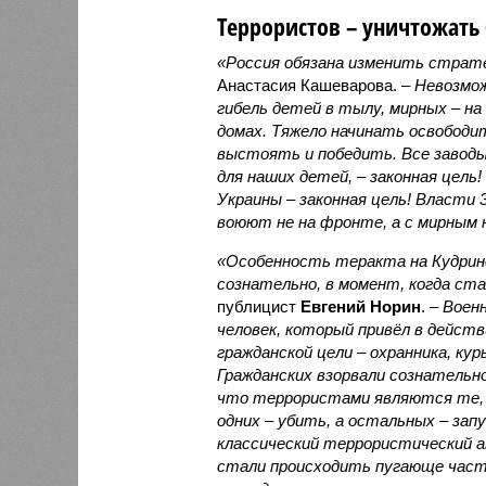
Террористов – уничтожать 
«Россия обязана изменить страт
Анастасия Кашеварова. –
Невозмо
гибель детей в тылу, мирных – на 
домах. Тяжело начинать освободи
выстоять и победить. Все заводы
для наших детей, – законная цель!
Украины – законная цель! Власти 
воюют не на фронте, а с мирным 
«Особенность теракта на Кудринс
сознательно, в момент, когда ста
публицист
Евгений Норин
. –
Военн
человек, который привёл в дейст
гражданской цели – охранника, ку
Гражданских взорвали сознательно
что террористами являются те, 
одних – убить, а остальных – зап
классический террористический 
стали происходить пугающе част