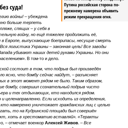
Путина российская сторона по-
без суда!
прежнему намерена объявить
режим прекращения огня.
егию войны!
– убеждена
жно больше терпеть
пляже, спящих – у себя в
тельную войну, но ещё тяжелее продолжить её,
 в Европе, выпускающие боеприпасы, несущие смерть
 Вся логистика Украины – законная цель! Все заводы
Запада убивают наших детей руками Украины. Но они
населением»
. В том-то и дело.
кой состоит в том, что подрыв был произведён
ло ясно, что бомбу сейчас найдут,
– разъясняет
ых в этот момент рядом не было. Таким образом,
вие бомбу, совершил сознательный подрыв чисто
рьера и тех отдыхающих, кто находился рядом.
 и целенаправленно. Если исходить из определения,
кто намеренно уничтожает гражданских лиц с целью
угать, то на Кудринской площади был совершён
акт, хоть в хрестоматию вставляй». «Теракты
о,
– отмечает военкор
Алексей Живов
. –
Все