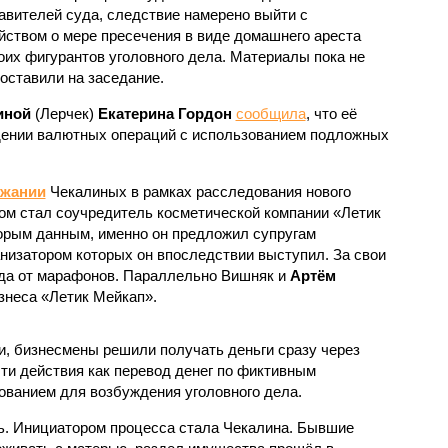
авителей суда, следствие намерено выйти с
йством о мере пресечения в виде домашнего ареста
оих фигурантов уголовного дела. Материалы пока не
оставили на заседание.
иной
(Лерчек)
Екатерина Гордон
сообщила
, что её
едении валютных операций с использованием подложных
ржании
Чекалиных в рамках расследования нового
том стал соучредитель косметической компании «Летик
торым данным, именно он предложил супругам
низатором которых он впоследствии выступил. За свои
ода от марафонов. Параллельно Вишняк и
Артём
знеса «Летик Мейкап».
, бизнесмены решили получать деньги сразу через
ти действия как перевод денег по фиктивным
ованием для возбуждения уголовного дела.
сь. Инициатором процесса стала Чекалина. Бывшие