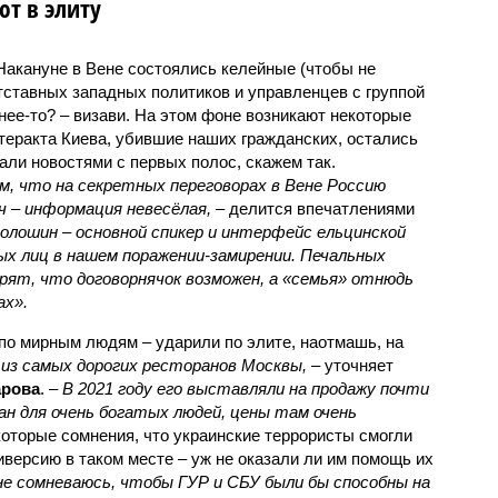
т в элиту
 Накануне в Вене состоялись келейные (чтобы не
тставных западных политиков и управленцев с группой
чнее-то? – визави. На этом фоне возникают некоторые
теракта Киева, убившие наших гражданских, остались
али новостями с первых полос, скажем так.
, что на секретных переговорах в Вене Россию
 – информация невесёлая,
– делится впечатлениями
олошин – основной спикер и интерфейс ельцинской
ых лиц в нашем поражении-замирении. Печальных
верят, что договорнячок возможен, а «семья» отнюдь
ах».
о по мирным людям – ударили по элите, наотмашь, на
 из самых дорогих ресторанов Москвы,
– уточняет
арова
. –
В 2021 году его выставляли на продажу почти
ан для очень богатых людей, цены там очень
которые сомнения, что украинские террористы смогли
версию в таком месте – уж не оказали ли им помощь их
не сомневаюсь, чтобы ГУР и СБУ были бы способны на