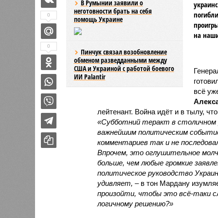
В Румынии заявили о
украин
неготовности брать на себя
погибли
0
помощь Украине
проигры
на наши
0
Пинчук связал возобновление
обменом разведданными между
США и Украиной с работой боевого
Генера
ИИ Palantir
готови
всё уж
Алекс
лейтенант. Война идёт и в тылу, чт
«Субботний теракт в столичном р
важнейшим политическим событие
комментариев так и не последовал
Впрочем, это оглушительное молч
больше, чем любые громкие заявл
политическое руководство Украин
удивляет,
– в тон Мардану изумля
произойти, чтобы это всё-таки 
логичному решению?»