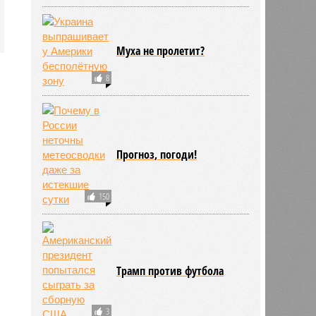
Муха не пролетит?
8
Прогноз, погоди!
150
Трамп против футбола
3