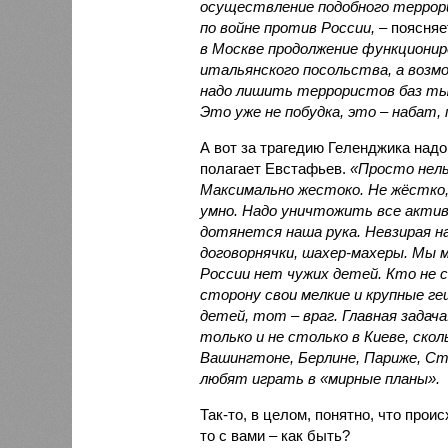
осуществление подобного террор
по войне против России,
– поясняе
в Москве продолжение функциониро
итальянского посольства, а возмо
надо лишить террористов баз ты
Это уже не побудка, это – набат,
А вот за трагедию Геленджика надо
полагает Евстафьев.
«Просто нел
Максимально жестоко. Не жёстко,
умно. Надо уничтожить все актив
дотянется наша рука. Невзирая н
договорнячки, шахер-махеры. Мы 
России нет чужих детей. Кто не 
сторону свои мелкие и крупные 
детей, тот – враг. Главная задач
только и не столько в Киеве, скол
Вашингтоне, Берлине, Париже, Ста
любят играть в «мирные планы».
Так-то, в целом, понятно, что проис
то с вами – как быть?