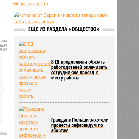
Усольцевых и других людей
Новости smi2.ru
10:51
Голливуд тайно внедряет ИИ
вопреки бунту звёзд и
забастовкам
ЕЩЕ ИЗ РАЗДЕЛА «ОБЩЕСТВО»
10:48
Экс-глава сирийской разведки
нашёлся в России
нова
16:24
16:24
В ГД предложили обязать
работодателей оплачивать
сотрудникам проезд к
месту работы
Граждане Польши захотели
провести референдум по
абортам