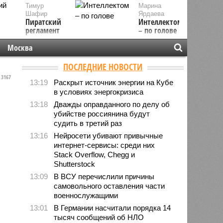
Тимур
Марина
Шафир
Ярдаева
Пиратский
Интеллектом
регламент
– по голове
Москва
ПОСЛЕДНИЕ НОВОСТИ
3167
13:19
Раскрыт источник энергии на Кубе
в условиях энергокризиса
13:18
Дважды оправданного по делу об
убийстве россиянина будут
судить в третий раз
13:16
Нейросети убивают привычные
интернет-сервисы: среди них
Stack Overflow, Chegg и
Shutterstock
13:09
В ВСУ перечислили причины
самовольного оставления части
военнослужащими
13:01
В Германии насчитали порядка 14
тысяч сообщений об НЛО