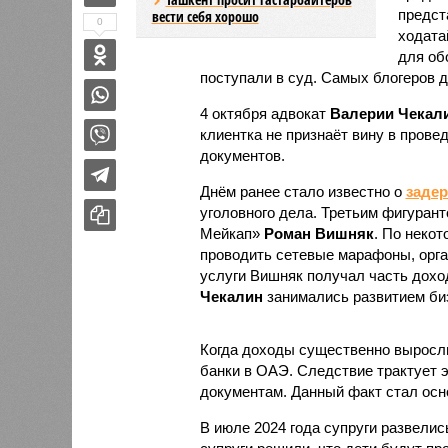
предст
вести себя хорошо
0
ходата
для об
поступали в суд. Самых блогеров д
4 октября адвокат
Валерии Чекал
клиентка не признаёт вину в пров
документов.
Днём ранее стало известно о
заде
уголовного дела. Третьим фигуран
Мейкап»
Роман Вишняк
. По неко
проводить сетевые марафоны, орга
услуги Вишняк получал часть дох
Чекалин
занимались развитием би
Когда доходы существенно выросли
банки в ОАЭ. Следствие трактует э
документам. Данный факт стал осн
В июле 2024 года супруги развели