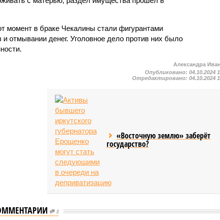
роживать с матерью, раздел имущества прошёл в
тот момент в браке Чекалины стали фигурантами
в и отмывании денег. Уголовное дело против них было
ности.
Александра Ива
Опубликовано:
04.10.2024 
Отредактировано:
04.10.2024 
«Восточную землю» заберёт
государство?
ОММЕНТАРИИ
0
Президент Грузии