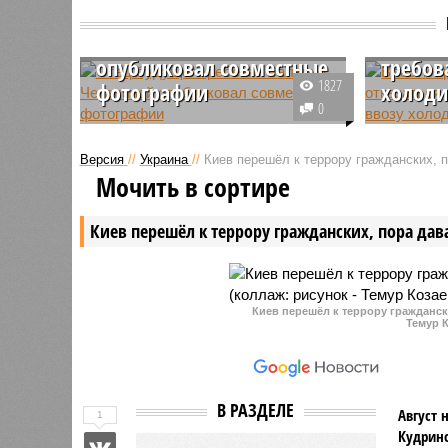
Отец будущего ребёнка
Власти
Валерии Чекалиной
отказа
опубликовал совместные
требов
1827
фотографии
холоди
0
Луис Сквиччиарини, тренер по
ФТС Росс
танцам и отец будущего ребёнка
ужесточа
Версия
//
Украина
//
Киев перешёл к террору гражданских, 
известной блогерши Валерии
товаров с
Мочить в сортире
Чекалиной (Лерчек), опубликовал
упростит
фотографии, на которых
импортер
Киев перешёл к террору гражданских, пора дав
запечатлена его беременная
планируе
возлюбленная.
недоволь
Киев перешёл к террору гражданск
Темур К
В РАЗДЕЛЕ
Август 
1
Кудринс