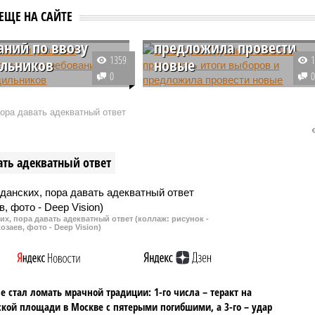
 приняли решение
отказалась признавать
ЕЩЕ НА САЙТЕ
ться от новых
итоги выборов и
аний по ввозу
предложила провести
1359
льников
новые
0
ии решила не
Согласно позиции лидера Грузи
ть требования к ввозу
Саломе Зурабишвили, большая
пора давать адекватный ответ
 хладагентами, что
часть населения страны,
 ситуацию для
оппозиционные партии и
ов. Изначально
неправительственные
ать адекватный ответ
мые меры вызвали
организации также не признают
ство участников рынка.
результаты прошедших выборов
их, пора давать адекватный ответ (коллаж: рисунок -
озаев, фото - Deep Vision)
не стал ломать мрачной традиции: 1-го числа – теракт на
кой площади в Москве с пятерыми погибшими, а 3-го – удар