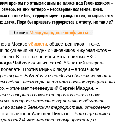
ским дроном по отдыхающим на пляже под Геленджиком –
 семеро, из них четверо – несовершеннолетние. Киев,
вая на поле боя, терроризирует гражданских, отыгрывается
х детях. Пора бы призвать террористов к ответу, не так ли?
Сюжет:
Международные конфликты
лов в Москве
убивали
, общественников – тоже,
ли покушения на видных чиновников и журналистов –
е было. В этот раз погибли зять главкома ВКС
андра Чайко
и один из гостей, 53-летний генерал-
о поделать. Против мирных людей – в том числе.
есторане Balzi Rossi очевидным образом является
м недели, несмотря на то что никаких официальных
о,
– отмечает телеведущий
Сергей Мардан
. –
ание говорит о важности произошедшего даже
ения». «Упорное нежелание официально объявить
ы во главе с Зеленским террористами откровенно
ется политолог
Алексей Пилько
. –
Что ещё должно
случилось? И что мешает этому простому и