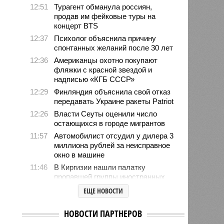
12:51
Турагент обманула россиян,
продав им фейковые туры на
концерт BTS
12:37
Психолог объяснила причину
спонтанных желаний после 30 лет
12:36
Американцы охотно покупают
фляжки с красной звездой и
надписью «КГБ СССР»
12:29
Финляндия объяснила свой отказ
передавать Украине ракеты Patriot
12:26
Власти Сеуты оценили число
остающихся в городе мигрантов
11:57
Автомобилист отсудил у дилера 3
миллиона рублей за неисправное
окно в машине
11:46
В Киргизии нашли палатку
пропавшей группы иностранных
альпинистов
ЕЩЕ НОВОСТИ
10:53
Туристы устремились в
аномальную зону Манской «петли
НОВОСТИ ПАРТНЕРОВ
смерти» после пропажи семьи