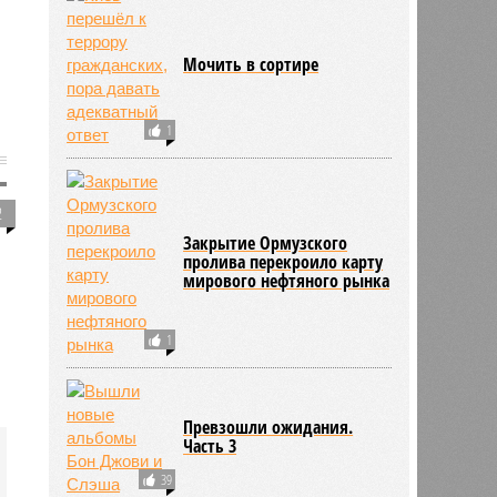
Мочить в сортире
1
2
Закрытие Ормузского
пролива перекроило карту
мирового нефтяного рынка
1
Превзошли ожидания.
Часть 3
39