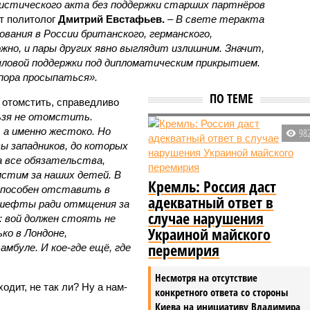
истического акта без поддержки старших партнёров
т политолог
Дмитрий Евстафьев.
–
В свете теракта
вания в России британского, германского,
жно, и пары других явно выглядит излишним. Значит,
ловой поддержки под дипломатическим прикрытием.
 пора просыпаться».
ПО ТЕМЕ
 отомстить, справедливо
ьзя не отомстить.
 а именно жестоко. Но
98
ы западников, до которых
а все обязательства,
мстим за наших детей. В
Кремль: Россия даст
способен отставить в
адекватный ответ в
гешефты ради отмщения за
случае нарушения
а: вой должен стоять не
Украиной майского
ько в Лондоне,
перемирия
мбуле. И кое-где ещё, где
Несмотря на отсутствие
ходит, не так ли? Ну а нам-
конкретного ответа со стороны
Киева на инициативу Владимира