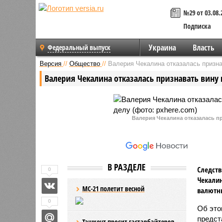
№29 от 03.08.
Подписка
Украина
Власть
Федеральный выпуск
Версия
//
Общество
//
Валерия Чекалина отказалась призна
Валерия Чекалина отказалась признавать вину
Валерия Чекалина отказалась п
В РАЗДЕЛЕ
Следств
0
Чекалин
МС-21 полетит весной
валютн
0
Об эт
предст
Ташкент просит гастарбайтеров