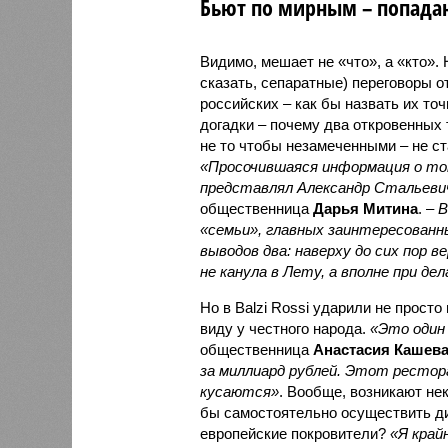
Бьют по мирным – попадаю
Видимо, мешает не «что», а «кто».
сказать, сепаратные) переговоры о
российских – как бы назвать их то
догадки – почему два откровенных 
не то чтобы незамеченными – не ст
«Просочившаяся информация о том
представлял Александр Стальевич
общественница
Дарья Митина
. –
В
«семьи», главных заинтересованн
выводов два: наверху до сих пор 
не канула в Лету, а вполне при дел
Но в Balzi Rossi ударили не прост
виду у честного народа.
«Это один
общественница
Анастасия Кашев
за миллиард рублей. Этот рестор
кусаются»
. Вообще, возникают не
бы самостоятельно осуществить ди
европейские покровители?
«Я край