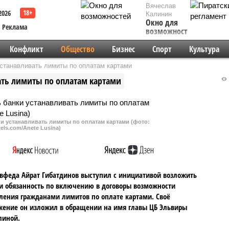
Вячеслав
2026
Калинин
Окно для
Реклама
возможностей
Конфликт
Общество
Бизнес
Спорт
Культура
станавливать лимиты по оплатам картами
ать лимиты по оплатам картами
и устанавливать лимиты по оплатам картами (фото:
els.com/Anete Lusina)
вфеда Айрат Гибатдинов выступил с инициативой возложить
и обязанность по включению в договоры возможности
ления гражданами лимитов по оплате картами. Своё
ение он изложил в обращении на имя главы ЦБ Эльвиры
линой.