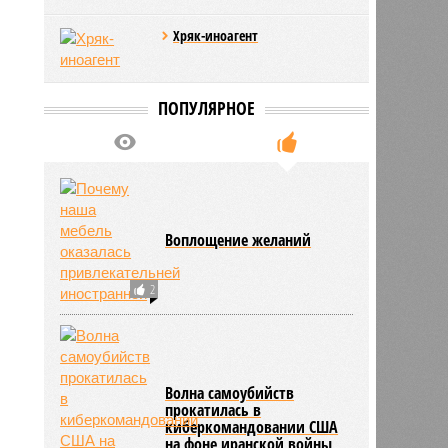
Хряк-иноагент
ПОПУЛЯРНОЕ
Воплощение желаний
2
Волна самоубийств
прокатилась в
киберкомандовании США
на фоне иранской войны