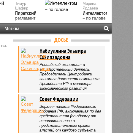
Тимур
Марина
Шафир
Ярдаева
Пиратский
Интеллектом
регламент
– по голове
Москва
ДОСЬЕ
1366
Набиуллина Эльвира
Сахипзадовна
Российский экономист и
государственный деятель.
Председатель Центробанка,
занимала должности помощника
Президента РФ и министра
экономического развития.
Совет Федерации
Верхняя палата Федерального
собрания РФ, включающая по два
представителя (по одному от
исполнительного и
представительного органа
власти) от каждого субъекта