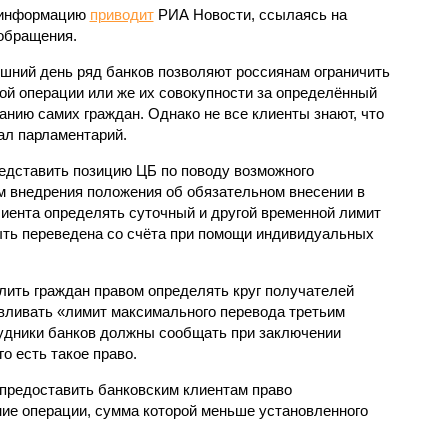
 информацию
приводит
РИА Новости, ссылаясь на
обращения.
яшний день ряд банков позволяют россиянам ограничить
й операции или же их совокупности за определённый
анию самих граждан. Однако не все клиенты знают, что
зал парламентарий.
едставить позицию ЦБ по поводу возможного
м внедрения положения об обязательном внесении в
лиента определять суточный и другой временной лимит
ыть переведена со счёта при помощи индивидуальных
лить граждан правом определять круг получателей
авливать «лимит максимального перевода третьим
трудники банков должны сообщать при заключении
го есть такое право.
 предоставить банковским клиентам право
ние операции, сумма которой меньше установленного