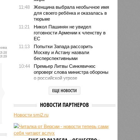
11:48
Женщина выбрала необычное имя
для своего ребёнка и оказалась в
тюрьме
11:21
Никол Пашинян не увидел
готовности Армении к членству в
ЕС
11:13
Попытки Запада рассорить
нова
Москву и Астану назвали
13:15
13:15
бесперспективными
10:44
Премьер Литвы Синкявичюс
опроверг слова министра обороны
о российской угрозе
10:39
Украинскому кандидату в конгресс
ЕЩЕ НОВОСТИ
США запретили приходить на
пляж после драки
НОВОСТИ ПАРТНЕРОВ
10:33
Аргентина и Мексика поддержали
Инфантино после его промаха с
Новости smi2.ru
попыткой продать долю ЧМ
10:28
Крупнейшие финансовые
компании США на Уолл-стрит
подверглись массированной