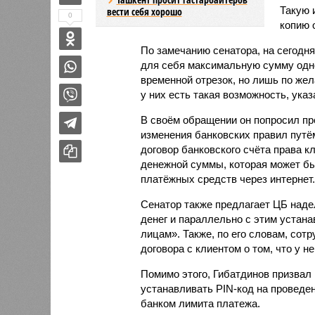
Такую
вести себя хорошо
0
копию 
По замечанию сенатора, на сегодн
для себя максимальную сумму одно
временной отрезок, но лишь по жел
у них есть такая возможность, ука
В своём обращении он попросил пр
изменения банковских правил путё
договор банковского счёта права к
денежной суммы, которая может б
платёжных средств через интернет.
Сенатор также предлагает ЦБ наде
денег и параллельно с этим устан
лицам». Также, по его словам, со
договора с клиентом о том, что у не
Помимо этого, Гибатдинов призвал
устанавливать PIN-код на проведе
банком лимита платежа.