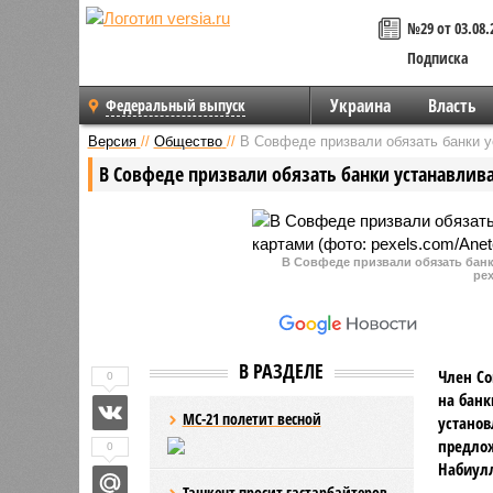
№29 от 03.08.
Подписка
Украина
Власть
Федеральный выпуск
Версия
//
Общество
//
В Совфеде призвали обязать банки у
В Совфеде призвали обязать банки устанавлив
В Совфеде призвали обязать банк
pex
В РАЗДЕЛЕ
Член Со
0
на банк
МС-21 полетит весной
установ
предлож
0
Набиул
Ташкент просит гастарбайтеров