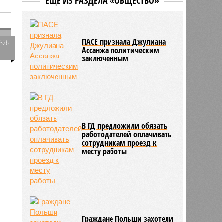
ЕЩЕ ИЗ РАЗДЕЛА «ОБЩЕСТВО»
кибератаке
о
10:28
В результате вооружённого
нападения на школу в Таиланде
погибли 7 человек
ПАСЕ признала Джулиана
2326
10:02
Знаменитый район Брайтон-Бич
Ассанжа политическим
0
заключенным
попал в зону риска из-за
смертельного вируса Бурбон
В ГД предложили обязать
работодателей оплачивать
сотрудникам проезд к
месту работы
Граждане Польши захотели