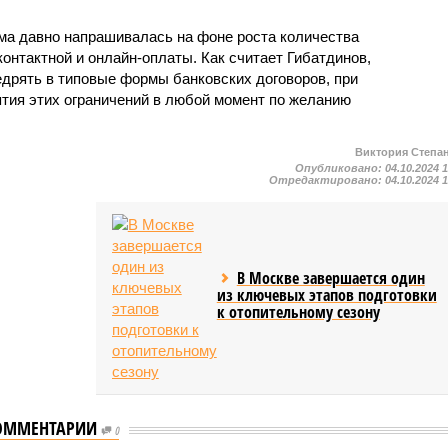
ма давно напрашивалась на фоне роста количества
онтактной и онлайн-оплаты. Как считает Гибатдинов,
едрять в типовые формы банковских договоров, при
тия этих ограничений в любой момент по желанию
Виктория Степа
Опубликовано:
04.10.2024 
Отредактировано:
04.10.2024 
В Москве завершается один
из ключевых этапов подготовки
к отопительному сезону
ОММЕНТАРИИ
0