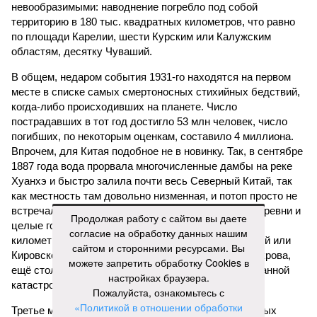
невообразимыми: наводнение погребло под собой
территорию в 180 тыс. квадратных километров, что равно
по площади Карелии, шести Курским или Калужским
областям, десятку Чуваший.
В общем, недаром события 1931-го находятся на первом
месте в списке самых смертоносных стихийных бедствий,
когда-либо происходивших на планете. Число
пострадавших в тот год достигло 53 млн человек, число
погибших, по некоторым оценкам, составило 4 миллиона.
Впрочем, для Китая подобное не в новинку. Так, в сентябре
1887 года вода прорвала многочисленные дамбы на реке
Хуанхэ и быстро залила почти весь Северный Китай, так
как местность там довольно низменная, и потоп просто не
встречал препятствий на своём пути, уничтожая деревни и
Продолжая работу с сайтом вы даете
целые города. Водой залило 130 тыс. квадратных
согласие на обработку данных нашим
километров (а это больше территорий Оренбургской или
сайтом и сторонними ресурсами. Вы
Кировской областей), 2 млн человек остались без крова,
можете запретить обработку Cookies в
ещё столько же погибли в результате спровоцированной
настройках браузера.
катастрофой пандемии.
Пожалуйста, ознакомьтесь с
«Политикой в отношении обработки
Третье место по кровожадности в рейтинге стихийных