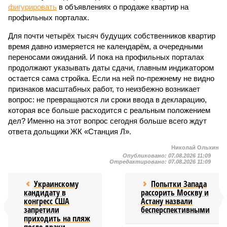
фигурировать
в объявлениях о продаже квартир на
профильных порталах.
Для почти четырёх тысяч будущих собственников квартир
время давно измеряется не календарём, а очередными
переносами ожиданий. И пока на профильных порталах
продолжают указывать даты сдачи, главным индикатором
остается сама стройка. Если на ней по-прежнему не видно
признаков масштабных работ, то неизбежно возникает
вопрос: не превращаются ли сроки ввода в декларацию,
которая все больше расходится с реальным положением
дел? Именно на этот вопрос сегодня больше всего ждут
ответа дольщики ЖК «Станция Л».
Николай Ольхин
Опубликовано:
07.08.2026 11:09
Отредактировано:
07.08.2026 11:09
Украинскому
Попытки Запада
кандидату в
рассорить Москву и
конгресс США
Астану назвали
запретили
бесперспективными
приходить на пляж