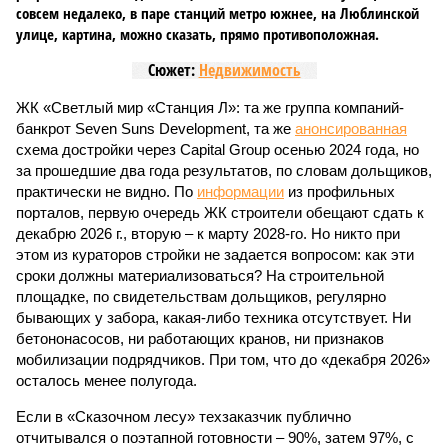
совсем недалеко, в паре станций метро южнее, на Люблинской
улице, картина, можно сказать, прямо противоположная.
Сюжет:
Недвижимость
ЖК «Светлый мир «Станция Л»: та же группа компаний-
банкрот Seven Suns Development, та же
анонсированная
схема достройки через Capital Group осенью 2024 года, но
за прошедшие два года результатов, по словам дольщиков,
практически не видно. По
информации
из профильных
порталов, первую очередь ЖК строители обещают сдать к
декабрю 2026 г., вторую – к марту 2028-го. Но никто при
этом из кураторов стройки не задается вопросом: как эти
сроки должны материализоваться? На строительной
площадке, по свидетельствам дольщиков, регулярно
бывающих у забора, какая-либо техника отсутствует. Ни
бетононасосов, ни работающих кранов, ни признаков
мобилизации подрядчиков. При том, что до «декабря 2026»
осталось менее полугода.
Если в «Сказочном лесу» техзаказчик публично
отчитывался о поэтапной готовности – 90%, затем 97%, с