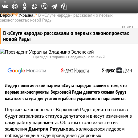
0
0
0
Федеральный выпуск
Версия
//
Украина
//
В «Слуге народа» рассказали о первых
законопроектах новой Рады
2011
В «Слуге народа» рассказали о первых законопроектах
новой Рады
Президент Украины Владимир Зеленский
Лидер политической партии «Слуга народа» заявил о том, что
первые законопроекты Верховной Рады девятого созыва будут
касаться статуса депутатов и работы украинского парламента.
Первые законопроекты Верховной Рады девятого созыва
будут затрагивать статуса депутатов и внесут изменения в
саму работу парламента. Об этом стало известно из
заявления
Дмитрия Разумкова
, являющегося лидером
побеждающей в ходе проведения досрочных