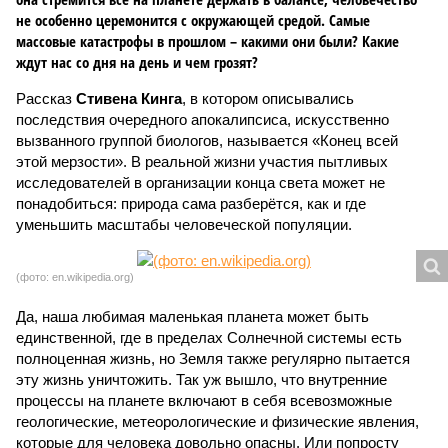
не особенно церемонится с окружающей средой. Самые
массовые катастрофы в прошлом – какими они были? Какие
ждут нас со дня на день и чем грозят?
Рассказ
Стивена Кинга
, в котором описывались
последствия очередного апокалипсиса, искусственно
вызванного группой биологов, называется «Конец всей
этой мерзости». В реальной жизни участия пытливых
исследователей в организации конца света может не
понадобиться: природа сама разберётся, как и где
уменьшить масштабы человеческой популяции.
(фото: en.wikipedia.org)
Да, наша любимая маленькая планета может быть
единственной, где в пределах Солнечной системы есть
полноценная жизнь, но Земля также регулярно пытается
эту жизнь уничтожить. Так уж вышло, что внутренние
процессы на планете включают в себя всевозможные
геологические, метеорологические и физические явления,
которые для человека довольно опасны. Или попросту