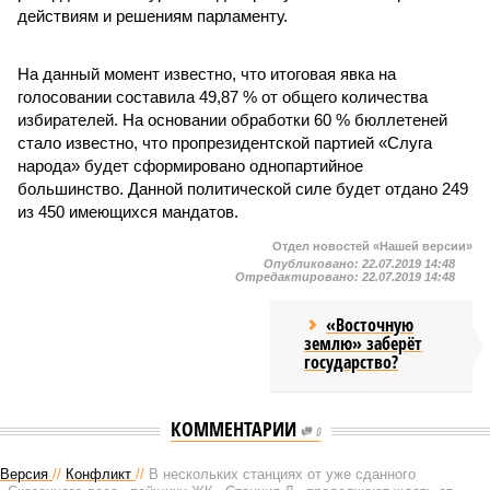
действиям и решениям парламенту.
На данный момент известно, что итоговая явка на
голосовании составила 49,87 % от общего количества
избирателей. На основании обработки 60 % бюллетеней
стало известно, что пропрезидентской партией «Слуга
народа» будет сформировано однопартийное
большинство. Данной политической силе будет отдано 249
из 450 имеющихся мандатов.
Отдел новостей «Нашей версии»
Опубликовано:
22.07.2019 14:48
Отредактировано:
22.07.2019 14:48
«Восточную
землю» заберёт
государство?
КОММЕНТАРИИ
0
Версия
//
Конфликт
//
В нескольких станциях от уже сданного