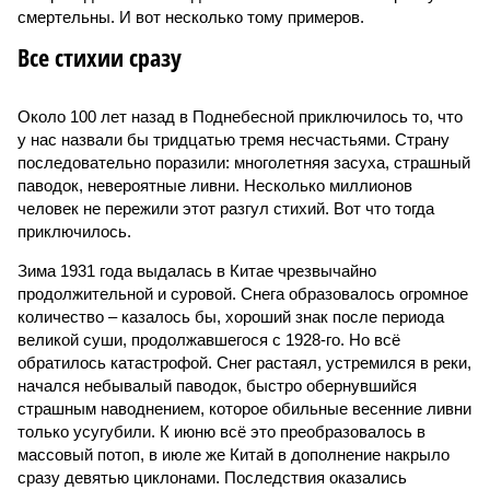
смертельны. И вот несколько тому примеров.
Все стихии сразу
Около 100 лет назад в Поднебесной приключилось то, что
у нас назвали бы тридцатью тремя несчастьями. Страну
последовательно поразили: многолетняя засуха, страшный
паводок, невероятные ливни. Несколько миллионов
человек не пережили этот разгул стихий. Вот что тогда
приключилось.
Зима 1931 года выдалась в Китае чрезвычайно
продолжительной и суровой. Снега образовалось огромное
количество – казалось бы, хороший знак после периода
великой суши, продолжавшегося с 1928-го. Но всё
обратилось катастрофой. Снег растаял, устремился в реки,
начался небывалый паводок, быстро обернувшийся
страшным наводнением, которое обильные весенние ливни
только усугубили. К июню всё это преобразовалось в
массовый потоп, в июле же Китай в дополнение накрыло
сразу девятью циклонами. Последствия оказались