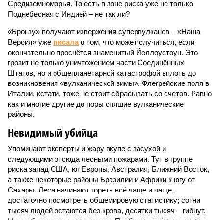
Средиземноморья. То есть в зоне риска уже не только
Поднебесная с Индией – не так ли?
«Бронзу» получают извержения супервулканов – «Наша
Версия» уже
писала
о том, что может случиться, если
окончательно проснётся знаменитый Йеллоустоун. Это
грозит не только уничтожением части Соединённых
Штатов, но и общепланетарной катастрофой вплоть до
возникновения «вулканической зимы». Флегрейские поля в
Италии, кстати, тоже не стоит сбрасывать со счетов. Равно
как и многие другие до поры спящие вулканические
районы.
Невидимый убийца
Упоминают эксперты и жару вкупе с засухой и
следующими отсюда лесными пожарами. Тут в группе
риска запад США, юг Европы, Австралия, Ближний Восток,
а также некоторые районы Бразилии и Африки к югу от
Сахары. Леса начинают гореть всё чаще и чаще,
достаточно посмотреть общемировую статистику; сотни
тысяч людей остаются без крова, десятки тысяч – гибнут.