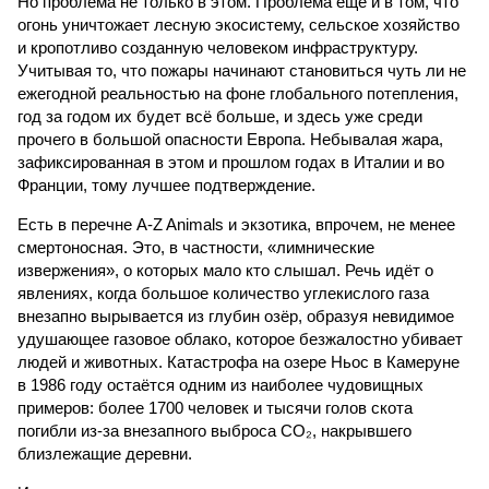
Но проблема не только в этом. Проблема ещё и в том, что
огонь уничтожает лесную экосистему, сельское хозяйство
и кропотливо созданную человеком инфраструктуру.
Учитывая то, что пожары начинают становиться чуть ли не
ежегодной реальностью на фоне глобального потепления,
год за годом их будет всё больше, и здесь уже среди
прочего в большой опасности Европа. Небывалая жара,
зафиксированная в этом и прошлом годах в Италии и во
Франции, тому лучшее подтверждение.
Есть в перечне A-Z Animals и экзотика, впрочем, не менее
смертоносная. Это, в частности, «лимнические
извержения», о которых мало кто слышал. Речь идёт о
явлениях, когда большое количество углекислого газа
внезапно вырывается из глубин озёр, образуя невидимое
удушающее газовое облако, которое безжалостно убивает
людей и животных. Катастрофа на озере Ньос в Камеруне
в 1986 году остаётся одним из наиболее чудовищных
примеров: более 1700 человек и тысячи голов скота
погибли из-за внезапного выброса CO₂, накрывшего
близлежащие деревни.