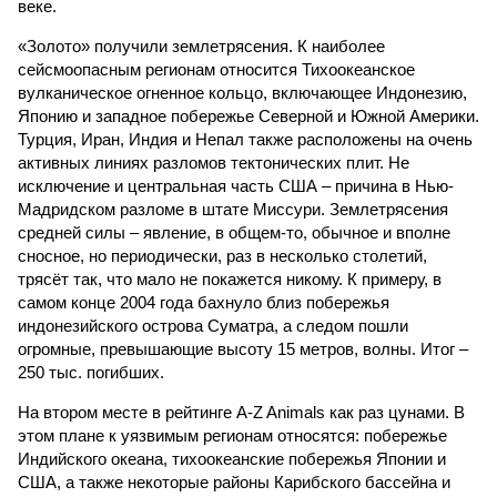
веке.
«Золото» получили землетрясения. К наиболее
сейсмоопасным регионам относится Тихоокеанское
вулканическое огненное кольцо, включающее Индонезию,
Японию и западное побережье Северной и Южной Америки.
Турция, Иран, Индия и Непал также расположены на очень
активных линиях разломов тектонических плит. Не
исключение и центральная часть США – причина в Нью-
Мадридском разломе в штате Миссури. Землетрясения
средней силы – явление, в общем-то, обычное и вполне
сносное, но периодически, раз в несколько столетий,
трясёт так, что мало не покажется никому. К примеру, в
самом конце 2004 года бахнуло близ побережья
индонезийского острова Суматра, а следом пошли
огромные, превышающие высоту 15 метров, волны. Итог –
250 тыс. погибших.
На втором месте в рейтинге A-Z Animals как раз цунами. В
этом плане к уязвимым регионам относятся: побережье
Индийского океана, тихо­океанские побережья Японии и
США, а также некоторые районы Карибского бассейна и