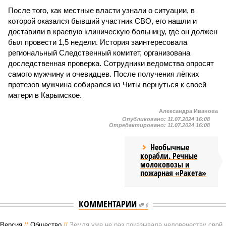
После того, как местные власти узнали о ситуации, в
которой оказался бывший участник СВО, его нашли и
доставили в краевую клиническую больницу, где он должен
был провести 1,5 недели. История заинтересовала
региональный Следственный комитет, организована
доследственная проверка. Сотрудники ведомства опросят
самого мужчину и очевидцев. После получения лёгких
протезов мужчина собирался из Читы вернуться к своей
матери в Карымское.
Александра Иванова
Опубликовано:
11.07.2024 16:08
Отредактировано:
11.07.2024 16:08
Необычные
корабли. Речные
молоковозы и
пожарная «Ракета»
КОММЕНТАРИИ
0
Версия
//
Общество
//
Земля уже не раз показывала человечеству свой