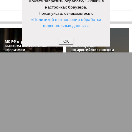
можете запретить обработку Cookies в
настройках браузера.
КОММЕНТАРИИ
1
Пожалуйста, ознакомьтесь с
«Политикой в отношении обработки
НОВОСТИ ПАРТНЕРОВ
персональных данных»
.
МО РФ отреагировало на смену
OK
главкома ВСУ советским
США запустили
афоризмом
антироссийские санкции
Новости smi2.ru
Версия
//
Общество
//
Мы могли бы жить сотни лет, но этого никогда не
будет
370
Возраст бессмертия
Мы могли бы жить сотни лет, но этого никогда не будет
Мы могли бы жить сотни лет, но этого никогда не будет (фото: Deep
Vision)