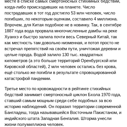
месте в списке самых смертоносных стихийных бедствий,
когда-либо происходивших на планете. Число
пострадавших в тот год достигло 53 млн человек, число
погибших, по некоторым оценкам, составило 4 миллиона.
Впрочем, для Китая подобное не в новинку. Так, в сентябре
1887 года вода прорвала многочисленные дамбы на реке
Хуанхэ и быстро залила почти весь Северный Китай, так
как местность там довольно низменная, и потоп просто не
встречал препятствий на своём пути, уничтожая деревни и
целые города. Водой залило 130 тыс. квадратных
километров (а это больше территорий Оренбургской или
Кировской областей), 2 млн человек остались без крова,
ещё столько же погибли в результате спровоцированной
катастрофой пандемии.
Третье место по кровожадности в рейтинге стихийных
бедствий занимает смертоносный циклон Бхола 1970 года,
ставший самым мощным среди себе подобных за всю
историю наблюдений. Он поразил территории современной
Бангладеш, тогда называвшейся Восточным Пакистаном, и
индийского штата Западная Бенгалия. Шторма унесли
жизни полумиллиона человек.