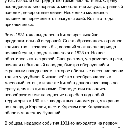
у нас назвали бы тридцатью тремя несчастьями. Страну
последовательно поразили: многолетняя засуха, страшный
паводок, невероятные ливни. Несколько миллионов
человек не пережили этот разгул стихий. Вот что тогда
приключилось.
Зима 1931 года выдалась в Китае чрезвычайно
продолжительной и суровой. Снега образовалось огромное
количество – казалось бы, хороший знак после периода
великой суши, продолжавшегося с 1928-го. Но всё
обратилось катастрофой. Снег растаял, устремился в реки,
начался небывалый паводок, быстро обернувшийся
страшным наводнением, которое обильные весенние ливни
только усугубили. К июню всё это преобразовалось в
массовый потоп, в июле же Китай в дополнение накрыло
сразу девятью циклонами. Последствия оказались
невообразимыми: наводнение погребло под собой
территорию в 180 тыс. квадратных километров, что равно
по площади Карелии, шести Курским или Калужским
областям, десятку Чуваший.
В общем, недаром события 1931-го находятся на первом