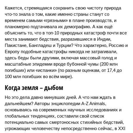
Кажется, стремящаяся сохранить свою чистоту природа
что-то знала о том, какие именно страны станут со
временем самыми «грязными» в плане производств, и
планомерно подтачивала их демографию. А как ещё
объяснить то, что в топ-10 природных катастроф почти все
места занимают бедствия, разразившиеся в Индии,
Пакистане, Бангладеш и Турции? Что характерно, Россию и
Европу подобные катастрофы никогда не затрагивали,
здесь беды были другими, включая массовый голод и
масштабные эпидемии вроде бубонной чумы (200 млн
погибших) или «испанки» (по разным оценкам, от 17,4 до
100 млн погибших во всём мире).
Когда земля – дыбом
Но это дела давно минувших дней. А что нам ждать в
дальнейшем? Авторы энциклопедии A-Z Animals,
основываясь на современных научных исследованиях и
глобальных тенденциях, составили свой список
потенциально самых смертоносных стихийных бедствий,
угрожающих человечеству непосредственно сейчас, в XXI