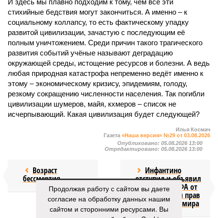
И здесь мы плавно подходим к тому, чем все эти
стихийные бедствия могут закончиться. А именно – к
социальному коллапсу, то есть фактическому упадку
развитой цивилизации, зачастую с последующим её
полным уничтожением. Среди причин такого трагического
развития событий учёные называют деградацию
окружающей среды, истощение ресурсов и болезни. А ведь
любая природная катастрофа непременно ведёт именно к
этому – экономическому кризису, эпидемиям, голоду,
резкому сокращению численности населения. Так погибли
цивилизации шумеров, майя, кхмеров – список не
исчерпывающий. Какая цивилизация будет следующей?
Илья Космач
Газета
«Наша версия» №29 от 03.08.2026
Опубликовано:
05.08.2026 13:00
Отредактировано:
05.08.2026 13:00
Возраст
Инфантино
бессмертия
отступил и объявил
об отказе ФИФА от
Продолжая работу с сайтом вы даете
продажи доли прав
согласие на обработку данных нашим
на чемпионат мира
сайтом и сторонними ресурсами. Вы