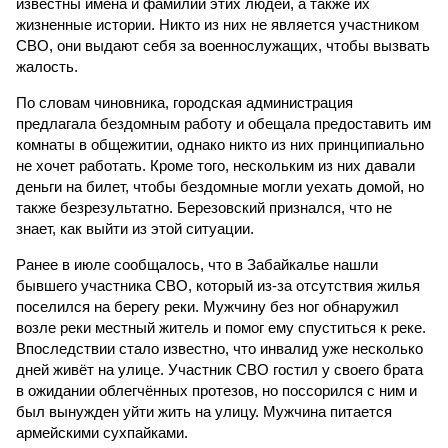
известны имена и фамилии этих людей, а также их
жизненные истории. Никто из них не является участником
СВО, они выдают себя за военнослужащих, чтобы вызвать
жалость.
По словам чиновника, городская администрация
предлагала бездомным работу и обещала предоставить им
комнаты в общежитии, однако никто из них принципиально
не хочет работать. Кроме того, нескольким из них давали
деньги на билет, чтобы бездомные могли уехать домой, но
также безрезультатно. Березовский признался, что не
знает, как выйти из этой ситуации.
Ранее в июле сообщалось, что в Забайкалье нашли
бывшего участника СВО, который из-за отсутствия жилья
поселился на берегу реки. Мужчину без ног обнаружил
возле реки местный житель и помог ему спуститься к реке.
Впоследствии стало известно, что инвалид уже несколько
дней живёт на улице. Участник СВО гостил у своего брата
в ожидании облегчённых протезов, но поссорился с ним и
был вынужден уйти жить на улицу. Мужчина питается
армейскими сухпайками.