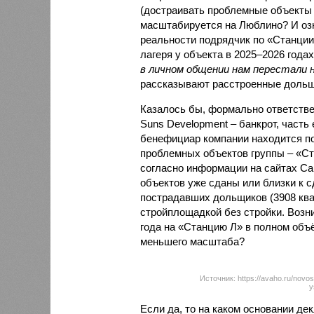
(достраивать проблемные объекты 
масштабируется на Люблино? И озн
реальности подрядчик по «Станци
лагеря у объекта в 2025–2026 года
в личном общении нам перестали 
рассказывают расстроенные дольщ
Казалось бы, формально ответстве
Suns Development – банкрот, часть 
бенефициар компании находится под
проблемных объектов группы – «Ста
согласно информации на сайтах Capi
объектов уже сданы или близки к с
пострадавших дольщиков (3908 квар
стройплощадкой без стройки. Возни
года на «Станцию Л» в полном объ
меньшего масштаба?
Источник: https://avaho.ru/novos
y
Если да, то на каком основании д