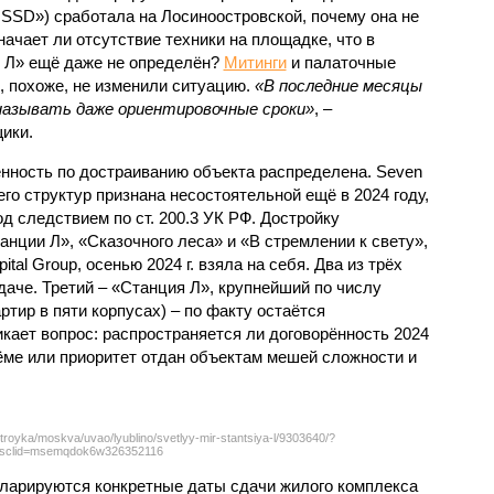
SSD») сработала на Лосиноостровской, почему она не
ачает ли отсутствие техники на площадке, что в
и Л» ещё даже не определён?
Митинги
и палаточные
х, похоже, не изменили ситуацию.
«В последние месяцы
называть даже ориентировочные сроки»
, –
ики.
нность по достраиванию объекта распределена. Seven
его структур признана несостоятельной ещё в 2024 году,
 следствием по ст. 200.3 УК РФ. Достройку
нции Л», «Сказочного леса» и «В стремлении к свету»,
tal Group, осенью 2024 г. взяла на себя. Два из трёх
даче. Третий – «Станция Л», крупнейший по числу
тир в пяти корпусах) – по факту остаётся
кает вопрос: распространяется ли договорённость 2024
ёме или приоритет отдан объектам мешей сложности и
troyka/moskva/uvao/lyublino/svetlyy-mir-stantsiya-l/9303640/?
sclid=msemqdok6w326352116
екларируются конкретные даты сдачи жилого комплекса