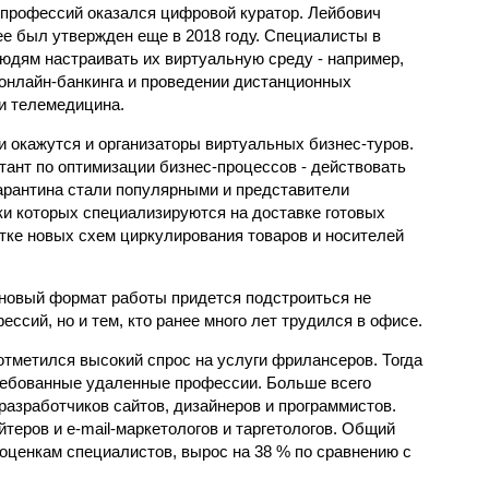
профессий оказался цифровой куратор. Лейбович
ее был утвержден еще в 2018 году. Специалисты в
юдям настраивать их виртуальную среду - например,
 онлайн-банкинга и проведении дистанционных
 и телемедицина.
 окажутся и организаторы виртуальных бизнес-туров.
тант по оптимизации бизнес-процессов - действовать
карантина стали популярными и представители
ки которых специализируются на доставке готовых
отке новых схем циркулирования товаров и носителей
д новый формат работы придется подстроиться не
ссий, но и тем, кто ранее много лет трудился в офисе.
отметился высокий спрос на услуги фрилансеров. Тогда
ребованные удаленные профессии. Больше всего
разработчиков сайтов, дизайнеров и программистов.
теров и e-mail-маркетологов и таргетологов. Общий
 оценкам специалистов, вырос на 38 % по сравнению с