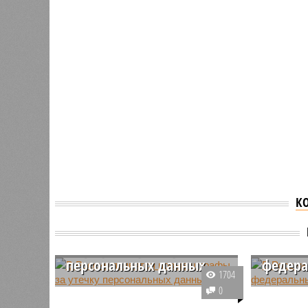
К
В России появятся новые
штрафы за утечку
В Росс
персональных данных
федера
1704
С 30 мая текущего года в России
Создание
0
вступают в силу новые штрафы
округа в