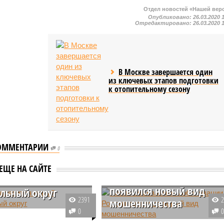
Отдел новостей «Нашей вер
Опубликовано:
26.03.2020 
Отредактировано:
26.03.2020 
В Москве завершается один
из ключевых этапов подготовки
к отопительному сезону
ОММЕНТАРИИ
0
После объявления
ЕЩЕ НА САЙТЕ
мобилизации в России
ии появится новый
появился новый вид
льный округ
2391
мошенничества
 нового федерального
0
 России анонсировал
На фоне объявления в РФ