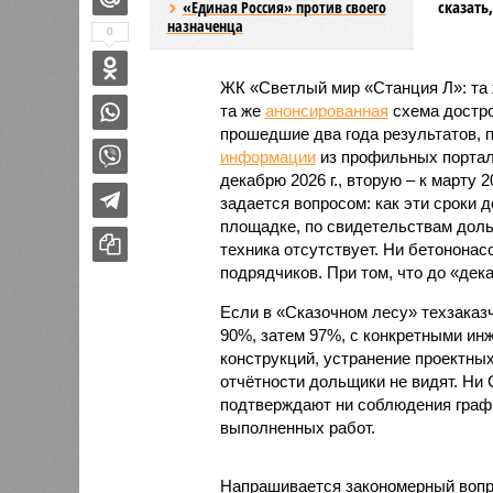
сказать
«Единая Россия» против своего
назначенца
0
ЖК «Светлый мир «Станция Л»: та 
та же
анонсированная
схема дострой
прошедшие два года результатов, п
информации
из профильных портал
декабрю 2026 г., вторую – к марту 2
задается вопросом: как эти сроки
площадке, по свидетельствам доль
техника отсутствует. Ни бетононас
подрядчиков. При том, что до «дек
Если в «Сказочном лесу» техзаказч
90%, затем 97%, с конкретными и
конструкций, устранение проектных
отчётности дольщики не видят. Ни C
подтверждают ни соблюдения графи
выполненных работ.
Напрашивается закономерный вопро