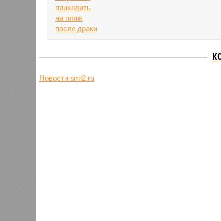
К
Новости smi2.ru
Версия
//
Общество
//
Земля уже не раз показывала человеч
Последние времена
Земля уже не раз показывала человечеству свой
Земля уже не раз показывала чел
В РАЗДЕЛЕ
Природа
0