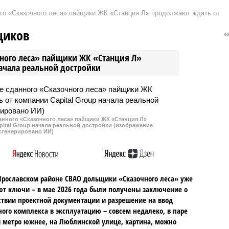
ор Запорожской области
частичной мобилизации
ого «Сказочного леса» пайщики ЖК «Станция Л» продолжают ждать от
Балицкий. Такое
активировались интернет-
е он сделал на
мошенники. В сети появились
щиков
щем сейчас ПМЭФ.
фальшивые списки, где за
определённую плату якобы
чного леса» пайщики ЖК «Станция Л»
можно проверить свои данные и
начала реальной достройки
узнать, придет ли повестка в
ближайшее время.
данного «Сказочного леса» пайщики ЖК «Станция Л»
ital Group начала реальной достройки (изображение
сгенерировано ИИ)
Ярославском районе СВАО дольщики «Сказочного леса» уже
т ключи – в мае 2026 года были получены заключение о
ствии проектной документации и разрешение на ввод
го комплекса в эксплуатацию – совсем недалеко, в паре
 метро южнее, на Люблинской улице, картина, можно