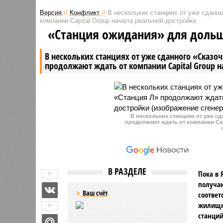
за нарушения в сфере защиты
губернат
Версия
//
Конфликт
//
В нескольких станциях от уже сданн
персональных данных, которые
Евгений 
компании Capital Group начала реальной достройки
могут достигать 15 миллионов
заявлени
«Станция ожидания» для доль
рублей.
проходя
В нескольких станциях от уже сданного «Сказо
продолжают ждать от компании Capital Group 
В нескольких станциях от уже с
продолжают ждать от компании Cap
В РАЗДЕЛЕ
Пока в 
0
получаю
Ваш счёт
соответ
жилищно
0
станций