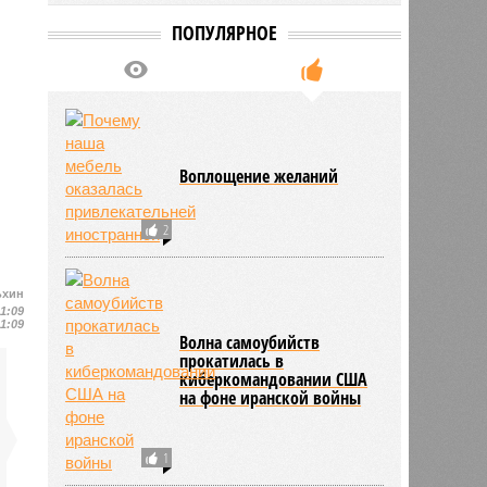
ПОПУЛЯРНОЕ
Воплощение желаний
2
ьхин
11:09
11:09
Волна самоубийств
прокатилась в
киберкомандовании США
на фоне иранской войны
1