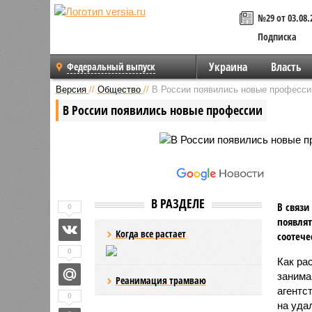
№29 от 03.08.
Подписка
Украина
Власть
Федеральный выпуск
Версия
//
Общество
//
В России появились новые професси
В России появились новые профессии
В РАЗДЕЛЕ
В связи
0
появлят
Когда все растает
соотече
0
Как ра
занима
Реанимация трамваю
агентс
0
на уда