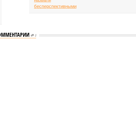
ОММЕНТАРИИ
0
еству свой крутой нрав – когда покажет снова?
 крутой нрав – когда покажет снова?
овечеству свой крутой нрав – когда покажет снова?
(фото: АР-ТАСС)
 постоянно вступает в противоречие с нами. Ведь пока она