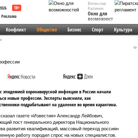
Вячеслав
2026
Калинин
Окно для
Реклама
возможностей
Конфликт
Общество
Бизнес
Спорт
Культура
и
 с эпидемией коронавирусной инфекции в России начали
ься новые профессии. Эксперты выяснили, как
ственники подрабатывают на удаленке во время карантина.
ссказал газете «Известия» Александр Лейбович,
ющий пост генерального директора Национального
тва развития квалификаций, массовый переход россиян
ленную работу породил спрос на новых специалистов.