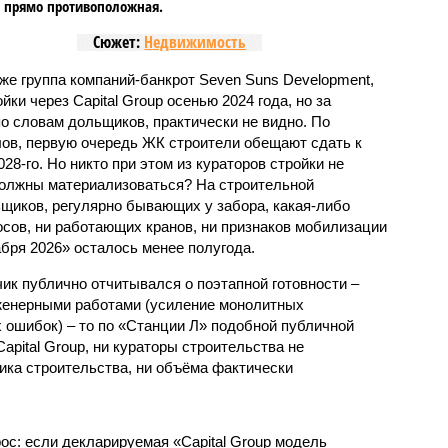
, прямо противоположная.
Сюжет:
Недвижимость
же группа компаний-банкрот Seven Suns Development,
ки через Capital Group осенью 2024 года, но за
о словам дольщиков, практически не видно. По
ов, первую очередь ЖК строители обещают сдать к
028-го. Но никто при этом из кураторов стройки не
 должны материализоваться? На строительной
щиков, регулярно бывающих у забора, какая-либо
осов, ни работающих кранов, ни признаков мобилизации
абря 2026» осталось менее полугода.
ик публично отчитывался о поэтапной готовности –
нженерными работами (усиление монолитных
 ошибок) – то по «Станции Л» подобной публичной
apital Group, ни кураторы строительства не
ка строительства, ни объёма фактически
с: если декларируемая «Capital Group модель