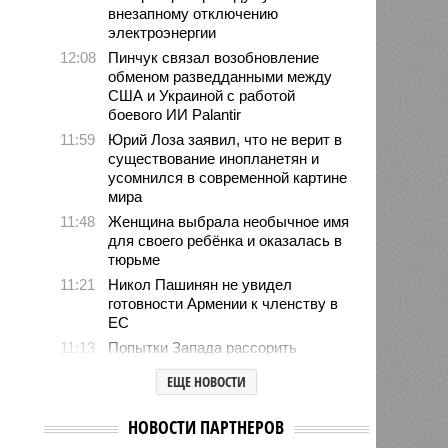
внезапному отключению
электроэнергии
12:08
Пинчук связал возобновление
обменом разведданными между
США и Украиной с работой
боевого ИИ Palantir
11:59
Юрий Лоза заявил, что не верит в
существование инопланетян и
усомнился в современной картине
мира
11:48
Женщина выбрала необычное имя
для своего ребёнка и оказалась в
тюрьме
11:21
Никол Пашинян не увидел
готовности Армении к членству в
ЕС
11:13
Попытки Запада рассорить
Москву и Астану назвали
ЕЩЕ НОВОСТИ
бесперспективными
10:44
Премьер Литвы Синкявичюс
НОВОСТИ ПАРТНЕРОВ
опроверг слова министра обороны