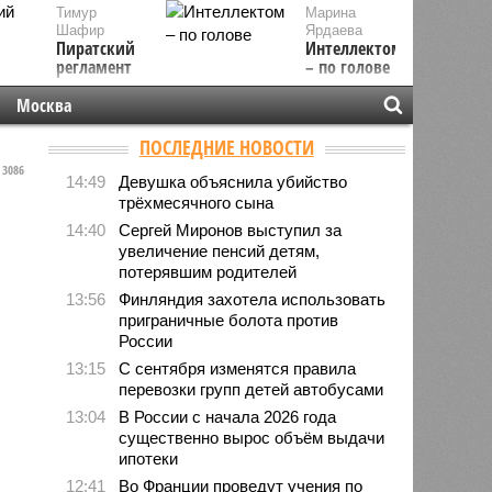
Тимур
Марина
Шафир
Ярдаева
Пиратский
Интеллектом
регламент
– по голове
Москва
ПОСЛЕДНИЕ НОВОСТИ
3086
14:49
Девушка объяснила убийство
трёхмесячного сына
14:40
Сергей Миронов выступил за
увеличение пенсий детям,
потерявшим родителей
13:56
Финляндия захотела использовать
приграничные болота против
России
13:15
С сентября изменятся правила
перевозки групп детей автобусами
13:04
В России с начала 2026 года
существенно вырос объём выдачи
ипотеки
12:41
Во Франции проведут учения по