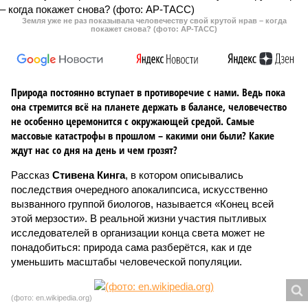
Земля уже не раз показывала человечеству свой крутой нрав – когда
покажет снова? (фото: АР-ТАСС)
Природа постоянно вступает в противоречие с нами. Ведь пока
она стремится всё на планете держать в балансе, человечество
не особенно церемонится с окружающей средой. Самые
массовые катастрофы в прошлом – какими они были? Какие
ждут нас со дня на день и чем грозят?
Рассказ
Стивена Кинга
, в котором описывались
последствия очередного апокалипсиса, искусственно
вызванного группой биологов, называется «Конец всей
этой мерзости». В реальной жизни участия пытливых
исследователей в организации конца света может не
понадобиться: природа сама разберётся, как и где
уменьшить масштабы человеческой популяции.
(фото: en.wikipedia.org)