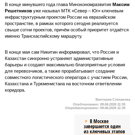
В конце минувшего года глава Минэкономразвития
Максим
Решетников
уже называл МТК «Север – Юг» ключевым
инфраструктурным проектом России на евразийском
пространстве, в рамках которого сегодня реализуется
свыше сотни проектов, причём особый приоритет отдаётся
именно Транскаспийскому маршруту.
В конце мая сам Никитин информировал, что Россия и
Казахстан синхронно устраняют административные
барьеры и создают максимально благоприятные условия
для перевозчиков, а также прорабатывают создание
совместного логистического оператора с участием России,
Казахстана и Туркменистана на восточном ответвлении
коридора.
Виктория Степанова
Опубликовано:
09.06.2026 11:35
Отредактировано:
09.06.2026 11:35
В Москве
завершается один
из ключевых этапов