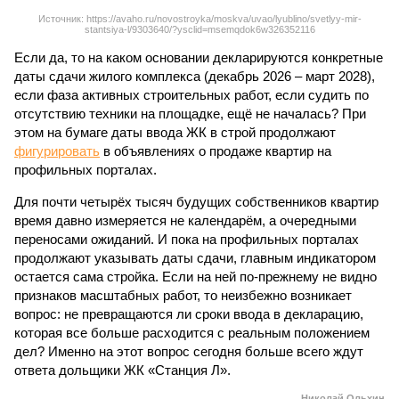
Источник: https://avaho.ru/novostroyka/moskva/uvao/lyublino/svetlyy-mir-
stantsiya-l/9303640/?ysclid=msemqdok6w326352116
Если да, то на каком основании декларируются конкретные
даты сдачи жилого комплекса (декабрь 2026 – март 2028),
если фаза активных строительных работ, если судить по
отсутствию техники на площадке, ещё не началась? При
этом на бумаге даты ввода ЖК в строй продолжают
фигурировать
в объявлениях о продаже квартир на
профильных порталах.
Для почти четырёх тысяч будущих собственников квартир
время давно измеряется не календарём, а очередными
переносами ожиданий. И пока на профильных порталах
продолжают указывать даты сдачи, главным индикатором
остается сама стройка. Если на ней по-прежнему не видно
признаков масштабных работ, то неизбежно возникает
вопрос: не превращаются ли сроки ввода в декларацию,
которая все больше расходится с реальным положением
дел? Именно на этот вопрос сегодня больше всего ждут
ответа дольщики ЖК «Станция Л».
Николай Ольхин