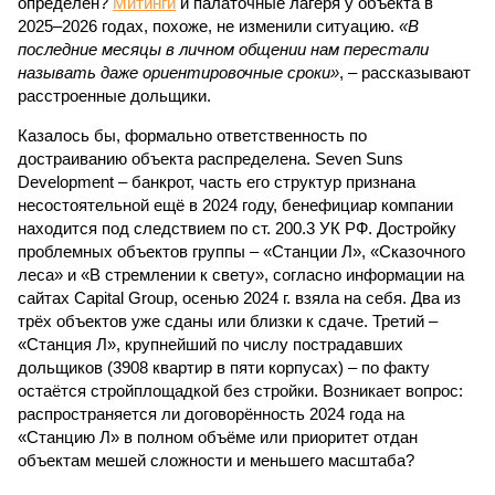
определён?
Митинги
и палаточные лагеря у объекта в
2025–2026 годах, похоже, не изменили ситуацию.
«В
последние месяцы в личном общении нам перестали
называть даже ориентировочные сроки»
, – рассказывают
расстроенные дольщики.
Казалось бы, формально ответственность по
достраиванию объекта распределена. Seven Suns
Development – банкрот, часть его структур признана
несостоятельной ещё в 2024 году, бенефициар компании
находится под следствием по ст. 200.3 УК РФ. Достройку
проблемных объектов группы – «Станции Л», «Сказочного
леса» и «В стремлении к свету», согласно информации на
сайтах Capital Group, осенью 2024 г. взяла на себя. Два из
трёх объектов уже сданы или близки к сдаче. Третий –
«Станция Л», крупнейший по числу пострадавших
дольщиков (3908 квартир в пяти корпусах) – по факту
остаётся стройплощадкой без стройки. Возникает вопрос:
распространяется ли договорённость 2024 года на
«Станцию Л» в полном объёме или приоритет отдан
объектам мешей сложности и меньшего масштаба?