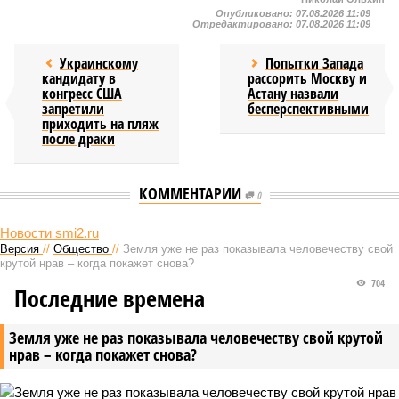
Опубликовано:
07.08.2026 11:09
Отредактировано:
07.08.2026 11:09
Украинскому
Попытки Запада
кандидату в
рассорить Москву и
конгресс США
Астану назвали
запретили
бесперспективными
приходить на пляж
после драки
КОММЕНТАРИИ
0
Новости smi2.ru
Версия
//
Общество
//
Земля уже не раз показывала человечеству свой
крутой нрав – когда покажет снова?
704
Последние времена
Земля уже не раз показывала человечеству свой крутой
нрав – когда покажет снова?