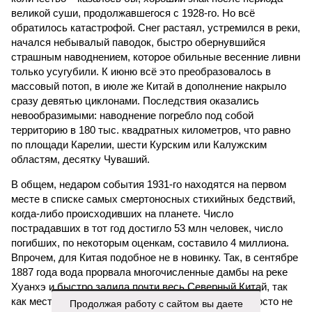
великой суши, продолжавшегося с 1928-го. Но всё
обратилось катастрофой. Снег растаял, устремился в реки,
начался небывалый паводок, быстро обернувшийся
страшным наводнением, которое обильные весенние ливни
только усугубили. К июню всё это преобразовалось в
массовый потоп, в июле же Китай в дополнение накрыло
сразу девятью циклонами. Последствия оказались
невообразимыми: наводнение погребло под собой
территорию в 180 тыс. квадратных километров, что равно
по площади Карелии, шести Курским или Калужским
областям, десятку Чуваший.
В общем, недаром события 1931-го находятся на первом
месте в списке самых смертоносных стихийных бедствий,
когда-либо происходивших на планете. Число
пострадавших в тот год достигло 53 млн человек, число
погибших, по некоторым оценкам, составило 4 миллиона.
Впрочем, для Китая подобное не в новинку. Так, в сентябре
1887 года вода прорвала многочисленные дамбы на реке
Хуанхэ и быстро залила почти весь Северный Китай, так
как местность там довольно низменная, и потоп просто не
Продолжая работу с сайтом вы даете