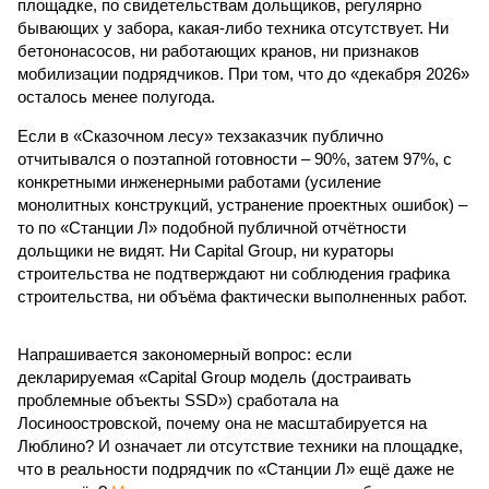
площадке, по свидетельствам дольщиков, регулярно
бывающих у забора, какая-либо техника отсутствует. Ни
бетононасосов, ни работающих кранов, ни признаков
мобилизации подрядчиков. При том, что до «декабря 2026»
осталось менее полугода.
Если в «Сказочном лесу» техзаказчик публично
отчитывался о поэтапной готовности – 90%, затем 97%, с
конкретными инженерными работами (усиление
монолитных конструкций, устранение проектных ошибок) –
то по «Станции Л» подобной публичной отчётности
дольщики не видят. Ни Capital Group, ни кураторы
строительства не подтверждают ни соблюдения графика
строительства, ни объёма фактически выполненных работ.
Напрашивается закономерный вопрос: если
декларируемая «Capital Group модель (достраивать
проблемные объекты SSD») сработала на
Лосиноостровской, почему она не масштабируется на
Люблино? И означает ли отсутствие техники на площадке,
что в реальности подрядчик по «Станции Л» ещё даже не