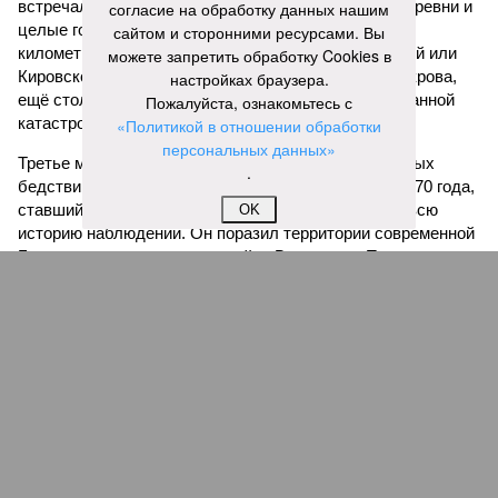
встречал препятствий на своём пути, уничтожая деревни и
согласие на обработку данных нашим
целые города. Водой залило 130 тыс. квадратных
сайтом и сторонними ресурсами. Вы
километров (а это больше территорий Оренбургской или
можете запретить обработку Cookies в
Кировской областей), 2 млн человек остались без крова,
настройках браузера.
ещё столько же погибли в результате спровоцированной
Пожалуйста, ознакомьтесь с
катастрофой пандемии.
«Политикой в отношении обработки
персональных данных»
Третье место по кровожадности в рейтинге стихийных
.
бедствий занимает смертоносный циклон Бхола 1970 года,
ставший самым мощным среди себе подобных за всю
OK
историю наблюдений. Он поразил территории современной
Бангладеш, тогда называвшейся Восточным Пакистаном, и
индийского штата Западная Бенгалия. Шторма унесли
жизни полумиллиона человек.
Кажется, стремящаяся сохранить свою чистоту природа
что-то знала о том, какие именно страны станут со
временем самыми «грязными» в плане производств, и
планомерно подтачивала их демографию. А как ещё
объяснить то, что в топ-10 природных катастроф почти все
места занимают бедствия, разразившиеся в Индии,
Пакистане, Бангладеш и Турции? Что характерно, Россию и