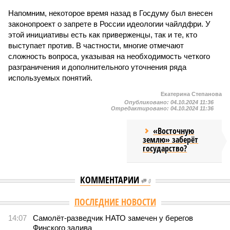
Напомним, некоторое время назад в Госдуму был внесен
законопроект о запрете в России идеологии чайлдфри. У
этой инициативы есть как приверженцы, так и те, кто
выступает против. В частности, многие отмечают
сложность вопроса, указывая на необходимость четкого
разграничения и дополнительного уточнения ряда
используемых понятий.
Екатерина Степанова
Опубликовано:
04.10.2024 11:36
Отредактировано:
04.10.2024 11:36
«Восточную
землю» заберёт
государство?
КОММЕНТАРИИ
0
Версия
//
Конфликт
//
В нескольких станциях от уже сданного
«Сказочного леса» пайщики ЖК «Станция Л» продолжают ждать от
компании Capital Group начала реальной достройки
452