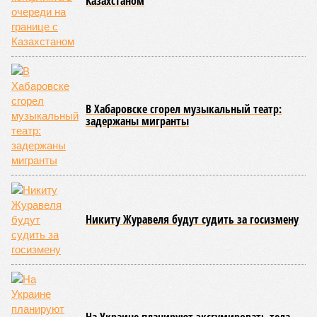
Сюжет:
Недвижимость
ЖК «Светлый мир «Станция Л»: та же группа компаний-
банкрот Seven Suns Development, та же
анонсированная
схема достройки через Capital Group осенью 2024 года, но
за прошедшие два года результатов, по словам дольщиков,
практически не видно. По
информации
из профильных
порталов, первую очередь ЖК строители обещают сдать к
декабрю 2026 г., вторую – к марту 2028-го. Но никто при
этом из кураторов стройки не задается вопросом: как эти
сроки должны материализоваться? На строительной
площадке, по свидетельствам дольщиков, регулярно
бывающих у забора, какая-либо техника отсутствует. Ни
бетононасосов, ни работающих кранов, ни признаков
мобилизации подрядчиков. При том, что до «декабря 2026»
осталось менее полугода.
Если в «Сказочном лесу» техзаказчик публично
отчитывался о поэтапной готовности – 90%, затем 97%, с
конкретными инженерными работами (усиление
монолитных конструкций, устранение проектных ошибок) –