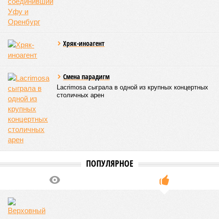
находится под следствием по ст. 200.3 УК РФ. Достройку
проблемных объектов группы – «Станции Л», «Сказочного
леса» и «В стремлении к свету», согласно информации на
сайтах Capital Group, осенью 2024 г. взяла на себя. Два из
трёх объектов уже сданы или близки к сдаче. Третий –
«Станция Л», крупнейший по числу пострадавших
дольщиков (3908 квартир в пяти корпусах) – по факту
остаётся стройплощадкой без стройки. Возникает вопрос:
распространяется ли договорённость 2024 года на
«Станцию Л» в полном объёме или приоритет отдан
объектам мешей сложности и меньшего масштаба?
Источник: https://avaho.ru/novostroyka/moskva/uvao/lyublino/svetlyy-mir-
stantsiya-l/9303640/?ysclid=msemqdok6w326352116
Если да, то на каком основании декларируются конкретные
даты сдачи жилого комплекса (декабрь 2026 – март 2028),
если фаза активных строительных работ, если судить по
отсутствию техники на площадке, ещё не началась? При
этом на бумаге даты ввода ЖК в строй продолжают
фигурировать
в объявлениях о продаже квартир на
профильных порталах.