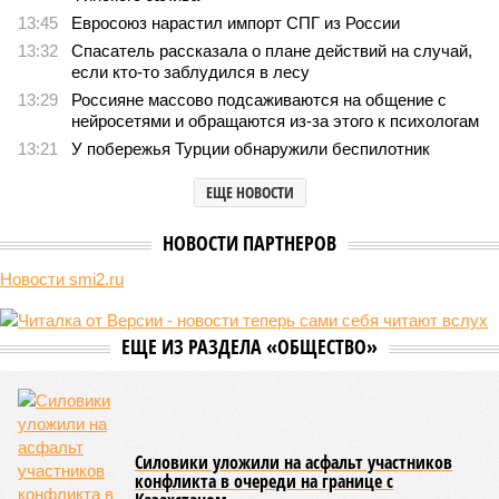
«Станция ожидания» для дольщиков
В нескольких станциях от уже сданного «Сказочного
леса» пайщики ЖК «Станция Л» продолжают ждать от
компании Capital Group начала реальной достройки
В нескольких станциях от уже сданного «Сказочного леса» пайщики ЖК
«Станция Л» продолжают ждать от компании Capital Group начала
реальной достройки (изображение сгенерировано ИИ)
Пока в Ярославском районе СВАО дольщики «Сказочного леса»
уже получают ключи – в мае 2026 года были получены
заключение о соответствии проектной документации и
разрешение на ввод жилищного комплекса в эксплуатацию –
совсем недалеко, в паре станций метро южнее, на Люблинской
улице, картина, можно сказать, прямо противоположная.