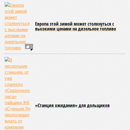
КОММЕНТАРИИ
0
Версия
//
Конфликт
//
Монополия вкладывалась-вкладывалась в
Армению и довкладывалась
89
РЖД против своей страны
Монополия вкладывалась-вкладывалась в Армению и
довкладывалась