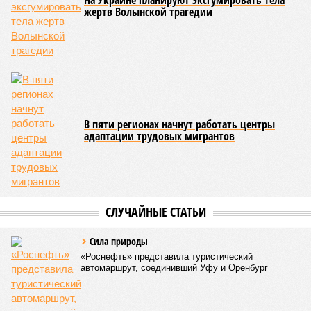
то по «Станции Л» подобной публичной отчётности
дольщики не видят. Ни Capital Group, ни кураторы
строительства не подтверждают ни соблюдения графика
строительства, ни объёма фактически выполненных работ.
Напрашивается закономерный вопрос: если
декларируемая «Capital Group модель (достраивать
проблемные объекты SSD») сработала на
Лосиноостровской, почему она не масштабируется на
Люблино? И означает ли отсутствие техники на площадке,
что в реальности подрядчик по «Станции Л» ещё даже не
определён?
Митинги
и палаточные лагеря у объекта в
2025–2026 годах, похоже, не изменили ситуацию.
«В
последние месяцы в личном общении нам перестали
называть даже ориентировочные сроки»
, – рассказывают
расстроенные дольщики.
Казалось бы, формально ответственность по
достраиванию объекта распределена. Seven Suns
Development – банкрот, часть его структур признана
несостоятельной ещё в 2024 году, бенефициар компании