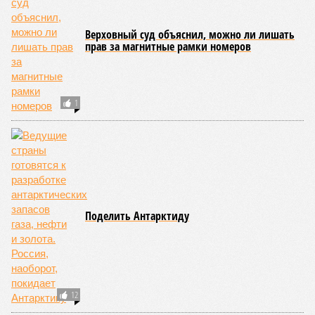
Для почти четырёх тысяч будущих собственников квартир
время давно измеряется не календарём, а очередными
переносами ожиданий. И пока на профильных порталах
продолжают указывать даты сдачи, главным индикатором
остается сама стройка. Если на ней по-прежнему не видно
признаков масштабных работ, то неизбежно возникает
вопрос: не превращаются ли сроки ввода в декларацию,
которая все больше расходится с реальным положением
дел? Именно на этот вопрос сегодня больше всего ждут
ответа дольщики ЖК «Станция Л».
Николай Ольхин
Опубликовано:
07.08.2026 11:09
Отредактировано:
07.08.2026 11:09
Украинскому
Попытки Запада
кандидату в
рассорить Москву и
конгресс США
Астану назвали
запретили
бесперспективными
приходить на пляж
после драки