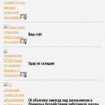
Монополия вкладывалась-вкладывалась в Армению и довкладывалась
(фото: Deep Vision)
Премьер закавказской республики Никол Пашинян заявил, что
его страна может потребовать у Москвы до 2 млрд долларов
ежегодно за аренду Южно-Кавказской железной дороги (ЮКЖД).
В настоящий момент та эксплуатируется «дочкой» ОАО «РЖД»,
причём исключительно за российский счёт. И в
складывающейся ситуации, кажется, больше вопросов не к
Еревану, а к гендиректору монополии Олегу Белозёрову.
По мнению
Пашиняна
, он не высказал ничего из ряда вон
выходящего. Дескать, Ереван считает транспортную сеть
своей собственностью и теперь намерен просить за аренду
«железки» означенную сумму. При этом, как отмечают
эксперты, армянская сторона, выставляя этот счёт, не
раскрыла методику его калькуляции, то есть, получается,