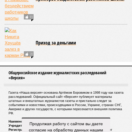
взяла цифры с потолка. Отдельно стоит отметить, что
заключённый в 2008 году между Арменией и ОАО «РЖД»
концессионный договор, согласно которому российская
компания получила в управление «железку» республики до
2038-го, вероятно, вовсе не предусматривает такой
постановки вопроса.
Неудивительно, что гендиректор РЖД
Белозёров
,
реагируя на словесные интервенции Пашиняна, выступил
со словно растерянно-обиженным комментарием. И,
кажется, стало только хуже. Как отметил менеджер, ЮКЖД
и РЖД
«последовательно и в полном объёме исполняют
взятые на себя обязательства в рамках концессионного
договора от 2008 года». «Концессия дала Армении
современную железную дорогу, при этом освободив
бюджет республики от затрат на её восстановление и
содержание. Дивиденды акционеру никогда не
выплачивались, вся прибыль шла на развитие железной
дороги»
, – добавил Белозёров.
Продолжая работу с сайтом вы даете
И в самом деле. Российская сторона поставляла Армении
согласие на обработку данных нашим