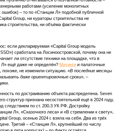
нженерными работами (усиление монолитных
 ошибок) – то по «Станции Л» подобной публичной
apital Group, ни кураторы строительства не
ка строительства, ни объёма фактически
с: если декларируемая «Capital Group модель
SSD») сработала на Лосиноостровской, почему она не
ачает ли отсутствие техники на площадке, что в
и Л» ещё даже не определён?
Митинги
и палаточные
х, похоже, не изменили ситуацию.
«В последние месяцы
называть даже ориентировочные сроки»
, –
ики.
нность по достраиванию объекта распределена. Seven
его структур признана несостоятельной ещё в 2024 году,
 следствием по ст. 200.3 УК РФ. Достройку
нции Л», «Сказочного леса» и «В стремлении к свету»,
tal Group, осенью 2024 г. взяла на себя. Два из трёх
даче. Третий – «Станция Л», крупнейший по числу
тир в пяти корпусах) – по факту остаётся