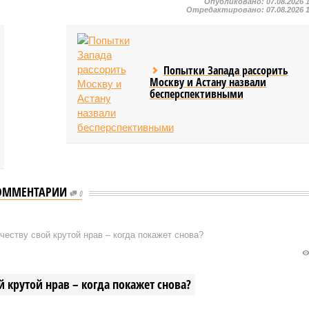
Опубликовано:
07.08.2026 
Отредактировано:
07.08.2026 
Попытки Запада рассорить
Москву и Астану назвали
бесперспективными
ОММЕНТАРИИ
0
еству свой крутой нрав – когда покажет снова?
 крутой нрав – когда покажет снова?