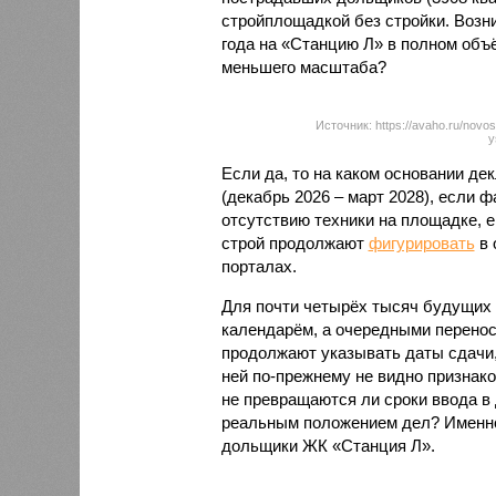
стройплощадкой без стройки. Возни
года на «Станцию Л» в полном объ
меньшего масштаба?
Источник: https://avaho.ru/novos
y
Если да, то на каком основании д
(декабрь 2026 – март 2028), если 
отсутствию техники на площадке, 
строй продолжают
фигурировать
в 
порталах.
Для почти четырёх тысяч будущих 
календарём, а очередными перенос
продолжают указывать даты сдачи,
ней по-прежнему не видно признако
не превращаются ли сроки ввода в
реальным положением дел? Именно 
дольщики ЖК «Станция Л».