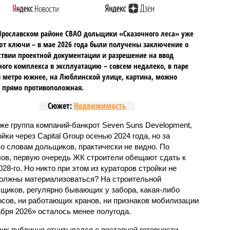
Ярославском районе СВАО дольщики «Сказочного леса» уже
т ключи – в мае 2026 года были получены заключение о
ствии проектной документации и разрешение на ввод
го комплекса в эксплуатацию – совсем недалеко, в паре
 метро южнее, на Люблинской улице, картина, можно
, прямо противоположная.
Сюжет:
Недвижимость
же группа компаний-банкрот Seven Suns Development,
ки через Capital Group осенью 2024 года, но за
о словам дольщиков, практически не видно. По
ов, первую очередь ЖК строители обещают сдать к
028-го. Но никто при этом из кураторов стройки не
 должны материализоваться? На строительной
щиков, регулярно бывающих у забора, какая-либо
осов, ни работающих кранов, ни признаков мобилизации
абря 2026» осталось менее полугода.
ик публично отчитывался о поэтапной готовности –