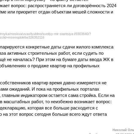
кает вопрос: распространяется ли договорённость 2024
ёме или приоритет отдан объектам мешей сложности и
troyka/moskva/uvao/lyublino/svetlyy-mir-stantsiya-l/9303640/?
sclid=msemqdok6w326352116
екларируются конкретные даты сдачи жилого комплекса
фаза активных строительных работ, если судить по
ещё не началась? При этом на бумаге даты ввода ЖК в
объявлениях о продаже квартир на профильных
собственников квартир время давно измеряется не
ами ожиданий. И пока на профильных порталах
 главным индикатором остается сама стройка. Если на
в масштабных работ, то неизбежно возникает вопрос:
 декларацию, которая все больше расходится с
на этот вопрос сегодня больше всего ждут ответа
Николай Ол