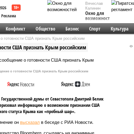
Вячеслав
2026
Калинин
Окно для
Реклама
возможностей
Конфликт
Общество
Бизнес
Спорт
Культура
 о готовности США признать Крым российским
вности США признать Крым российским
бщение о готовности США признать Крым российским
 Государственной думы от Севастополя Дмитрий Белик
теризовал информацию о возможном признании США
кого статуса Крыма как «пробный шар».
мнение он
высказал
в беседе с РИА Новости.
агентство Bloomberg, ссылаясь на анонимные