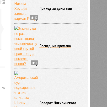
11:09
11:09
Приход за деньгами
20
Последние времена
1
777
Поворот Чигиринского