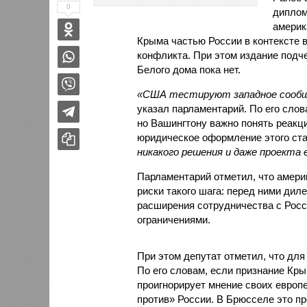
0
диплом
америк
Крыма частью России в контексте 
конфликта. При этом издание подче
Белого дома пока нет.
«США тестируют западное сообще
указал парламентарий. По его слов
но Вашингтону важно понять реакц
юридическое оформление этого ст
никакого решения и даже проекта
Парламентарий отметил, что амери
риски такого шага: перед ними ди
расширения сотрудничества с Росси
ограничениями.
При этом депутат отметил, что дл
По его словам, если признание Кр
проигнорирует мнение своих европ
против» России. В Брюсселе это пр