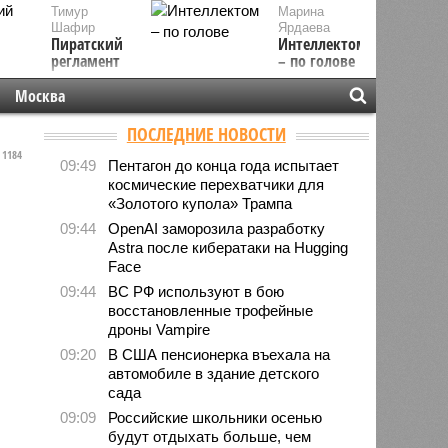
Тимур
Марина
Шафир
Ярдаева
Пиратский
Интеллектом
регламент
– по голове
Москва
ПОСЛЕДНИЕ НОВОСТИ
1184
09:49
Пентагон до конца года испытает
космические перехватчики для
«Золотого купола» Трампа
09:44
OpenAI заморозила разработку
Astra после кибератаки на Hugging
Face
09:44
ВС РФ используют в бою
восстановленные трофейные
дроны Vampire
09:20
В США пенсионерка въехала на
автомобиле в здание детского
сада
09:09
Российские школьники осенью
будут отдыхать больше, чем