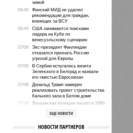
зимой
08:49
Финский МИД не удалил
рекомендации для граждан,
воюющих за ВСУ
08:44
США занимаются поисками
лидера на Кубе по
венесуэльскому сценарию
07/08
Экс-президент Финляндии
отказался признать Россию
угрозой для Европы
07/08
В Сербии испугались визита
Зеленского в Белград и назвали
его «местью Евросоюза»
07/08
Дональд Трамп намерен
реализовать проект строительства
бального зала в Белом доме
07/08
Лондонская полиция лишится 1000
рабочих мест
ЕЩЕ НОВОСТИ
07/08
Прогулявшуюся голой по Москве
блогершу поместили под
НОВОСТИ ПАРТНЕРОВ
домашний арест