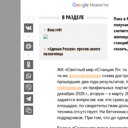
В РАЗДЕЛЕ
Пока в 
0
получаю
Ваш счёт
соответ
жилищно
0
станций
сказать
«Единая Россия» против своего
назначенца
0
ЖК «Светлый мир «Станция Л»: та 
та же
анонсированная
схема дострой
прошедшие два года результатов, п
информации
из профильных портал
декабрю 2026 г., вторую – к марту 2
задается вопросом: как эти сроки
площадке, по свидетельствам доль
техника отсутствует. Ни бетононас
подрядчиков. При том, что до «дек
Если в «Сказочном лесу» техзаказч