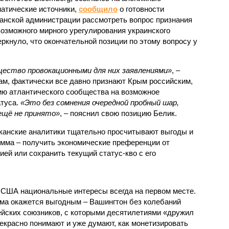
атические источники,
сообщило
о готовности
анской администрации рассмотреть вопрос признания
возможного мирного урегулирования украинского
ркнуло, что окончательной позиции по этому вопросу у
ство провокационными для них заявлениями»
, –
ам, фактически все давно признают Крым российским,
ию атлантического сообщества на возможное
атуса.
«Это без сомнения очередной пробный шар,
 ещё не принято»
, – пояснил свою позицию Белик.
канские аналитики тщательно просчитывают выгоды и
лемма – получить экономические преференции от
ей или сохранить текущий статус-кво с его
я США национальные интересы всегда на первом месте.
ыма окажется выгодным – Вашингтон без колебаний
ейских союзников, с которыми десятилетиями «дружил
екрасно понимают и уже думают, как монетизировать