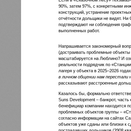
90%, затем 97%, с конкретными и
конструкций, устранение проектных
отчётности дольщики не видят. Ни C
подтверждают ни соблюдения графи
выполненных работ.
Напрашивается закономерный вопро
(достраивать проблемные объекты 
масштабируется на Люблино? И озн
реальности подрядчик по «Станци
лагеря у объекта в 2025–2026 года
в личном общении нам перестали 
рассказывают расстроенные дольщ
Казалось бы, формально ответстве
Suns Development – банкрот, часть 
бенефициар компании находится под
проблемных объектов группы – «Ста
согласно информации на сайтах Capi
объектов уже сданы или близки к с
пострадавших дольщиков (3908 квар