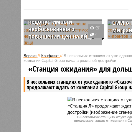
В Госдуме отреагировали
В Тиху
на заявление ФАС о
ЧС на 
недопустимости
СМИ о 
необоснованного
951
мигран
повышения цен на яйца
0
Власти м
Лидер партии «Справедливая
Тихуана,
Россия» Сергей Миронов
населённ
Версия
//
Конфликт
//
В нескольких станциях от уже сданн
отреагировал на заявление
Нижняя К
компании Capital Group начала реальной достройки
Федеральной антимонопольной
располож
«Станция ожидания» для доль
службы России, которая
США, объ
уведомила розничных продавцов
режима ч
В нескольких станциях от уже сданного «Сказо
о недопустимости повышения
продолжают ждать от компании Capital Group 
цен на яйца без объективных
причин в канун христианского
праздника.
В нескольких станциях от уже с
продолжают ждать от компании Cap