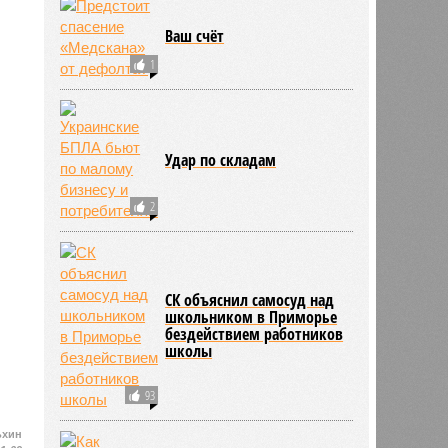
Ваш счёт
1
Удар по складам
2
СК объяснил самосуд над
школьником в Приморье
бездействием работников
школы
93
ьхин