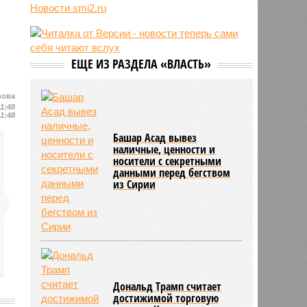
07/08
Спасённая из рабства в Мьянме
Новости smi2.ru
россиянка снова исчезла в другой
стране
07/08
Исландия потребовала от
Евросоюза не вмешиваться в
ЕЩЕ ИЗ РАЗДЕЛА «ВЛАСТЬ»
референдум по членству в
объединении
нова
07/08
Ставшего мемом американца
11:48
11:48
Уолкера вызвали в миграционную
службу
Башар Асад вывез
наличные, ценности и
носители с секретными
данными перед бегством
из Сирии
Дональд Трамп считает
достижимой торговую