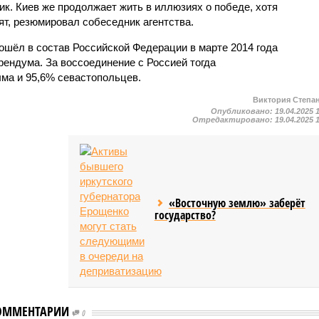
к. Киев же продолжает жить в иллюзиях о победе, хотя
рят, резюмировал собеседник агентства.
шёл в состав Российской Федерации в марте 2014 года
рендума. За воссоединение с Россией тогда
ма и 95,6% севастопольцев.
Виктория Степа
Опубликовано:
19.04.2025 
Отредактировано:
19.04.2025 
«Восточную землю» заберёт
государство?
ОММЕНТАРИИ
0