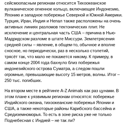
сейсмоопасным регионам относится Тихоокеанское
вулканическое огненное кольцо, включающее Индонезию,
Японию и западное побережье Северной и Южной Америки.
Турция, Иран, Индия и Непал также расположены на очень
активных линиях разломов тектонических плит. Не
исключение и центральная часть США – причина в Нью-
Мадридском разломе в штате Миссури. Землетрясения
средней силы – явление, в общем-то, обычное и вполне
сносное, но периодически, раз в несколько столетий,
трясёт так, что мало не покажется никому. К примеру, в
самом конце 2004 года бахнуло близ побережья
индонезийского острова Суматра, а следом пошли
огромные, превышающие высоту 15 метров, волны. Итог –
250 тыс. погибших.
На втором месте в рейтинге A-Z Animals как раз цунами. В
этом плане к уязвимым регионам относятся: побережье
Индийского океана, тихо­океанские побережья Японии и
США, а также некоторые районы Карибского бассейна и
Средиземноморья. То есть в зоне риска уже не только
Поднебесная с Индией – не так ли?