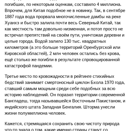
погибших, по некоторым оценкам, составило 4 миллиона.
Впрочем, для Китая подобное не в новинку. Так, в сентябре
1887 года вода прорвала многочисленные дамбы на реке
Хуанхэ и быстро залила почти весь Северный Китай, так
как местность там довольно низменная, и потоп просто не
встречал препятствий на своём пути, уничтожая деревни и
целые города. Водой залило 130 тыс. квадратных
километров (а это больше территорий Оренбургской или
Кировской областей), 2 млн человек остались без крова,
ещё столько же погибли в результате спровоцированной
катастрофой пандемии.
Третье место по кровожадности в рейтинге стихийных
бедствий занимает смертоносный циклон Бхола 1970 года,
ставший самым мощным среди себе подобных за всю
историю наблюдений. Он поразил территории современной
Бангладеш, тогда называвшейся Восточным Пакистаном, и
индийского штата Западная Бенгалия. Шторма унесли
жизни полумиллиона человек.
Кажется, стремящаяся сохранить свою чистоту природа
что-то знала о том, какие именно страны станут со