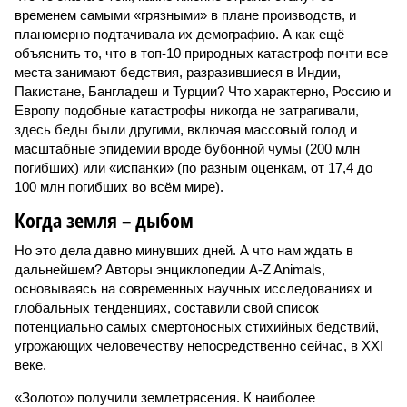
временем самыми «грязными» в плане производств, и
планомерно подтачивала их демографию. А как ещё
объяснить то, что в топ-10 природных катастроф почти все
места занимают бедствия, разразившиеся в Индии,
Пакистане, Бангладеш и Турции? Что характерно, Россию и
Европу подобные катастрофы никогда не затрагивали,
здесь беды были другими, включая массовый голод и
масштабные эпидемии вроде бубонной чумы (200 млн
погибших) или «испанки» (по разным оценкам, от 17,4 до
100 млн погибших во всём мире).
Когда земля – дыбом
Но это дела давно минувших дней. А что нам ждать в
дальнейшем? Авторы энциклопедии A-Z Animals,
основываясь на современных научных исследованиях и
глобальных тенденциях, составили свой список
потенциально самых смертоносных стихийных бедствий,
угрожающих человечеству непосредственно сейчас, в XXI
веке.
«Золото» получили землетрясения. К наиболее