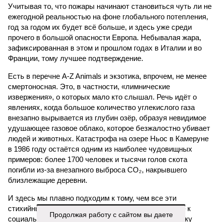
Учитывая то, что пожары начинают становиться чуть ли не
ежегодной реальностью на фоне глобального потепления,
год за годом их будет всё больше, и здесь уже среди
прочего в большой опасности Европа. Небывалая жара,
зафиксированная в этом и прошлом годах в Италии и во
Франции, тому лучшее подтверждение.
Есть в перечне A-Z Animals и экзотика, впрочем, не менее
смертоносная. Это, в частности, «лимнические
извержения», о которых мало кто слышал. Речь идёт о
явлениях, когда большое количество углекислого газа
внезапно вырывается из глубин озёр, образуя невидимое
удушающее газовое облако, которое безжалостно убивает
людей и животных. Катастрофа на озере Ньос в Камеруне
в 1986 году остаётся одним из наиболее чудовищных
примеров: более 1700 человек и тысячи голов скота
погибли из-за внезапного выброса CO₂, накрывшего
близлежащие деревни.
И здесь мы плавно подходим к тому, чем все эти
стихийные бедствия могут закончиться. А именно – к
Продолжая работу с сайтом вы даете
социальному коллапсу, то есть фактическому упадку