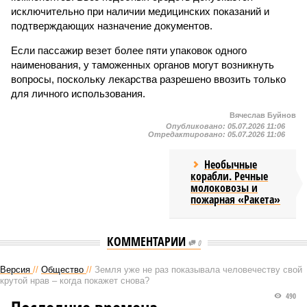
исключительно при наличии медицинских показаний и
подтверждающих назначение документов.
Если пассажир везет более пяти упаковок одного
наименования, у таможенных органов могут возникнуть
вопросы, поскольку лекарства разрешено ввозить только
для личного использования.
Вячеслав Буйнов
Опубликовано:
05.07.2026 11:06
Отредактировано:
05.07.2026 11:06
Необычные
корабли. Речные
молоковозы и
пожарная «Ракета»
КОММЕНТАРИИ
0
Версия
//
Общество
//
Земля уже не раз показывала человечеству свой
крутой нрав – когда покажет снова?
490