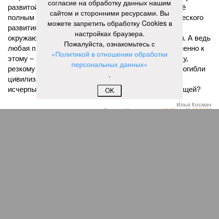
согласие на обработку данных нашим
развитой цивилизации, зачастую с последующим её
сайтом и сторонними ресурсами. Вы
полным уничтожением. Среди причин такого трагического
можете запретить обработку Cookies в
развития событий учёные называют деградацию
настройках браузера.
окружающей среды, истощение ресурсов и болезни. А ведь
Пожалуйста, ознакомьтесь с
любая природная катастрофа непременно ведёт именно к
«Политикой в отношении обработки
этому – экономическому кризису, эпидемиям, голоду,
персональных данных»
резкому сокращению численности населения. Так погибли
.
цивилизации шумеров, майя, кхмеров – список не
исчерпывающий. Какая цивилизация будет следующей?
OK
Илья Космач
Газета
«Наша версия» №29 от 03.08.2026
Опубликовано:
05.08.2026 13:00
Отредактировано:
05.08.2026 13:00
Возраст
Инфантино
бессмертия
отступил и объявил
об отказе ФИФА от
продажи доли прав
на чемпионат мира
КОММЕНТАРИИ
1