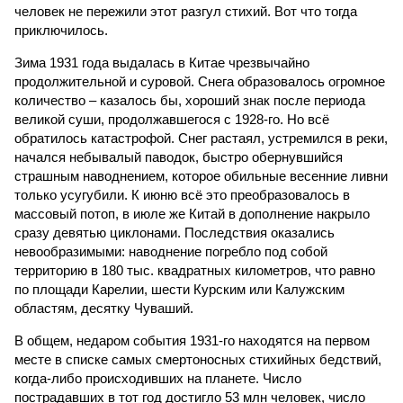
человек не пережили этот разгул стихий. Вот что тогда
приключилось.
Зима 1931 года выдалась в Китае чрезвычайно
продолжительной и суровой. Снега образовалось огромное
количество – казалось бы, хороший знак после периода
великой суши, продолжавшегося с 1928-го. Но всё
обратилось катастрофой. Снег растаял, устремился в реки,
начался небывалый паводок, быстро обернувшийся
страшным наводнением, которое обильные весенние ливни
только усугубили. К июню всё это преобразовалось в
массовый потоп, в июле же Китай в дополнение накрыло
сразу девятью циклонами. Последствия оказались
невообразимыми: наводнение погребло под собой
территорию в 180 тыс. квадратных километров, что равно
по площади Карелии, шести Курским или Калужским
областям, десятку Чуваший.
В общем, недаром события 1931-го находятся на первом
месте в списке самых смертоносных стихийных бедствий,
когда-либо происходивших на планете. Число
пострадавших в тот год достигло 53 млн человек, число