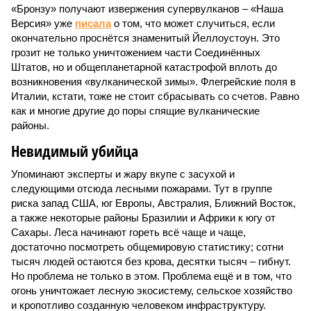
«Бронзу» получают извержения супервулканов – «Наша
Версия» уже
писала
о том, что может случиться, если
окончательно проснётся знаменитый Йеллоустоун. Это
грозит не только уничтожением части Соединённых
Штатов, но и общепланетарной катастрофой вплоть до
возникновения «вулканической зимы». Флегрейские поля в
Италии, кстати, тоже не стоит сбрасывать со счетов. Равно
как и многие другие до поры спящие вулканические
районы.
Невидимый убийца
Упоминают эксперты и жару вкупе с засухой и
следующими отсюда лесными пожарами. Тут в группе
риска запад США, юг Европы, Австралия, Ближний Восток,
а также некоторые районы Бразилии и Африки к югу от
Сахары. Леса начинают гореть всё чаще и чаще,
достаточно посмотреть общемировую статистику; сотни
тысяч людей остаются без крова, десятки тысяч – гибнут.
Но проблема не только в этом. Проблема ещё и в том, что
огонь уничтожает лесную экосистему, сельское хозяйство
и кропотливо созданную человеком инфраструктуру.