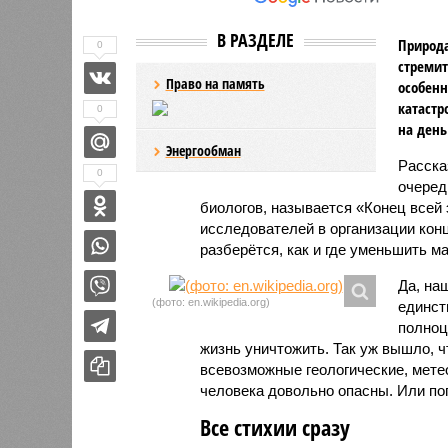
В РАЗДЕЛЕ
Природа
0
стремит
Право на память
особенн
катастр
0
на день
Энергообман
Расск
0
очеред
биологов, называется «Конец всей
исследователей в организации кон
разберётся, как и где уменьшить 
Да, на
(фото: en.wikipedia.org)
единст
полноц
жизнь уничтожить. Так уж вышло, 
всевозможные геологические, мете
человека довольно опасны. Или по
Все стихии сразу