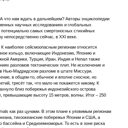
 А что нам ждать в дальнейшем? Авторы энциклопедии
еменных научных исследованиях и глобальных
к потенциально самых смертоносных стихийных
 непосредственно сейчас, в XXI веке.
 К наиболее сейсмоопасным регионам относится
нное кольцо, включающее Индонезию, Японию и
ной Америки. Турция, Иран, Индия и Непал также
ниях разломов тектонических плит. Не исключение и
 в Нью-Мадридском разломе в штате Миссури.
ние, в общем-то, обычное и вполне сносное, но
етий, трясёт так, что мало не покажется никому. К
бахнуло близ побережья индонезийского острова
, превышающие высоту 15 метров, волны. Итог – 250
imals как раз цунами. В этом плане к уязвимым регионам
кеана, тихо­океанские побережья Японии и США, а
 бассейна и Средиземноморья. То есть в зоне риска