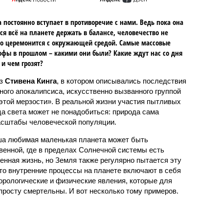
 постоянно вступает в противоречие с нами. Ведь пока она
ся всё на планете держать в балансе, человечество не
о церемонится с окружающей средой. Самые массовые
офы в прошлом – какими они были? Какие ждут нас со дня
 и чем грозят?
аз
Стивена Кинга
, в котором описывались последствия
ного апокалипсиса, искусственно вызванного группой
 этой мерзости». В реальной жизни участия пытливых
ца света может не понадобиться: природа сама
масштабы человеческой популяции.
ша любимая маленькая планета может быть
венной, где в пределах Солнечной системы есть
енная жизнь, но Земля также регулярно пытается эту
что внутренние процессы на планете включают в себя
орологические и физические явления, которые для
просту смертельны. И вот несколько тому примеров.