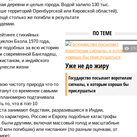
жая деревни и целые города. Водой залило 130 тыс.
ьше территорий Оренбургской или Кировской областей),
 ещё столько же погибли в результате
ндемии.
ПО ТЕМЕ
ейтинге стихийных
иклон Бхола 1970 года,
 подобных за всю историю
479
и современной Бангладеш,
истаном, и индийского
Уже не до жиру
унесли жизни
Государство посылает воротилам
сигналы, к которым хорошо бы
вою чистоту природа что-то
прислушаться
станут со временем самыми
и планомерно подтачивала
 то, что в топ-10
ста занимают бедствия, разразившиеся в Индии,
то характерно, Россию и Европу подобные катастрофы
ды были другими, включая массовый голод и масштабные
 млн погибших) или «испанки» (по разным оценкам, от
ире).