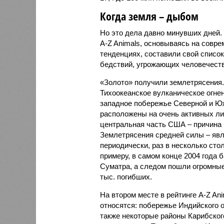
Когда земля – дыбом
Но это дела давно минувших дней.
A-Z Animals, основываясь на совр
тенденциях, составили свой списо
бедствий, угрожающих человечеству
«Золото» получили землетрясения.
Тихоокеанское вулканическое огне
западное побережье Северной и Юж
расположены на очень активных ли
центральная часть США – причина
Землетрясения средней силы – явле
периодически, раз в несколько стол
примеру, в самом конце 2004 года 
Суматра, а следом пошли огромные
тыс. погибших.
На втором месте в рейтинге A-Z An
относятся: побережье Индийского о
также некоторые районы Карибского