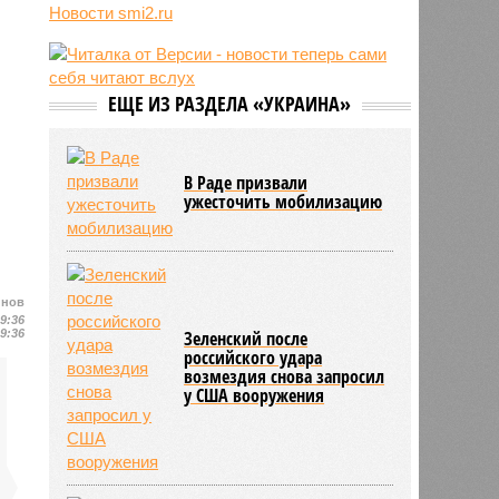
отключили систему биометрии на
Новости smi2.ru
границе из-за очередей
11:14
Люксембург обвинил Евросоюз во
взятии «в заложники» Шенгена
ЕЩЕ ИЗ РАЗДЕЛА «УКРАИНА»
11:04
Генконсульство Испании
выпустило предупреждение для
россиян
В Раде призвали
ужесточить мобилизацию
йнов
09:36
09:36
Зеленский после
российского удара
возмездия снова запросил
у США вооружения