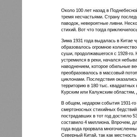
Около 100 лет назад в Поднебесно
тремя несчастьями. Страну послед
паводок, невероятные ливни. Неск
стихий. Вот что тогда приключилось
Зима 1931 года выдалась в Китае 
образовалось огромное количество
суши, продолжавшегося с 1928-го. 
устремился в реки, начался небы
наводнением, которое обильные вес
преобразовалось в массовый потоп
циклонами. Последствия оказались
территорию в 180 тыс. квадратных 
Курским или Калужским областям, 
В общем, недаром события 1931-го
смертоносных стихийных бедствий,
пострадавших в тот год достигло 5
составило 4 миллиона. Впрочем, для
года вода прорвала многочисленны
Северный Китай, так как местность