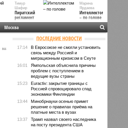
Тимур
Марина
Шафир
Ярдаева
Пиратский
Интеллектом
регламент
– по голове
Москва
ПОСЛЕДНИЕ НОВОСТИ
17:14
В Евросоюзе не смогли установить
866
связь между Россией и
миграционным кризисом в Сеуте
16:01
Ямпольская объяснила причины
проблем с поступлением в
ведущие вузы страны
15:23
Euractiv: закрытие границы с
Россией спровоцировало спад
экономики Финляндии
13:44
Минобрнауки осенью примет
решение о правилах приёма на
платные места в вузах
13:37
Трамп назвал своего наследника
на посту президента США