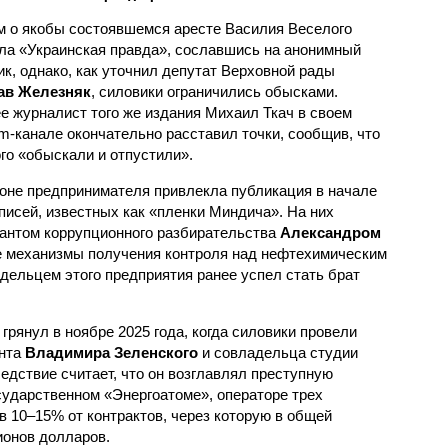
 о якобы состоявшемся аресте Василия Веселого
ла «Украинская правда», сославшись на анонимный
ик, однако, как уточнил депутат Верховной рады
ав Железняк
, силовики ограничились обысками.
е журналист того же издания Михаил Ткач в своем
am-канале окончательно расставил точки, сообщив, что
го «обыскали и отпустили».
оне предпринимателя привлекла публикация в начале
исей, известных как «пленки Миндича». На них
антом коррупционного разбирательства
Александром
е механизмы получения контроля над нефтехимическим
дельцем этого предприятия ранее успел стать брат
рянул в ноябре 2025 года, когда силовики провели
ента
Владимира Зеленского
и совладельца студии
ледствие считает, что он возглавлял преступную
сударственном «Энергоатоме», операторе трех
в 10–15% от контрактов, через которую в общей
ионов долларов.