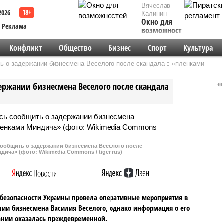
Вячеслав
2026
Калинин
Окно для
Реклама
возможностей
Конфликт
Общество
Бизнес
Спорт
Культура
ь о задержании бизнесмена Веселого после скандала с «пленками
ржании бизнесмена Веселого после скандала
ообщить о задержании бизнесмена Веселого после
дича» (фото: Wikimedia Commons / tiger rus)
безопасности Украины провела оперативные мероприятия в
ии бизнесмена Василия Веселого, однако информация о его
нии оказалась преждевременной.