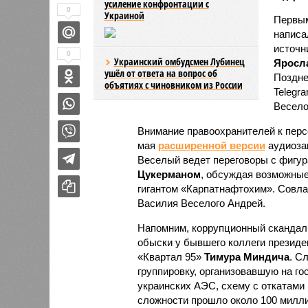
усиление конфронтации с
0
Украиной
Первым
написа
источн
0
Украинский омбудсмен Лубинец
Яросл
ушёл от ответа на вопрос об
Поздне
объятиях с чиновником из России
Telegr
Весело
Внимание правоохранителей к перс
мая
расширенной версии
аудиозап
Веселый ведет переговоры с фигур
Цукерманом
, обсуждая возможны
гигантом «Карпатнафтохим». Совла
Василия Веселого Андрей.
Напомним, коррупционный скандал г
обыски у бывшего коллеги презид
«Квартал 95»
Тимура Миндича
. С
группировку, организовавшую на го
украинских АЭС, схему с откатами 
сложности прошло около 100 милл