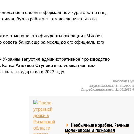
положения о своем неформальном кураторстве над
таивая, будто работает там исключительно на
этом отмечало, что фигуранты операции «Мидас»
 совета банка еще за месяц до его официального
к Украины запустил административное производство
с Банка
Алексея Ступака
квалификационным
троль государства в 2023 году.
Вячеслав Бу
Опубликовано:
11.06.2026 
Отредактировано:
11.06.2026 
Необычные корабли. Речные
молоковозы и пожарная