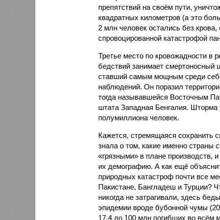
препятствий на своём пути, уничто
квадратных километров (а это бол
2 млн человек остались без крова,
спровоцированной катастрофой па
Третье место по кровожадности в р
бедствий занимает смертоносный ц
ставший самым мощным среди себе
наблюдений. Он поразил территори
тогда называвшейся Восточным Пак
штата Западная Бенгалия. Шторма 
полумиллиона человек.
Кажется, стремящаяся сохранить с
знала о том, какие именно страны 
«грязными» в плане производств, 
их демографию. А как ещё объяснить
природных катастроф почти все ме
Пакистане, Бангладеш и Турции? Ч
никогда не затрагивали, здесь бе
эпидемии вроде бубонной чумы (200
17,4 до 100 млн погибших во всём м