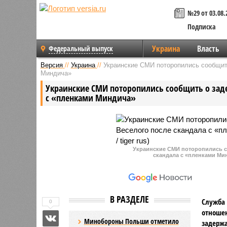
№29 от 03.08.
Подписка
Украина
Власть
Федеральный выпуск
Версия
//
Украина
//
Украинские СМИ поторопились сообщит
Миндича»
Украинские СМИ поторопились сообщить о заде
с «пленками Миндича»
Украинские СМИ поторопились с
скандала с «пленками Мин
В РАЗДЕЛЕ
Служба 
0
отношен
Минобороны Польши отметило
задержа