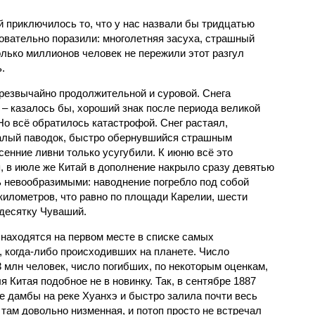
й приключилось то, что у нас назвали бы тридцатью
овательно поразили: многолетняя засуха, страшный
олько миллионов человек не пережили этот разгул
.
чрезвычайно продолжительной и суровой. Снега
 – казалось бы, хороший знак после периода великой
Но всё обратилось катастрофой. Снег растаял,
валый паводок, быстро обернувшийся страшным
енние ливни только усугубили. К июню всё это
, в июле же Китай в дополнение накрыло сразу девятью
 невообразимыми: наводнение погребло под собой
километров, что равно по площади Карелии, шести
десятку Чуваший.
 находятся на первом месте в списке самых
 когда-либо происходивших на планете. Число
3 млн человек, число погибших, по некоторым оценкам,
 Китая подобное не в новинку. Так, в сентябре 1887
е дамбы на реке Хуанхэ и быстро залила почти весь
 там довольно низменная, и потоп просто не встречал