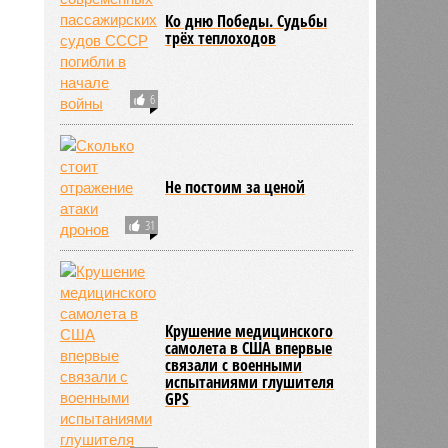
Ко дню Победы. Судьбы
трёх теплоходов
6
Не постоим за ценой
31
Крушение медицинского
самолета в США впервые
связали с военными
испытаниями глушителя
GPS