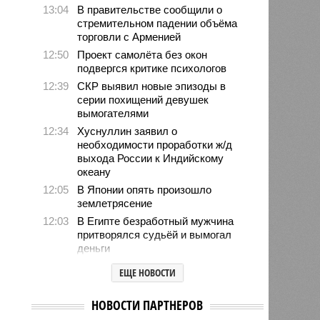
13:04
В правительстве сообщили о
стремительном падении объёма
торговли с Арменией
12:50
Проект самолёта без окон
подвергся критике психологов
12:39
СКР выявил новые эпизоды в
серии похищений девушек
вымогателями
12:34
Хуснуллин заявил о
необходимости проработки ж/д
выхода России к Индийскому
океану
12:05
В Японии опять произошло
землетрясение
12:03
В Египте безработный мужчина
притворялся судьёй и вымогал
деньги
11:55
Учёные назвали неожиданный
ЕЩЕ НОВОСТИ
способ снизить риск развития
диабета
НОВОСТИ ПАРТНЕРОВ
11:39
В европейских аэропортах