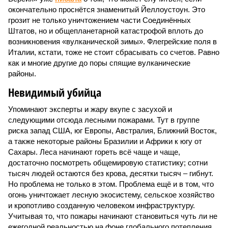
окончательно проснётся знаменитый Йеллоустоун. Это
грозит не только уничтожением части Соединённых
Штатов, но и общепланетарной катастрофой вплоть до
возникновения «вулканической зимы». Флегрейские поля в
Италии, кстати, тоже не стоит сбрасывать со счетов. Равно
как и многие другие до поры спящие вулканические
районы.
Невидимый убийца
Упоминают эксперты и жару вкупе с засухой и
следующими отсюда лесными пожарами. Тут в группе
риска запад США, юг Европы, Австралия, Ближний Восток,
а также некоторые районы Бразилии и Африки к югу от
Сахары. Леса начинают гореть всё чаще и чаще,
достаточно посмотреть общемировую статистику; сотни
тысяч людей остаются без крова, десятки тысяч – гибнут.
Но проблема не только в этом. Проблема ещё и в том, что
огонь уничтожает лесную экосистему, сельское хозяйство
и кропотливо созданную человеком инфраструктуру.
Учитывая то, что пожары начинают становиться чуть ли не
ежегодной реальностью на фоне глобального потепления,