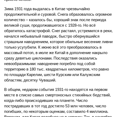
Зима 1931 года выдалась в Китае чрезвычайно
продолжительной и суровой. Снега образовалось огромное
количество – казалось бы, хороший знак после периода
великой суши, продолжавшегося с 1928-го. Но всё
обратилось катастрофой. Снег растаял, устремился в реки,
начался небывалый паводок, быстро обернувшийся
страшным наводнением, которое обильные весенние ливни
только усугубили. К июню всё это преобразовалось в
массовый потоп, в июле же Китай в дополнение накрыло
сразу девятью циклонами. Последствия оказались
невообразимыми: наводнение погребло под собой
территорию в 180 тыс. квадратных километров, что равно
по площади Карелии, шести Курским или Калужским
областям, десятку Чуваший.
В общем, недаром события 1931-го находятся на первом
месте в списке самых смертоносных стихийных бедствий,
когда-либо происходивших на планете. Число
пострадавших в тот год достигло 53 млн человек, число
погибших, по некоторым оценкам, составило 4 миллиона.
Впрочем, для Китая подобное не в новинку. Так, в сентябре