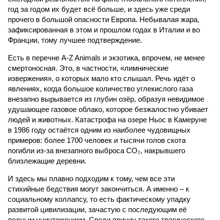
год за годом их будет всё больше, и здесь уже среди
прочего в большой опасности Европа. Небывалая жара,
зафиксированная в этом и прошлом годах в Италии и во
Франции, тому лучшее подтверждение.
Есть в перечне A-Z Animals и экзотика, впрочем, не менее
смертоносная. Это, в частности, «лимнические
извержения», о которых мало кто слышал. Речь идёт о
явлениях, когда большое количество углекислого газа
внезапно вырывается из глубин озёр, образуя невидимое
удушающее газовое облако, которое безжалостно убивает
людей и животных. Катастрофа на озере Ньос в Камеруне
в 1986 году остаётся одним из наиболее чудовищных
примеров: более 1700 человек и тысячи голов скота
погибли из-за внезапного выброса CO₂, накрывшего
близлежащие деревни.
И здесь мы плавно подходим к тому, чем все эти
стихийные бедствия могут закончиться. А именно – к
социальному коллапсу, то есть фактическому упадку
развитой цивилизации, зачастую с последующим её
полным уничтожением. Среди причин такого трагического