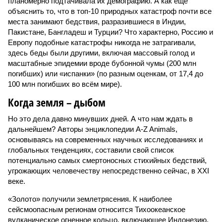
планомерно подтачивала их демографию. А как ещё
объяснить то, что в топ-10 природных катастроф почти все
места занимают бедствия, разразившиеся в Индии,
Пакистане, Бангладеш и Турции? Что характерно, Россию и
Европу подобные катастрофы никогда не затрагивали,
здесь беды были другими, включая массовый голод и
масштабные эпидемии вроде бубонной чумы (200 млн
погибших) или «испанки» (по разным оценкам, от 17,4 до
100 млн погибших во всём мире).
Когда земля – дыбом
Но это дела давно минувших дней. А что нам ждать в
дальнейшем? Авторы энциклопедии A-Z Animals,
основываясь на современных научных исследованиях и
глобальных тенденциях, составили свой список
потенциально самых смертоносных стихийных бедствий,
угрожающих человечеству непосредственно сейчас, в XXI
веке.
«Золото» получили землетрясения. К наиболее
сейсмоопасным регионам относится Тихоокеанское
вулканическое огненное кольцо, включающее Индонезию,