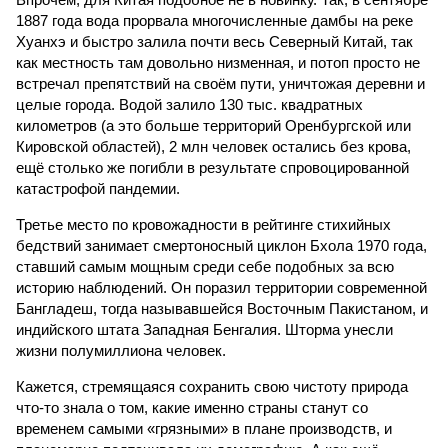
1887 года вода прорвала многочисленные дамбы на реке
Хуанхэ и быстро залила почти весь Северный Китай, так
как местность там довольно низменная, и потоп просто не
встречал препятствий на своём пути, уничтожая деревни и
целые города. Водой залило 130 тыс. квадратных
километров (а это больше территорий Оренбургской или
Кировской областей), 2 млн человек остались без крова,
ещё столько же погибли в результате спровоцированной
катастрофой пандемии.
Третье место по кровожадности в рейтинге стихийных
бедствий занимает смертоносный циклон Бхола 1970 года,
ставший самым мощным среди себе подобных за всю
историю наблюдений. Он поразил территории современной
Бангладеш, тогда называвшейся Восточным Пакистаном, и
индийского штата Западная Бенгалия. Шторма унесли
жизни полумиллиона человек.
Кажется, стремящаяся сохранить свою чистоту природа
что-то знала о том, какие именно страны станут со
временем самыми «грязными» в плане производств, и