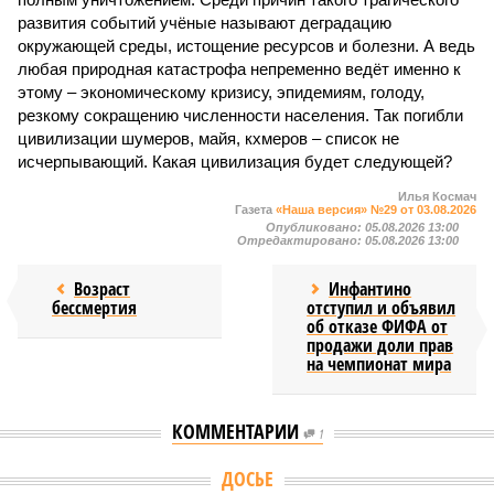
развития событий учёные называют деградацию
окружающей среды, истощение ресурсов и болезни. А ведь
любая природная катастрофа непременно ведёт именно к
этому – экономическому кризису, эпидемиям, голоду,
резкому сокращению численности населения. Так погибли
цивилизации шумеров, майя, кхмеров – список не
исчерпывающий. Какая цивилизация будет следующей?
Илья Космач
Газета
«Наша версия» №29 от 03.08.2026
Опубликовано:
05.08.2026 13:00
Отредактировано:
05.08.2026 13:00
Возраст
Инфантино
бессмертия
отступил и объявил
об отказе ФИФА от
продажи доли прав
на чемпионат мира
КОММЕНТАРИИ
1
Версия
//
Конфликт
//
В нескольких станциях от уже сданного