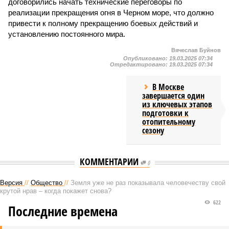
договорились начать технические переговоры по
реализации прекращения огня в Черном море, что должно
привести к полному прекращению боевых действий и
установлению постоянного мира.
Вячеслав Буйнов
Опубликовано:
19.03.2025 07:34
Отредактировано:
19.03.2025 07:34
В Москве
завершается один
из ключевых этапов
подготовки к
отопительному
сезону
КОММЕНТАРИИ
0
Версия
//
Общество
//
Земля уже не раз показывала человечеству свой
крутой нрав – когда покажет снова?
622
Последние времена