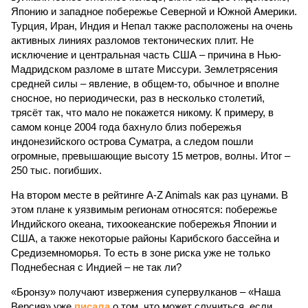
Японию и западное побережье Северной и Южной Америки.
Турция, Иран, Индия и Непал также расположены на очень
активных линиях разломов тектонических плит. Не
исключение и центральная часть США – причина в Нью-
Мадридском разломе в штате Миссури. Землетрясения
средней силы – явление, в общем-то, обычное и вполне
сносное, но периодически, раз в несколько столетий,
трясёт так, что мало не покажется никому. К примеру, в
самом конце 2004 года бахнуло близ побережья
индонезийского острова Суматра, а следом пошли
огромные, превышающие высоту 15 метров, волны. Итог –
250 тыс. погибших.
На втором месте в рейтинге A-Z Animals как раз цунами. В
этом плане к уязвимым регионам относятся: побережье
Индийского океана, тихо­океанские побережья Японии и
США, а также некоторые районы Карибского бассейна и
Средиземноморья. То есть в зоне риска уже не только
Поднебесная с Индией – не так ли?
«Бронзу» получают извержения супервулканов – «Наша
Версия» уже
писала
о том, что может случиться, если