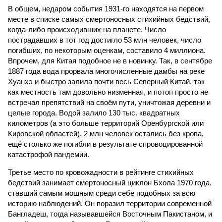
В общем, недаром события 1931-го находятся на первом
месте в списке самых смертоносных стихийных бедствий,
когда-либо происходивших на планете. Число
пострадавших в тот год достигло 53 млн человек, число
погибших, по некоторым оценкам, составило 4 миллиона.
Впрочем, для Китая подобное не в новинку. Так, в сентябре
1887 года вода прорвала многочисленные дамбы на реке
Хуанхэ и быстро залила почти весь Северный Китай, так
как местность там довольно низменная, и потоп просто не
встречал препятствий на своём пути, уничтожая деревни и
целые города. Водой залило 130 тыс. квадратных
километров (а это больше территорий Оренбургской или
Кировской областей), 2 млн человек остались без крова,
ещё столько же погибли в результате спровоцированной
катастрофой пандемии.
Третье место по кровожадности в рейтинге стихийных
бедствий занимает смертоносный циклон Бхола 1970 года,
ставший самым мощным среди себе подобных за всю
историю наблюдений. Он поразил территории современной
Бангладеш, тогда называвшейся Восточным Пакистаном, и