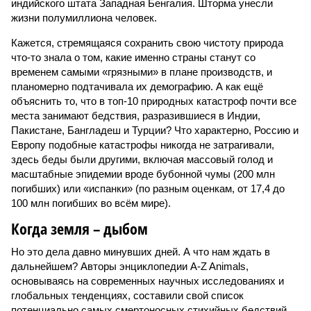
индийского штата Западная Бенгалия. Шторма унесли
жизни полумиллиона человек.
Кажется, стремящаяся сохранить свою чистоту природа
что-то знала о том, какие именно страны станут со
временем самыми «грязными» в плане производств, и
планомерно подтачивала их демографию. А как ещё
объяснить то, что в топ-10 природных катастроф почти все
места занимают бедствия, разразившиеся в Индии,
Пакистане, Бангладеш и Турции? Что характерно, Россию и
Европу подобные катастрофы никогда не затрагивали,
здесь беды были другими, включая массовый голод и
масштабные эпидемии вроде бубонной чумы (200 млн
погибших) или «испанки» (по разным оценкам, от 17,4 до
100 млн погибших во всём мире).
Когда земля – дыбом
Но это дела давно минувших дней. А что нам ждать в
дальнейшем? Авторы энциклопедии A-Z Animals,
основываясь на современных научных исследованиях и
глобальных тенденциях, составили свой список
потенциально самых смертоносных стихийных бедствий,