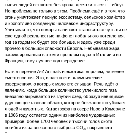
тысяч людей остаются без крова, десятки тысяч – гибнут.
Но проблема не только в этом. Проблема ещё и в том, что
огонь уничтожает лесную экосистему, сельское хозяйство
и кропотливо созданную человеком инфраструктуру.
Учитывая то, что пожары начинают становиться чуть ли не
ежегодной реальностью на фоне глобального потепления,
год за годом их будет всё больше, и здесь уже среди
прочего в большой опасности Европа. Небывалая жара,
зафиксированная в этом и прошлом годах в Италии и во
Франции, тому лучшее подтверждение.
Есть в перечне A-Z Animals и экзотика, впрочем, не менее
смертоносная. Это, в частности, «лимнические
извержения», о которых мало кто слышал. Речь идёт о
явлениях, когда большое количество углекислого газа
внезапно вырывается из глубин озёр, образуя невидимое
удушающее газовое облако, которое безжалостно убивает
людей и животных. Катастрофа на озере Ньос в Камеруне
в 1986 году остаётся одним из наиболее чудовищных
примеров: более 1700 человек и тысячи голов скота
погибли из-за внезапного выброса CO₂, накрывшего