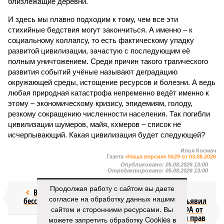
близлежащие деревни.
И здесь мы плавно подходим к тому, чем все эти
стихийные бедствия могут закончиться. А именно – к
социальному коллапсу, то есть фактическому упадку
развитой цивилизации, зачастую с последующим её
полным уничтожением. Среди причин такого трагического
развития событий учёные называют деградацию
окружающей среды, истощение ресурсов и болезни. А ведь
любая природная катастрофа непременно ведёт именно к
этому – экономическому кризису, эпидемиям, голоду,
резкому сокращению численности населения. Так погибли
цивилизации шумеров, майя, кхмеров – список не
исчерпывающий. Какая цивилизация будет следующей?
Илья Космач
Газета
«Наша версия» №29 от 03.08.2026
Опубликовано:
05.08.2026 13:00
Отредактировано:
05.08.2026 13:00
Продолжая работу с сайтом вы даете
Возраст
Инфантино
согласие на обработку данных нашим
бессмертия
отступил и объявил
сайтом и сторонними ресурсами. Вы
об отказе ФИФА от
продажи доли прав
можете запретить обработку Cookies в