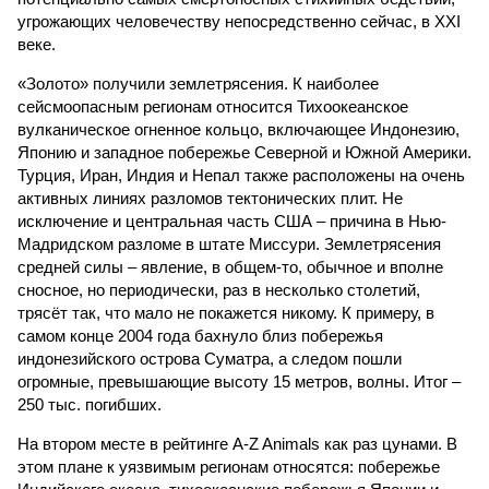
угрожающих человечеству непосредственно сейчас, в XXI
веке.
«Золото» получили землетрясения. К наиболее
сейсмоопасным регионам относится Тихоокеанское
вулканическое огненное кольцо, включающее Индонезию,
Японию и западное побережье Северной и Южной Америки.
Турция, Иран, Индия и Непал также расположены на очень
активных линиях разломов тектонических плит. Не
исключение и центральная часть США – причина в Нью-
Мадридском разломе в штате Миссури. Землетрясения
средней силы – явление, в общем-то, обычное и вполне
сносное, но периодически, раз в несколько столетий,
трясёт так, что мало не покажется никому. К примеру, в
самом конце 2004 года бахнуло близ побережья
индонезийского острова Суматра, а следом пошли
огромные, превышающие высоту 15 метров, волны. Итог –
250 тыс. погибших.
На втором месте в рейтинге A-Z Animals как раз цунами. В
этом плане к уязвимым регионам относятся: побережье