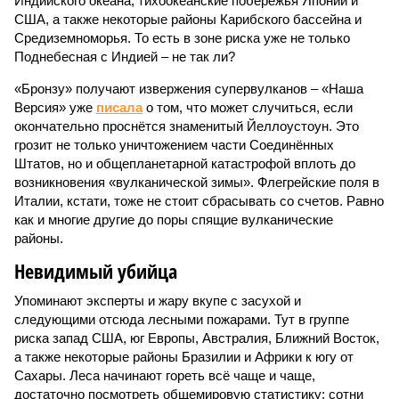
Индийского океана, тихо­океанские побережья Японии и
США, а также некоторые районы Карибского бассейна и
Средиземноморья. То есть в зоне риска уже не только
Поднебесная с Индией – не так ли?
«Бронзу» получают извержения супервулканов – «Наша
Версия» уже
писала
о том, что может случиться, если
окончательно проснётся знаменитый Йеллоустоун. Это
грозит не только уничтожением части Соединённых
Штатов, но и общепланетарной катастрофой вплоть до
возникновения «вулканической зимы». Флегрейские поля в
Италии, кстати, тоже не стоит сбрасывать со счетов. Равно
как и многие другие до поры спящие вулканические
районы.
Невидимый убийца
Упоминают эксперты и жару вкупе с засухой и
следующими отсюда лесными пожарами. Тут в группе
риска запад США, юг Европы, Австралия, Ближний Восток,
а также некоторые районы Бразилии и Африки к югу от
Сахары. Леса начинают гореть всё чаще и чаще,
достаточно посмотреть общемировую статистику; сотни