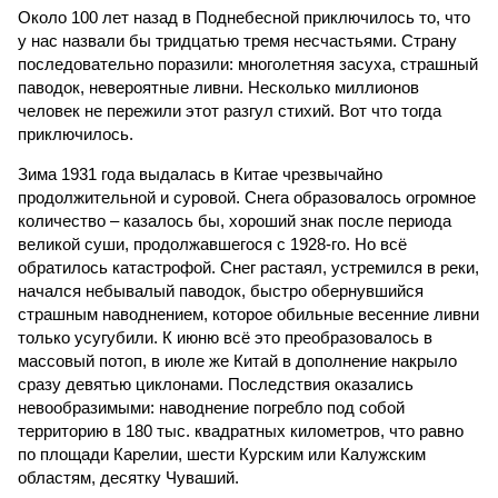
Около 100 лет назад в Поднебесной приключилось то, что
у нас назвали бы тридцатью тремя несчастьями. Страну
последовательно поразили: многолетняя засуха, страшный
паводок, невероятные ливни. Несколько миллионов
человек не пережили этот разгул стихий. Вот что тогда
приключилось.
Зима 1931 года выдалась в Китае чрезвычайно
продолжительной и суровой. Снега образовалось огромное
количество – казалось бы, хороший знак после периода
великой суши, продолжавшегося с 1928-го. Но всё
обратилось катастрофой. Снег растаял, устремился в реки,
начался небывалый паводок, быстро обернувшийся
страшным наводнением, которое обильные весенние ливни
только усугубили. К июню всё это преобразовалось в
массовый потоп, в июле же Китай в дополнение накрыло
сразу девятью циклонами. Последствия оказались
невообразимыми: наводнение погребло под собой
территорию в 180 тыс. квадратных километров, что равно
по площади Карелии, шести Курским или Калужским
областям, десятку Чуваший.