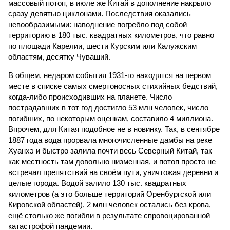
массовый потоп, в июле же Китай в дополнение накрыло
сразу девятью циклонами. Последствия оказались
невообразимыми: наводнение погребло под собой
территорию в 180 тыс. квадратных километров, что равно
по площади Карелии, шести Курским или Калужским
областям, десятку Чуваший.
В общем, недаром события 1931-го находятся на первом
месте в списке самых смертоносных стихийных бедствий,
когда-либо происходивших на планете. Число
пострадавших в тот год достигло 53 млн человек, число
погибших, по некоторым оценкам, составило 4 миллиона.
Впрочем, для Китая подобное не в новинку. Так, в сентябре
1887 года вода прорвала многочисленные дамбы на реке
Хуанхэ и быстро залила почти весь Северный Китай, так
как местность там довольно низменная, и потоп просто не
встречал препятствий на своём пути, уничтожая деревни и
целые города. Водой залило 130 тыс. квадратных
километров (а это больше территорий Оренбургской или
Кировской областей), 2 млн человек остались без крова,
ещё столько же погибли в результате спровоцированной
катастрофой пандемии.