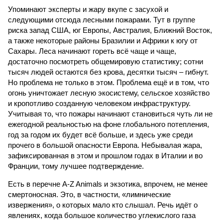
Упоминают эксперты и жару вкупе с засухой и
следующими отсюда лесными пожарами. Тут в группе
риска запад США, юг Европы, Австралия, Ближний Восток,
а также некоторые районы Бразилии и Африки к югу от
Сахары. Леса начинают гореть всё чаще и чаще,
достаточно посмотреть общемировую статистику; сотни
тысяч людей остаются без крова, десятки тысяч – гибнут.
Но проблема не только в этом. Проблема ещё и в том, что
огонь уничтожает лесную экосистему, сельское хозяйство
и кропотливо созданную человеком инфраструктуру.
Учитывая то, что пожары начинают становиться чуть ли не
ежегодной реальностью на фоне глобального потепления,
год за годом их будет всё больше, и здесь уже среди
прочего в большой опасности Европа. Небывалая жара,
зафиксированная в этом и прошлом годах в Италии и во
Франции, тому лучшее подтверждение.
Есть в перечне A-Z Animals и экзотика, впрочем, не менее
смертоносная. Это, в частности, «лимнические
извержения», о которых мало кто слышал. Речь идёт о
явлениях, когда большое количество углекислого газа