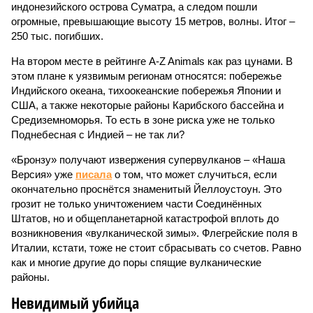
индонезийского острова Суматра, а следом пошли
огромные, превышающие высоту 15 метров, волны. Итог –
250 тыс. погибших.
На втором месте в рейтинге A-Z Animals как раз цунами. В
этом плане к уязвимым регионам относятся: побережье
Индийского океана, тихо­океанские побережья Японии и
США, а также некоторые районы Карибского бассейна и
Средиземноморья. То есть в зоне риска уже не только
Поднебесная с Индией – не так ли?
«Бронзу» получают извержения супервулканов – «Наша
Версия» уже
писала
о том, что может случиться, если
окончательно проснётся знаменитый Йеллоустоун. Это
грозит не только уничтожением части Соединённых
Штатов, но и общепланетарной катастрофой вплоть до
возникновения «вулканической зимы». Флегрейские поля в
Италии, кстати, тоже не стоит сбрасывать со счетов. Равно
как и многие другие до поры спящие вулканические
районы.
Невидимый убийца