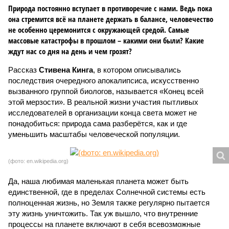
Природа постоянно вступает в противоречие с нами. Ведь пока
она стремится всё на планете держать в балансе, человечество
не особенно церемонится с окружающей средой. Самые
массовые катастрофы в прошлом – какими они были? Какие
ждут нас со дня на день и чем грозят?
Рассказ
Стивена Кинга
, в котором описывались
последствия очередного апокалипсиса, искусственно
вызванного группой биологов, называется «Конец всей
этой мерзости». В реальной жизни участия пытливых
исследователей в организации конца света может не
понадобиться: природа сама разберётся, как и где
уменьшить масштабы человеческой популяции.
(фото: en.wikipedia.org)
Да, наша любимая маленькая планета может быть
единственной, где в пределах Солнечной системы есть
полноценная жизнь, но Земля также регулярно пытается
эту жизнь уничтожить. Так уж вышло, что внутренние
процессы на планете включают в себя всевозможные