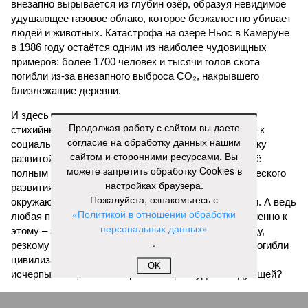
внезапно вырывается из глубин озёр, образуя невидимое
удушающее газовое облако, которое безжалостно убивает
людей и животных. Катастрофа на озере Ньос в Камеруне
в 1986 году остаётся одним из наиболее чудовищных
примеров: более 1700 человек и тысячи голов скота
погибли из-за внезапного выброса CO₂, накрывшего
близлежащие деревни.
И здесь мы плавно подходим к тому, чем все эти
Продолжая работу с сайтом вы даете
стихийные бедствия могут закончиться. А именно – к
согласие на обработку данных нашим
социальному коллапсу, то есть фактическому упадку
сайтом и сторонними ресурсами. Вы
развитой цивилизации, зачастую с последующим её
можете запретить обработку Cookies в
полным уничтожением. Среди причин такого трагического
настройках браузера.
развития событий учёные называют деградацию
Пожалуйста, ознакомьтесь с
окружающей среды, истощение ресурсов и болезни. А ведь
«Политикой в отношении обработки
любая природная катастрофа непременно ведёт именно к
персональных данных»
этому – экономическому кризису, эпидемиям, голоду,
.
резкому сокращению численности населения. Так погибли
цивилизации шумеров, майя, кхмеров – список не
OK
исчерпывающий. Какая цивилизация будет следующей?
Илья Космач
Газета
«Наша версия» №29 от 03.08.2026