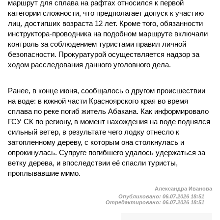
маршрут для сплава на рафтах относился к первой
категории сложности, что предполагает допуск к участию
лиц, достигших возраста 12 лет. Кроме того, обязанности
инструктора-проводника на подобном маршруте включали
контроль за соблюдением туристами правил личной
безопасности. Прокуратурой осуществляется надзор за
ходом расследования данного уголовного дела.
Ранее, в конце июня, сообщалось о другом происшествии
на воде: в южной части Красноярского края во время
сплава по реке погиб житель Абакана. Как информировало
ГСУ СК по региону, в момент нахождения на воде поднялся
сильный ветер, в результате чего лодку отнесло к
затопленному дереву, с которым она столкнулась и
опрокинулась. Супруге погибшего удалось удержаться за
ветку дерева, и впоследствии её спасли туристы,
проплывавшие мимо.
Александра Иванова
Опубликовано:
06.07.2026 18:51
Отредактировано:
06.07.2026 18:51