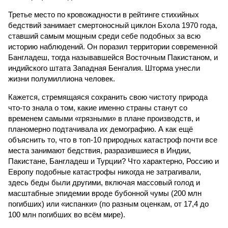
Третье место по кровожадности в рейтинге стихийных
бедствий занимает смертоносный циклон Бхола 1970 года,
ставший самым мощным среди себе подобных за всю
историю наблюдений. Он поразил территории современной
Бангладеш, тогда называвшейся Восточным Пакистаном, и
индийского штата Западная Бенгалия. Шторма унесли
жизни полумиллиона человек.
Кажется, стремящаяся сохранить свою чистоту природа
что-то знала о том, какие именно страны станут со
временем самыми «грязными» в плане производств, и
планомерно подтачивала их демографию. А как ещё
объяснить то, что в топ-10 природных катастроф почти все
места занимают бедствия, разразившиеся в Индии,
Пакистане, Бангладеш и Турции? Что характерно, Россию и
Европу подобные катастрофы никогда не затрагивали,
здесь беды были другими, включая массовый голод и
масштабные эпидемии вроде бубонной чумы (200 млн
погибших) или «испанки» (по разным оценкам, от 17,4 до
100 млн погибших во всём мире).