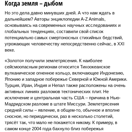
Когда земля – дыбом
Но это дела давно минувших дней. А что нам ждать в
дальнейшем? Авторы энциклопедии A-Z Animals,
основываясь на современных научных исследованиях и
глобальных тенденциях, составили свой список
потенциально самых смертоносных стихийных бедствий,
угрожающих человечеству непосредственно сейчас, в XXI
веке.
«Золото» получили землетрясения. К наиболее
сейсмоопасным регионам относится Тихоокеанское
вулканическое огненное кольцо, включающее Индонезию,
Японию и западное побережье Северной и Южной Америки.
Турция, Иран, Индия и Непал также расположены на очень
активных линиях разломов тектонических плит. Не
исключение и центральная часть США – причина в Нью-
Мадридском разломе в штате Миссури. Землетрясения
средней силы – явление, в общем-то, обычное и вполне
сносное, но периодически, раз в несколько столетий,
трясёт так, что мало не покажется никому. К примеру, в
самом конце 2004 года бахнуло близ побережья