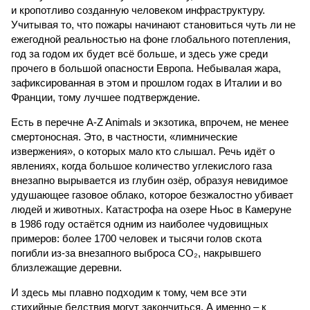
и кропотливо созданную человеком инфраструктуру.
Учитывая то, что пожары начинают становиться чуть ли не
ежегодной реальностью на фоне глобального потепления,
год за годом их будет всё больше, и здесь уже среди
прочего в большой опасности Европа. Небывалая жара,
зафиксированная в этом и прошлом годах в Италии и во
Франции, тому лучшее подтверждение.
Есть в перечне A-Z Animals и экзотика, впрочем, не менее
смертоносная. Это, в частности, «лимнические
извержения», о которых мало кто слышал. Речь идёт о
явлениях, когда большое количество углекислого газа
внезапно вырывается из глубин озёр, образуя невидимое
удушающее газовое облако, которое безжалостно убивает
людей и животных. Катастрофа на озере Ньос в Камеруне
в 1986 году остаётся одним из наиболее чудовищных
примеров: более 1700 человек и тысячи голов скота
погибли из-за внезапного выброса CO₂, накрывшего
близлежащие деревни.
И здесь мы плавно подходим к тому, чем все эти
стихийные бедствия могут закончиться. А именно – к