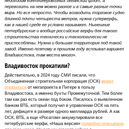
необходим контейнеровозных океанский флот, а
перевозить на нем можно разное и в самые разные точки
мира. Но все непросто. Чтобы возводить торговое судно
длинной почти четыреста метров, нужна суперверфь,
как в нашей среде ее условно называют. Нынешние
петербургские и вообще российские верфи для такого
строительства технически и технологически не
приспособлены. Нужна и большая территория под такой
завод. Именно поэтому в прошлом году всплывал вариант
Владивостока, там места много
».
Владивосток прокатили?
Действительно, в 2024 году СМИ писали, что
Объединенная строительная корпорация (ОСК)
может
отказаться
от мегапроекта в Питере в пользу
Владивостока, а именно бухты Промежуточной. Тем более
там как раз есть океан под боком. Писалось о выявленном
банком ВТБ, который получил в управлении ОСК на пять
лет, дефиците в размере одного миллиарда рублей. А как
ОСК, ВТБ, а еще «Росатом» аккумулировали все
петербургские верфи, «Наша версия»
подробно описывала