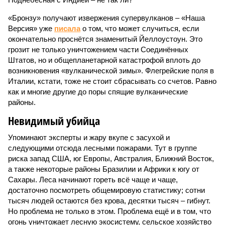
«Бронзу» получают извержения супервулканов – «Наша
Версия» уже
писала
о том, что может случиться, если
окончательно проснётся знаменитый Йеллоустоун. Это
грозит не только уничтожением части Соединённых
Штатов, но и общепланетарной катастрофой вплоть до
возникновения «вулканической зимы». Флегрейские поля в
Италии, кстати, тоже не стоит сбрасывать со счетов. Равно
как и многие другие до поры спящие вулканические
районы.
Невидимый убийца
Упоминают эксперты и жару вкупе с засухой и
следующими отсюда лесными пожарами. Тут в группе
риска запад США, юг Европы, Австралия, Ближний Восток,
а также некоторые районы Бразилии и Африки к югу от
Сахары. Леса начинают гореть всё чаще и чаще,
достаточно посмотреть общемировую статистику; сотни
тысяч людей остаются без крова, десятки тысяч – гибнут.
Но проблема не только в этом. Проблема ещё и в том, что
огонь уничтожает лесную экосистему, сельское хозяйство