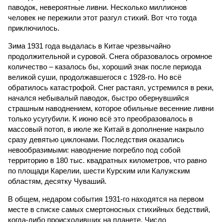
паводок, невероятные ливни. Несколько миллионов
человек не пережили этот разгул стихий. Вот что тогда
приключилось.
Зима 1931 года выдалась в Китае чрезвычайно
продолжительной и суровой. Снега образовалось огромное
количество – казалось бы, хороший знак после периода
великой суши, продолжавшегося с 1928-го. Но всё
обратилось катастрофой. Снег растаял, устремился в реки,
начался небывалый паводок, быстро обернувшийся
страшным наводнением, которое обильные весенние ливни
только усугубили. К июню всё это преобразовалось в
массовый потоп, в июле же Китай в дополнение накрыло
сразу девятью циклонами. Последствия оказались
невообразимыми: наводнение погребло под собой
территорию в 180 тыс. квадратных километров, что равно
по площади Карелии, шести Курским или Калужским
областям, десятку Чуваший.
В общем, недаром события 1931-го находятся на первом
месте в списке самых смертоносных стихийных бедствий,
когда-либо происходивших на планете. Число