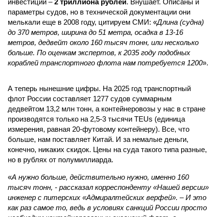
инвестиций –
2 триллиона рублей
. Внушает. Описаны и
параметры судов, но в технической документации они
мелькали еще в 2008 году, цитируем СМИ: «
Длина (судна)
до 370 метров, ширина до 51 метра, осадка в 13-16
метров, дедвейт около 160 тысяч тонн, или несколько
больше. По оценкам экспертов, к 2035 году подобных
кораблей транспортного флота нам потребуется 1200
».
А теперь нынешние цифры. На 2025 год транспортный
флот России составляет 1277 судов суммарным
дедвейтом 13,2 млн тонн, а контейнеровозы у нас в стране
производятся только на 2,5-3 тысячи TEUs (единица
измерения, равная 20-футовому контейнеру). Все, что
больше, нам поставляет Китай. И за немалые деньги,
конечно, никаких скидок. Цены на суда такого типа разные,
но в рублях от полумиллиарда.
«
А нужно больше, действительно нужно, именно 160
тысяч тонн, - рассказал корреспонденту «Нашей версии»
инженер с питерских «Адмиралтейских верфей». – И это
как раз самое то, ведь в условиях санкций России просто