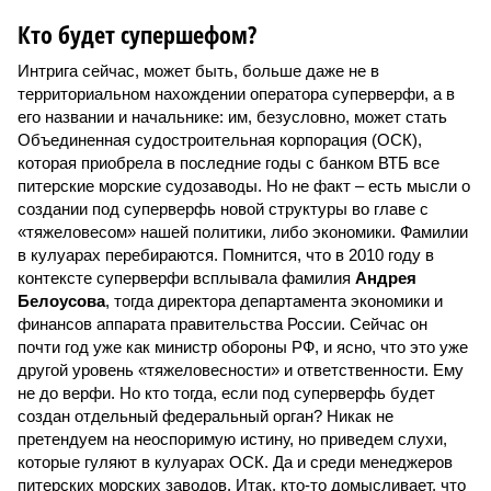
Кто будет супершефом?
Интрига сейчас, может быть, больше даже не в
территориальном нахождении оператора суперверфи, а в
его названии и начальнике: им, безусловно, может стать
Объединенная судостроительная корпорация (ОСК),
которая приобрела в последние годы с банком ВТБ все
питерские морские судозаводы. Но не факт – есть мысли о
создании под суперверфь новой структуры во главе с
«тяжеловесом» нашей политики, либо экономики. Фамилии
в кулуарах перебираются. Помнится, что в 2010 году в
контексте суперверфи всплывала фамилия
Андрея
Белоусова
, тогда директора департамента экономики и
финансов аппарата правительства России. Сейчас он
почти год уже как министр обороны РФ, и ясно, что это уже
другой уровень «тяжеловесности» и ответственности. Ему
не до верфи. Но кто тогда, если под суперверфь будет
создан отдельный федеральный орган? Никак не
претендуем на неоспоримую истину, но приведем слухи,
которые гуляют в кулуарах ОСК. Да и среди менеджеров
питерских морских заводов. Итак, кто-то домысливает, что