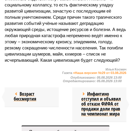
социальному коллапсу, то есть фактическому упадку
развитой цивилизации, зачастую с последующим её
полным уничтожением. Среди причин такого трагического
развития событий учёные называют деградацию
окружающей среды, истощение ресурсов и болезни. А ведь
любая природная катастрофа непременно ведёт именно к
этому – экономическому кризису, эпидемиям, голоду,
резкому сокращению численности населения. Так погибли
цивилизации шумеров, майя, кхмеров – список не
исчерпывающий. Какая цивилизация будет следующей?
Илья Космач
Газета
«Наша версия» №29 от 03.08.2026
Опубликовано:
05.08.2026 13:00
Отредактировано:
05.08.2026 13:00
Возраст
Инфантино
бессмертия
отступил и объявил
об отказе ФИФА от
продажи доли прав
на чемпионат мира