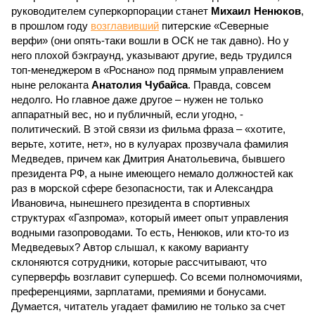
руководителем суперкорпорации станет
Михаил Ненюков
,
в прошлом году
возглавивший
питерские «Северные
верфи» (они опять-таки вошли в ОСК не так давно). Но у
него плохой бэкграунд, указывают другие, ведь трудился
топ-менеджером в «Роснано» под прямым управлением
ныне релоканта
Анатолия Чубайса
. Правда, совсем
недолго. Но главное даже другое – нужен не только
аппаратный вес, но и публичный, если угодно, -
политический. В этой связи из фильма фраза – «хотите,
верьте, хотите, нет», но в кулуарах прозвучала фамилия
Медведев, причем как Дмитрия Анатольевича, бывшего
президента РФ, а ныне имеющего немало должностей как
раз в морской сфере безопасности, так и Александра
Ивановича, нынешнего президента в спортивных
структурах «Газпрома», который имеет опыт управления
водными газопроводами. То есть, Ненюков, или кто-то из
Медведевых? Автор слышал, к какому варианту
склоняются сотрудники, которые рассчитывают, что
суперверфь возглавит супершеф. Со всеми полномочиями,
преференциями, зарплатами, премиями и бонусами.
Думается, читатель угадает фамилию не только за счет