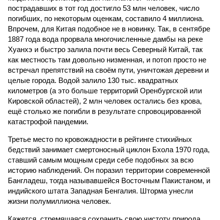
пострадавших в тот год достигло 53 млн человек, число
погибших, по некоторым оценкам, составило 4 миллиона.
Впрочем, для Китая подобное не в новинку. Так, в сентябре
1887 года вода прорвала многочисленные дамбы на реке
Хуанхэ и быстро залила почти весь Северный Китай, так
как местность там довольно низменная, и потоп просто не
встречал препятствий на своём пути, уничтожая деревни и
целые города. Водой залило 130 тыс. квадратных
километров (а это больше территорий Оренбургской или
Кировской областей), 2 млн человек остались без крова,
ещё столько же погибли в результате спровоцированной
катастрофой пандемии.
Третье место по кровожадности в рейтинге стихийных
бедствий занимает смертоносный циклон Бхола 1970 года,
ставший самым мощным среди себе подобных за всю
историю наблюдений. Он поразил территории современной
Бангладеш, тогда называвшейся Восточным Пакистаном, и
индийского штата Западная Бенгалия. Шторма унесли
жизни полумиллиона человек.
Кажется, стремящаяся сохранить свою чистоту природа