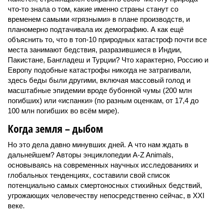
что-то знала о том, какие именно страны станут со
временем самыми «грязными» в плане производств, и
планомерно подтачивала их демографию. А как ещё
объяснить то, что в топ-10 природных катастроф почти все
места занимают бедствия, разразившиеся в Индии,
Пакистане, Бангладеш и Турции? Что характерно, Россию и
Европу подобные катастрофы никогда не затрагивали,
здесь беды были другими, включая массовый голод и
масштабные эпидемии вроде бубонной чумы (200 млн
погибших) или «испанки» (по разным оценкам, от 17,4 до
100 млн погибших во всём мире).
Когда земля – дыбом
Но это дела давно минувших дней. А что нам ждать в
дальнейшем? Авторы энциклопедии A-Z Animals,
основываясь на современных научных исследованиях и
глобальных тенденциях, составили свой список
потенциально самых смертоносных стихийных бедствий,
угрожающих человечеству непосредственно сейчас, в XXI
веке.