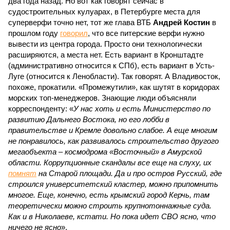
два года назад. Но вот как говорят сейчас в
судостроительных кулуарах, в Петербурге места для
суперверфи точно нет, тот же глава ВТБ
Андрей Костин
в
прошлом году
говорил
, что все питерские верфи нужно
вывести из центра города. Просто они технологически
расширяются, а места нет. Есть вариант в Кронштадте
(административно относится к СПб), есть вариант в Усть-
Луге (относится к Ленобласти). Так говорят. А Владивосток,
похоже, прокатили. «Промежутили», как шутят в коридорах
морских топ-менеджеров. Знающие люди объясняли
корреспонденту: «
У нас хоть и есть Министерство по
развитию Дальнего Востока, но его лобби в
правительстве и Кремле довольно слабое. А еще многим
не понравилось, как развивалось строительство другого
мегаобъекта – космодрома «Восточный» в Амурской
области. Коррупционные скандалы все еще на слуху, их
помнят
на Старой площади. Да и про остров Русский, где
строился университетский кластер, можно припомнить
многое. Еще, конечно, есть крымский город Керчь, там
теоретически можно строить крупнотоннажные суда.
Как и в Николаеве, кстати. Но пока идет СВО ясно, что
ничего не ясно
».