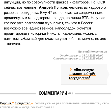
интуиции, но по совокупности фактов и факторов. Но! ОСК
сейчас возглавляет
Андрей Пучков
, человек из кадрового
резерва президента. Ему 47 лет, считается современным,
продвинутым менеджером, правда, по линии ВТБ. Но у нас
космос уже возглавлял журналист, так что в России
возможно всё, единственное, напоследок, хочется
процитировать историка Николая Карамзина, может, с
намеком: «Нам всё для счастья употреблять можно, во зло
– ничего».
Евгений Колесников
Опубликовано:
25.02.2025 09:00
Отредактировано:
25.02.2025 09:00
«Восточную
землю» заберёт
государство?
КОММЕНТАРИИ
0
Версия
//
Общество
//
Земля уже не раз показывала человечеству свой
крутой нрав – когда покажет снова?