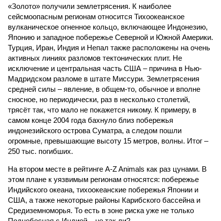
«Золото» получили землетрясения. К наиболее
сейсмоопасным регионам относится Тихоокеанское
вулканическое огненное кольцо, включающее Индонезию,
Японию и западное побережье Северной и Южной Америки.
Турция, Иран, Индия и Непал также расположены на очень
активных линиях разломов тектонических плит. Не
исключение и центральная часть США – причина в Нью-
Мадридском разломе в штате Миссури. Землетрясения
средней силы – явление, в общем-то, обычное и вполне
сносное, но периодически, раз в несколько столетий,
трясёт так, что мало не покажется никому. К примеру, в
самом конце 2004 года бахнуло близ побережья
индонезийского острова Суматра, а следом пошли
огромные, превышающие высоту 15 метров, волны. Итог –
250 тыс. погибших.
На втором месте в рейтинге A-Z Animals как раз цунами. В
этом плане к уязвимым регионам относятся: побережье
Индийского океана, тихо­океанские побережья Японии и
США, а также некоторые районы Карибского бассейна и
Средиземноморья. То есть в зоне риска уже не только
Поднебесная с Индией – не так ли?