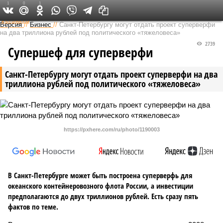
1
0
1
Федеральный выпуск
Версия
//
Бизнес
//
Санкт-Петербургу могут отдать проект суперверфи
на два триллиона рублей под политического «тяжеловеса»
2739
Супершеф для суперверфи
Санкт-Петербургу могут отдать проект суперверфи на два
триллиона рублей под политического «тяжеловеса»
https://pxhere.com/ru/photo/1190003
В Санкт-Петербурге может быть построена суперверфь для
океанского контейнеровозного флота России, а инвестиции
предполагаются до двух триллионов рублей. Есть сразу пять
фактов по теме.