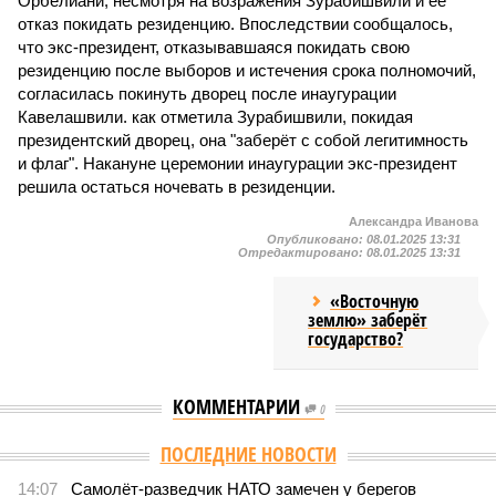
Орбелиани, несмотря на возражения Зурабишвили и её
отказ покидать резиденцию. Впоследствии сообщалось,
что экс-президент, отказывавшаяся покидать свою
резиденцию после выборов и истечения срока полномочий,
согласилась покинуть дворец после инаугурации
Кавелашвили. как отметила Зурабишвили, покидая
президентский дворец, она "заберёт с собой легитимность
и флаг". Накануне церемонии инаугурации экс-президент
решила остаться ночевать в резиденции.
Александра Иванова
Опубликовано:
08.01.2025 13:31
Отредактировано:
08.01.2025 13:31
«Восточную
землю» заберёт
государство?
КОММЕНТАРИИ
0
ПОСЛЕДНИЕ НОВОСТИ
14:07
Самолёт-разведчик НАТО замечен у берегов