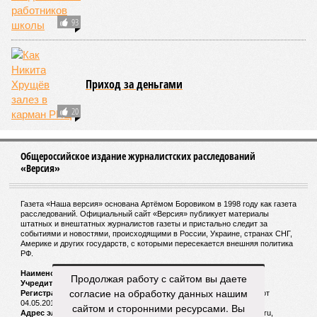
93
Приход за деньгами
20
Общероссийское издание журналистских расследований
«Версия»
Газета «Наша версия» основана Артёмом Боровиком в 1998 году как газета
расследований. Официальный сайт «Версия» публикует материалы
штатных и внештатных журналистов газеты и пристально следит за
событиями и новостями, происходящими в России, Украине, странах СНГ,
Америке и других государств, с которыми пересекается внешняя политика
РФ.
Наименование:
Cетевое издание «Версия»
Продолжая работу с сайтом вы даете
Учредитель:
ООО «Версия»,
Главный редактор:
Горевой Р. Г.
согласие на обработку данных нашим
Регистрационный номер Роскомнадзора:
ЭЛ № ФС 77 - 72681 от
04.05.2018 г.
сайтом и сторонними ресурсами. Вы
Адрес электронной почты и телефон редакции:
versia@versia.ru,