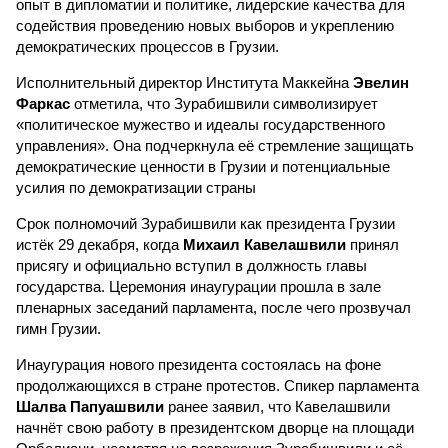
опыт в дипломатии и политике, лидерские качества для
содействия проведению новых выборов и укреплению
демократических процессов в Грузии.
Исполнительный директор Института Маккейна
Эвелин
Фаркас
отметила, что Зурабишвили символизирует
«политическое мужество и идеалы государственного
управления». Она подчеркнула её стремление защищать
демократические ценности в Грузии и потенциальные
усилия по демократизации страны
Срок полномочий Зурабишвили как президента Грузии
истёк 29 декабря, когда
Михаил Кавелашвили
принял
присягу и официально вступил в должность главы
государства. Церемония инаугурации прошла в зале
пленарных заседаний парламента, после чего прозвучал
гимн Грузии.
Инаугурация нового президента состоялась на фоне
продолжающихся в стране протестов. Спикер парламента
Шалва Папуашвили
ранее заявил, что Кавелашвили
начнёт свою работу в президентском дворце на площади