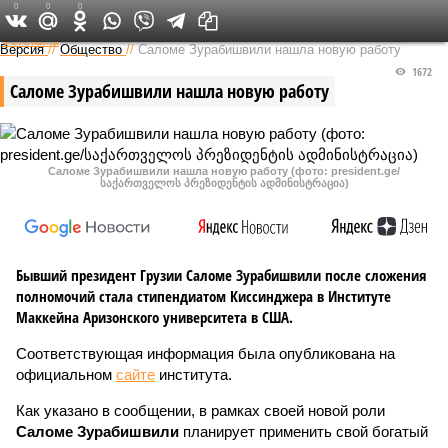
0
0
0
Федеральный выпуск
Версия
//
Общество
//
Саломе Зурабишвили нашла новую работу
1672
Саломе Зурабишвили нашла новую работу
Саломе Зурабишвили нашла новую работу (фото: president.ge/
საქართველოს პრეზიდენტის ადმინისტრაცია)
Бывший президент Грузии Саломе Зурабишвили после сложения
полномочий стала стипендиатом Киссинджера в Институте
Маккейна Аризонского университета в США.
Соответствующая информация была опубликована на
официальном
сайте
института.
Как указано в сообщении, в рамках своей новой роли
Саломе Зурабишвили
планирует применить свой богатый