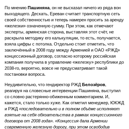
По мнению
Пашиняна
, он не высказал ничего из ряда вон
выходящего. Дескать, Ереван считает транспортную сеть
своей собственностью и теперь намерен просить за аренду
«железки» означенную сумму. При этом, как отмечают
эксперты, армянская сторона, выставляя этот счёт, не
раскрыла методику его калькуляции, то есть, получается,
взяла цифры с потолка. Отдельно стоит отметить, что
заключённый в 2008 году между Арменией и ОАО «РЖД»
концессионный договор, согласно которому российская
компания получила в управление «железку» республики до
2038-го, вероятно, вовсе не предусматривает такой
постановки вопроса.
Неудивительно, что гендиректор РЖД
Белозёров
,
реагируя на словесные интервенции Пашиняна, выступил
со словно растерянно-обиженным комментарием. И,
кажется, стало только хуже. Как отметил менеджер, ЮКЖД
и РЖД
«последовательно и в полном объёме исполняют
взятые на себя обязательства в рамках концессионного
договора от 2008 года». «Концессия дала Армении
современную железную дорогу, при этом освободив