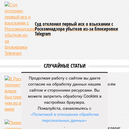
Суд отклонил первый иск о взыскании с
Роскомнадзора убытков из-за блокировки
Telegram
СЛУЧАЙНЫЕ СТАТЬИ
Продолжая работу с сайтом вы даете
Смерть под солнцем
согласие на обработку данных нашим
В России теплеет вдвое быстрее, чем во всём
мире
сайтом и сторонними ресурсами. Вы
можете запретить обработку Cookies в
настройках браузера.
Пожалуйста, ознакомьтесь с
«Политикой в отношении обработки
персональных данных»
Снова на экране
.
Проект по строительству экранопланов выглядит