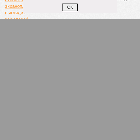
как способ распила военного бюджета
OK
Бульбаш, да не наш
Москва ставит жирный крест на Александре
Лукашенко – но не на Союзном государстве
ПОПУЛЯРНОЕ