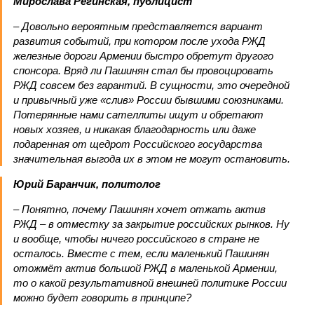
Мирослава Регинская, публицист
– Довольно вероятным представляется вариант
развития событий, при котором после ухода РЖД
железные дороги Армении быстро обретут другого
спонсора. Вряд ли Пашинян стал бы провоцировать
РЖД совсем без гарантий. В сущности, это очередной
и привычный уже «слив» России бывшими союзниками.
Потерянные нами сателлиты ищут и обретают
новых хозяев, и никакая благодарность или даже
подаренная от щедрот Российского государства
значительная выгода их в этом не могут остановить.
Юрий Баранчик, политолог
– Понятно, почему Пашинян хочет отжать актив
РЖД – в отместку за закрытие российских рынков. Ну
и вообще, чтобы ничего российского в стране не
осталось. Вместе с тем, если маленький Пашинян
отожмёт актив большой РЖД в маленькой Армении,
то о какой результативной внешней политике России
можно будет говорить в принципе?