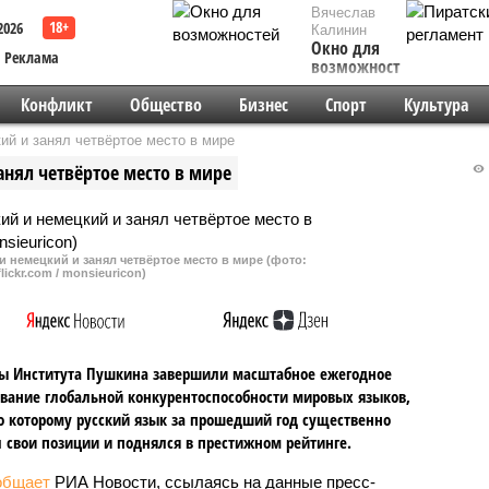
Вячеслав
2026
Калинин
Окно для
Реклама
возможностей
Конфликт
Общество
Бизнес
Спорт
Культура
ий и занял четвёртое место в мире
нял четвёртое место в мире
и немецкий и занял четвёртое место в мире (фото:
lickr.com / monsieuricon)
ы Института Пушкина завершили масштабное ежегодное
вание глобальной конкурентоспособности мировых языков,
о которому русский язык за прошедший год существенно
 свои позиции и поднялся в престижном рейтинге.
общает
РИА Новости, ссылаясь на данные пресс-