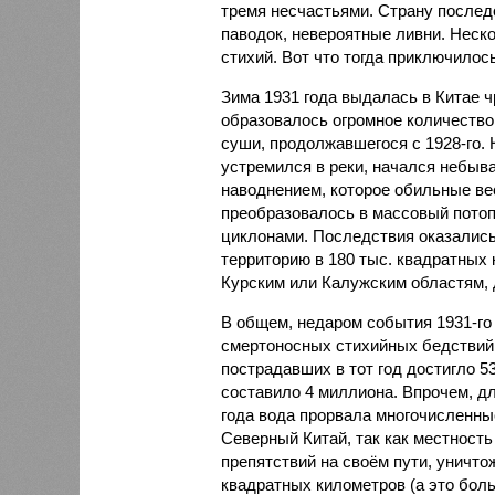
тремя несчастьями. Страну послед
паводок, невероятные ливни. Неск
стихий. Вот что тогда приключилось
Зима 1931 года выдалась в Китае 
образовалось огромное количество
суши, продолжавшегося с 1928-го. 
устремился в реки, начался небы
наводнением, которое обильные вес
преобразовалось в массовый потоп
циклонами. Последствия оказались
территорию в 180 тыс. квадратных 
Курским или Калужским областям, 
В общем, недаром события 1931-го
смертоносных стихийных бедствий,
пострадавших в тот год достигло 5
составило 4 миллиона. Впрочем, для
года вода прорвала многочисленны
Северный Китай, так как местность
препятствий на своём пути, уничто
квадратных километров (а это бол