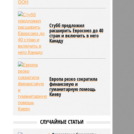
Стубб предложил
расширить Евросоюз до 40
стран и включить в него
Канаду
Европа резко сократила
финансовую и
гуманитарную помощь
Киеву
СЛУЧАЙНЫЕ СТАТЬИ