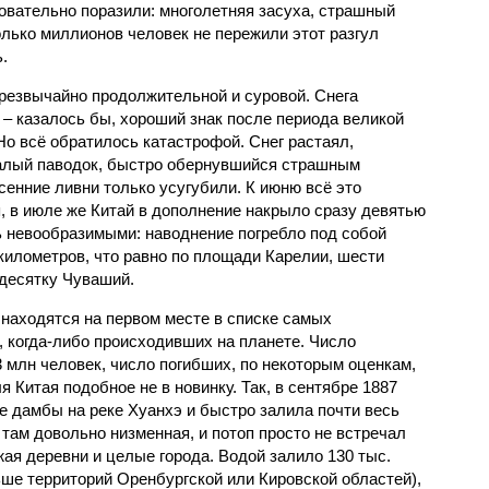
овательно поразили: многолетняя засуха, страшный
олько миллионов человек не пережили этот разгул
.
чрезвычайно продолжительной и суровой. Снега
 – казалось бы, хороший знак после периода великой
Но всё обратилось катастрофой. Снег растаял,
валый паводок, быстро обернувшийся страшным
енние ливни только усугубили. К июню всё это
, в июле же Китай в дополнение накрыло сразу девятью
 невообразимыми: наводнение погребло под собой
километров, что равно по площади Карелии, шести
десятку Чуваший.
 находятся на первом месте в списке самых
 когда-либо происходивших на планете. Число
3 млн человек, число погибших, по некоторым оценкам,
 Китая подобное не в новинку. Так, в сентябре 1887
е дамбы на реке Хуанхэ и быстро залила почти весь
 там довольно низменная, и потоп просто не встречал
жая деревни и целые города. Водой залило 130 тыс.
ьше территорий Оренбургской или Кировской областей),