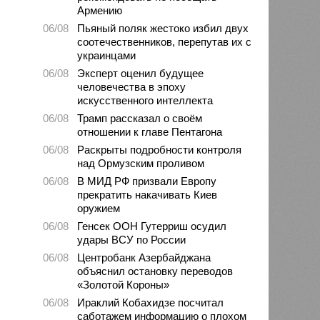
Армению
06/08
Пьяный поляк жестоко избил двух
соотечественников, перепутав их с
украинцами
06/08
Эксперт оценил будущее
человечества в эпоху
искусственного интеллекта
06/08
Трамп рассказал о своём
отношении к главе Пентагона
06/08
Раскрыты подробности контроля
над Ормузским проливом
06/08
В МИД РФ призвали Европу
прекратить накачивать Киев
оружием
06/08
Генсек ООН Гутерриш осудил
удары ВСУ по России
06/08
Центробанк Азербайджана
объяснил остановку переводов
«Золотой Короны»
06/08
Ираклий Кобахидзе посчитал
саботажем информацию о плохом