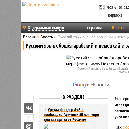
№29 от 03.08.
Подписка
Украина
Власть
Федеральный выпуск
Версия
//
Власть
//
Русский язык обошёл арабский и немецк
Русский язык обошёл арабский и немецкий и за
Русский язык обошёл арабский 
www.f
В РАЗДЕЛЕ
Эксперт
1
исследо
Урсула фон дер Ляйен
согласн
пообещала Армении 50 млн евро
укрепил
0
для «защиты от России»
Как
со