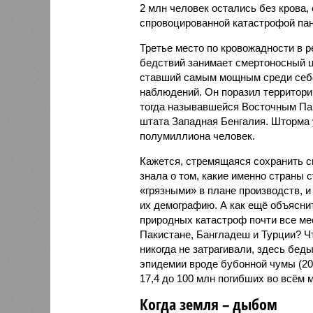
2 млн человек остались без крова,
спровоцированной катастрофой па
Третье место по кровожадности в р
бедствий занимает смертоносный ц
ставший самым мощным среди себе
наблюдений. Он поразил территори
тогда называвшейся Восточным Пак
штата Западная Бенгалия. Шторма 
полумиллиона человек.
Кажется, стремящаяся сохранить с
знала о том, какие именно страны 
«грязными» в плане производств, 
их демографию. А как ещё объяснить
природных катастроф почти все ме
Пакистане, Бангладеш и Турции? Ч
никогда не затрагивали, здесь бе
эпидемии вроде бубонной чумы (200
17,4 до 100 млн погибших во всём м
Когда земля – дыбом