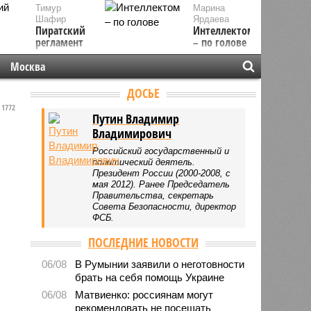
Тимур
Марина
Шафир
Ярдаева
Пиратский
Интеллектом
регламент
– по голове
Москва
ДОСЬЕ
1772
Путин Владимир
Владимирович
Российский государственный и
политический деятель.
Президент России (2000-2008, с
мая 2012). Ранее Председатель
Правительства, секретарь
Совета Безопасности, директор
ФСБ.
ПОСЛЕДНИЕ НОВОСТИ
06/08
В Румынии заявили о неготовности
брать на себя помощь Украине
06/08
Матвиенко: россиянам могут
рекомендовать не посещать