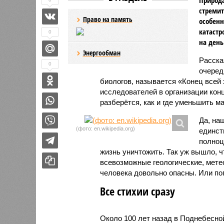
стремит
Право на память
особенн
катастр
0
на день
Энергообман
Расск
0
очеред
биологов, называется «Конец всей
исследователей в организации кон
разберётся, как и где уменьшить 
Да, на
(фото: en.wikipedia.org)
единст
полноц
жизнь уничтожить. Так уж вышло, 
всевозможные геологические, мете
человека довольно опасны. Или по
Все стихии сразу
Около 100 лет назад в Поднебесно