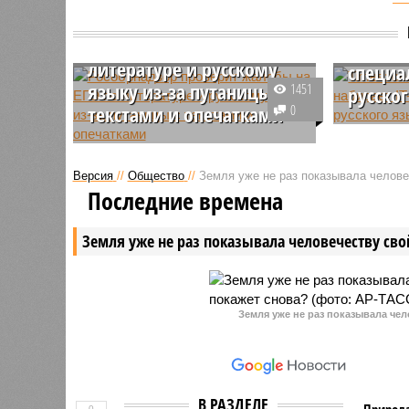
Рособрнадзор проверит
Times:
жалобы на ЕГЭ по
Британ
литературе и русскому
специа
языку из-за путаницы с
1451
русско
текстами и опечатками
0
Как стал
Федеральная служба по надзору
Национа
в сфере образования
Великобр
Версия
//
Общество
//
Земля уже не раз показывала человеч
отреагировала на шквал
специали
Последние времена
обращений от выпускников и их
хакерски
родителей, недовольных
враждебн
Земля уже не раз показывала человечеству свой
формулировками заданий в
экзаменационных материалах.
Земля уже не раз показывала чел
В РАЗДЕЛЕ
Природа
0