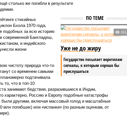
 ещё столько же погибли в результате
ндемии.
ПО ТЕМЕ
ейтинге стихийных
иклон Бхола 1970 года,
 подобных за всю историю
484
и современной Бангладеш,
истаном, и индийского
Уже не до жиру
унесли жизни
Государство посылает воротилам
сигналы, к которым хорошо бы
вою чистоту природа что-то
прислушаться
станут со временем самыми
и планомерно подтачивала
 то, что в топ-10
ста занимают бедствия, разразившиеся в Индии,
то характерно, Россию и Европу подобные катастрофы
ды были другими, включая массовый голод и масштабные
 млн погибших) или «испанки» (по разным оценкам, от
ире).