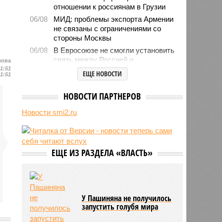
отношении к россиянам в Грузии
06/08
МИД: проблемы экспорта Армении
не связаны с ограничениями со
стороны Москвы
06/08
В Евросоюзе не смогли установить
связь между Россией и
лова
миграционным кризисом в Сеуте
21:51
ЕЩЕ НОВОСТИ
21:51
06/08
Ямпольская объяснила причины
проблем с поступлением в
НОВОСТИ ПАРТНЕРОВ
ведущие вузы страны
Новости smi2.ru
06/08
Euractiv: закрытие границы с
Россией спровоцировало спад
экономики Финляндии
06/08
Минобрнауки осенью примет
ЕЩЕ ИЗ РАЗДЕЛА «ВЛАСТЬ»
решение о правилах приёма на
платные места в вузах
У Пашиняна не получилось
запустить голубя мира