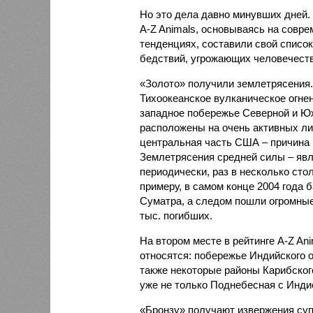
Но это дела давно минувших дней.
A-Z Animals, основываясь на совр
тенденциях, составили свой списо
бедствий, угрожающих человечеству
«Золото» получили землетрясения.
Тихоокеанское вулканическое огне
западное побережье Северной и Юж
расположены на очень активных ли
центральная часть США – причина
Землетрясения средней силы – явле
периодически, раз в несколько стол
примеру, в самом конце 2004 года 
Суматра, а следом пошли огромные
тыс. погибших.
На втором месте в рейтинге A-Z An
относятся: побережье Индийского о
также некоторые районы Карибского
уже не только Поднебесная с Индие
«Бронзу» получают извержения су