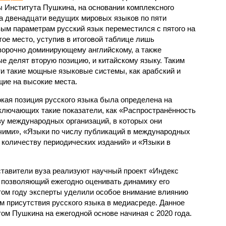
 Института Пушкина, на основании комплексного
а двенадцати ведущих мировых языков по пяти
ым параметрам русский язык переместился с пятого на
тое место, уступив в итоговой таблице лишь
ворочно доминирующему английскому, а также
е делят вторую позицию, и китайскому языку. Таким
ти такие мощные языковые системы, как арабский и
ие на высокие места.
окая позиция русского языка была определена на
включающих такие показатели, как «Распространённость
ву международных организаций, в которых они
ими», «Языки по числу публикаций в международных
 количеству периодических изданий» и «Языки в
ставители вуза реализуют научный проект «Индекс
, позволяющий ежегодно оценивать динамику его
этом году эксперты уделили особое внимание влиянию
м присутствия русского языка в медиасреде. Данное
ом Пушкина на ежегодной основе начиная с 2020 года.