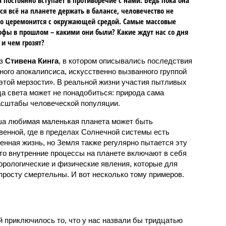
ся всё на планете держать в балансе, человечество не
о церемонится с окружающей средой. Самые массовые
офы в прошлом – какими они были? Какие ждут нас со дня
 и чем грозят?
аз
Стивена Кинга
, в котором описывались последствия
ного апокалипсиса, искусственно вызванного группой
 этой мерзости». В реальной жизни участия пытливых
ца света может не понадобиться: природа сама
масштабы человеческой популяции.
ша любимая маленькая планета может быть
венной, где в пределах Солнечной системы есть
енная жизнь, но Земля также регулярно пытается эту
что внутренние процессы на планете включают в себя
орологические и физические явления, которые для
просту смертельны. И вот несколько тому примеров.
й приключилось то, что у нас назвали бы тридцатью