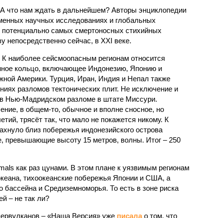
 А что нам ждать в дальнейшем? Авторы энциклопедии
еменных научных исследованиях и глобальных
к потенциально самых смертоносных стихийных
 непосредственно сейчас, в XXI веке.
 К наиболее сейсмоопасным регионам относится
нное кольцо, включающее Индонезию, Японию и
ной Америки. Турция, Иран, Индия и Непал также
ниях разломов тектонических плит. Не исключение и
 в Нью-Мадридском разломе в штате Миссури.
ние, в общем-то, обычное и вполне сносное, но
етий, трясёт так, что мало не покажется никому. К
бахнуло близ побережья индонезийского острова
, превышающие высоту 15 метров, волны. Итог – 250
imals как раз цунами. В этом плане к уязвимым регионам
кеана, тихо­океанские побережья Японии и США, а
 бассейна и Средиземноморья. То есть в зоне риска
й – не так ли?
первулканов – «Наша Версия» уже
писала
о том, что