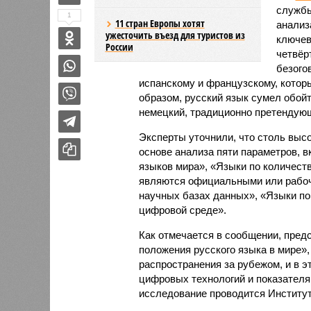
службы
1
11 стран Европы хотят
анализ
ужесточить въезд для туристов из
ключев
России
четвёр
безого
испанскому и французскому, которы
образом, русский язык сумел обой
немецкий, традиционно претендующ
Эксперты уточнили, что столь выс
основе анализа пяти параметров, 
языков мира», «Языки по количест
являются официальными или рабоч
научных базах данных», «Языки по
цифровой среде».
Как отмечается в сообщении, пред
положения русского языка в мире»
распространения за рубежом, и в 
цифровых технологий и показателя
исследование проводится Институт