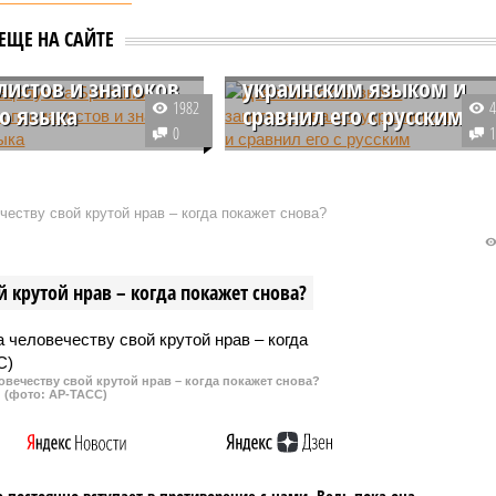
 спецслужба
Даня Милохин вновь
ЕЩЕ НА САЙТЕ
ии набирает IT-
заинтересовался
листов и знатоков
украинским языком и
1982
го языка
сравнил его с русским
0
о известно СМИ,
Оскандалившийся недавно Даня
льные киберсилы
Милохин вновь обратил
итании ведут набор
внимание на украинский язык.
еству свой крутой нрав – когда покажет снова?
стов для совершения
Его позабавило произношение
х атак в отношении
некоторых слов, после чего он
ых государств.
сделал вывод, что украинский -
 крутой нрав – когда покажет снова?
это переделанный русский.
овечеству свой крутой нрав – когда покажет снова?
(фото: АР-ТАСС)
 постоянно вступает в противоречие с нами. Ведь пока она