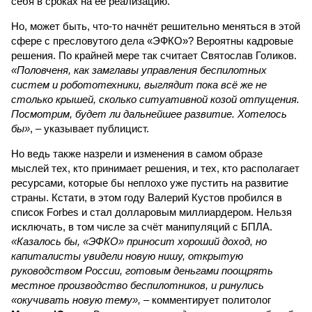
себя в сроках на её реализацию.
Но, может быть, что-то начнёт решительно меняться в этой
сфере с пресловутого дела «ЭФКО»? Вероятны кадровые
решения. По крайней мере так считает Святослав Голиков.
«Половченя, как замглавы управления беспилотных
систем и робототехники, выглядит пока всё же не
столько крышей, сколько ситуативной козой отпущения.
Посмотрим, будет ли дальнейшее развитие. Хотелось
бы»
, – указывает публицист.
Но ведь также назрели и изменения в самом образе
мыслей тех, кто принимает решения, и тех, кто располагает
ресурсами, которые бы неплохо уже пустить на развитие
страны. Кстати, в этом году Валерий Кустов пробился в
список Forbes и стал долларовым миллиардером. Нельзя
исключать, в том числе за счёт манипуляций с БПЛА.
«Казалось бы, «ЭФКО» приносит хороший доход, но
капиталисты увидели новую нишу, открытую
руководством России, готовым деньгами поощрять
местное производство беспилотников, и ринулись
«окучивать новую тему»,
– комментирует политолог