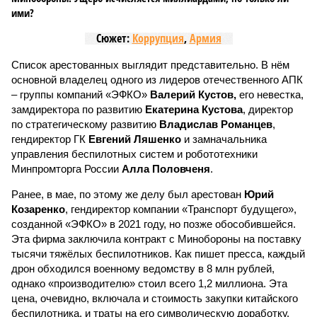
ими?
Сюжет:
Коррупция
,
Армия
Список арестованных выглядит представительно. В нём
основной владелец одного из лидеров отечественного АПК
– группы компаний «ЭФКО»
Валерий Кустов,
его невестка,
замдиректора по развитию
Екатерина Кустова
, директор
по стратегическому развитию
Владислав Романцев
,
гендиректор ГК
Евгений Ляшенко
и замначальника
управления беспилотных систем и робототехники
Минпромторга России
Алла Половченя
.
Ранее, в мае, по этому же делу был арестован
Юрий
Козаренко
, гендиректор компании «Транспорт будущего»,
созданной «ЭФКО» в 2021 году, но позже обособившейся.
Эта фирма заключила контракт с Минобороны на поставку
тысячи тяжёлых беспилотников. Как пишет пресса, каждый
дрон обходился военному ведомству в 8 млн рублей,
однако «производителю» стоил всего 1,2 миллиона. Эта
цена, очевидно, включала и стоимость закупки китайского
беспилотника, и траты на его символическую доработку,