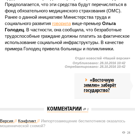
Предполагается, что эти средства будут перечисляться в
фонд обязательного медицинского страхования (ОМС).
Ранее о данной инициативе Министерства труда и
социального развития
говорила
вице-премьер
Ольга
Голодец
. В частности, она сообщила, что безработные
трудоспособные граждане должны платить за фактическое
использование социальной инфраструктуры. В качестве
примера Голодец привела больницы и поликлиники.
Отдел новостей «Нашей версии»
Опубликовано:
28.10.2016 10:42
Отредактировано:
28.10.2016 10:42
«Восточную
землю» заберёт
государство?
КОММЕНТАРИИ
0
Версия
//
Конфликт
//
Импортозамещение беспилотников оказалось
мошеннической схемой?
24