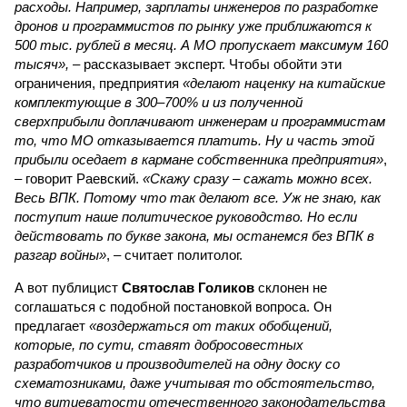
расходы. Например, зарплаты инженеров по разработке
дронов и программистов по рынку уже приближаются к
500 тыс. рублей в месяц. А МО пропускает максимум 160
тысяч»,
– рассказывает эксперт. Чтобы обойти эти
ограничения, предприятия
«делают наценку на китайские
комплектующие в 300–700% и из полученной
сверхприбыли доплачивают инженерам и программистам
то, что МО отказывается платить. Ну и часть этой
прибыли оседает в кармане собственника предприятия»
,
– говорит Раевский.
«Скажу сразу – сажать можно всех.
Весь ВПК. Потому что так делают все. Уж не знаю, как
поступит наше политическое руководство. Но если
действовать по букве закона, мы останемся без ВПК в
разгар войны»
, – считает политолог.
А вот публицист
Святослав Голиков
склонен не
соглашаться с подобной постановкой вопроса. Он
предлагает
«воздержаться от таких обобщений,
которые, по сути, ставят добросовестных
разработчиков и производителей на одну доску со
схематозниками, даже учитывая то обстоятельство,
что витиеватости отечественного законодательства