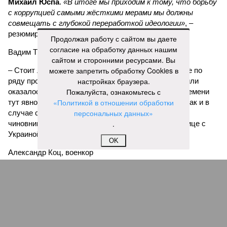
Михаил Юспа
.
«В итоге мы приходим к тому, что борьбу
с коррупцией самыми жёсткими мерами мы должны
совмещать с глубокой переработкой идеологии»
, –
резюмирует эксперт.
Продолжая работу с сайтом вы даете
согласие на обработку данных нашим
Вадим Трухачёв, политолог
сайтом и сторонними ресурсами. Вы
можете запретить обработку Cookies в
– Стоит ли удивляться тому, что импортозамещение по
настройках браузера.
ряду промышленной продукции или провалилось, или
Пожалуйста, ознакомьтесь с
оказалось недостаточным. В условиях военного времени
«Политикой в отношении обработки
тут явно речь должна идти не просто о хищениях. Как и в
персональных данных»
случае с белгородскими, курскими и брянскими
.
чиновниками, «распилившими» укрепления по границе с
Украиной.
OK
Александр Коц, военкор
– Ущерб, который их деятельность нанесла воюющей
армии, измерить невозможно. В войсках больше дембеля
ждут массовых поставок простых и надёжных
отечественных БПЛА. Дроны – альфа и омега современной
войны. А Половченя и компания, наплевав на нужды
страны, набивали себе карманы госсредствами. Их