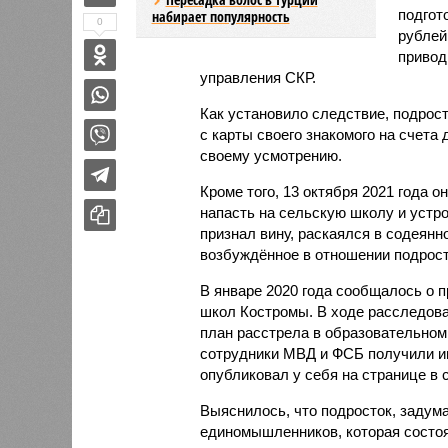
подгот
набирает популярность
0
рублей
привод
управления СКР.
Как установило следствие, подрос
с карты своего знакомого на счета
своему усмотрению.
Кроме того, 13 октября 2021 года 
напасть на сельскую школу и устр
признал вину, раскаялся в содеянн
возбуждённое в отношении подрост
В январе 2020 года сообщалось о 
школ Костромы. В ходе расследова
план расстрела в образовательном
сотрудники МВД и ФСБ получили и
опубликовал у себя на странице в 
Выяснилось, что подросток, задума
единомышленников, которая состоя