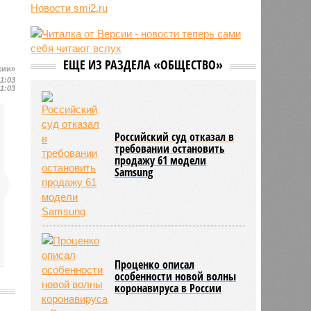
Новости smi2.ru
06/08
Euractiv: закрытие границы с
Россией спровоцировало спад
экономики Финляндии
06/08
Минобрнауки осенью примет
ЕЩЕ ИЗ РАЗДЕЛА «ОБЩЕСТВО»
решение о правилах приёма на
сии»
платные места в вузах
11:03
11:03
Российский суд отказал в
требовании остановить
продажу 61 модели
Samsung
Проценко описал
особенности новой волны
коронавируса в России