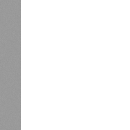
2 млн человек остались без крова,
спровоцированной катастрофой па
Третье место по кровожадности в р
бедствий занимает смертоносный ц
ставший самым мощным среди себе
наблюдений. Он поразил территори
тогда называвшейся Восточным Пак
штата Западная Бенгалия. Шторма 
полумиллиона человек.
Кажется, стремящаяся сохранить с
знала о том, какие именно страны 
«грязными» в плане производств, 
их демографию. А как ещё объяснить
природных катастроф почти все ме
разразившиеся в Индии, Пакистане
характерно, Россию и Европу подо
не затрагивали, здесь беды были 
голод и масштабные эпидемии вро
погибших) или «испанки» (по разным