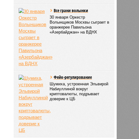
Все грани волынки
30 января Оркестр
Волынщиков Москвы сыграет в
оранжерее Павильона
«Азербайджан» на ВДНХ
Фейк-регулирование
Шумиха, устроенная Эльвирой
Набиуллиной вокруг
криптовалюты, подрывает
доверие к ЦБ