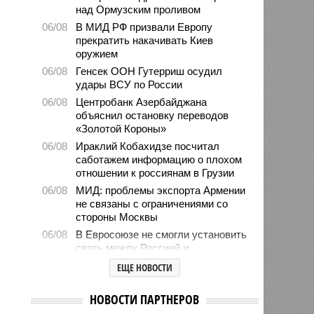
над Ормузским проливом
06/08
В МИД РФ призвали Европу
прекратить накачивать Киев
оружием
06/08
Генсек ООН Гутерриш осудил
удары ВСУ по России
06/08
Центробанк Азербайджана
объяснил остановку переводов
«Золотой Короны»
06/08
Ираклий Кобахидзе посчитал
саботажем информацию о плохом
отношении к россиянам в Грузии
06/08
МИД: проблемы экспорта Армении
не связаны с ограничениями со
стороны Москвы
06/08
В Евросоюзе не смогли установить
связь между Россией и
миграционным кризисом в Сеуте
ЕЩЕ НОВОСТИ
06/08
Ямпольская объяснила причины
проблем с поступлением в
НОВОСТИ ПАРТНЕРОВ
ведущие вузы страны