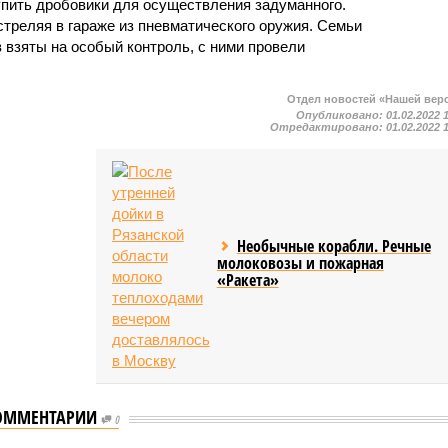
упить дробовики для осуществления задуманного.
стреляя в гараже из пневматического оружия. Семьи
взяты на особый контроль, с ними провели
Отдел новостей «Нашей вер
Опубликовано:
01.02.2022 
Отредактировано:
01.02.2022 
Необычные корабли. Речные
молоковозы и пожарная
«Ракета»
ОММЕНТАРИИ
0
отказался