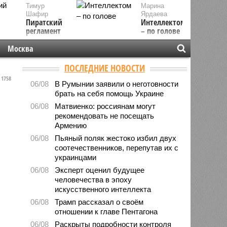
Тимур
Марина
Шафир
Ярдаева
Пиратский
Интеллектом
регламент
– по голове
Москва
ПОСЛЕДНИЕ НОВОСТИ
1758
06/08
В Румынии заявили о неготовности
брать на себя помощь Украине
06/08
Матвиенко: россиянам могут
рекомендовать не посещать
Армению
06/08
Пьяный поляк жестоко избил двух
соотечественников, перепутав их с
украинцами
06/08
Эксперт оценил будущее
человечества в эпоху
искусственного интеллекта
06/08
Трамп рассказал о своём
отношении к главе Пентагона
06/08
Раскрыты подробности контроля