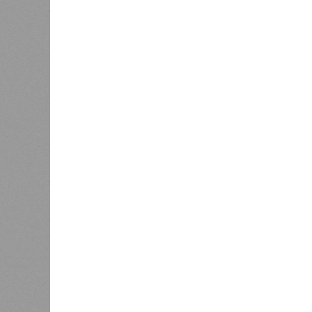
катастр
0
на день
Расск
0
очеред
биолог
жизни 
света 
где ум
Энергообман
Да, на
единст
(фото: en.wikipedia.org)
полноц
жизнь 
планете включают в себя всевозмо
явления, которые для человека до
несколько тому примеров.
Все стихии сразу
Около 100 лет назад в Поднебесно