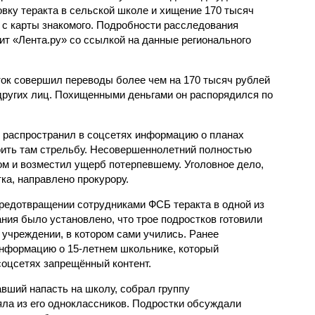
овку теракта в сельской школе и хищение 170 тысяч
 с карты знакомого. Подробности расследования
ит «Лента.ру» со ссылкой на данные регионального
ток совершил переводы более чем на 170 тысяч рублей
 других лиц. Похищенными деньгами он распорядился по
он распространил в соцсетях информацию о планах
оить там стрельбу. Несовершеннолетний полностью
ом и возместил ущерб потерпевшему. Уголовное дело,
ка, направлено прокурору.
предотвращении сотрудниками ФСБ теракта в одной из
ния было установлено, что трое подростков готовили
 учреждении, в котором сами учились. Ранее
нформацию о 15-летнем школьнике, который
соцсетях запрещённый контент.
вший напасть на школу, собрал группу
ла из его одноклассников. Подростки обсуждали