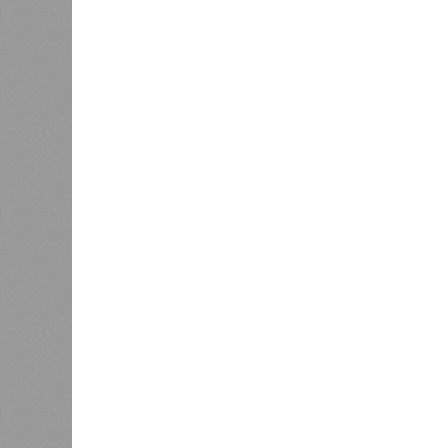
тремя несчастьями. Страну послед
паводок, невероятные ливни. Неск
стихий. Вот что тогда приключилось
Зима 1931 года выдалась в Китае 
образовалось огромное количество
суши, продолжавшегося с 1928-го. 
устремился в реки, начался небы
наводнением, которое обильные вес
преобразовалось в массовый потоп
циклонами. Последствия оказались
территорию в 180 тыс. квадратных 
Курским или Калужским областям, 
В общем, недаром события 1931-го
смертоносных стихийных бедствий,
пострадавших в тот год достигло 5
составило 4 миллиона. Впрочем, для
года вода прорвала многочисленны
Северный Китай, так как местность
препятствий на своём пути, уничто
квадратных километров (а это бол