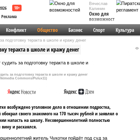
Вячеслав
2026
Калинин
Окно для
Реклама
возможностей
Конфликт
Общество
Бизнес
Спорт
Культура
за подготовку теракта в школе и кражу денег
вку теракта в школе и кражу денег
дить за подготовку теракта в школе и кражу денег
ikimedia Commons/Pulux11)
тке возбуждено уголовное дело в отношении подростка,
 обокрал своего знакомого на 170 тысяч рублей и заявлял о
ии напасть на школу. Несовершеннолетний полностью
 вину и раскаялся.
ршеннолетний житель Чукотки пойдёт под суд за