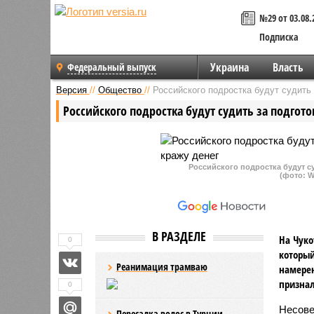
№29 от 03.08.
Подписка
Украина
Власть
Федеральный выпуск
Версия
//
Общество
//
Российского подростка будут судить 
Российского подростка будут судить за подгото
Российского подростка будут су
(фото: W
В РАЗДЕЛЕ
На Чуко
0
который
Реанимация трамваю
намерен
признал
0
Несове
Пересадка волос в Турции