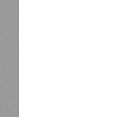
Когда земля – дыбом
Но это дела давно минувших дней.
A-Z Animals, основываясь на совр
тенденциях, составили свой списо
бедствий, угрожающих человечеству
«Золото» получили землетрясения.
Тихоокеанское вулканическое огне
западное побережье Северной и Юж
расположены на очень активных ли
центральная часть США – причина
Землетрясения средней силы – явле
периодически, раз в несколько стол
примеру, в самом конце 2004 года 
Суматра, а следом пошли огромные
тыс. погибших.
На втором месте в рейтинге A-Z An
относятся: побережье Индийского о
также некоторые районы Карибского
уже не только Поднебесная с Индие