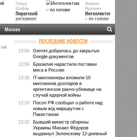
Тимур
Марина
Шафир
Ярдаева
Пиратский
Интеллектом
регламент
– по голове
Москва
ПОСЛЕДНИЕ НОВОСТИ
1396
13:00
Gemini добралась до закрытых
Google-документов
12:56
Бразилия нарастила поставки
мяса в Россию
12:36
IT-миллионеры вложили 10
миллионов долларов в
аргентинское ранчо-убежище на
случай ядерной войны
12:33
Посол РФ сообщил о работе над
новым ж/д маршрутом с
Пакистаном
12:32
Бывший министр обороны
Украины Михаил Фёдоров
выдвинул Зеленскому 12-дневный