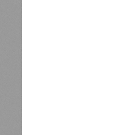
меньшего масштаба?
Источник: https://avaho.ru/novos
y
Если да, то на каком основании д
(декабрь 2026 – март 2028), если 
отсутствию техники на площадке, 
строй продолжают
фигурировать
в 
порталах.
Для почти четырёх тысяч будущих 
календарём, а очередными перенос
продолжают указывать даты сдачи,
ней по-прежнему не видно признако
не превращаются ли сроки ввода в
реальным положением дел? Именно 
дольщики ЖК «Станция Л».