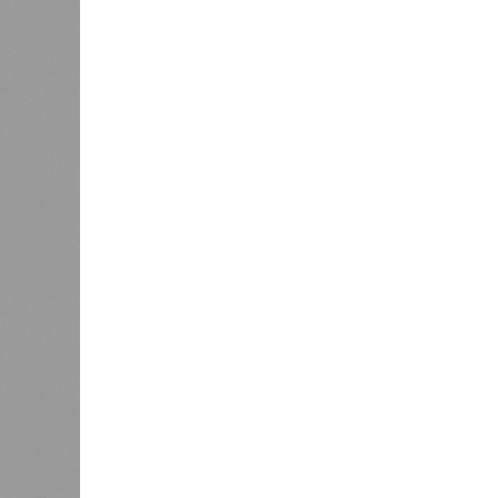
Пока в 
1
получаю
Ваш счёт
соответ
жилищно
0
станций
сказать
«Единая Россия» против своего
назначенца
0
ЖК «Светлый мир «Станция Л»: та 
та же
анонсированная
схема дострой
прошедшие два года результатов, п
информации
из профильных портал
декабрю 2026 г., вторую – к марту 2
задается вопросом: как эти сроки
площадке, по свидетельствам доль
техника отсутствует. Ни бетононас
подрядчиков. При том, что до «дек
Если в «Сказочном лесу» техзаказч
90%, затем 97%, с конкретными и
конструкций, устранение проектных