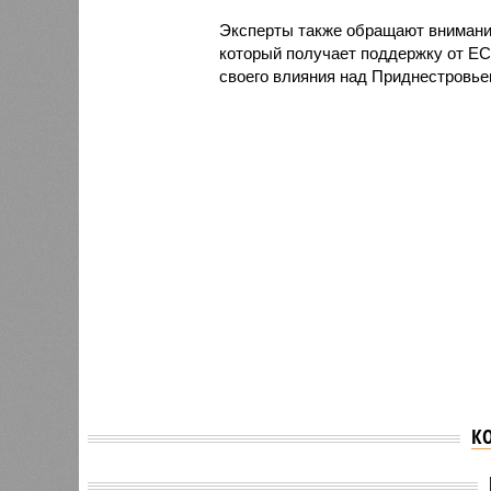
Эксперты также обращают внимание
который получает поддержку от ЕС
своего влияния над Приднестровье
К
FT: мир оказался «на
FT: Ев