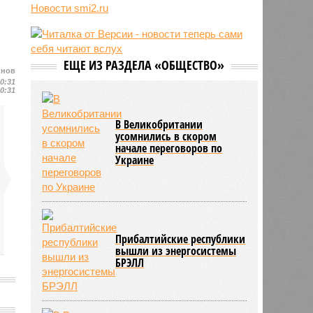
Новости smi2.ru
10:12
В МИД рассказали о потенциале
Владикавказа как международного
хаба
09:49
Пентагон до конца года испытает
ЕЩЕ ИЗ РАЗДЕЛА «ОБЩЕСТВО»
космические перехватчики для
йнов
«Золотого купола» Трампа
10:31
10:31
В Великобритании
усомнились в скором
начале переговоров по
Украине
Прибалтийские республики
вышли из энергосистемы
БРЭЛЛ