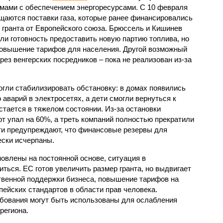
мами с обеспечением энергоресурсами. С 10 февраля
щаются поставки газа, которые ранее финансировались
т гранта от Европейского союза. Брюссель и Кишинев
ли готовность предоставить новую партию топлива, но
повышение тарифов для населения. Другой возможный
ерез венгерских посредников – пока не реализован из-за
огли стабилизировать обстановку: в домах появились
 аварий в электросетях, а дети смогли вернуться к
стается в тяжелом состоянии. Из-за остановки
 упал на 60%, а треть компаний полностью прекратили
ти предупреждают, что финансовые резервы для
ески исчерпаны.
новлены на постоянной основе, ситуация в
ься. ЕС готов увеличить размер гранта, но выдвигает
твенной поддержки бизнеса, повышение тарифов на
ейских стандартов в области прав человека.
ребования могут быть использованы для ослабления
региона.