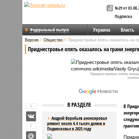
№29 от 03.08.
Подписка
Украина
Власть
Федеральный выпуск
Версия
//
Общество
//
Приднестровье опять оказалось на гр
Приднестровье опять оказалось на грани энерг
Приднестровье опять оказал
common
В РАЗДЕЛЕ
В Придн
0
энергор
Андрей Воробьев анонсировал
следующ
ремонт около 4,4 тысяч домов в
грантом
0
Подмосковье в 2025 году
Придне