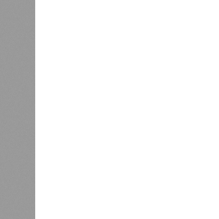
Украинскому кандидату в
конгресс США запретили
приходить на пляж после драки
К
Новости smi2.ru
Версия
//
Общество
//
Земля уже не раз показывала человеч
Последние времена
Земля уже не раз показывала человечеству свой