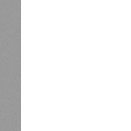
отчётности дольщики не видят. Ни C
подтверждают ни соблюдения графи
выполненных работ.
Напрашивается закономерный вопро
(достраивать проблемные объекты 
масштабируется на Люблино? И озн
реальности подрядчик по «Станци
лагеря у объекта в 2025–2026 года
в личном общении нам перестали 
рассказывают расстроенные дольщ
Казалось бы, формально ответстве
Suns Development – банкрот, часть 
бенефициар компании находится под
проблемных объектов группы – «Ста
согласно информации на сайтах Capi
объектов уже сданы или близки к с
пострадавших дольщиков (3908 квар
стройплощадкой без стройки. Возни
года на «Станцию Л» в полном объ