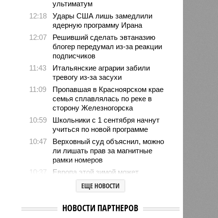
ультиматум
12:18
Удары США лишь замедлили
ядерную программу Ирана
12:07
Решивший сделать эвтаназию
блогер передумал из-за реакции
подписчиков
11:43
Итальянские аграрии забили
тревогу из-за засухи
11:09
Пропавшая в Красноярском крае
семья сплавлялась по реке в
сторону Железногорска
10:59
Школьники с 1 сентября начнут
учиться по новой программе
10:47
Верховный суд объяснил, можно
ли лишать прав за магнитные
рамки номеров
10:37
Европа этой зимой может
столкнуться с высокими ценами
ЕЩЕ НОВОСТИ
на дизельное топливо
10:25
Петеру Сийярто грозит тюремный
НОВОСТИ ПАРТНЕРОВ
срок