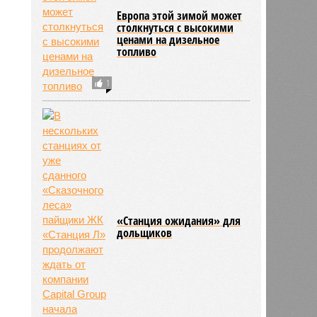
Европа этой зимой может
столкнуться с высокими
ценами на дизельное
топливо
1
«Станция ожидания» для
дольщиков
ьхин
11:09
11:09