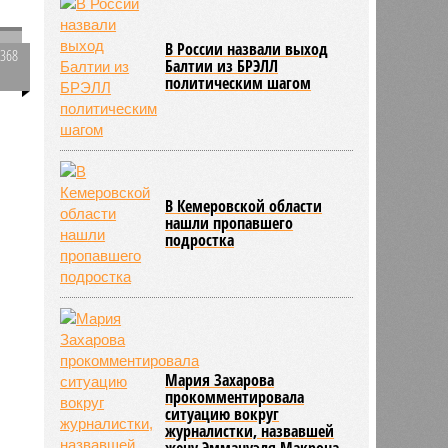
В России назвали выход
1368
Балтии из БРЭЛЛ
й
0
политическим шагом
377
В Кемеровской области
нашли пропавшего
подростка
Мария Захарова
прокомментировала
ситуацию вокруг
журналистки, назвавшей
жену Эммануэля Макрона