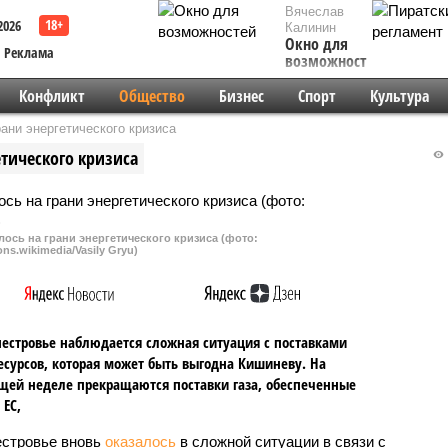
Вячеслав
2026
Калинин
Окно для
Реклама
возможностей
Конфликт
Общество
Бизнес
Спорт
Культура
ани энергетического кризиса
етического кризиса
ось на грани энергетического кризиса (фото:
s.wikimedia/Vasily Gryu)
естровье наблюдается сложная ситуация с поставками
есурсов, которая может быть выгодна Кишиневу. На
ей неделе прекращаются поставки газа, обеспеченные
 ЕС,
стровье вновь
оказалось
в сложной ситуации в связи с