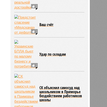
1
Ваш счёт
1
Удар по складам
2
803
СК объяснил самосуд над
школьником в Приморье
бездействием работников
школы