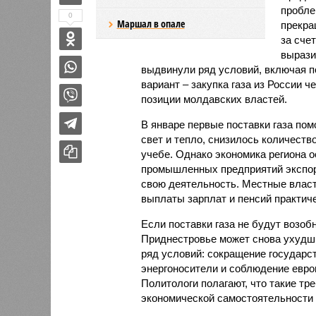
пробле
0
Маршал в опале
прекра
за сче
вырази
выдвинули ряд условий, включая 
вариант – закупка газа из России ч
позиции молдавских властей.
В январе первые поставки газа пом
свет и тепло, снизилось количество
учебе. Однако экономика региона о
промышленных предприятий экспорт
свою деятельность. Местные влас
выплаты зарплат и пенсий практич
Если поставки газа не будут возоб
Приднестровье может снова ухудшит
ряд условий: сокращение государс
энергоносители и соблюдение европ
Политологи полагают, что такие т
экономической самостоятельности 