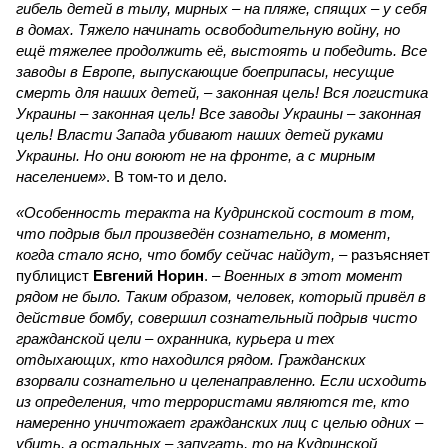
гибель детей в тылу, мирных – на пляже, спящих – у себя
в домах. Тяжело начинать освободительную войну, но
ещё тяжелее продолжить её, выстоять и победить. Все
заводы в Европе, выпускающие боеприпасы, несущие
смерть для наших детей, – законная цель! Вся логистика
Украины – законная цель! Все заводы Украины – законная
цель! Власти Запада убивают наших детей руками
Украины. Но они воюют не на фронте, а с мирным
населением»
. В том-то и дело.
«Особенность теракта на Кудринской состоит в том,
что подрыв был произведён сознательно, в момент,
когда стало ясно, что бомбу сейчас найдут,
– разъясняет
публицист
Евгений Норин
. –
Военных в этот момент
рядом не было. Таким образом, человек, который привёл в
действие бомбу, совершил сознательный подрыв чисто
гражданской цели – охранника, курьера и тех
отдыхающих, кто находился рядом. Гражданских
взорвали сознательно и целенаправленно. Если исходить
из определения, что террористами являются те, кто
намеренно уничтожает гражданских лиц с целью одних –
убить, а остальных – запугать, то на Кудринской