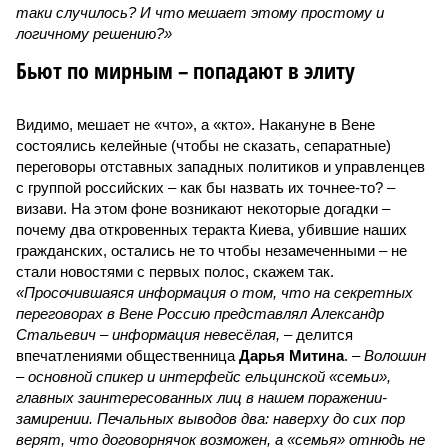
таки случилось? И что мешает этому простому и
логичному решению?»
Бьют по мирным – попадают в элиту
Видимо, мешает не «что», а «кто». Накануне в Вене
состоялись келейные (чтобы не сказать, сепаратные)
переговоры отставных западных политиков и управленцев
с группой российских – как бы назвать их точнее-то? –
визави. На этом фоне возникают некоторые догадки –
почему два откровенных теракта Киева, убившие наших
гражданских, остались не то чтобы незамеченными – не
стали новостями с первых полос, скажем так.
«Просочившаяся информация о том, что на секретных
переговорах в Вене Россию представлял Александр
Стальевич – информация невесёлая,
– делится
впечатлениями общественница
Дарья Митина
. –
Волошин
– основной спикер и интерфейс ельцинской «семьи»,
главных заинтересованных лиц в нашем поражении-
замирении. Печальных выводов два: наверху до сих пор
верят, что договорнячок возможен, а «семья» отнюдь не