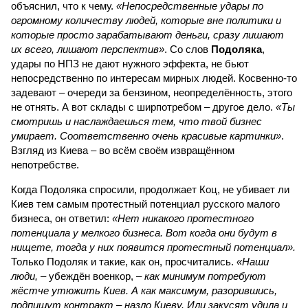
объяснил, что к чему.
«Непосредственные удары по
огромному количеству людей, которые вне политики и
которые просто зарабатывают деньги, сразу лишают
их всего, лишают перспектив»
. Со слов
Подоляка
,
удары по НПЗ не дают нужного эффекта, не бьют
непосредственно по интересам мирных людей. Косвенно-то
задевают – очереди за бензином, неопределённость, этого
не отнять. А вот склады с ширпотребом – другое дело.
«Ты
смотришь и наслаждаешься тем, что твой бизнес
умирает. Соответственно очень красивые картинки»
.
Взгляд из Киева – во всём своём извращённом
непотребстве.
Когда Подоляка спросили, продолжает Коц, не убивает ли
Киев тем самым протестный потенциал русского малого
бизнеса, он ответил:
«Нет никакого протестного
потенциала у мелкого бизнеса. Вот когда они будут в
нищете, тогда у них появится протестный потенциал».
Только Подоляк и такие, как он, просчитались.
«Наши
люди,
– убеждён военкор, –
как минимум потребуют
жёстче утюжить Киев. А как максимум, разорившись,
подпишут контракт – назло Киеву. Или закусят удила и