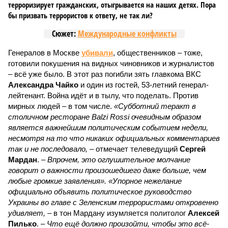
терроризирует гражданских, отыгрывается на наших детях. Пора
бы призвать террористов к ответу, не так ли?
Сюжет:
Международные конфликты
Генералов в Москве
убивали
, общественников – тоже,
готовили покушения на видных чиновников и журналистов
– всё уже было. В этот раз погибли зять главкома ВКС
Александра Чайко
и один из гостей, 53-летний генерал-
лейтенант. Война идёт и в тылу, что поделать. Против
мирных людей – в том числе.
«Субботний теракт в
столичном ресторане Balzi Rossi очевидным образом
является важнейшим политическим событием недели,
несмотря на то что никаких официальных комментариев
так и не последовало,
– отмечает телеведущий
Сергей
Мардан
. –
Впрочем, это оглушительное молчание
говорит о важности произошедшего даже больше, чем
любые громкие заявления». «Упорное нежелание
официально объявить политическое руководство
Украины во главе с Зеленским террористами откровенно
удивляет,
– в тон Мардану изумляется политолог
Алексей
Пилько
. –
Что ещё должно произойти, чтобы это всё-