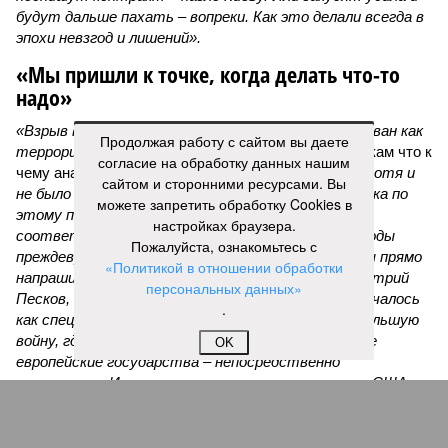
будут дальше пахать – вопреки. Как это делали всегда в
эпохи невзгод и лишений».
«Мы пришли к точке, когда делать что-то
надо»
«Взрыв в ресторане Balzi Rossi был охарактеризован как
Продолжая работу с сайтом вы даете
террористический акт, –
раскладывает по полочкам что к
согласие на обработку данных нашим
чему аналитик и телеведущий
Дмитрий Саймс
, –
хотя и
сайтом и сторонними ресурсами. Вы
не было указано, кто за него ответственен. И пока по
можете запретить обработку Cookies в
этому поводу нет официальных заявлений
настройках браузера.
соответствующих органов, окончательные выводы
Пожалуйста, ознакомьтесь с
преждевременны. А вот предварительные выводы прямо
«Политикой в отношении обработки
напрашиваются. Россия, как недавно говорил Дмитрий
персональных данных»
Песков, находится в состоянии войны. То, что началось
.
как специальная военная операция, переросло в большую
войну, где на стороне Украины участвуют многие
OK
европейские государства – непосредственно
участвуют. И косвенно, но тоже существенно – США.
Режим Зеленского неоднократно совершал
террористические акты на территории России, в том
числе в Москве и Санкт-Петербурге. Среди жертв –