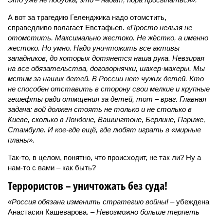
А вот за трагедию Геленджика надо отомстить,
справедливо полагает Евстафьев.
«Просто нельзя не
отомстить. Максимально жестоко. Не жёстко, а именно
жестоко. Но умно. Надо уничтожить все активы
западников, до которых дотянется наша рука. Невзирая
на все обязательства, договорнячки, шахер-махеры. Мы
мстим за наших детей. В России нет чужих детей. Кто
не способен отставить в сторону свои мелкие и крупные
гешефты ради отмщения за детей, тот – враг. Главная
задача: вой должен стоять не только и не столько в
Киеве, сколько в Лондоне, Вашингтоне, Берлине, Париже,
Стамбуле. И кое-где ещё, где любят играть в «мирные
планы».
Так-то, в целом, понятно, что происходит, не так ли? Ну а
нам-то с вами – как быть?
Террористов – уничтожать без суда!
«Россия обязана изменить стратегию войны!
– убеждена
Анастасия Кашеварова. –
Невозможно больше терпеть