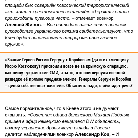
площади был совершён классический террористический
акт, хоть в хрестоматию вставляй». «Теракты стали
происходить пугающе часто,
– отмечает военкор
Алексей Живов
. –
Все последние назначения в военном
руководстве украинского режима свидетельствуют, что
Киев будет использовать террор как своё главное
оружие».
«Звание Героев России Сергуну с Коробовым (да и их сменщику
Игорю Костюкову) присвоили вовсе не за крымскую операцию,
как пишут украинские СМИ, а за то, что они вернули военной
разведке её прямое предназначение. Генералы Сергун и Коробов
– ценой собственных жизней». Объяснять надо, о чём идёт речь?
Самое поразительное, что в Киеве этого и не думают
скрывать.
«Советник офиса Зеленского Михаил Подоляк
пришёл в эфир немецкого вещателя DW объяснять,
почему украинские дроны жгут склады в России,
–
делится наблюдениями военкор
Александр Коц.
– И