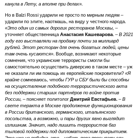
канула в Лету, а вполне при делах».
Но в Balzi Rossi ударили не просто по мирным людям –
ударили по элите, наотмашь, на виду у честного народа.
«Это один из самых дорогих ресторанов Москвы,
–
уточняет общественница
Анастасия Кашеварова
. –
В 2021
году его выставляли на продажу почти за миллиард
рублей. Этот ресторан для очень богатых людей, цены
там очень кусаются»
. Вообще, возникают некоторые
сомнения, что украинские террористы смогли бы
самостоятельно осуществить диверсию в таком месте – уж
не оказали ли им помощь их европейские покровители?
«Я
крайне сомневаюсь, чтобы ГУР и СБУ были бы способны
на осуществление подобного террористического акта
без поддержки старших партнёров по войне против
России,
– поясняет политолог
Дмитрий Евстафьев.
–
В
свете теракта в Москве продолжение функционирования
в России британского, германского, итальянского
посольства, а возможно, и пары других явно выглядит
излишним. Значит, надо лишить террористов баз
тыловой поддержки под дипломатическим прикрытием.
Это уже не побудка, это – набат, пора просыпаться».