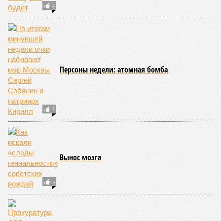
4
Персоны недели: атомная бомба
1
Вынос мозга
5