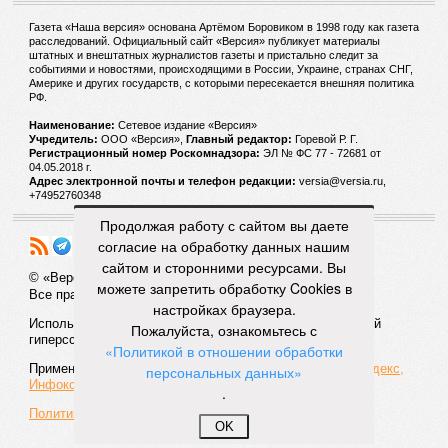
Газета «Наша версия» основана Артёмом Боровиком в 1998 году как газета
расследований. Официальный сайт «Версия» публикует материалы
штатных и внештатных журналистов газеты и пристально следит за
событиями и новостями, происходящими в России, Украине, странах СНГ,
Америке и других государств, с которыми пересекается внешняя политика
РФ.
Наименование:
Cетевое издание «Версия»
Учредитель:
ООО «Версия»,
Главный редактор:
Горевой Р. Г.
Регистрационный номер Роскомнадзора:
ЭЛ № ФС 77 - 72681 от
04.05.2018 г.
Адрес электронной почты и телефон редакции:
versia@versia.ru,
+74952760348
Продолжая работу с сайтом вы даете
согласие на обработку данных нашим
сайтом и сторонними ресурсами. Вы
© «Версия»
18+
можете запретить обработку Cookies в
Все права защищены
настройках браузера.
Использование материалов «Версии» без индексируемой
Пожалуйста, ознакомьтесь с
гиперссылки запрещено
«Политикой в отношении обработки
Применяются рекомендательные технологии:
СМИ2, Яндекс,
персональных данных»
Инфокс
.
Политика конфиденциальности
OK